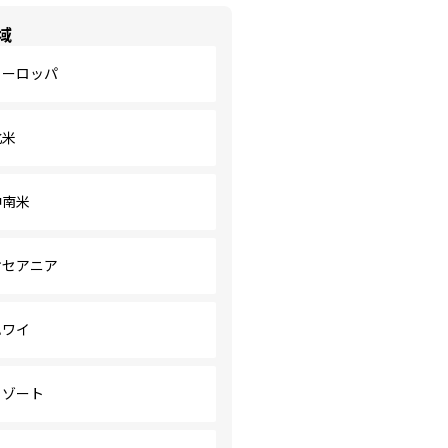
域
ヨーロッパ
北米
中南米
オセアニア
ハワイ
リゾート