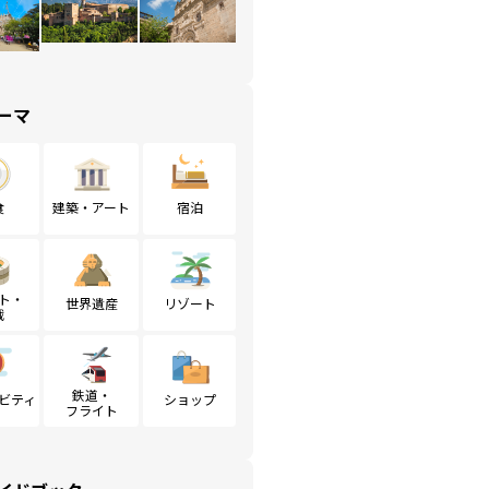
ーマ
食
建築・アート
宿泊
ト・
世界遺産
リゾート
戦
鉄道・
ビティ
ショップ
フライト