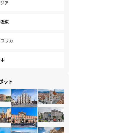
アジア
中近東
アフリカ
日本
ポット