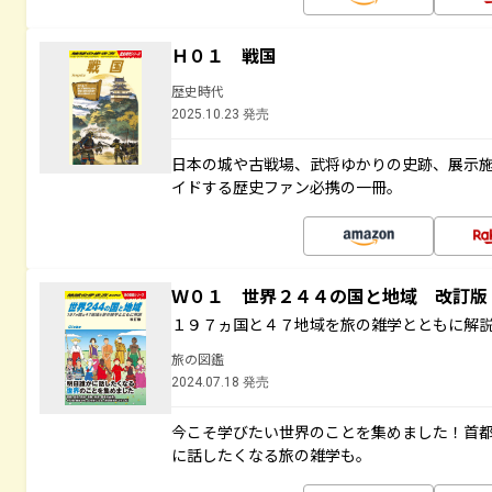
Ｈ０１ 戦国
歴史時代
2025.10.23 発売
日本の城や古戦場、武将ゆかりの史跡、展示
イドする歴史ファン必携の一冊。
Ｗ０１ 世界２４４の国と地域 改訂版
１９７ヵ国と４７地域を旅の雑学とともに解
旅の図鑑
2024.07.18 発売
今こそ学びたい世界のことを集めました！首
に話したくなる旅の雑学も。