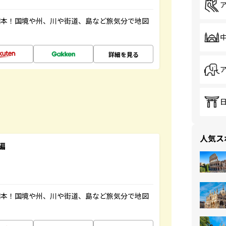
図本！国境や州、川や街道、島など旅気分で地図
詳細を見る
人気ス
編
図本！国境や州、川や街道、島など旅気分で地図