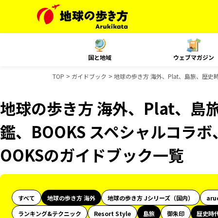
国と地域
ウェブマガジン
TOP
ガイドブック
地球の歩き方 海外、Plat、島旅、歴史
地球の歩き方 海外、Plat、
鑑、BOOKS スペシャルコラボ
OOKSのガイドブック一覧
すべて
地球の歩き方 海外
地球の歩き方 Jシリーズ（国内）
aru
ランキング&テクニック
Resort Style
島旅
御朱印
歴史時