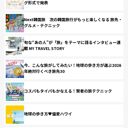
グ形式で発表
Next韓国旅 次の韓国旅行がもっと楽しくなる 旅先・
グルメ・テクニック
旬な“あの人”が「旅」をテーマに語るインタビュー連
載 MY TRAVEL STORY
今、こんな旅がしてみたい！地球の歩き方が選ぶ2026
年絶対行くべき旅先30
コスパもタイパもかなえる！賢者の旅テクニック
地球の歩き方♥偏愛ハワイ