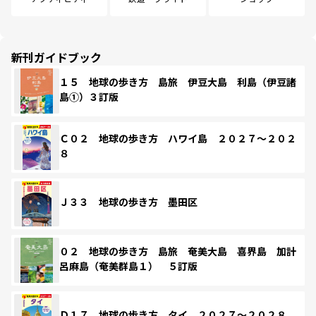
新刊ガイドブック
１５ 地球の歩き方 島旅 伊豆大島 利島（伊豆諸
島①）３訂版
Ｃ０２ 地球の歩き方 ハワイ島 ２０２７～２０２
８
Ｊ３３ 地球の歩き方 墨田区
０２ 地球の歩き方 島旅 奄美大島 喜界島 加計
呂麻島（奄美群島１） ５訂版
Ｄ１７ 地球の歩き方 タイ ２０２７～２０２８