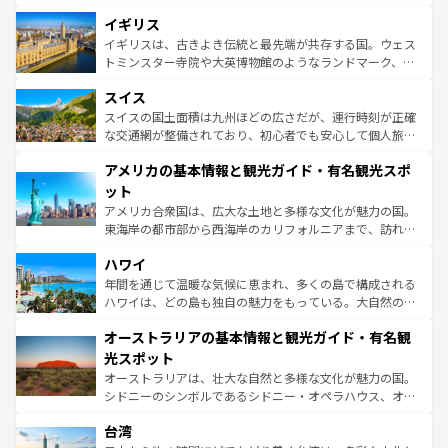
いる。シャンパンの発祥地であるランス、プロヴァンスの
道から、未来を先取りするようなモダンな都市まで多様な
香り高いラベンダー畑など、多彩な楽しみ方が可能だ。さ
イギリス
顔を持つこの国は、どこを歩いても飽きることがない。ベ
らに、パリ以外の地域にも魅力が溢れており、どの街角に
ルリンの文化的活気、バイエルン州のアルプスの絶景、そ
イギリスは、古きよき伝統と最先端が共存する国。ウェス
も豊かな歴史と文化が息づいている。パリ以外の個性あふ
してライン川沿いのワイン畑といった風景は必見。ビール
トミンスター寺院や大英博物館のようなランドマーク、歴
れる地方に足を運ぶとそれぞれで全く異なる文化を体験で
とソーセージを味わいながら地元の人と過ごす楽しい時間
史ある大学都市、美しい丘陵地帯や牧歌的な風景など、エ
きるだろう。 なお、新着のフランス情報は
コンテンツ一覧
スイス
は、お酒好きな人にはぜひ体験してほしい。 なお、新着の
リアごとに異なる魅力がある。また、優雅なアフタヌーン
を参照してほしい。
ドイツ情報は
コンテンツ一覧
を参照してほしい。
ティー、ビール好きにはたまらない英国パブ、サッカー観
スイスの国土面積は九州ほどの広さだが、運行時刻が正確
戦など、本場だからこそできる体験も豊富。イギリスを旅
な交通網が整備されており、初心者でも安心して個人旅行
して楽しみつくそう。 なお、新着のイギリス情報は
コンテ
を楽しめる。日本同様に時刻表どおりの旅が可能だ。中世
アメリカの基本情報と観光ガイド・有名観光スポ
ンツ一覧
を参照してほしい。
の建物がそのまま残る町や、スイスならではのユニークな
博物館もあり、アルプス観光だけでなく町歩きも満喫する
ット
ことができる。国民の所得が高いため物価も高いが、旅行
アメリカ合衆国は、広大な土地と多様な文化が魅力の国。
者向けの交通パス提供のサービスもあり、うまく活用すれ
東海岸の都市部から西海岸のカリフォルニアまで、訪れる
ば市内交通費無料で観光を楽しむこともできる。 なお、新
場所ごとに異なる風景と体験が待っている。ニューヨーク
着のスイス情報は
コンテンツ一覧
を参照してほしい。
ハワイ
のような巨大都市は、観光、ショッピング、エンターテイ
ンメントが詰まった刺激的なスポットだ。一方、アメリカ
年間を通じて温暖な気候に恵まれ、多くの島で構成される
西部には大自然が広がり、グランドキャニオンやイエロー
ハワイは、どの島も独自の魅力をもっている。大自然の神
ストーン国立公園といった絶景が堪能できる。さらに、南
秘を感じたいなら、火山が生み出した壮大な景観を誇るハ
オーストラリアの基本情報と観光ガイド・有名観
部のニューオーリンズでは、音楽と美食が融合した独特の
ワイ島は見逃せない。また、定番の観光地といえばオアフ
文化が魅力。旅行者はアメリカの各地域で異なる魅力を楽
島だが、静かな自然を求めるならマウイ島やカウアイ島が
光スポット
しみながら、その多様性と豊かな歴史を感じることができ
おすすめ。エメラルドグリーンに輝く海をはじめ、豊かな
オーストラリアは、壮大な自然と多様な文化が魅力の国。
るだろう。車でのロードトリップや列車の旅も、アメリカ
文化や歴史が息づいている。「アロハスピリット」と呼ば
シドニーのシンボルであるシドニー・オペラハウス、オー
ならではの贅沢な旅のスタイルだ。 なお、新着のアメリカ
れるおもてなしの心で訪れる人々を迎えてくれるハワイの
ストラリア東海岸北部に広がる大サンゴ礁地帯グレートバ
情報は
コンテンツ一覧
を参照してほしい。
人々、おいしいローカルフードやハワイアンミュージッ
台湾
リアリーフや大陸中央部にそびえるウルル（エアーズロッ
ク、伝統的なフラダンスなど、すべてがハワイの魅力を彩