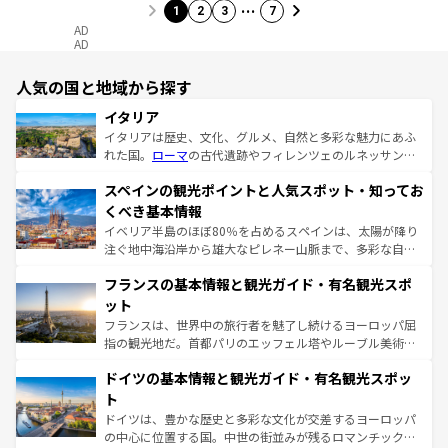
…
1
2
3
7
AD
AD
人気の国と地域から探す
イタリア
イタリアは歴史、文化、グルメ、自然と多彩な魅力にあふ
れた国。
ローマ
の古代遺跡やフィレンツェのルネッサンス
美術、ヴェネツィアの運河など、歴史あるスポットはもち
スペインの観光ポイントと人気スポット・知ってお
ろん、トスカーナの美しい田園風景やアマルフィ海岸の絶
景など、自然景観も見逃せない。観光の合間には、本場の
くべき基本情報
ピザやパスタなど、絶品のイタリア料理を堪能することも
イベリア半島のほぼ80％を占めるスペインは、太陽が降り
できる。朝目覚めてから夜眠るまで、すべての瞬間を楽し
注ぐ地中海沿岸から雄大なピレネー山脈まで、多彩な自然
ませてくれるイタリアで、忘れられない旅をしてみよう！
と文化が詰まったヨーロッパ屈指の旅行先だ。多様な地域
なお、新着のイタリア情報は
コンテンツ一覧
を参照してほ
フランスの基本情報と観光ガイド・有名観光スポ
文化が根付くこの国では、情熱的なフラメンコ、熱気あふ
しい。
れる闘牛、そして美味しいタパスが生活の一部となってい
ット
る。首都マドリードの洗練された雰囲気や、バルセロナの
フランスは、世界中の旅行者を魅了し続けるヨーロッパ屈
アートに溢れた街角から、地方では古代ローマ遺跡や中世
指の観光地だ。首都パリのエッフェル塔やルーブル美術館
の城塞都市、穏やかなビーチリゾートまで多彩な表情を見
といった象徴的なスポットから、田舎町の古風な美しさま
せる。地方によって風土や気候が異なるスペインはその個
ドイツの基本情報と観光ガイド・有名観光スポッ
で、幅広い魅力が詰まっている。華麗な宮殿、歴史的な大
性で訪れる人を魅了する。 なお、新着のスペイン情報は
コ
聖堂、美しいビーチ、そして豊かな自然が、訪れる者を心
ト
ンテンツ一覧
を参照してほしい。
から魅了する。また、フランスは美食の国としても知ら
ドイツは、豊かな歴史と多彩な文化が交差するヨーロッパ
れ、フランス料理はユネスコ無形文化遺産にも登録されて
の中心に位置する国。中世の街並みが残るロマンチック街