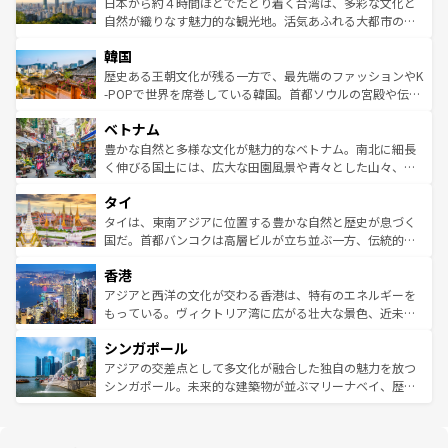
ク）、タスマニアの美しい原生林やケアンズの熱帯雨林な
日本から約４時間ほどでたどり着く台湾は、多彩な文化と
っている。訪れるたびに新しい発見と感動が待っているハ
ど、見どころがたくさん。また、カフェやワイン、オージ
自然が織りなす魅力的な観光地。活気あふれる大都市の台
ワイを、存分に味わってほしい。 なお、新着のハワイ情報
ービーフなどの食文化も豊かで、美味しいものであふれて
北やノスタルジックな町並みが人気な九份（ジォウフェ
は
コンテンツ一覧
を参照してほしい。
韓国
いる。アクティビティも充実しており、サーフィンやダイ
ン）、静ひつな山岳地帯である台湾東部など、都市の喧騒
ビング、ハイキングなど、アウトドア好きにはたまらな
と山間の静けさが共存しており、訪れる人に新しい発見と
歴史ある王朝文化が残る一方で、最先端のファッションやK
い。オーストラリアの多彩な魅力を存分に味わいつくそ
驚きをもたらしてくれる。また、奥深い台湾の食文化も魅
-POPで世界を席巻している韓国。首都ソウルの宮殿や伝統
う。 なお、新着のオーストラリア情報は
コンテンツ一覧
を
力で、夜市などの屋台グルメから高級料理、ヘルシーで美
家屋が並ぶエリアでは韓国の歴史と文化に浸ることがで
参照してほしい。
ベトナム
容にもいいと評判のスイーツなど、バラエティ豊かな料理
き、地方に足を延ばせば四季折々の自然美を楽しむことが
が味わえる。 なお、新着の台湾情報は
コンテンツ一覧
を参
できる。そして、キムチや焼肉、絶品のストリートフード
豊かな自然と多様な文化が魅力的なベトナム。南北に細長
照してほしい。
まで、さまざまな韓国料理が待っている。夜には、韓国な
く伸びる国土には、広大な田園風景や青々とした山々、世
らではのナイトライフも堪能できる。あたたかいホスピタ
界遺産に登録された壮大な自然景観が点在し、都市部では
タイ
リティに包まれながら、韓国の多彩な魅力を心ゆくまで味
急速な発展と共に伝統が息づく。ハノイの古い町並みやホ
わってみてほしい。 なお、新着の韓国情報は
コンテンツ一
ーチミン市のフランス統治時代の建物も、独特の雰囲気を
タイは、東南アジアに位置する豊かな自然と歴史が息づく
覧
を参照してほしい。
醸し出している。また、バラエティの豊かさとおいしさで
国だ。首都バンコクは高層ビルが立ち並ぶ一方、伝統的な
世界中の食通を魅了してやまないベトナム料理も魅力のひ
寺院や市場がいたるところに点在し、古きよき文化と現代
香港
とつ。フォーやバインミー、ベトナムコーヒーなどは、ぜ
の活気が交差している。北部ではチェンマイなどの山岳地
ひ現地で味わいたい。どの地域を訪れてもあたたかい人々
帯で自然と触れ合い、南部ではプーケットやクラビの美し
アジアと西洋の文化が交わる香港は、特有のエネルギーを
が旅行者を迎えてくれるので、きっと忘れられない旅にな
いビーチでリゾート気分を楽しむことができる。タイ料理
もっている。ヴィクトリア湾に広がる壮大な景色、近未来
るはずだ。 なお、新着のベトナム情報は
コンテンツ一覧
を
は世界的に有名で、屋台から高級レストランまで味覚を刺
的なアートスポット、そして歴史と現代が融合した町並
参照してほしい。
シンガポール
激する。気候は一年中温暖で、どの季節にも異なる楽しみ
み、どこを訪れても感動するはず。観光スポットが密集し
が待っている。親しみやすいタイの人々、仏教を中心とし
ており、効率よく見どころを回れるのも魅力。息をのむよ
アジアの交差点として多文化が融合した独自の魅力を放つ
た文化、そして多様な観光資源が、訪れる旅人を魅了し続
うな絶景から文化的な体験まで、香港を存分に楽しみ尽く
シンガポール。未来的な建築物が並ぶマリーナベイ、歴史
ける。 なお、新着のタイ情報は
コンテンツ一覧
を参照して
そう。 なお、新着の香港情報は
コンテンツ一覧
を参照して
と伝統を感じられるエスニックタウン、多数の緑豊かな公
ほしい。
ほしい。
園や自然保護区など、自然が調和した近代的な景観と文化
の多様性あふれるカラフルな町は、どこを歩いても新しい