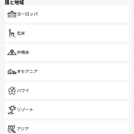
国と地域
発見がある。さらに、治安のよさや充実した公共交通機関
も、旅行者にとっては魅力的なポイント。グルメも豊富
で、ホーカーズは地元の風情を楽しめる外せないスポット
ヨーロッパ
だ。訪れる人を飽きさせないシンガポールで、多様な魅力
を体感しよう。 なお、新着のシンガポール情報は
コンテン
ツ一覧
を参照してほしい。
北米
中南米
オセアニア
ハワイ
リゾート
アジア