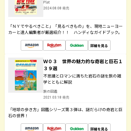
Plat
2024.08.08 発売
「ＮＹでやるべきこと」「見るべきもの」を、現地ニューヨー
カーと達人編集者が厳選紹介！！ ハンディなガイドブック。
詳細を見る
Ｗ０３ 世界の魅力的な奇岩と巨石１
３９選
不思議とロマンに満ちた岩石の謎を旅の雑
学とともに解説
旅の図鑑
2021.03.18 発売
「地球の歩き方」図鑑シリーズ第３弾は、謎だらけの奇岩と巨
石の世界！
詳細を見る