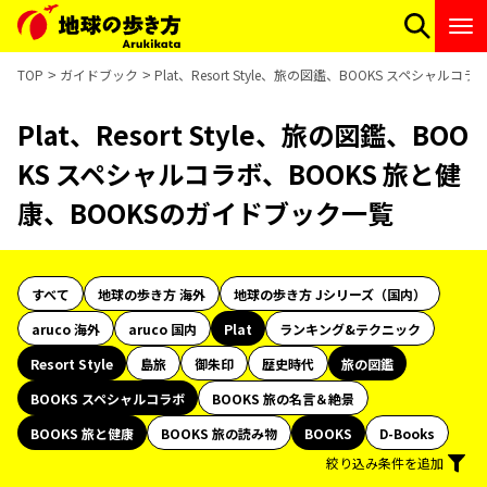
TOP
ガイドブック
Plat、Resort Style、旅の図鑑、BOOKS スペシャ
Plat、Resort Style、旅の図鑑、BOO
KS スペシャルコラボ、BOOKS 旅と健
康、BOOKSのガイドブック一覧
すべて
地球の歩き方 海外
地球の歩き方 Jシリーズ（国内）
aruco 海外
aruco 国内
Plat
ランキング&テクニック
Resort Style
島旅
御朱印
歴史時代
旅の図鑑
BOOKS スペシャルコラボ
BOOKS 旅の名言＆絶景
BOOKS 旅と健康
BOOKS 旅の読み物
BOOKS
D-Books
絞り込み条件を追加