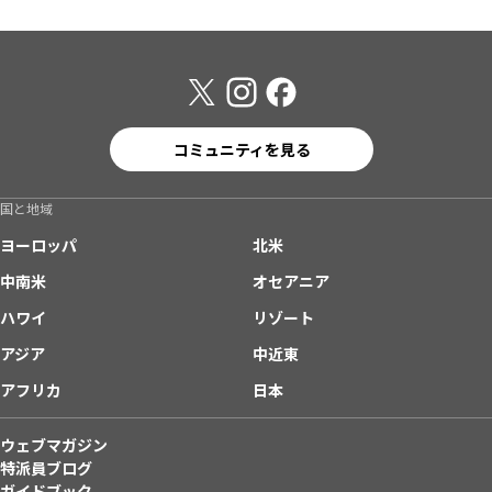
コミュニティを見る
国と地域
ヨーロッパ
北米
中南米
オセアニア
ハワイ
リゾート
アジア
中近東
アフリカ
日本
ウェブマガジン
特派員ブログ
ガイドブック