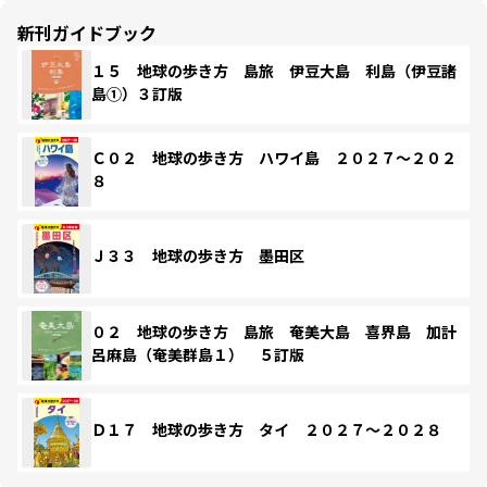
新刊ガイドブック
１５ 地球の歩き方 島旅 伊豆大島 利島（伊豆諸
島①）３訂版
Ｃ０２ 地球の歩き方 ハワイ島 ２０２７～２０２
８
Ｊ３３ 地球の歩き方 墨田区
０２ 地球の歩き方 島旅 奄美大島 喜界島 加計
呂麻島（奄美群島１） ５訂版
Ｄ１７ 地球の歩き方 タイ ２０２７～２０２８