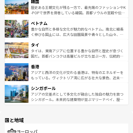
ワイを、存分に味わってほしい。 なお、新着のハワイ情報
韓国
いる。アクティビティも充実しており、サーフィンやダイ
ン）、静ひつな山岳地帯である台湾東部など、都市の喧騒
は
コンテンツ一覧
を参照してほしい。
ビング、ハイキングなど、アウトドア好きにはたまらな
と山間の静けさが共存しており、訪れる人に新しい発見と
歴史ある王朝文化が残る一方で、最先端のファッションやK
い。オーストラリアの多彩な魅力を存分に味わいつくそ
驚きをもたらしてくれる。また、奥深い台湾の食文化も魅
-POPで世界を席巻している韓国。首都ソウルの宮殿や伝統
う。 なお、新着のオーストラリア情報は
コンテンツ一覧
を
力で、夜市などの屋台グルメから高級料理、ヘルシーで美
家屋が並ぶエリアでは韓国の歴史と文化に浸ることがで
参照してほしい。
ベトナム
容にもいいと評判のスイーツなど、バラエティ豊かな料理
き、地方に足を延ばせば四季折々の自然美を楽しむことが
が味わえる。 なお、新着の台湾情報は
コンテンツ一覧
を参
できる。そして、キムチや焼肉、絶品のストリートフード
豊かな自然と多様な文化が魅力的なベトナム。南北に細長
照してほしい。
まで、さまざまな韓国料理が待っている。夜には、韓国な
く伸びる国土には、広大な田園風景や青々とした山々、世
らではのナイトライフも堪能できる。あたたかいホスピタ
界遺産に登録された壮大な自然景観が点在し、都市部では
タイ
リティに包まれながら、韓国の多彩な魅力を心ゆくまで味
急速な発展と共に伝統が息づく。ハノイの古い町並みやホ
わってみてほしい。 なお、新着の韓国情報は
コンテンツ一
ーチミン市のフランス統治時代の建物も、独特の雰囲気を
タイは、東南アジアに位置する豊かな自然と歴史が息づく
覧
を参照してほしい。
醸し出している。また、バラエティの豊かさとおいしさで
国だ。首都バンコクは高層ビルが立ち並ぶ一方、伝統的な
世界中の食通を魅了してやまないベトナム料理も魅力のひ
寺院や市場がいたるところに点在し、古きよき文化と現代
香港
とつ。フォーやバインミー、ベトナムコーヒーなどは、ぜ
の活気が交差している。北部ではチェンマイなどの山岳地
ひ現地で味わいたい。どの地域を訪れてもあたたかい人々
帯で自然と触れ合い、南部ではプーケットやクラビの美し
アジアと西洋の文化が交わる香港は、特有のエネルギーを
が旅行者を迎えてくれるので、きっと忘れられない旅にな
いビーチでリゾート気分を楽しむことができる。タイ料理
もっている。ヴィクトリア湾に広がる壮大な景色、近未来
るはずだ。 なお、新着のベトナム情報は
コンテンツ一覧
を
は世界的に有名で、屋台から高級レストランまで味覚を刺
的なアートスポット、そして歴史と現代が融合した町並
参照してほしい。
シンガポール
激する。気候は一年中温暖で、どの季節にも異なる楽しみ
み、どこを訪れても感動するはず。観光スポットが密集し
が待っている。親しみやすいタイの人々、仏教を中心とし
ており、効率よく見どころを回れるのも魅力。息をのむよ
アジアの交差点として多文化が融合した独自の魅力を放つ
た文化、そして多様な観光資源が、訪れる旅人を魅了し続
うな絶景から文化的な体験まで、香港を存分に楽しみ尽く
シンガポール。未来的な建築物が並ぶマリーナベイ、歴史
ける。 なお、新着のタイ情報は
コンテンツ一覧
を参照して
そう。 なお、新着の香港情報は
コンテンツ一覧
を参照して
と伝統を感じられるエスニックタウン、多数の緑豊かな公
ほしい。
ほしい。
園や自然保護区など、自然が調和した近代的な景観と文化
の多様性あふれるカラフルな町は、どこを歩いても新しい
国と地域
発見がある。さらに、治安のよさや充実した公共交通機関
も、旅行者にとっては魅力的なポイント。グルメも豊富
で、ホーカーズは地元の風情を楽しめる外せないスポット
ヨーロッパ