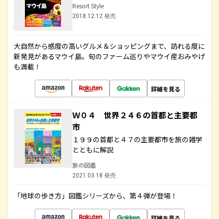
Resort Style
2018.12.12 発売
大自然から感度の高いグルメ＆ショッピングまで、訪れる度に
新発見があるマウイ島。旬のファーム巡りやマウイ産おみやげ
も満載！
詳細を見る
Ｗ０４ 世界２４６の首都と主要都
市
１９９の首都と４７の主要都市を旅の雑学
とともに解説
旅の図鑑
2021.03.18 発売
「地球の歩き方」図鑑シリーズから、第４弾が登場！
詳細を見る