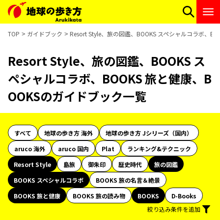
TOP
ガイドブック
Resort Style、旅の図鑑、BOOKS スペシャルコラボ、
Resort Style、旅の図鑑、BOOKS ス
ペシャルコラボ、BOOKS 旅と健康、B
OOKSのガイドブック一覧
すべて
地球の歩き方 海外
地球の歩き方 Jシリーズ（国内）
aruco 海外
aruco 国内
Plat
ランキング&テクニック
Resort Style
島旅
御朱印
歴史時代
旅の図鑑
BOOKS スペシャルコラボ
BOOKS 旅の名言＆絶景
BOOKS 旅と健康
BOOKS 旅の読み物
BOOKS
D-Books
絞り込み条件を追加