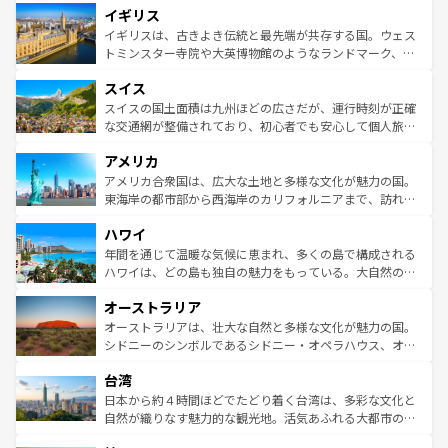
イギリス
いる。シャンパンの発祥地であるランス、プロヴァンスの
顔を持つこの国は、どこを歩いても飽きることがない。ベ
香り高いラベンダー畑など、多彩な楽しみ方が可能だ。さ
ルリンの文化的活気、バイエルン州のアルプスの絶景、そ
イギリスは、古きよき伝統と最先端が共存する国。ウェス
らに、パリ以外の地域にも魅力が溢れており、どの街角に
してライン川沿いのワイン畑といった風景は必見。ビール
トミンスター寺院や大英博物館のようなランドマーク、歴
も豊かな歴史と文化が息づいている。パリ以外の個性あふ
とソーセージを味わいながら地元の人と過ごす楽しい時間
史ある大学都市、美しい丘陵地帯や牧歌的な風景など、エ
れる地方に足を運ぶとそれぞれで全く異なる文化を体験で
スイス
は、お酒好きな人にはぜひ体験してほしい。 なお、新着の
リアごとに異なる魅力がある。また、優雅なアフタヌーン
きるだろう。 なお、新着のフランス情報は
コンテンツ一覧
ドイツ情報は
コンテンツ一覧
を参照してほしい。
ティー、ビール好きにはたまらない英国パブ、サッカー観
スイスの国土面積は九州ほどの広さだが、運行時刻が正確
を参照してほしい。
戦など、本場だからこそできる体験も豊富。イギリスを旅
な交通網が整備されており、初心者でも安心して個人旅行
して楽しみつくそう。 なお、新着のイギリス情報は
コンテ
を楽しめる。日本同様に時刻表どおりの旅が可能だ。中世
アメリカ
ンツ一覧
を参照してほしい。
の建物がそのまま残る町や、スイスならではのユニークな
博物館もあり、アルプス観光だけでなく町歩きも満喫する
アメリカ合衆国は、広大な土地と多様な文化が魅力の国。
ことができる。国民の所得が高いため物価も高いが、旅行
東海岸の都市部から西海岸のカリフォルニアまで、訪れる
者向けの交通パス提供のサービスもあり、うまく活用すれ
場所ごとに異なる風景と体験が待っている。ニューヨーク
ハワイ
ば市内交通費無料で観光を楽しむこともできる。 なお、新
のような巨大都市は、観光、ショッピング、エンターテイ
着のスイス情報は
コンテンツ一覧
を参照してほしい。
ンメントが詰まった刺激的なスポットだ。一方、アメリカ
年間を通じて温暖な気候に恵まれ、多くの島で構成される
西部には大自然が広がり、グランドキャニオンやイエロー
ハワイは、どの島も独自の魅力をもっている。大自然の神
ストーン国立公園といった絶景が堪能できる。さらに、南
秘を感じたいなら、火山が生み出した壮大な景観を誇るハ
オーストラリア
部のニューオーリンズでは、音楽と美食が融合した独特の
ワイ島は見逃せない。また、定番の観光地といえばオアフ
文化が魅力。旅行者はアメリカの各地域で異なる魅力を楽
島だが、静かな自然を求めるならマウイ島やカウアイ島が
オーストラリアは、壮大な自然と多様な文化が魅力の国。
しみながら、その多様性と豊かな歴史を感じることができ
おすすめ。エメラルドグリーンに輝く海をはじめ、豊かな
シドニーのシンボルであるシドニー・オペラハウス、オー
るだろう。車でのロードトリップや列車の旅も、アメリカ
文化や歴史が息づいている。「アロハスピリット」と呼ば
ストラリア東海岸北部に広がる大サンゴ礁地帯グレートバ
ならではの贅沢な旅のスタイルだ。 なお、新着のアメリカ
台湾
れるおもてなしの心で訪れる人々を迎えてくれるハワイの
リアリーフや大陸中央部にそびえるウルル（エアーズロッ
情報は
コンテンツ一覧
を参照してほしい。
人々、おいしいローカルフードやハワイアンミュージッ
ク）、タスマニアの美しい原生林やケアンズの熱帯雨林な
日本から約４時間ほどでたどり着く台湾は、多彩な文化と
ク、伝統的なフラダンスなど、すべてがハワイの魅力を彩
ど、見どころがたくさん。また、カフェやワイン、オージ
自然が織りなす魅力的な観光地。活気あふれる大都市の台
っている。訪れるたびに新しい発見と感動が待っているハ
ービーフなどの食文化も豊かで、美味しいものであふれて
北やノスタルジックな町並みが人気な九份（ジォウフェ