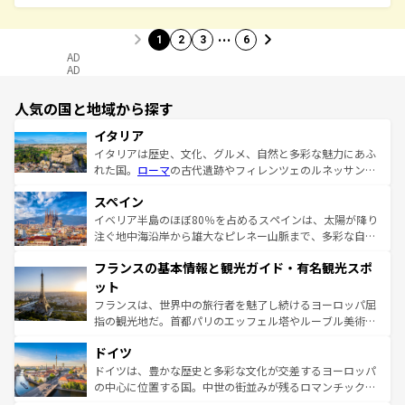
…
1
2
3
6
AD
AD
人気の国と地域から探す
イタリア
イタリアは歴史、文化、グルメ、自然と多彩な魅力にあふ
れた国。
ローマ
の古代遺跡やフィレンツェのルネッサンス
美術、ヴェネツィアの運河など、歴史あるスポットはもち
スペイン
ろん、トスカーナの美しい田園風景やアマルフィ海岸の絶
景など、自然景観も見逃せない。観光の合間には、本場の
イベリア半島のほぼ80％を占めるスペインは、太陽が降り
ピザやパスタなど、絶品のイタリア料理を堪能することも
注ぐ地中海沿岸から雄大なピレネー山脈まで、多彩な自然
できる。朝目覚めてから夜眠るまで、すべての瞬間を楽し
と文化が詰まったヨーロッパ屈指の旅行先だ。多様な地域
フランスの基本情報と観光ガイド・有名観光スポ
ませてくれるイタリアで、忘れられない旅をしてみよう！
文化が根付くこの国では、情熱的なフラメンコ、熱気あふ
なお、新着のイタリア情報は
コンテンツ一覧
を参照してほ
れる闘牛、そして美味しいタパスが生活の一部となってい
ット
しい。
る。首都マドリードの洗練された雰囲気や、バルセロナの
フランスは、世界中の旅行者を魅了し続けるヨーロッパ屈
アートに溢れた街角から、地方では古代ローマ遺跡や中世
指の観光地だ。首都パリのエッフェル塔やルーブル美術館
の城塞都市、穏やかなビーチリゾートまで多彩な表情を見
といった象徴的なスポットから、田舎町の古風な美しさま
せる。地方によって風土や気候が異なるスペインはその個
ドイツ
で、幅広い魅力が詰まっている。華麗な宮殿、歴史的な大
性で訪れる人を魅了する。 なお、新着のスペイン情報は
コ
聖堂、美しいビーチ、そして豊かな自然が、訪れる者を心
ドイツは、豊かな歴史と多彩な文化が交差するヨーロッパ
ンテンツ一覧
を参照してほしい。
から魅了する。また、フランスは美食の国としても知ら
の中心に位置する国。中世の街並みが残るロマンチック街
れ、フランス料理はユネスコ無形文化遺産にも登録されて
道から、未来を先取りするようなモダンな都市まで多様な