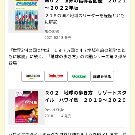
Ｗ０２ 世界の指導者図鑑 ２０２１
～２０２２年版
２０８の国と地域のリーダーを経歴ととも
に解説
旅の図鑑
2021.03.18 発売
『世界244の国と地域 １９７ヵ国と４７地域を旅の雑学とと
もに解説』に続く、「地球の歩き方」の図鑑シリーズ第２弾が
登場！
詳細を見る
Ｒ０２ 地球の歩き方 リゾートスタ
イル ハワイ島 ２０１９～２０２０
Resort Style
2018.11.14 発売
ハワイ島のダイナミックな自然は訪れる人々を魅了します。パ