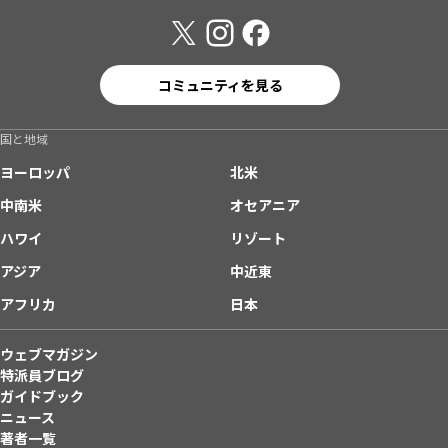
コミュニティを見る
国と地域
ヨーロッパ
北米
中南米
オセアニア
ハワイ
リゾート
アジア
中近東
アフリカ
日本
ウェブマガジン
特派員ブログ
ガイドブック
ニュース
著者一覧