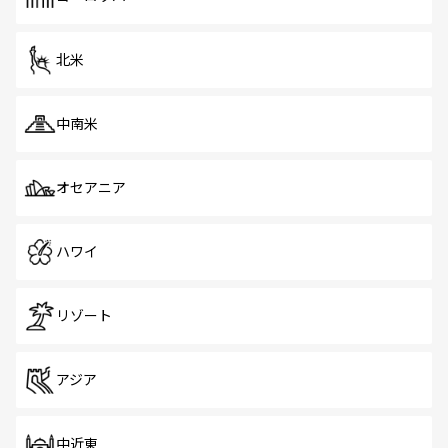
だ。訪れる人を飽きさせないシンガポールで、多様な魅力
を体感しよう。 なお、新着のシンガポール情報は
コンテン
ツ一覧
を参照してほしい。
北米
中南米
オセアニア
ハワイ
リゾート
アジア
中近東