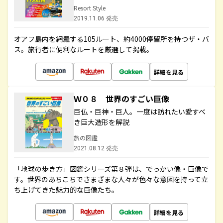
Resort Style
2019.11.06 発売
オアフ島内を網羅する105ルート、約4000停留所を持つザ・バ
ス。旅行者に便利なルートを厳選して掲載。
詳細を見る
Ｗ０８ 世界のすごい巨像
巨仏・巨神・巨人。一度は訪れたい愛すべ
き巨大造形を解説
旅の図鑑
2021.08.12 発売
「地球の歩き方」図鑑シリーズ第８弾は、でっかい像・巨像で
す。世界のあちこちでさまざまな人々が色々な意図を持って立
ち上げてきた魅力的な巨像たち。
詳細を見る