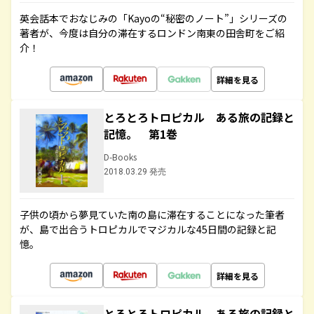
英会話本でおなじみの「Kayoの“秘密のノート”」シリーズの
著者が、今度は自分の滞在するロンドン南東の田舎町をご紹
介！
詳細を見る
とろとろトロピカル ある旅の記録と
記憶。 第1巻
D-Books
2018.03.29 発売
子供の頃から夢見ていた南の島に滞在することになった筆者
が、島で出合うトロピカルでマジカルな45日間の記録と記
憶。
詳細を見る
とろとろトロピカル ある旅の記録と