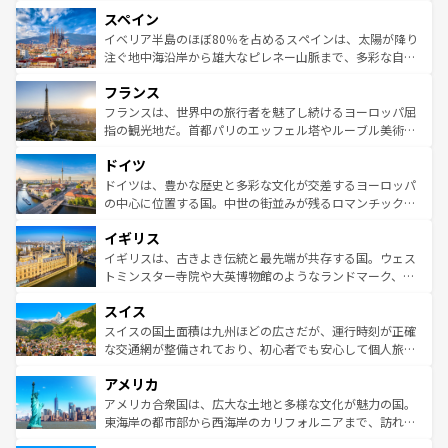
美術、ヴェネツィアの運河など、歴史あるスポットはもち
スペイン
ろん、トスカーナの美しい田園風景やアマルフィ海岸の絶
景など、自然景観も見逃せない。観光の合間には、本場の
イベリア半島のほぼ80％を占めるスペインは、太陽が降り
ピザやパスタなど、絶品のイタリア料理を堪能することも
注ぐ地中海沿岸から雄大なピレネー山脈まで、多彩な自然
できる。朝目覚めてから夜眠るまで、すべての瞬間を楽し
と文化が詰まったヨーロッパ屈指の旅行先だ。多様な地域
フランス
ませてくれるイタリアで、忘れられない旅をしてみよう！
文化が根付くこの国では、情熱的なフラメンコ、熱気あふ
なお、新着のイタリア情報は
コンテンツ一覧
を参照してほ
れる闘牛、そして美味しいタパスが生活の一部となってい
フランスは、世界中の旅行者を魅了し続けるヨーロッパ屈
しい。
る。首都マドリードの洗練された雰囲気や、バルセロナの
指の観光地だ。首都パリのエッフェル塔やルーブル美術館
アートに溢れた街角から、地方では古代ローマ遺跡や中世
といった象徴的なスポットから、田舎町の古風な美しさま
ドイツ
の城塞都市、穏やかなビーチリゾートまで多彩な表情を見
で、幅広い魅力が詰まっている。華麗な宮殿、歴史的な大
せる。地方によって風土や気候が異なるスペインはその個
聖堂、美しいビーチ、そして豊かな自然が、訪れる者を心
ドイツは、豊かな歴史と多彩な文化が交差するヨーロッパ
性で訪れる人を魅了する。 なお、新着のスペイン情報は
コ
から魅了する。また、フランスは美食の国としても知ら
の中心に位置する国。中世の街並みが残るロマンチック街
ンテンツ一覧
を参照してほしい。
れ、フランス料理はユネスコ無形文化遺産にも登録されて
道から、未来を先取りするようなモダンな都市まで多様な
イギリス
いる。シャンパンの発祥地であるランス、プロヴァンスの
顔を持つこの国は、どこを歩いても飽きることがない。ベ
香り高いラベンダー畑など、多彩な楽しみ方が可能だ。さ
ルリンの文化的活気、バイエルン州のアルプスの絶景、そ
イギリスは、古きよき伝統と最先端が共存する国。ウェス
らに、パリ以外の地域にも魅力が溢れており、どの街角に
してライン川沿いのワイン畑といった風景は必見。ビール
トミンスター寺院や大英博物館のようなランドマーク、歴
も豊かな歴史と文化が息づいている。パリ以外の個性あふ
とソーセージを味わいながら地元の人と過ごす楽しい時間
史ある大学都市、美しい丘陵地帯や牧歌的な風景など、エ
れる地方に足を運ぶとそれぞれで全く異なる文化を体験で
スイス
は、お酒好きな人にはぜひ体験してほしい。 なお、新着の
リアごとに異なる魅力がある。また、優雅なアフタヌーン
きるだろう。 なお、新着のフランス情報は
コンテンツ一覧
ドイツ情報は
コンテンツ一覧
を参照してほしい。
ティー、ビール好きにはたまらない英国パブ、サッカー観
スイスの国土面積は九州ほどの広さだが、運行時刻が正確
を参照してほしい。
戦など、本場だからこそできる体験も豊富。イギリスを旅
な交通網が整備されており、初心者でも安心して個人旅行
して楽しみつくそう。 なお、新着のイギリス情報は
コンテ
を楽しめる。日本同様に時刻表どおりの旅が可能だ。中世
アメリカ
ンツ一覧
を参照してほしい。
の建物がそのまま残る町や、スイスならではのユニークな
博物館もあり、アルプス観光だけでなく町歩きも満喫する
アメリカ合衆国は、広大な土地と多様な文化が魅力の国。
ことができる。国民の所得が高いため物価も高いが、旅行
東海岸の都市部から西海岸のカリフォルニアまで、訪れる
者向けの交通パス提供のサービスもあり、うまく活用すれ
場所ごとに異なる風景と体験が待っている。ニューヨーク