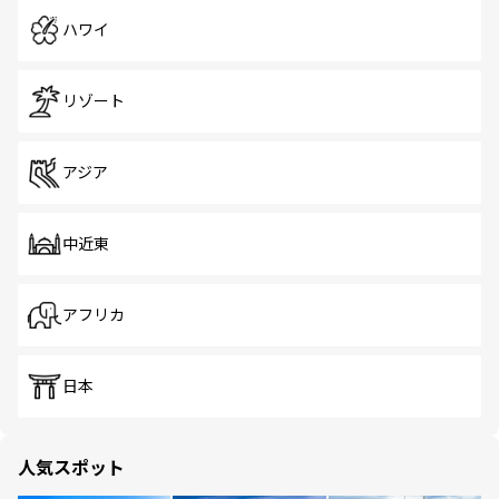
ハワイ
リゾート
アジア
中近東
アフリカ
日本
人気スポット