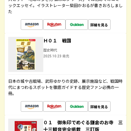
ックエッセイ。イラストレーター柴田かおるが書きおろしまし
た
詳細を見る
Ｈ０１ 戦国
歴史時代
2025.10.23 発売
日本の城や古戦場、武将ゆかりの史跡、展示施設など、戦国時
代にまつわるスポットを徹底ガイドする歴史ファン必携の一
冊。
詳細を見る
０１ 御朱印でめぐる鎌倉のお寺 三
十三観音完全掲載 三訂版