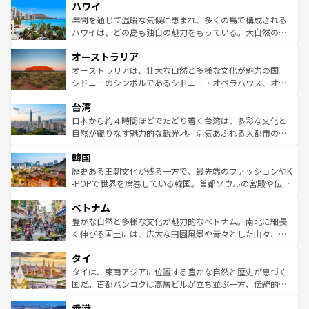
ハワイ
ば市内交通費無料で観光を楽しむこともできる。 なお、新
のような巨大都市は、観光、ショッピング、エンターテイ
着のスイス情報は
コンテンツ一覧
を参照してほしい。
ンメントが詰まった刺激的なスポットだ。一方、アメリカ
年間を通じて温暖な気候に恵まれ、多くの島で構成される
西部には大自然が広がり、グランドキャニオンやイエロー
ハワイは、どの島も独自の魅力をもっている。大自然の神
ストーン国立公園といった絶景が堪能できる。さらに、南
秘を感じたいなら、火山が生み出した壮大な景観を誇るハ
オーストラリア
部のニューオーリンズでは、音楽と美食が融合した独特の
ワイ島は見逃せない。また、定番の観光地といえばオアフ
文化が魅力。旅行者はアメリカの各地域で異なる魅力を楽
島だが、静かな自然を求めるならマウイ島やカウアイ島が
オーストラリアは、壮大な自然と多様な文化が魅力の国。
しみながら、その多様性と豊かな歴史を感じることができ
おすすめ。エメラルドグリーンに輝く海をはじめ、豊かな
シドニーのシンボルであるシドニー・オペラハウス、オー
るだろう。車でのロードトリップや列車の旅も、アメリカ
文化や歴史が息づいている。「アロハスピリット」と呼ば
ストラリア東海岸北部に広がる大サンゴ礁地帯グレートバ
ならではの贅沢な旅のスタイルだ。 なお、新着のアメリカ
台湾
れるおもてなしの心で訪れる人々を迎えてくれるハワイの
リアリーフや大陸中央部にそびえるウルル（エアーズロッ
情報は
コンテンツ一覧
を参照してほしい。
人々、おいしいローカルフードやハワイアンミュージッ
ク）、タスマニアの美しい原生林やケアンズの熱帯雨林な
日本から約４時間ほどでたどり着く台湾は、多彩な文化と
ク、伝統的なフラダンスなど、すべてがハワイの魅力を彩
ど、見どころがたくさん。また、カフェやワイン、オージ
自然が織りなす魅力的な観光地。活気あふれる大都市の台
っている。訪れるたびに新しい発見と感動が待っているハ
ービーフなどの食文化も豊かで、美味しいものであふれて
北やノスタルジックな町並みが人気な九份（ジォウフェ
ワイを、存分に味わってほしい。 なお、新着のハワイ情報
韓国
いる。アクティビティも充実しており、サーフィンやダイ
ン）、静ひつな山岳地帯である台湾東部など、都市の喧騒
は
コンテンツ一覧
を参照してほしい。
ビング、ハイキングなど、アウトドア好きにはたまらな
と山間の静けさが共存しており、訪れる人に新しい発見と
歴史ある王朝文化が残る一方で、最先端のファッションやK
い。オーストラリアの多彩な魅力を存分に味わいつくそ
驚きをもたらしてくれる。また、奥深い台湾の食文化も魅
-POPで世界を席巻している韓国。首都ソウルの宮殿や伝統
う。 なお、新着のオーストラリア情報は
コンテンツ一覧
を
力で、夜市などの屋台グルメから高級料理、ヘルシーで美
家屋が並ぶエリアでは韓国の歴史と文化に浸ることがで
参照してほしい。
ベトナム
容にもいいと評判のスイーツなど、バラエティ豊かな料理
き、地方に足を延ばせば四季折々の自然美を楽しむことが
が味わえる。 なお、新着の台湾情報は
コンテンツ一覧
を参
できる。そして、キムチや焼肉、絶品のストリートフード
豊かな自然と多様な文化が魅力的なベトナム。南北に細長
照してほしい。
まで、さまざまな韓国料理が待っている。夜には、韓国な
く伸びる国土には、広大な田園風景や青々とした山々、世
らではのナイトライフも堪能できる。あたたかいホスピタ
界遺産に登録された壮大な自然景観が点在し、都市部では
タイ
リティに包まれながら、韓国の多彩な魅力を心ゆくまで味
急速な発展と共に伝統が息づく。ハノイの古い町並みやホ
わってみてほしい。 なお、新着の韓国情報は
コンテンツ一
ーチミン市のフランス統治時代の建物も、独特の雰囲気を
タイは、東南アジアに位置する豊かな自然と歴史が息づく
覧
を参照してほしい。
醸し出している。また、バラエティの豊かさとおいしさで
国だ。首都バンコクは高層ビルが立ち並ぶ一方、伝統的な
世界中の食通を魅了してやまないベトナム料理も魅力のひ
寺院や市場がいたるところに点在し、古きよき文化と現代
香港
とつ。フォーやバインミー、ベトナムコーヒーなどは、ぜ
の活気が交差している。北部ではチェンマイなどの山岳地