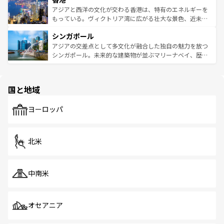
ひ現地で味わいたい。どの地域を訪れてもあたたかい人々
帯で自然と触れ合い、南部ではプーケットやクラビの美し
アジアと西洋の文化が交わる香港は、特有のエネルギーを
が旅行者を迎えてくれるので、きっと忘れられない旅にな
いビーチでリゾート気分を楽しむことができる。タイ料理
もっている。ヴィクトリア湾に広がる壮大な景色、近未来
るはずだ。 なお、新着のベトナム情報は
コンテンツ一覧
を
は世界的に有名で、屋台から高級レストランまで味覚を刺
的なアートスポット、そして歴史と現代が融合した町並
参照してほしい。
シンガポール
激する。気候は一年中温暖で、どの季節にも異なる楽しみ
み、どこを訪れても感動するはず。観光スポットが密集し
が待っている。親しみやすいタイの人々、仏教を中心とし
ており、効率よく見どころを回れるのも魅力。息をのむよ
アジアの交差点として多文化が融合した独自の魅力を放つ
た文化、そして多様な観光資源が、訪れる旅人を魅了し続
うな絶景から文化的な体験まで、香港を存分に楽しみ尽く
シンガポール。未来的な建築物が並ぶマリーナベイ、歴史
ける。 なお、新着のタイ情報は
コンテンツ一覧
を参照して
そう。 なお、新着の香港情報は
コンテンツ一覧
を参照して
と伝統を感じられるエスニックタウン、多数の緑豊かな公
ほしい。
ほしい。
園や自然保護区など、自然が調和した近代的な景観と文化
の多様性あふれるカラフルな町は、どこを歩いても新しい
国と地域
発見がある。さらに、治安のよさや充実した公共交通機関
も、旅行者にとっては魅力的なポイント。グルメも豊富
で、ホーカーズは地元の風情を楽しめる外せないスポット
ヨーロッパ
だ。訪れる人を飽きさせないシンガポールで、多様な魅力
を体感しよう。 なお、新着のシンガポール情報は
コンテン
ツ一覧
を参照してほしい。
北米
中南米
オセアニア