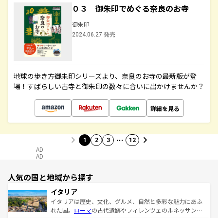
０３ 御朱印でめぐる奈良のお寺
御朱印
2024.06.27 発売
地球の歩き方御朱印シリーズより、奈良のお寺の最新版が登
場！すばらしい古寺と御朱印の数々に合いに出かけませんか？
詳細を見る
…
1
2
3
12
AD
AD
人気の国と地域から探す
イタリア
イタリアは歴史、文化、グルメ、自然と多彩な魅力にあふ
れた国。
ローマ
の古代遺跡やフィレンツェのルネッサンス