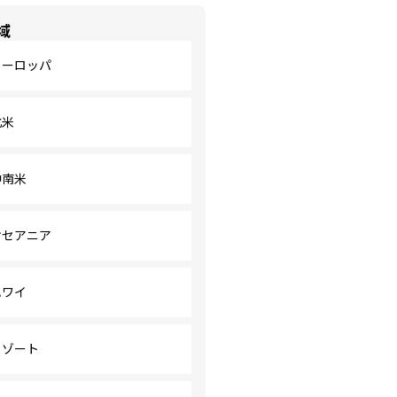
域
ヨーロッパ
北米
中南米
オセアニア
ハワイ
リゾート