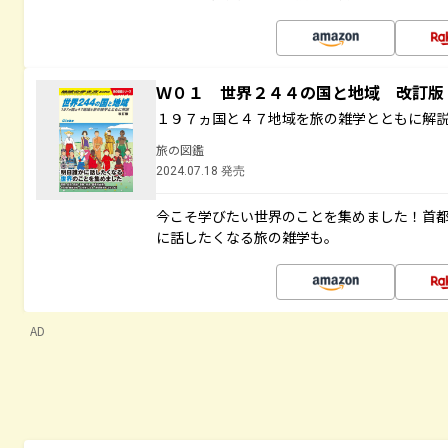
Ｗ０１ 世界２４４の国と地域 改訂版
１９７ヵ国と４７地域を旅の雑学とともに解
旅の図鑑
2024.07.18 発売
今こそ学びたい世界のことを集めました！首
に話したくなる旅の雑学も。
AD