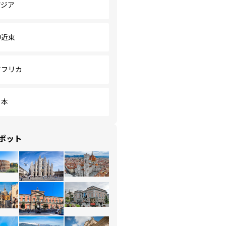
アジア
中近東
アフリカ
日本
ポット