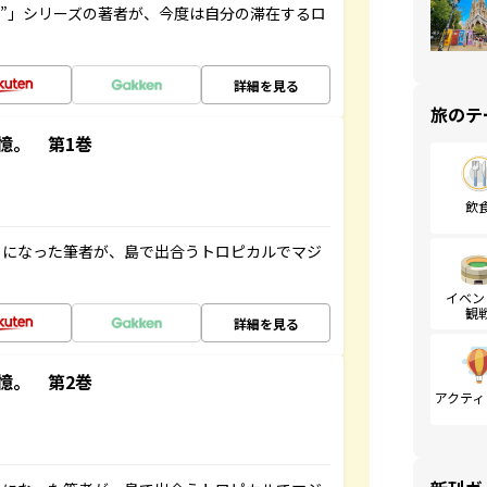
ト”」シリーズの著者が、今度は自分の滞在するロ
詳細を見る
旅のテ
憶。 第1巻
飲
とになった筆者が、島で出合うトロピカルでマジ
イベン
観
詳細を見る
憶。 第2巻
アクティ