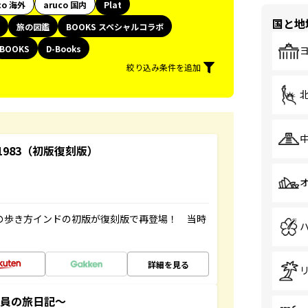
co 海外
aruco 国内
Plat
国と地
旅の図鑑
BOOKS スペシャルコラボ
BOOKS
D-Books
絞り込み条件を追加
-1983（初版復刻版）
球の歩き方インドの初版が復刻版で再登場！ 当時
詳細を見る
社員の旅日記～