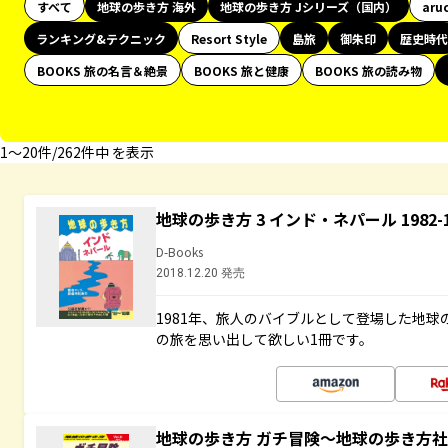
すべて
地球の歩き方 海外
地球の歩き方 Jシリーズ（国内）
aru
ランキング&テクニック
Resort Style
島旅
御朱印
歴史時代
BOOKS 旅の名言＆絶景
BOOKS 旅と健康
BOOKS 旅の読み物
1〜20件/262件中 を表示
地球の歩き方 3 インド・ネパール 1982
D-Books
2018.12.20 発売
1981年、旅人のバイブルとして登場した地
の旅を思い出して欲しい1冊です。
地球の歩き方 ガチ冒険～地球の歩き方