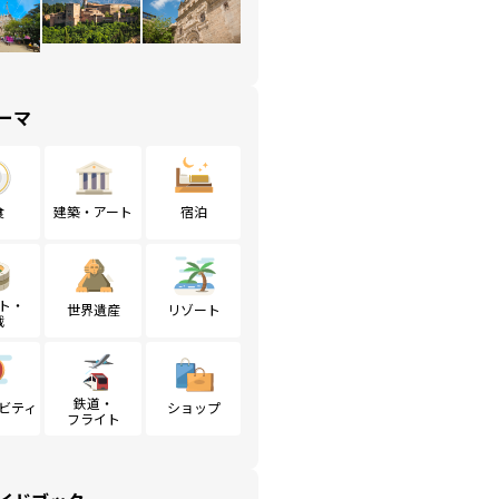
ーマ
食
建築・アート
宿泊
ト・
世界遺産
リゾート
戦
鉄道・
ビティ
ショップ
フライト