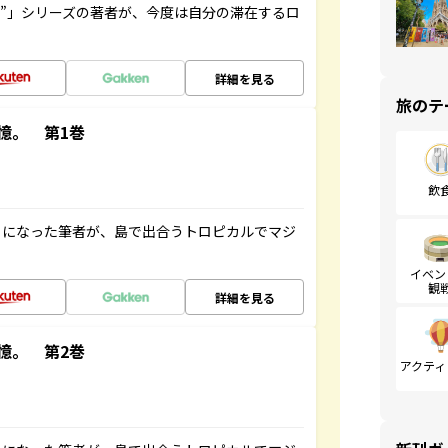
ト”」シリーズの著者が、今度は自分の滞在するロ
詳細を見る
旅のテ
憶。 第1巻
飲
とになった筆者が、島で出合うトロピカルでマジ
イベン
観
詳細を見る
憶。 第2巻
アクティ