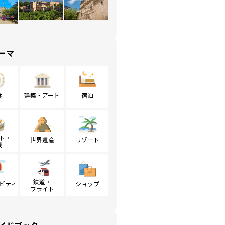
ーマ
食
建築・アート
宿泊
ト・
世界遺産
リゾート
戦
鉄道・
ビティ
ショップ
フライト