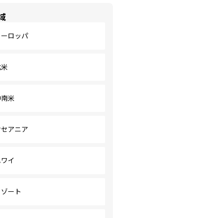
域
ヨーロッパ
北米
中南米
オセアニア
ハワイ
リゾート