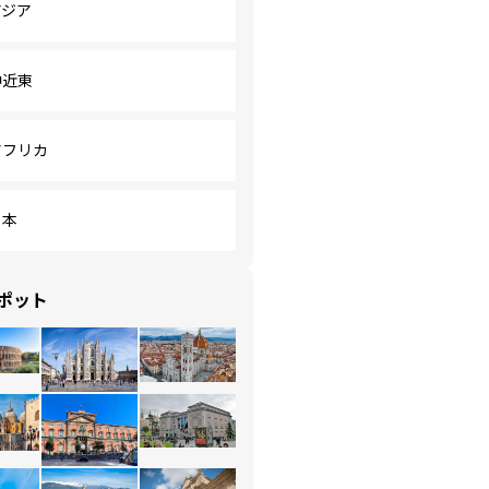
アジア
中近東
アフリカ
日本
ポット