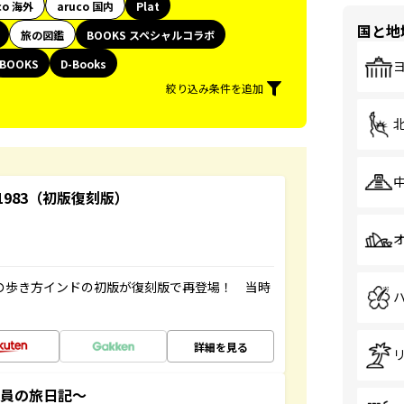
co 海外
aruco 国内
Plat
国と地
旅の図鑑
BOOKS スペシャルコラボ
BOOKS
D-Books
絞り込み条件を追加
-1983（初版復刻版）
球の歩き方インドの初版が復刻版で再登場！ 当時
詳細を見る
社員の旅日記～