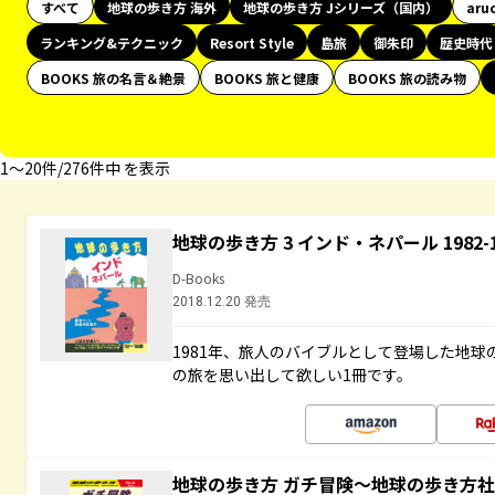
すべて
地球の歩き方 海外
地球の歩き方 Jシリーズ（国内）
aru
ランキング&テクニック
Resort Style
島旅
御朱印
歴史時代
BOOKS 旅の名言＆絶景
BOOKS 旅と健康
BOOKS 旅の読み物
1〜20件/276件中 を表示
地球の歩き方 3 インド・ネパール 1982
D-Books
2018.12.20 発売
1981年、旅人のバイブルとして登場した地
の旅を思い出して欲しい1冊です。
地球の歩き方 ガチ冒険～地球の歩き方