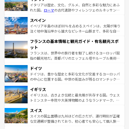
イタリアは歴史、文化、グルメ、自然と多彩な魅力にあふ
れた国。
ローマ
の古代遺跡やフィレンツェのルネッサンス
美術、ヴェネツィアの運河など、歴史あるスポットはもち
スペイン
ろん、トスカーナの美しい田園風景やアマルフィ海岸の絶
景など、自然景観も見逃せない。観光の合間には、本場の
イベリア半島のほぼ80％を占めるスペインは、太陽が降り
ピザやパスタなど、絶品のイタリア料理を堪能することも
注ぐ地中海沿岸から雄大なピレネー山脈まで、多彩な自然
できる。朝目覚めてから夜眠るまで、すべての瞬間を楽し
と文化が詰まったヨーロッパ屈指の旅行先だ。多様な地域
フランスの基本情報と観光ガイド・有名観光スポ
ませてくれるイタリアで、忘れられない旅をしてみよう！
文化が根付くこの国では、情熱的なフラメンコ、熱気あふ
なお、新着のイタリア情報は
コンテンツ一覧
を参照してほ
れる闘牛、そして美味しいタパスが生活の一部となってい
ット
しい。
る。首都マドリードの洗練された雰囲気や、バルセロナの
フランスは、世界中の旅行者を魅了し続けるヨーロッパ屈
アートに溢れた街角から、地方では古代ローマ遺跡や中世
指の観光地だ。首都パリのエッフェル塔やルーブル美術館
の城塞都市、穏やかなビーチリゾートまで多彩な表情を見
といった象徴的なスポットから、田舎町の古風な美しさま
せる。地方によって風土や気候が異なるスペインはその個
ドイツ
で、幅広い魅力が詰まっている。華麗な宮殿、歴史的な大
性で訪れる人を魅了する。 なお、新着のスペイン情報は
コ
聖堂、美しいビーチ、そして豊かな自然が、訪れる者を心
ドイツは、豊かな歴史と多彩な文化が交差するヨーロッパ
ンテンツ一覧
を参照してほしい。
から魅了する。また、フランスは美食の国としても知ら
の中心に位置する国。中世の街並みが残るロマンチック街
れ、フランス料理はユネスコ無形文化遺産にも登録されて
道から、未来を先取りするようなモダンな都市まで多様な
イギリス
いる。シャンパンの発祥地であるランス、プロヴァンスの
顔を持つこの国は、どこを歩いても飽きることがない。ベ
香り高いラベンダー畑など、多彩な楽しみ方が可能だ。さ
ルリンの文化的活気、バイエルン州のアルプスの絶景、そ
イギリスは、古きよき伝統と最先端が共存する国。ウェス
らに、パリ以外の地域にも魅力が溢れており、どの街角に
してライン川沿いのワイン畑といった風景は必見。ビール
トミンスター寺院や大英博物館のようなランドマーク、歴
も豊かな歴史と文化が息づいている。パリ以外の個性あふ
とソーセージを味わいながら地元の人と過ごす楽しい時間
史ある大学都市、美しい丘陵地帯や牧歌的な風景など、エ
れる地方に足を運ぶとそれぞれで全く異なる文化を体験で
スイス
は、お酒好きな人にはぜひ体験してほしい。 なお、新着の
リアごとに異なる魅力がある。また、優雅なアフタヌーン
きるだろう。 なお、新着のフランス情報は
コンテンツ一覧
ドイツ情報は
コンテンツ一覧
を参照してほしい。
ティー、ビール好きにはたまらない英国パブ、サッカー観
スイスの国土面積は九州ほどの広さだが、運行時刻が正確
を参照してほしい。
戦など、本場だからこそできる体験も豊富。イギリスを旅
な交通網が整備されており、初心者でも安心して個人旅行
して楽しみつくそう。 なお、新着のイギリス情報は
コンテ
を楽しめる。日本同様に時刻表どおりの旅が可能だ。中世