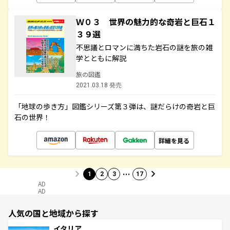
Ｗ０３ 世界の魅力的な奇岩と巨石１
３９選
不思議とロマンに満ちた岩石の謎を旅の雑
学とともに解説
旅の図鑑
2021.03.18 発売
「地球の歩き方」図鑑シリーズ第３弾は、謎だらけの奇岩と巨
石の世界！
詳細を見る
…
1
2
3
17
AD
AD
人気の国と地域から探す
イタリア