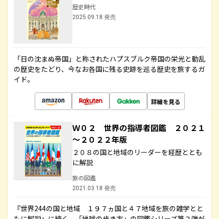
歴史時代
2025.09.18 発売
「日の沈まぬ帝国」と称されたハプスブルク帝国の栄光と動乱
の歴史をたどり、今なお各国に残る史跡を巡る歴史を旅するガ
イド。
詳細を見る
Ｗ０２ 世界の指導者図鑑 ２０２１
～２０２２年版
２０８の国と地域のリーダーを経歴ととも
に解説
旅の図鑑
2021.03.18 発売
『世界244の国と地域 １９７ヵ国と４７地域を旅の雑学とと
もに解説』に続く、「地球の歩き方」の図鑑シリーズ第２弾が