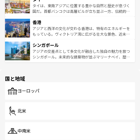
わってみてほしい。 なお、新着の韓国情報は
コンテンツ一
ーチミン市のフランス統治時代の建物も、独特の雰囲気を
タイは、東南アジアに位置する豊かな自然と歴史が息づく
覧
を参照してほしい。
醸し出している。また、バラエティの豊かさとおいしさで
国だ。首都バンコクは高層ビルが立ち並ぶ一方、伝統的な
世界中の食通を魅了してやまないベトナム料理も魅力のひ
寺院や市場がいたるところに点在し、古きよき文化と現代
香港
とつ。フォーやバインミー、ベトナムコーヒーなどは、ぜ
の活気が交差している。北部ではチェンマイなどの山岳地
ひ現地で味わいたい。どの地域を訪れてもあたたかい人々
帯で自然と触れ合い、南部ではプーケットやクラビの美し
アジアと西洋の文化が交わる香港は、特有のエネルギーを
が旅行者を迎えてくれるので、きっと忘れられない旅にな
いビーチでリゾート気分を楽しむことができる。タイ料理
もっている。ヴィクトリア湾に広がる壮大な景色、近未来
るはずだ。 なお、新着のベトナム情報は
コンテンツ一覧
を
は世界的に有名で、屋台から高級レストランまで味覚を刺
的なアートスポット、そして歴史と現代が融合した町並
参照してほしい。
シンガポール
激する。気候は一年中温暖で、どの季節にも異なる楽しみ
み、どこを訪れても感動するはず。観光スポットが密集し
が待っている。親しみやすいタイの人々、仏教を中心とし
ており、効率よく見どころを回れるのも魅力。息をのむよ
アジアの交差点として多文化が融合した独自の魅力を放つ
た文化、そして多様な観光資源が、訪れる旅人を魅了し続
うな絶景から文化的な体験まで、香港を存分に楽しみ尽く
シンガポール。未来的な建築物が並ぶマリーナベイ、歴史
ける。 なお、新着のタイ情報は
コンテンツ一覧
を参照して
そう。 なお、新着の香港情報は
コンテンツ一覧
を参照して
と伝統を感じられるエスニックタウン、多数の緑豊かな公
ほしい。
ほしい。
園や自然保護区など、自然が調和した近代的な景観と文化
の多様性あふれるカラフルな町は、どこを歩いても新しい
国と地域
発見がある。さらに、治安のよさや充実した公共交通機関
も、旅行者にとっては魅力的なポイント。グルメも豊富
で、ホーカーズは地元の風情を楽しめる外せないスポット
ヨーロッパ
だ。訪れる人を飽きさせないシンガポールで、多様な魅力
を体感しよう。 なお、新着のシンガポール情報は
コンテン
ツ一覧
を参照してほしい。
北米
中南米