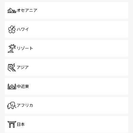
オセアニア
ハワイ
リゾート
アジア
中近東
アフリカ
日本