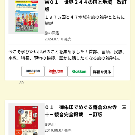
Ｗ０１ 世界２４４の国と地域 改訂
版
１９７ヵ国と４７地域を旅の雑学とともに
解説
旅の図鑑
2024.07.18 発売
今こそ学びたい世界のことを集めました！首都、言語、民族、
宗教、特長、現地の挨拶、誰かに話したくなる旅の雑学も。
詳細を見る
AD
０１ 御朱印でめぐる鎌倉のお寺 三
十三観音完全掲載 三訂版
御朱印
2019.08.07 発売