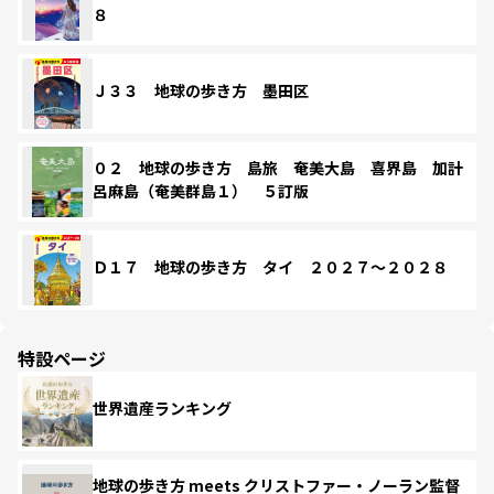
８
Ｊ３３ 地球の歩き方 墨田区
０２ 地球の歩き方 島旅 奄美大島 喜界島 加計
呂麻島（奄美群島１） ５訂版
Ｄ１７ 地球の歩き方 タイ ２０２７～２０２８
特設ページ
世界遺産ランキング
地球の歩き方 meets クリストファー・ノーラン監督