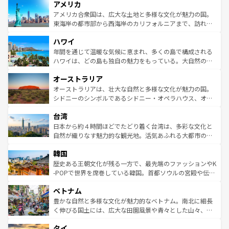
アメリカ
ンツ一覧
を参照してほしい。
の建物がそのまま残る町や、スイスならではのユニークな
博物館もあり、アルプス観光だけでなく町歩きも満喫する
アメリカ合衆国は、広大な土地と多様な文化が魅力の国。
ことができる。国民の所得が高いため物価も高いが、旅行
東海岸の都市部から西海岸のカリフォルニアまで、訪れる
者向けの交通パス提供のサービスもあり、うまく活用すれ
場所ごとに異なる風景と体験が待っている。ニューヨーク
ハワイ
ば市内交通費無料で観光を楽しむこともできる。 なお、新
のような巨大都市は、観光、ショッピング、エンターテイ
着のスイス情報は
コンテンツ一覧
を参照してほしい。
ンメントが詰まった刺激的なスポットだ。一方、アメリカ
年間を通じて温暖な気候に恵まれ、多くの島で構成される
西部には大自然が広がり、グランドキャニオンやイエロー
ハワイは、どの島も独自の魅力をもっている。大自然の神
ストーン国立公園といった絶景が堪能できる。さらに、南
秘を感じたいなら、火山が生み出した壮大な景観を誇るハ
オーストラリア
部のニューオーリンズでは、音楽と美食が融合した独特の
ワイ島は見逃せない。また、定番の観光地といえばオアフ
文化が魅力。旅行者はアメリカの各地域で異なる魅力を楽
島だが、静かな自然を求めるならマウイ島やカウアイ島が
オーストラリアは、壮大な自然と多様な文化が魅力の国。
しみながら、その多様性と豊かな歴史を感じることができ
おすすめ。エメラルドグリーンに輝く海をはじめ、豊かな
シドニーのシンボルであるシドニー・オペラハウス、オー
るだろう。車でのロードトリップや列車の旅も、アメリカ
文化や歴史が息づいている。「アロハスピリット」と呼ば
ストラリア東海岸北部に広がる大サンゴ礁地帯グレートバ
ならではの贅沢な旅のスタイルだ。 なお、新着のアメリカ
台湾
れるおもてなしの心で訪れる人々を迎えてくれるハワイの
リアリーフや大陸中央部にそびえるウルル（エアーズロッ
情報は
コンテンツ一覧
を参照してほしい。
人々、おいしいローカルフードやハワイアンミュージッ
ク）、タスマニアの美しい原生林やケアンズの熱帯雨林な
日本から約４時間ほどでたどり着く台湾は、多彩な文化と
ク、伝統的なフラダンスなど、すべてがハワイの魅力を彩
ど、見どころがたくさん。また、カフェやワイン、オージ
自然が織りなす魅力的な観光地。活気あふれる大都市の台
っている。訪れるたびに新しい発見と感動が待っているハ
ービーフなどの食文化も豊かで、美味しいものであふれて
北やノスタルジックな町並みが人気な九份（ジォウフェ
ワイを、存分に味わってほしい。 なお、新着のハワイ情報
韓国
いる。アクティビティも充実しており、サーフィンやダイ
ン）、静ひつな山岳地帯である台湾東部など、都市の喧騒
は
コンテンツ一覧
を参照してほしい。
ビング、ハイキングなど、アウトドア好きにはたまらな
と山間の静けさが共存しており、訪れる人に新しい発見と
歴史ある王朝文化が残る一方で、最先端のファッションやK
い。オーストラリアの多彩な魅力を存分に味わいつくそ
驚きをもたらしてくれる。また、奥深い台湾の食文化も魅
-POPで世界を席巻している韓国。首都ソウルの宮殿や伝統
う。 なお、新着のオーストラリア情報は
コンテンツ一覧
を
力で、夜市などの屋台グルメから高級料理、ヘルシーで美
家屋が並ぶエリアでは韓国の歴史と文化に浸ることがで
参照してほしい。
ベトナム
容にもいいと評判のスイーツなど、バラエティ豊かな料理
き、地方に足を延ばせば四季折々の自然美を楽しむことが
が味わえる。 なお、新着の台湾情報は
コンテンツ一覧
を参
できる。そして、キムチや焼肉、絶品のストリートフード
豊かな自然と多様な文化が魅力的なベトナム。南北に細長
照してほしい。
まで、さまざまな韓国料理が待っている。夜には、韓国な
く伸びる国土には、広大な田園風景や青々とした山々、世
らではのナイトライフも堪能できる。あたたかいホスピタ
界遺産に登録された壮大な自然景観が点在し、都市部では
タイ
リティに包まれながら、韓国の多彩な魅力を心ゆくまで味
急速な発展と共に伝統が息づく。ハノイの古い町並みやホ