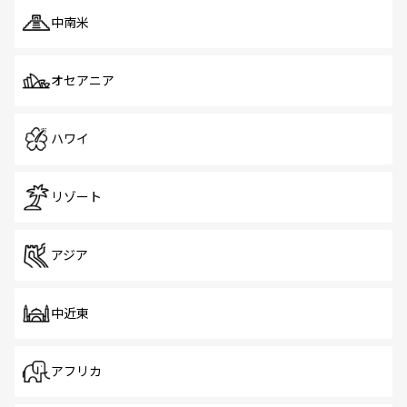
中南米
オセアニア
ハワイ
リゾート
アジア
中近東
アフリカ