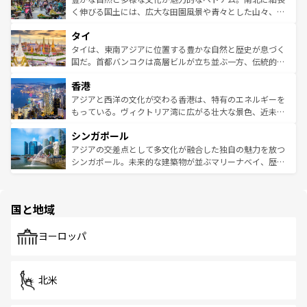
照してほしい。
まで、さまざまな韓国料理が待っている。夜には、韓国な
く伸びる国土には、広大な田園風景や青々とした山々、世
らではのナイトライフも堪能できる。あたたかいホスピタ
界遺産に登録された壮大な自然景観が点在し、都市部では
タイ
リティに包まれながら、韓国の多彩な魅力を心ゆくまで味
急速な発展と共に伝統が息づく。ハノイの古い町並みやホ
わってみてほしい。 なお、新着の韓国情報は
コンテンツ一
ーチミン市のフランス統治時代の建物も、独特の雰囲気を
タイは、東南アジアに位置する豊かな自然と歴史が息づく
覧
を参照してほしい。
醸し出している。また、バラエティの豊かさとおいしさで
国だ。首都バンコクは高層ビルが立ち並ぶ一方、伝統的な
世界中の食通を魅了してやまないベトナム料理も魅力のひ
寺院や市場がいたるところに点在し、古きよき文化と現代
香港
とつ。フォーやバインミー、ベトナムコーヒーなどは、ぜ
の活気が交差している。北部ではチェンマイなどの山岳地
ひ現地で味わいたい。どの地域を訪れてもあたたかい人々
帯で自然と触れ合い、南部ではプーケットやクラビの美し
アジアと西洋の文化が交わる香港は、特有のエネルギーを
が旅行者を迎えてくれるので、きっと忘れられない旅にな
いビーチでリゾート気分を楽しむことができる。タイ料理
もっている。ヴィクトリア湾に広がる壮大な景色、近未来
るはずだ。 なお、新着のベトナム情報は
コンテンツ一覧
を
は世界的に有名で、屋台から高級レストランまで味覚を刺
的なアートスポット、そして歴史と現代が融合した町並
参照してほしい。
シンガポール
激する。気候は一年中温暖で、どの季節にも異なる楽しみ
み、どこを訪れても感動するはず。観光スポットが密集し
が待っている。親しみやすいタイの人々、仏教を中心とし
ており、効率よく見どころを回れるのも魅力。息をのむよ
アジアの交差点として多文化が融合した独自の魅力を放つ
た文化、そして多様な観光資源が、訪れる旅人を魅了し続
うな絶景から文化的な体験まで、香港を存分に楽しみ尽く
シンガポール。未来的な建築物が並ぶマリーナベイ、歴史
ける。 なお、新着のタイ情報は
コンテンツ一覧
を参照して
そう。 なお、新着の香港情報は
コンテンツ一覧
を参照して
と伝統を感じられるエスニックタウン、多数の緑豊かな公
ほしい。
ほしい。
園や自然保護区など、自然が調和した近代的な景観と文化
の多様性あふれるカラフルな町は、どこを歩いても新しい
国と地域
発見がある。さらに、治安のよさや充実した公共交通機関
も、旅行者にとっては魅力的なポイント。グルメも豊富
で、ホーカーズは地元の風情を楽しめる外せないスポット
ヨーロッパ
だ。訪れる人を飽きさせないシンガポールで、多様な魅力
を体感しよう。 なお、新着のシンガポール情報は
コンテン
ツ一覧
を参照してほしい。
北米