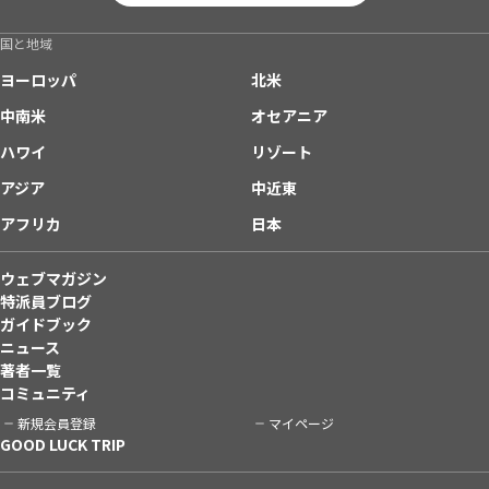
国と地域
ヨーロッパ
北米
中南米
オセアニア
ハワイ
リゾート
アジア
中近東
アフリカ
日本
ウェブマガジン
特派員ブログ
ガイドブック
ニュース
著者一覧
コミュニティ
新規会員登録
マイページ
GOOD LUCK TRIP