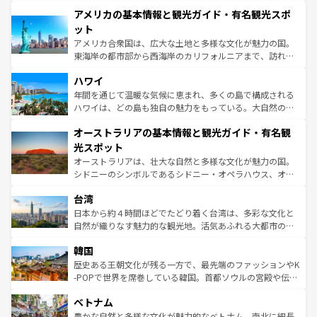
して楽しみつくそう。 なお、新着のイギリス情報は
コンテ
を楽しめる。日本同様に時刻表どおりの旅が可能だ。中世
アメリカの基本情報と観光ガイド・有名観光スポ
ンツ一覧
を参照してほしい。
の建物がそのまま残る町や、スイスならではのユニークな
博物館もあり、アルプス観光だけでなく町歩きも満喫する
ット
ことができる。国民の所得が高いため物価も高いが、旅行
アメリカ合衆国は、広大な土地と多様な文化が魅力の国。
者向けの交通パス提供のサービスもあり、うまく活用すれ
東海岸の都市部から西海岸のカリフォルニアまで、訪れる
ば市内交通費無料で観光を楽しむこともできる。 なお、新
場所ごとに異なる風景と体験が待っている。ニューヨーク
着のスイス情報は
コンテンツ一覧
を参照してほしい。
ハワイ
のような巨大都市は、観光、ショッピング、エンターテイ
ンメントが詰まった刺激的なスポットだ。一方、アメリカ
年間を通じて温暖な気候に恵まれ、多くの島で構成される
西部には大自然が広がり、グランドキャニオンやイエロー
ハワイは、どの島も独自の魅力をもっている。大自然の神
ストーン国立公園といった絶景が堪能できる。さらに、南
秘を感じたいなら、火山が生み出した壮大な景観を誇るハ
オーストラリアの基本情報と観光ガイド・有名観
部のニューオーリンズでは、音楽と美食が融合した独特の
ワイ島は見逃せない。また、定番の観光地といえばオアフ
文化が魅力。旅行者はアメリカの各地域で異なる魅力を楽
島だが、静かな自然を求めるならマウイ島やカウアイ島が
光スポット
しみながら、その多様性と豊かな歴史を感じることができ
おすすめ。エメラルドグリーンに輝く海をはじめ、豊かな
オーストラリアは、壮大な自然と多様な文化が魅力の国。
るだろう。車でのロードトリップや列車の旅も、アメリカ
文化や歴史が息づいている。「アロハスピリット」と呼ば
シドニーのシンボルであるシドニー・オペラハウス、オー
ならではの贅沢な旅のスタイルだ。 なお、新着のアメリカ
れるおもてなしの心で訪れる人々を迎えてくれるハワイの
ストラリア東海岸北部に広がる大サンゴ礁地帯グレートバ
情報は
コンテンツ一覧
を参照してほしい。
人々、おいしいローカルフードやハワイアンミュージッ
台湾
リアリーフや大陸中央部にそびえるウルル（エアーズロッ
ク、伝統的なフラダンスなど、すべてがハワイの魅力を彩
ク）、タスマニアの美しい原生林やケアンズの熱帯雨林な
日本から約４時間ほどでたどり着く台湾は、多彩な文化と
っている。訪れるたびに新しい発見と感動が待っているハ
ど、見どころがたくさん。また、カフェやワイン、オージ
自然が織りなす魅力的な観光地。活気あふれる大都市の台
ワイを、存分に味わってほしい。 なお、新着のハワイ情報
ービーフなどの食文化も豊かで、美味しいものであふれて
北やノスタルジックな町並みが人気な九份（ジォウフェ
は
コンテンツ一覧
を参照してほしい。
韓国
いる。アクティビティも充実しており、サーフィンやダイ
ン）、静ひつな山岳地帯である台湾東部など、都市の喧騒
ビング、ハイキングなど、アウトドア好きにはたまらな
と山間の静けさが共存しており、訪れる人に新しい発見と
歴史ある王朝文化が残る一方で、最先端のファッションやK
い。オーストラリアの多彩な魅力を存分に味わいつくそ
驚きをもたらしてくれる。また、奥深い台湾の食文化も魅
-POPで世界を席巻している韓国。首都ソウルの宮殿や伝統
う。 なお、新着のオーストラリア情報は
コンテンツ一覧
を
力で、夜市などの屋台グルメから高級料理、ヘルシーで美
家屋が並ぶエリアでは韓国の歴史と文化に浸ることがで
参照してほしい。
ベトナム
容にもいいと評判のスイーツなど、バラエティ豊かな料理
き、地方に足を延ばせば四季折々の自然美を楽しむことが
が味わえる。 なお、新着の台湾情報は
コンテンツ一覧
を参
できる。そして、キムチや焼肉、絶品のストリートフード
豊かな自然と多様な文化が魅力的なベトナム。南北に細長