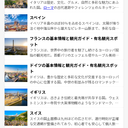
イタリアは歴史、文化、グルメ、自然と多彩な魅力にあふ
れた国。
ローマ
の古代遺跡やフィレンツェのルネッサンス
美術、ヴェネツィアの運河など、歴史あるスポットはもち
スペイン
ろん、トスカーナの美しい田園風景やアマルフィ海岸の絶
景など、自然景観も見逃せない。観光の合間には、本場の
イベリア半島のほぼ80％を占めるスペインは、太陽が降り
ピザやパスタなど、絶品のイタリア料理を堪能することも
注ぐ地中海沿岸から雄大なピレネー山脈まで、多彩な自然
できる。朝目覚めてから夜眠るまで、すべての瞬間を楽し
と文化が詰まったヨーロッパ屈指の旅行先だ。多様な地域
フランスの基本情報と観光ガイド・有名観光スポ
ませてくれるイタリアで、忘れられない旅をしてみよう！
文化が根付くこの国では、情熱的なフラメンコ、熱気あふ
なお、新着のイタリア情報は
コンテンツ一覧
を参照してほ
れる闘牛、そして美味しいタパスが生活の一部となってい
ット
しい。
る。首都マドリードの洗練された雰囲気や、バルセロナの
フランスは、世界中の旅行者を魅了し続けるヨーロッパ屈
アートに溢れた街角から、地方では古代ローマ遺跡や中世
指の観光地だ。首都パリのエッフェル塔やルーブル美術館
の城塞都市、穏やかなビーチリゾートまで多彩な表情を見
といった象徴的なスポットから、田舎町の古風な美しさま
せる。地方によって風土や気候が異なるスペインはその個
ドイツの基本情報と観光ガイド・有名観光スポッ
で、幅広い魅力が詰まっている。華麗な宮殿、歴史的な大
性で訪れる人を魅了する。 なお、新着のスペイン情報は
コ
聖堂、美しいビーチ、そして豊かな自然が、訪れる者を心
ト
ンテンツ一覧
を参照してほしい。
から魅了する。また、フランスは美食の国としても知ら
ドイツは、豊かな歴史と多彩な文化が交差するヨーロッパ
れ、フランス料理はユネスコ無形文化遺産にも登録されて
の中心に位置する国。中世の街並みが残るロマンチック街
いる。シャンパンの発祥地であるランス、プロヴァンスの
道から、未来を先取りするようなモダンな都市まで多様な
香り高いラベンダー畑など、多彩な楽しみ方が可能だ。さ
イギリス
顔を持つこの国は、どこを歩いても飽きることがない。ベ
らに、パリ以外の地域にも魅力が溢れており、どの街角に
ルリンの文化的活気、バイエルン州のアルプスの絶景、そ
イギリスは、古きよき伝統と最先端が共存する国。ウェス
も豊かな歴史と文化が息づいている。パリ以外の個性あふ
してライン川沿いのワイン畑といった風景は必見。ビール
トミンスター寺院や大英博物館のようなランドマーク、歴
れる地方に足を運ぶとそれぞれで全く異なる文化を体験で
とソーセージを味わいながら地元の人と過ごす楽しい時間
史ある大学都市、美しい丘陵地帯や牧歌的な風景など、エ
きるだろう。 なお、新着のフランス情報は
コンテンツ一覧
スイス
は、お酒好きな人にはぜひ体験してほしい。 なお、新着の
リアごとに異なる魅力がある。また、優雅なアフタヌーン
を参照してほしい。
ドイツ情報は
コンテンツ一覧
を参照してほしい。
ティー、ビール好きにはたまらない英国パブ、サッカー観
スイスの国土面積は九州ほどの広さだが、運行時刻が正確
戦など、本場だからこそできる体験も豊富。イギリスを旅
な交通網が整備されており、初心者でも安心して個人旅行