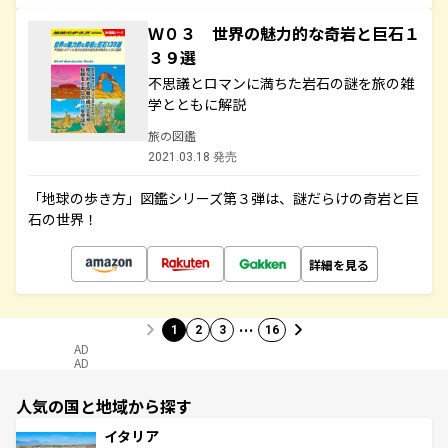
Ｗ０３ 世界の魅力的な奇岩と巨石１
３９選
不思議とロマンに満ちた岩石の謎を旅の雑
学とともに解説
旅の図鑑
2021.03.18 発売
「地球の歩き方」図鑑シリーズ第３弾は、謎だらけの奇岩と巨
石の世界！
詳細を見る
…
1
2
3
16
AD
AD
人気の国と地域から探す
イタリア