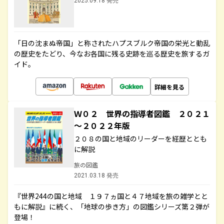
2025.09.18 発売
「日の沈まぬ帝国」と称されたハプスブルク帝国の栄光と動乱
の歴史をたどり、今なお各国に残る史跡を巡る歴史を旅するガ
イド。
詳細を見る
Ｗ０２ 世界の指導者図鑑 ２０２１
～２０２２年版
２０８の国と地域のリーダーを経歴ととも
に解説
旅の図鑑
2021.03.18 発売
『世界244の国と地域 １９７ヵ国と４７地域を旅の雑学とと
もに解説』に続く、「地球の歩き方」の図鑑シリーズ第２弾が
登場！