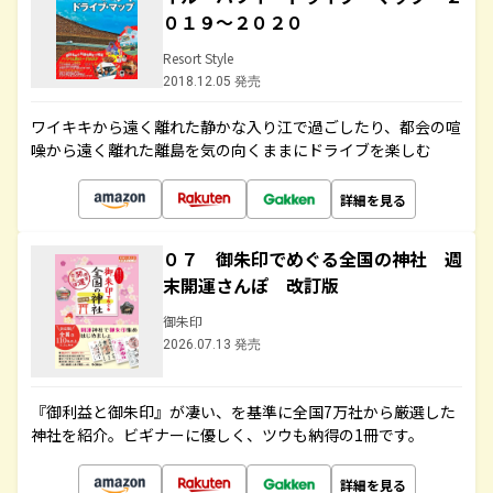
０１９～２０２０
Resort Style
2018.12.05 発売
ワイキキから遠く離れた静かな入り江で過ごしたり、都会の喧
噪から遠く離れた離島を気の向くままにドライブを楽しむ
詳細を見る
０７ 御朱印でめぐる全国の神社 週
末開運さんぽ 改訂版
御朱印
2026.07.13 発売
『御利益と御朱印』が凄い、を基準に全国7万社から厳選した
神社を紹介。ビギナーに優しく、ツウも納得の1冊です。
詳細を見る