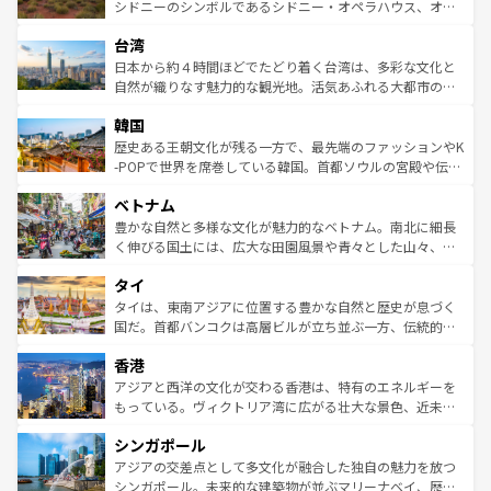
しみながら、その多様性と豊かな歴史を感じることができ
おすすめ。エメラルドグリーンに輝く海をはじめ、豊かな
シドニーのシンボルであるシドニー・オペラハウス、オー
るだろう。車でのロードトリップや列車の旅も、アメリカ
文化や歴史が息づいている。「アロハスピリット」と呼ば
ストラリア東海岸北部に広がる大サンゴ礁地帯グレートバ
ならではの贅沢な旅のスタイルだ。 なお、新着のアメリカ
台湾
れるおもてなしの心で訪れる人々を迎えてくれるハワイの
リアリーフや大陸中央部にそびえるウルル（エアーズロッ
情報は
コンテンツ一覧
を参照してほしい。
人々、おいしいローカルフードやハワイアンミュージッ
ク）、タスマニアの美しい原生林やケアンズの熱帯雨林な
日本から約４時間ほどでたどり着く台湾は、多彩な文化と
ク、伝統的なフラダンスなど、すべてがハワイの魅力を彩
ど、見どころがたくさん。また、カフェやワイン、オージ
自然が織りなす魅力的な観光地。活気あふれる大都市の台
っている。訪れるたびに新しい発見と感動が待っているハ
ービーフなどの食文化も豊かで、美味しいものであふれて
北やノスタルジックな町並みが人気な九份（ジォウフェ
ワイを、存分に味わってほしい。 なお、新着のハワイ情報
韓国
いる。アクティビティも充実しており、サーフィンやダイ
ン）、静ひつな山岳地帯である台湾東部など、都市の喧騒
は
コンテンツ一覧
を参照してほしい。
ビング、ハイキングなど、アウトドア好きにはたまらな
と山間の静けさが共存しており、訪れる人に新しい発見と
歴史ある王朝文化が残る一方で、最先端のファッションやK
い。オーストラリアの多彩な魅力を存分に味わいつくそ
驚きをもたらしてくれる。また、奥深い台湾の食文化も魅
-POPで世界を席巻している韓国。首都ソウルの宮殿や伝統
う。 なお、新着のオーストラリア情報は
コンテンツ一覧
を
力で、夜市などの屋台グルメから高級料理、ヘルシーで美
家屋が並ぶエリアでは韓国の歴史と文化に浸ることがで
参照してほしい。
ベトナム
容にもいいと評判のスイーツなど、バラエティ豊かな料理
き、地方に足を延ばせば四季折々の自然美を楽しむことが
が味わえる。 なお、新着の台湾情報は
コンテンツ一覧
を参
できる。そして、キムチや焼肉、絶品のストリートフード
豊かな自然と多様な文化が魅力的なベトナム。南北に細長
照してほしい。
まで、さまざまな韓国料理が待っている。夜には、韓国な
く伸びる国土には、広大な田園風景や青々とした山々、世
らではのナイトライフも堪能できる。あたたかいホスピタ
界遺産に登録された壮大な自然景観が点在し、都市部では
タイ
リティに包まれながら、韓国の多彩な魅力を心ゆくまで味
急速な発展と共に伝統が息づく。ハノイの古い町並みやホ
わってみてほしい。 なお、新着の韓国情報は
コンテンツ一
ーチミン市のフランス統治時代の建物も、独特の雰囲気を
タイは、東南アジアに位置する豊かな自然と歴史が息づく
覧
を参照してほしい。
醸し出している。また、バラエティの豊かさとおいしさで
国だ。首都バンコクは高層ビルが立ち並ぶ一方、伝統的な
世界中の食通を魅了してやまないベトナム料理も魅力のひ
寺院や市場がいたるところに点在し、古きよき文化と現代
香港
とつ。フォーやバインミー、ベトナムコーヒーなどは、ぜ
の活気が交差している。北部ではチェンマイなどの山岳地
ひ現地で味わいたい。どの地域を訪れてもあたたかい人々
帯で自然と触れ合い、南部ではプーケットやクラビの美し
アジアと西洋の文化が交わる香港は、特有のエネルギーを
が旅行者を迎えてくれるので、きっと忘れられない旅にな
いビーチでリゾート気分を楽しむことができる。タイ料理
もっている。ヴィクトリア湾に広がる壮大な景色、近未来
るはずだ。 なお、新着のベトナム情報は
コンテンツ一覧
を
は世界的に有名で、屋台から高級レストランまで味覚を刺
的なアートスポット、そして歴史と現代が融合した町並
参照してほしい。
シンガポール
激する。気候は一年中温暖で、どの季節にも異なる楽しみ
み、どこを訪れても感動するはず。観光スポットが密集し
が待っている。親しみやすいタイの人々、仏教を中心とし
ており、効率よく見どころを回れるのも魅力。息をのむよ
アジアの交差点として多文化が融合した独自の魅力を放つ
た文化、そして多様な観光資源が、訪れる旅人を魅了し続
うな絶景から文化的な体験まで、香港を存分に楽しみ尽く
シンガポール。未来的な建築物が並ぶマリーナベイ、歴史