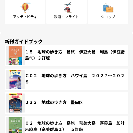
アクティビティ
鉄道・フライト
ショップ
新刊ガイドブック
１５ 地球の歩き方 島旅 伊豆大島 利島（伊豆諸
島①）３訂版
Ｃ０２ 地球の歩き方 ハワイ島 ２０２７～２０２
８
Ｊ３３ 地球の歩き方 墨田区
０２ 地球の歩き方 島旅 奄美大島 喜界島 加計
呂麻島（奄美群島１） ５訂版