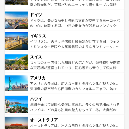
アートに溢れた街角から、地方では古代ローマ遺跡や中世
指の観光地だ。首都パリのエッフェル塔やルーブル美術館
の城塞都市、穏やかなビーチリゾートまで多彩な表情を見
といった象徴的なスポットから、田舎町の古風な美しさま
せる。地方によって風土や気候が異なるスペインはその個
ドイツ
で、幅広い魅力が詰まっている。華麗な宮殿、歴史的な大
性で訪れる人を魅了する。 なお、新着のスペイン情報は
コ
聖堂、美しいビーチ、そして豊かな自然が、訪れる者を心
ドイツは、豊かな歴史と多彩な文化が交差するヨーロッパ
ンテンツ一覧
を参照してほしい。
から魅了する。また、フランスは美食の国としても知ら
の中心に位置する国。中世の街並みが残るロマンチック街
れ、フランス料理はユネスコ無形文化遺産にも登録されて
道から、未来を先取りするようなモダンな都市まで多様な
イギリス
いる。シャンパンの発祥地であるランス、プロヴァンスの
顔を持つこの国は、どこを歩いても飽きることがない。ベ
香り高いラベンダー畑など、多彩な楽しみ方が可能だ。さ
ルリンの文化的活気、バイエルン州のアルプスの絶景、そ
イギリスは、古きよき伝統と最先端が共存する国。ウェス
らに、パリ以外の地域にも魅力が溢れており、どの街角に
してライン川沿いのワイン畑といった風景は必見。ビール
トミンスター寺院や大英博物館のようなランドマーク、歴
も豊かな歴史と文化が息づいている。パリ以外の個性あふ
とソーセージを味わいながら地元の人と過ごす楽しい時間
史ある大学都市、美しい丘陵地帯や牧歌的な風景など、エ
れる地方に足を運ぶとそれぞれで全く異なる文化を体験で
スイス
は、お酒好きな人にはぜひ体験してほしい。 なお、新着の
リアごとに異なる魅力がある。また、優雅なアフタヌーン
きるだろう。 なお、新着のフランス情報は
コンテンツ一覧
ドイツ情報は
コンテンツ一覧
を参照してほしい。
ティー、ビール好きにはたまらない英国パブ、サッカー観
スイスの国土面積は九州ほどの広さだが、運行時刻が正確
を参照してほしい。
戦など、本場だからこそできる体験も豊富。イギリスを旅
な交通網が整備されており、初心者でも安心して個人旅行
して楽しみつくそう。 なお、新着のイギリス情報は
コンテ
を楽しめる。日本同様に時刻表どおりの旅が可能だ。中世
アメリカ
ンツ一覧
を参照してほしい。
の建物がそのまま残る町や、スイスならではのユニークな
博物館もあり、アルプス観光だけでなく町歩きも満喫する
アメリカ合衆国は、広大な土地と多様な文化が魅力の国。
ことができる。国民の所得が高いため物価も高いが、旅行
東海岸の都市部から西海岸のカリフォルニアまで、訪れる
者向けの交通パス提供のサービスもあり、うまく活用すれ
場所ごとに異なる風景と体験が待っている。ニューヨーク
ハワイ
ば市内交通費無料で観光を楽しむこともできる。 なお、新
のような巨大都市は、観光、ショッピング、エンターテイ
着のスイス情報は
コンテンツ一覧
を参照してほしい。
ンメントが詰まった刺激的なスポットだ。一方、アメリカ
年間を通じて温暖な気候に恵まれ、多くの島で構成される
西部には大自然が広がり、グランドキャニオンやイエロー
ハワイは、どの島も独自の魅力をもっている。大自然の神
ストーン国立公園といった絶景が堪能できる。さらに、南
秘を感じたいなら、火山が生み出した壮大な景観を誇るハ
オーストラリア
部のニューオーリンズでは、音楽と美食が融合した独特の
ワイ島は見逃せない。また、定番の観光地といえばオアフ
文化が魅力。旅行者はアメリカの各地域で異なる魅力を楽
島だが、静かな自然を求めるならマウイ島やカウアイ島が
オーストラリアは、壮大な自然と多様な文化が魅力の国。