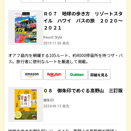
Ｒ０７ 地球の歩き方 リゾートスタ
イル ハワイ バスの旅 ２０２０～
２０２１
Resort Style
2019.11.06 発売
オアフ島内を網羅する105ルート、約4000停留所を持つザ・バ
ス。旅行者に便利なルートを厳選して掲載。
詳細を見る
０８ 御朱印でめぐる高野山 三訂版
御朱印
2024.06.13 発売