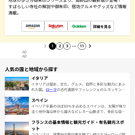
地球の歩き方御朱印シリーズより、高野山の最新版が登場！
すばらしい寺社の解説や御朱印、宿坊グルメやグッズなど情報
満載。
詳細を見る
…
1
2
3
11
AD
AD
人気の国と地域から探す
イタリア
イタリアは歴史、文化、グルメ、自然と多彩な魅力にあふ
れた国。
ローマ
の古代遺跡やフィレンツェのルネッサンス
美術、ヴェネツィアの運河など、歴史あるスポットはもち
スペイン
ろん、トスカーナの美しい田園風景やアマルフィ海岸の絶
景など、自然景観も見逃せない。観光の合間には、本場の
イベリア半島のほぼ80％を占めるスペインは、太陽が降り
ピザやパスタなど、絶品のイタリア料理を堪能することも
注ぐ地中海沿岸から雄大なピレネー山脈まで、多彩な自然
できる。朝目覚めてから夜眠るまで、すべての瞬間を楽し
と文化が詰まったヨーロッパ屈指の旅行先だ。多様な地域
フランスの基本情報と観光ガイド・有名観光スポ
ませてくれるイタリアで、忘れられない旅をしてみよう！
文化が根付くこの国では、情熱的なフラメンコ、熱気あふ
なお、新着のイタリア情報は
コンテンツ一覧
を参照してほ
れる闘牛、そして美味しいタパスが生活の一部となってい
ット
しい。
る。首都マドリードの洗練された雰囲気や、バルセロナの
フランスは、世界中の旅行者を魅了し続けるヨーロッパ屈