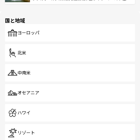
ける。 なお、新着のタイ情報は
コンテンツ一覧
を参照して
そう。 なお、新着の香港情報は
コンテンツ一覧
を参照して
と伝統を感じられるエスニックタウン、多数の緑豊かな公
ほしい。
ほしい。
園や自然保護区など、自然が調和した近代的な景観と文化
の多様性あふれるカラフルな町は、どこを歩いても新しい
国と地域
発見がある。さらに、治安のよさや充実した公共交通機関
も、旅行者にとっては魅力的なポイント。グルメも豊富
で、ホーカーズは地元の風情を楽しめる外せないスポット
ヨーロッパ
だ。訪れる人を飽きさせないシンガポールで、多様な魅力
を体感しよう。 なお、新着のシンガポール情報は
コンテン
ツ一覧
を参照してほしい。
北米
中南米
オセアニア
ハワイ
リゾート