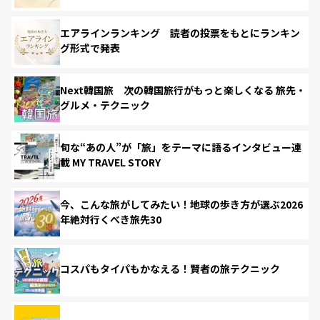
エアラインランキング 読者の投票をもとにランキン
グ形式で発表
Next韓国旅 次の韓国旅行がもっと楽しくなる 旅先・
グルメ・テクニック
旬な“あの人”が「旅」をテーマに語るインタビュー連
載 MY TRAVEL STORY
今、こんな旅がしてみたい！地球の歩き方が選ぶ2026
年絶対行くべき旅先30
コスパもタイパもかなえる！賢者の旅テクニック