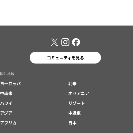
コミュニティを見る
国と地域
ヨーロッパ
北米
中南米
オセアニア
ハワイ
リゾート
アジア
中近東
アフリカ
日本