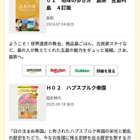
０１ 地球の歩き方 島旅 五島列
島 ４訂版
島旅
2024.07.04 発売
ようこそ！世界遺産の教会、絶品島ごはん、古民家ステイな
ど、島の人が教えてくれた五島の魅力をギュッと凝縮。さあ、
島旅へ。
詳細を見る
Ｈ０２ ハプスブルク帝国
歴史時代
2025.09.18 発売
「日の沈まぬ帝国」と称されたハプスブルク帝国の栄光と動乱
の歴史をたどり、今なお各国に残る史跡を巡る歴史を旅するガ