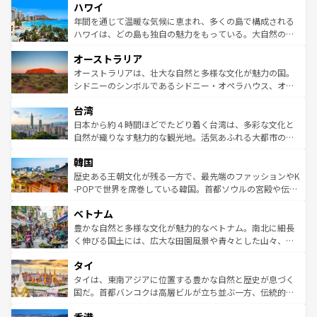
ハワイ
ば市内交通費無料で観光を楽しむこともできる。 なお、新
のような巨大都市は、観光、ショッピング、エンターテイ
着のスイス情報は
コンテンツ一覧
を参照してほしい。
ンメントが詰まった刺激的なスポットだ。一方、アメリカ
年間を通じて温暖な気候に恵まれ、多くの島で構成される
西部には大自然が広がり、グランドキャニオンやイエロー
ハワイは、どの島も独自の魅力をもっている。大自然の神
ストーン国立公園といった絶景が堪能できる。さらに、南
秘を感じたいなら、火山が生み出した壮大な景観を誇るハ
オーストラリア
部のニューオーリンズでは、音楽と美食が融合した独特の
ワイ島は見逃せない。また、定番の観光地といえばオアフ
文化が魅力。旅行者はアメリカの各地域で異なる魅力を楽
島だが、静かな自然を求めるならマウイ島やカウアイ島が
オーストラリアは、壮大な自然と多様な文化が魅力の国。
しみながら、その多様性と豊かな歴史を感じることができ
おすすめ。エメラルドグリーンに輝く海をはじめ、豊かな
シドニーのシンボルであるシドニー・オペラハウス、オー
るだろう。車でのロードトリップや列車の旅も、アメリカ
文化や歴史が息づいている。「アロハスピリット」と呼ば
ストラリア東海岸北部に広がる大サンゴ礁地帯グレートバ
ならではの贅沢な旅のスタイルだ。 なお、新着のアメリカ
台湾
れるおもてなしの心で訪れる人々を迎えてくれるハワイの
リアリーフや大陸中央部にそびえるウルル（エアーズロッ
情報は
コンテンツ一覧
を参照してほしい。
人々、おいしいローカルフードやハワイアンミュージッ
ク）、タスマニアの美しい原生林やケアンズの熱帯雨林な
日本から約４時間ほどでたどり着く台湾は、多彩な文化と
ク、伝統的なフラダンスなど、すべてがハワイの魅力を彩
ど、見どころがたくさん。また、カフェやワイン、オージ
自然が織りなす魅力的な観光地。活気あふれる大都市の台
っている。訪れるたびに新しい発見と感動が待っているハ
ービーフなどの食文化も豊かで、美味しいものであふれて
北やノスタルジックな町並みが人気な九份（ジォウフェ
ワイを、存分に味わってほしい。 なお、新着のハワイ情報
韓国
いる。アクティビティも充実しており、サーフィンやダイ
ン）、静ひつな山岳地帯である台湾東部など、都市の喧騒
は
コンテンツ一覧
を参照してほしい。
ビング、ハイキングなど、アウトドア好きにはたまらな
と山間の静けさが共存しており、訪れる人に新しい発見と
歴史ある王朝文化が残る一方で、最先端のファッションやK
い。オーストラリアの多彩な魅力を存分に味わいつくそ
驚きをもたらしてくれる。また、奥深い台湾の食文化も魅
-POPで世界を席巻している韓国。首都ソウルの宮殿や伝統
う。 なお、新着のオーストラリア情報は
コンテンツ一覧
を
力で、夜市などの屋台グルメから高級料理、ヘルシーで美
家屋が並ぶエリアでは韓国の歴史と文化に浸ることがで
参照してほしい。
ベトナム
容にもいいと評判のスイーツなど、バラエティ豊かな料理
き、地方に足を延ばせば四季折々の自然美を楽しむことが
が味わえる。 なお、新着の台湾情報は
コンテンツ一覧
を参
できる。そして、キムチや焼肉、絶品のストリートフード
豊かな自然と多様な文化が魅力的なベトナム。南北に細長
照してほしい。
まで、さまざまな韓国料理が待っている。夜には、韓国な
く伸びる国土には、広大な田園風景や青々とした山々、世
らではのナイトライフも堪能できる。あたたかいホスピタ
界遺産に登録された壮大な自然景観が点在し、都市部では
タイ
リティに包まれながら、韓国の多彩な魅力を心ゆくまで味
急速な発展と共に伝統が息づく。ハノイの古い町並みやホ
わってみてほしい。 なお、新着の韓国情報は
コンテンツ一
ーチミン市のフランス統治時代の建物も、独特の雰囲気を
タイは、東南アジアに位置する豊かな自然と歴史が息づく
覧
を参照してほしい。
醸し出している。また、バラエティの豊かさとおいしさで
国だ。首都バンコクは高層ビルが立ち並ぶ一方、伝統的な
世界中の食通を魅了してやまないベトナム料理も魅力のひ
寺院や市場がいたるところに点在し、古きよき文化と現代
とつ。フォーやバインミー、ベトナムコーヒーなどは、ぜ