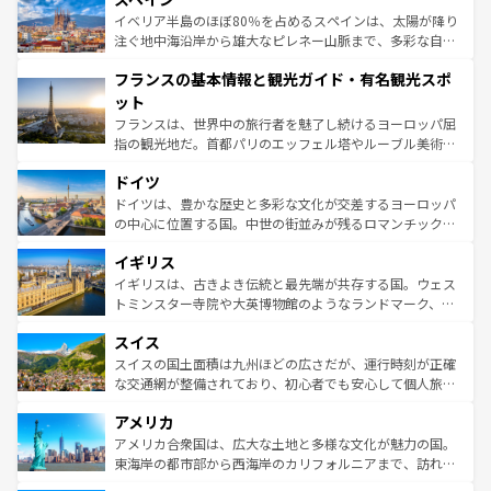
景など、自然景観も見逃せない。観光の合間には、本場の
イベリア半島のほぼ80％を占めるスペインは、太陽が降り
ピザやパスタなど、絶品のイタリア料理を堪能することも
注ぐ地中海沿岸から雄大なピレネー山脈まで、多彩な自然
できる。朝目覚めてから夜眠るまで、すべての瞬間を楽し
と文化が詰まったヨーロッパ屈指の旅行先だ。多様な地域
フランスの基本情報と観光ガイド・有名観光スポ
ませてくれるイタリアで、忘れられない旅をしてみよう！
文化が根付くこの国では、情熱的なフラメンコ、熱気あふ
なお、新着のイタリア情報は
コンテンツ一覧
を参照してほ
れる闘牛、そして美味しいタパスが生活の一部となってい
ット
しい。
る。首都マドリードの洗練された雰囲気や、バルセロナの
フランスは、世界中の旅行者を魅了し続けるヨーロッパ屈
アートに溢れた街角から、地方では古代ローマ遺跡や中世
指の観光地だ。首都パリのエッフェル塔やルーブル美術館
の城塞都市、穏やかなビーチリゾートまで多彩な表情を見
といった象徴的なスポットから、田舎町の古風な美しさま
せる。地方によって風土や気候が異なるスペインはその個
ドイツ
で、幅広い魅力が詰まっている。華麗な宮殿、歴史的な大
性で訪れる人を魅了する。 なお、新着のスペイン情報は
コ
聖堂、美しいビーチ、そして豊かな自然が、訪れる者を心
ドイツは、豊かな歴史と多彩な文化が交差するヨーロッパ
ンテンツ一覧
を参照してほしい。
から魅了する。また、フランスは美食の国としても知ら
の中心に位置する国。中世の街並みが残るロマンチック街
れ、フランス料理はユネスコ無形文化遺産にも登録されて
道から、未来を先取りするようなモダンな都市まで多様な
イギリス
いる。シャンパンの発祥地であるランス、プロヴァンスの
顔を持つこの国は、どこを歩いても飽きることがない。ベ
香り高いラベンダー畑など、多彩な楽しみ方が可能だ。さ
ルリンの文化的活気、バイエルン州のアルプスの絶景、そ
イギリスは、古きよき伝統と最先端が共存する国。ウェス
らに、パリ以外の地域にも魅力が溢れており、どの街角に
してライン川沿いのワイン畑といった風景は必見。ビール
トミンスター寺院や大英博物館のようなランドマーク、歴
も豊かな歴史と文化が息づいている。パリ以外の個性あふ
とソーセージを味わいながら地元の人と過ごす楽しい時間
史ある大学都市、美しい丘陵地帯や牧歌的な風景など、エ
れる地方に足を運ぶとそれぞれで全く異なる文化を体験で
スイス
は、お酒好きな人にはぜひ体験してほしい。 なお、新着の
リアごとに異なる魅力がある。また、優雅なアフタヌーン
きるだろう。 なお、新着のフランス情報は
コンテンツ一覧
ドイツ情報は
コンテンツ一覧
を参照してほしい。
ティー、ビール好きにはたまらない英国パブ、サッカー観
スイスの国土面積は九州ほどの広さだが、運行時刻が正確
を参照してほしい。
戦など、本場だからこそできる体験も豊富。イギリスを旅
な交通網が整備されており、初心者でも安心して個人旅行
して楽しみつくそう。 なお、新着のイギリス情報は
コンテ
を楽しめる。日本同様に時刻表どおりの旅が可能だ。中世
アメリカ
ンツ一覧
を参照してほしい。
の建物がそのまま残る町や、スイスならではのユニークな
博物館もあり、アルプス観光だけでなく町歩きも満喫する
アメリカ合衆国は、広大な土地と多様な文化が魅力の国。
ことができる。国民の所得が高いため物価も高いが、旅行
東海岸の都市部から西海岸のカリフォルニアまで、訪れる
者向けの交通パス提供のサービスもあり、うまく活用すれ
場所ごとに異なる風景と体験が待っている。ニューヨーク