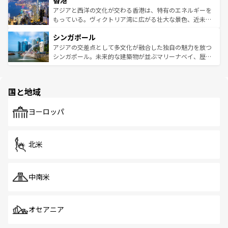
香港
の活気が交差している。北部ではチェンマイなどの山岳地
ひ現地で味わいたい。どの地域を訪れてもあたたかい人々
帯で自然と触れ合い、南部ではプーケットやクラビの美し
アジアと西洋の文化が交わる香港は、特有のエネルギーを
が旅行者を迎えてくれるので、きっと忘れられない旅にな
いビーチでリゾート気分を楽しむことができる。タイ料理
もっている。ヴィクトリア湾に広がる壮大な景色、近未来
るはずだ。 なお、新着のベトナム情報は
コンテンツ一覧
を
は世界的に有名で、屋台から高級レストランまで味覚を刺
的なアートスポット、そして歴史と現代が融合した町並
参照してほしい。
シンガポール
激する。気候は一年中温暖で、どの季節にも異なる楽しみ
み、どこを訪れても感動するはず。観光スポットが密集し
が待っている。親しみやすいタイの人々、仏教を中心とし
ており、効率よく見どころを回れるのも魅力。息をのむよ
アジアの交差点として多文化が融合した独自の魅力を放つ
た文化、そして多様な観光資源が、訪れる旅人を魅了し続
うな絶景から文化的な体験まで、香港を存分に楽しみ尽く
シンガポール。未来的な建築物が並ぶマリーナベイ、歴史
ける。 なお、新着のタイ情報は
コンテンツ一覧
を参照して
そう。 なお、新着の香港情報は
コンテンツ一覧
を参照して
と伝統を感じられるエスニックタウン、多数の緑豊かな公
ほしい。
ほしい。
園や自然保護区など、自然が調和した近代的な景観と文化
の多様性あふれるカラフルな町は、どこを歩いても新しい
国と地域
発見がある。さらに、治安のよさや充実した公共交通機関
も、旅行者にとっては魅力的なポイント。グルメも豊富
で、ホーカーズは地元の風情を楽しめる外せないスポット
ヨーロッパ
だ。訪れる人を飽きさせないシンガポールで、多様な魅力
を体感しよう。 なお、新着のシンガポール情報は
コンテン
ツ一覧
を参照してほしい。
北米
中南米
オセアニア