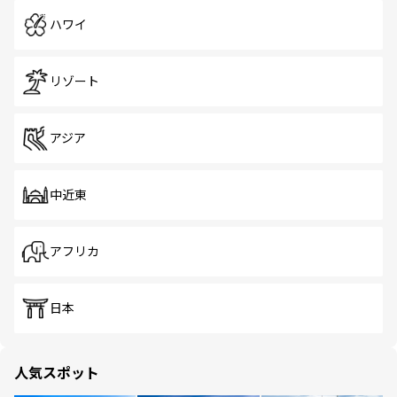
ハワイ
リゾート
アジア
中近東
アフリカ
日本
人気スポット