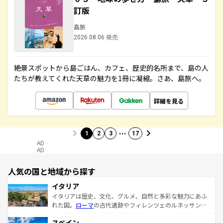
訂版
島旅
2026.08.06 発売
絶景スポットから島ごはん、カフェ、歴史的名所まで、島の人
たちが教えてくれた天草の魅力を1冊に凝縮。さあ、島旅へ。
詳細を見る
…
1
2
3
17
AD
AD
人気の国と地域から探す
イタリア
イタリアは歴史、文化、グルメ、自然と多彩な魅力にあふ
れた国。
ローマ
の古代遺跡やフィレンツェのルネッサンス
美術、ヴェネツィアの運河など、歴史あるスポットはもち
スペイン
ろん、トスカーナの美しい田園風景やアマルフィ海岸の絶