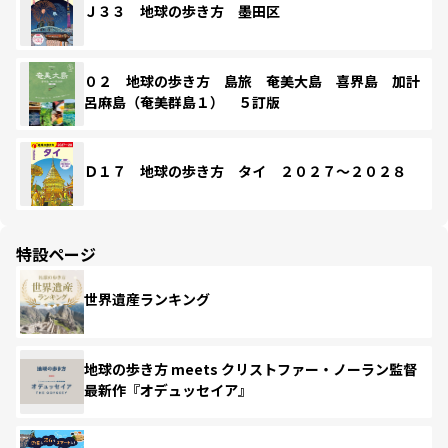
Ｊ３３ 地球の歩き方 墨田区
０２ 地球の歩き方 島旅 奄美大島 喜界島 加計
呂麻島（奄美群島１） ５訂版
Ｄ１７ 地球の歩き方 タイ ２０２７～２０２８
特設ページ
世界遺産ランキング
地球の歩き方 meets クリストファー・ノーラン監督
最新作『オデュッセイア』