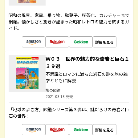
昭和の風景、家電、乗り物、駄菓子、喫茶店、カルチャーまで
網羅。懐かしさと驚きが詰まった昭和レトロの魅力を旅するガ
イド。
詳細を見る
Ｗ０３ 世界の魅力的な奇岩と巨石１
３９選
不思議とロマンに満ちた岩石の謎を旅の雑
学とともに解説
旅の図鑑
2021.03.18 発売
「地球の歩き方」図鑑シリーズ第３弾は、謎だらけの奇岩と巨
石の世界！
詳細を見る