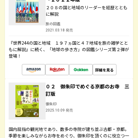
２０８の国と地域のリーダーを経歴ととも
に解説
旅の図鑑
2021.03.18 発売
『世界244の国と地域 １９７ヵ国と４７地域を旅の雑学とと
もに解説』に続く、「地球の歩き方」の図鑑シリーズ第２弾が
登場！
詳細を見る
０２ 御朱印でめぐる京都のお寺 三
訂版
御朱印
2025.10.09 発売
国内屈指の観光地であり、数多の寺院が建ち並ぶ古都・京都。
季節を楽しみながらお寺をめぐり、御朱印を頂くのに役立つ一