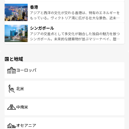
世界中の食通を魅了してやまないベトナム料理も魅力のひ
寺院や市場がいたるところに点在し、古きよき文化と現代
香港
とつ。フォーやバインミー、ベトナムコーヒーなどは、ぜ
の活気が交差している。北部ではチェンマイなどの山岳地
ひ現地で味わいたい。どの地域を訪れてもあたたかい人々
帯で自然と触れ合い、南部ではプーケットやクラビの美し
アジアと西洋の文化が交わる香港は、特有のエネルギーを
が旅行者を迎えてくれるので、きっと忘れられない旅にな
いビーチでリゾート気分を楽しむことができる。タイ料理
もっている。ヴィクトリア湾に広がる壮大な景色、近未来
るはずだ。 なお、新着のベトナム情報は
コンテンツ一覧
を
は世界的に有名で、屋台から高級レストランまで味覚を刺
的なアートスポット、そして歴史と現代が融合した町並
参照してほしい。
シンガポール
激する。気候は一年中温暖で、どの季節にも異なる楽しみ
み、どこを訪れても感動するはず。観光スポットが密集し
が待っている。親しみやすいタイの人々、仏教を中心とし
ており、効率よく見どころを回れるのも魅力。息をのむよ
アジアの交差点として多文化が融合した独自の魅力を放つ
た文化、そして多様な観光資源が、訪れる旅人を魅了し続
うな絶景から文化的な体験まで、香港を存分に楽しみ尽く
シンガポール。未来的な建築物が並ぶマリーナベイ、歴史
ける。 なお、新着のタイ情報は
コンテンツ一覧
を参照して
そう。 なお、新着の香港情報は
コンテンツ一覧
を参照して
と伝統を感じられるエスニックタウン、多数の緑豊かな公
ほしい。
ほしい。
園や自然保護区など、自然が調和した近代的な景観と文化
の多様性あふれるカラフルな町は、どこを歩いても新しい
国と地域
発見がある。さらに、治安のよさや充実した公共交通機関
も、旅行者にとっては魅力的なポイント。グルメも豊富
で、ホーカーズは地元の風情を楽しめる外せないスポット
ヨーロッパ
だ。訪れる人を飽きさせないシンガポールで、多様な魅力
を体感しよう。 なお、新着のシンガポール情報は
コンテン
ツ一覧
を参照してほしい。
北米
中南米
オセアニア