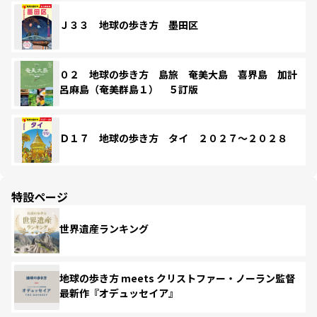
Ｊ３３ 地球の歩き方 墨田区
０２ 地球の歩き方 島旅 奄美大島 喜界島 加計
呂麻島（奄美群島１） ５訂版
Ｄ１７ 地球の歩き方 タイ ２０２７～２０２８
特設ページ
世界遺産ランキング
地球の歩き方 meets クリストファー・ノーラン監督
最新作『オデュッセイア』