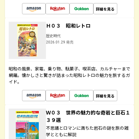
詳細を見る
Ｈ０３ 昭和レトロ
歴史時代
2026.01.29 発売
昭和の風景、家電、乗り物、駄菓子、喫茶店、カルチャーまで
網羅。懐かしさと驚きが詰まった昭和レトロの魅力を旅するガ
イド。
詳細を見る
Ｗ０３ 世界の魅力的な奇岩と巨石１
３９選
不思議とロマンに満ちた岩石の謎を旅の雑
学とともに解説