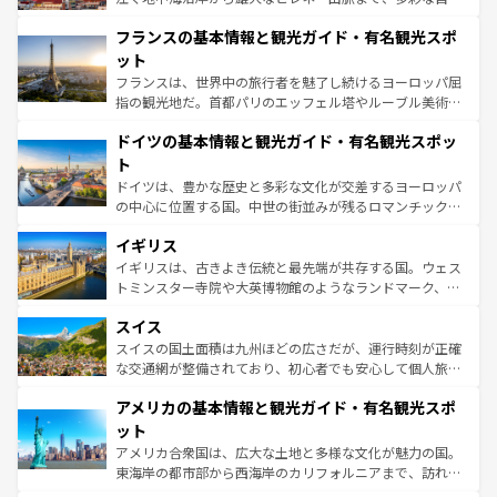
できる。朝目覚めてから夜眠るまで、すべての瞬間を楽し
と文化が詰まったヨーロッパ屈指の旅行先だ。多様な地域
フランスの基本情報と観光ガイド・有名観光スポ
ませてくれるイタリアで、忘れられない旅をしてみよう！
文化が根付くこの国では、情熱的なフラメンコ、熱気あふ
なお、新着のイタリア情報は
コンテンツ一覧
を参照してほ
れる闘牛、そして美味しいタパスが生活の一部となってい
ット
しい。
る。首都マドリードの洗練された雰囲気や、バルセロナの
フランスは、世界中の旅行者を魅了し続けるヨーロッパ屈
アートに溢れた街角から、地方では古代ローマ遺跡や中世
指の観光地だ。首都パリのエッフェル塔やルーブル美術館
の城塞都市、穏やかなビーチリゾートまで多彩な表情を見
といった象徴的なスポットから、田舎町の古風な美しさま
せる。地方によって風土や気候が異なるスペインはその個
ドイツの基本情報と観光ガイド・有名観光スポッ
で、幅広い魅力が詰まっている。華麗な宮殿、歴史的な大
性で訪れる人を魅了する。 なお、新着のスペイン情報は
コ
聖堂、美しいビーチ、そして豊かな自然が、訪れる者を心
ト
ンテンツ一覧
を参照してほしい。
から魅了する。また、フランスは美食の国としても知ら
ドイツは、豊かな歴史と多彩な文化が交差するヨーロッパ
れ、フランス料理はユネスコ無形文化遺産にも登録されて
の中心に位置する国。中世の街並みが残るロマンチック街
いる。シャンパンの発祥地であるランス、プロヴァンスの
道から、未来を先取りするようなモダンな都市まで多様な
香り高いラベンダー畑など、多彩な楽しみ方が可能だ。さ
イギリス
顔を持つこの国は、どこを歩いても飽きることがない。ベ
らに、パリ以外の地域にも魅力が溢れており、どの街角に
ルリンの文化的活気、バイエルン州のアルプスの絶景、そ
イギリスは、古きよき伝統と最先端が共存する国。ウェス
も豊かな歴史と文化が息づいている。パリ以外の個性あふ
してライン川沿いのワイン畑といった風景は必見。ビール
トミンスター寺院や大英博物館のようなランドマーク、歴
れる地方に足を運ぶとそれぞれで全く異なる文化を体験で
とソーセージを味わいながら地元の人と過ごす楽しい時間
史ある大学都市、美しい丘陵地帯や牧歌的な風景など、エ
きるだろう。 なお、新着のフランス情報は
コンテンツ一覧
スイス
は、お酒好きな人にはぜひ体験してほしい。 なお、新着の
リアごとに異なる魅力がある。また、優雅なアフタヌーン
を参照してほしい。
ドイツ情報は
コンテンツ一覧
を参照してほしい。
ティー、ビール好きにはたまらない英国パブ、サッカー観
スイスの国土面積は九州ほどの広さだが、運行時刻が正確
戦など、本場だからこそできる体験も豊富。イギリスを旅
な交通網が整備されており、初心者でも安心して個人旅行
して楽しみつくそう。 なお、新着のイギリス情報は
コンテ
を楽しめる。日本同様に時刻表どおりの旅が可能だ。中世
アメリカの基本情報と観光ガイド・有名観光スポ
ンツ一覧
を参照してほしい。
の建物がそのまま残る町や、スイスならではのユニークな
博物館もあり、アルプス観光だけでなく町歩きも満喫する
ット
ことができる。国民の所得が高いため物価も高いが、旅行
アメリカ合衆国は、広大な土地と多様な文化が魅力の国。
者向けの交通パス提供のサービスもあり、うまく活用すれ
東海岸の都市部から西海岸のカリフォルニアまで、訪れる
ば市内交通費無料で観光を楽しむこともできる。 なお、新
場所ごとに異なる風景と体験が待っている。ニューヨーク