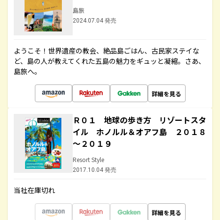
島旅
2024.07.04 発売
ようこそ！世界遺産の教会、絶品島ごはん、古民家ステイな
ど、島の人が教えてくれた五島の魅力をギュッと凝縮。さあ、
島旅へ。
詳細を見る
Ｒ０１ 地球の歩き方 リゾートスタ
イル ホノルル＆オアフ島 ２０１８
～２０１９
Resort Style
2017.10.04 発売
当社在庫切れ
詳細を見る