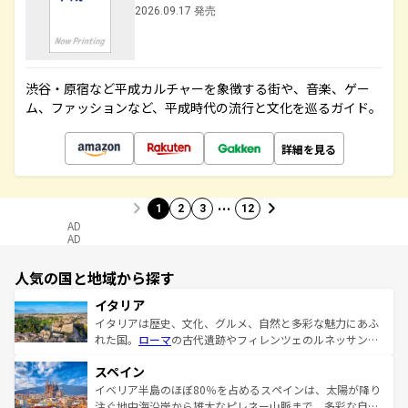
2026.09.17 発売
渋谷・原宿など平成カルチャーを象徴する街や、音楽、ゲー
ム、ファッションなど、平成時代の流行と文化を巡るガイド。
詳細を見る
…
1
2
3
12
AD
AD
人気の国と地域から探す
イタリア
イタリアは歴史、文化、グルメ、自然と多彩な魅力にあふ
れた国。
ローマ
の古代遺跡やフィレンツェのルネッサンス
美術、ヴェネツィアの運河など、歴史あるスポットはもち
スペイン
ろん、トスカーナの美しい田園風景やアマルフィ海岸の絶
景など、自然景観も見逃せない。観光の合間には、本場の
イベリア半島のほぼ80％を占めるスペインは、太陽が降り
ピザやパスタなど、絶品のイタリア料理を堪能することも
注ぐ地中海沿岸から雄大なピレネー山脈まで、多彩な自然