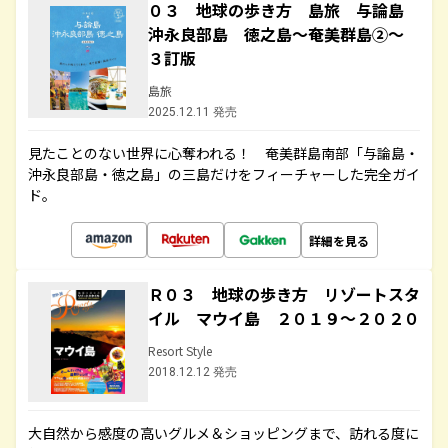
０３ 地球の歩き方 島旅 与論島
沖永良部島 徳之島～奄美群島②～
３訂版
島旅
2025.12.11 発売
見たことのない世界に心奪われる！ 奄美群島南部「与論島・
沖永良部島・徳之島」の三島だけをフィーチャーした完全ガイ
ド。
詳細を見る
Ｒ０３ 地球の歩き方 リゾートスタ
イル マウイ島 ２０１９～２０２０
Resort Style
2018.12.12 発売
大自然から感度の高いグルメ＆ショッピングまで、訪れる度に