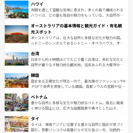
着のスイス情報は
コンテンツ一覧
を参照してほしい。
ハワイ
のような巨大都市は、観光、ショッピング、エンターテイ
ンメントが詰まった刺激的なスポットだ。一方、アメリカ
年間を通じて温暖な気候に恵まれ、多くの島で構成される
西部には大自然が広がり、グランドキャニオンやイエロー
ハワイは、どの島も独自の魅力をもっている。大自然の神
ストーン国立公園といった絶景が堪能できる。さらに、南
秘を感じたいなら、火山が生み出した壮大な景観を誇るハ
オーストラリアの基本情報と観光ガイド・有名観
部のニューオーリンズでは、音楽と美食が融合した独特の
ワイ島は見逃せない。また、定番の観光地といえばオアフ
文化が魅力。旅行者はアメリカの各地域で異なる魅力を楽
島だが、静かな自然を求めるならマウイ島やカウアイ島が
光スポット
しみながら、その多様性と豊かな歴史を感じることができ
おすすめ。エメラルドグリーンに輝く海をはじめ、豊かな
オーストラリアは、壮大な自然と多様な文化が魅力の国。
るだろう。車でのロードトリップや列車の旅も、アメリカ
文化や歴史が息づいている。「アロハスピリット」と呼ば
シドニーのシンボルであるシドニー・オペラハウス、オー
ならではの贅沢な旅のスタイルだ。 なお、新着のアメリカ
れるおもてなしの心で訪れる人々を迎えてくれるハワイの
ストラリア東海岸北部に広がる大サンゴ礁地帯グレートバ
情報は
コンテンツ一覧
を参照してほしい。
人々、おいしいローカルフードやハワイアンミュージッ
台湾
リアリーフや大陸中央部にそびえるウルル（エアーズロッ
ク、伝統的なフラダンスなど、すべてがハワイの魅力を彩
ク）、タスマニアの美しい原生林やケアンズの熱帯雨林な
日本から約４時間ほどでたどり着く台湾は、多彩な文化と
っている。訪れるたびに新しい発見と感動が待っているハ
ど、見どころがたくさん。また、カフェやワイン、オージ
自然が織りなす魅力的な観光地。活気あふれる大都市の台
ワイを、存分に味わってほしい。 なお、新着のハワイ情報
ービーフなどの食文化も豊かで、美味しいものであふれて
北やノスタルジックな町並みが人気な九份（ジォウフェ
は
コンテンツ一覧
を参照してほしい。
韓国
いる。アクティビティも充実しており、サーフィンやダイ
ン）、静ひつな山岳地帯である台湾東部など、都市の喧騒
ビング、ハイキングなど、アウトドア好きにはたまらな
と山間の静けさが共存しており、訪れる人に新しい発見と
歴史ある王朝文化が残る一方で、最先端のファッションやK
い。オーストラリアの多彩な魅力を存分に味わいつくそ
驚きをもたらしてくれる。また、奥深い台湾の食文化も魅
-POPで世界を席巻している韓国。首都ソウルの宮殿や伝統
う。 なお、新着のオーストラリア情報は
コンテンツ一覧
を
力で、夜市などの屋台グルメから高級料理、ヘルシーで美
家屋が並ぶエリアでは韓国の歴史と文化に浸ることがで
参照してほしい。
ベトナム
容にもいいと評判のスイーツなど、バラエティ豊かな料理
き、地方に足を延ばせば四季折々の自然美を楽しむことが
が味わえる。 なお、新着の台湾情報は
コンテンツ一覧
を参
できる。そして、キムチや焼肉、絶品のストリートフード
豊かな自然と多様な文化が魅力的なベトナム。南北に細長
照してほしい。
まで、さまざまな韓国料理が待っている。夜には、韓国な
く伸びる国土には、広大な田園風景や青々とした山々、世
らではのナイトライフも堪能できる。あたたかいホスピタ
界遺産に登録された壮大な自然景観が点在し、都市部では
タイ
リティに包まれながら、韓国の多彩な魅力を心ゆくまで味
急速な発展と共に伝統が息づく。ハノイの古い町並みやホ
わってみてほしい。 なお、新着の韓国情報は
コンテンツ一
ーチミン市のフランス統治時代の建物も、独特の雰囲気を
タイは、東南アジアに位置する豊かな自然と歴史が息づく
覧
を参照してほしい。
醸し出している。また、バラエティの豊かさとおいしさで
国だ。首都バンコクは高層ビルが立ち並ぶ一方、伝統的な