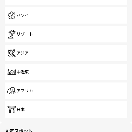
ハワイ
リゾート
アジア
中近東
アフリカ
日本
人気スポット