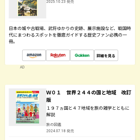
2025.10.23 発売
日本の城や古戦場、武将ゆかりの史跡、展示施設など、戦国時
代にまつわるスポットを徹底ガイドする歴史ファン必携の一
冊。
詳細を見る
AD
Ｗ０１ 世界２４４の国と地域 改訂
版
１９７ヵ国と４７地域を旅の雑学とともに
解説
旅の図鑑
2024.07.18 発売