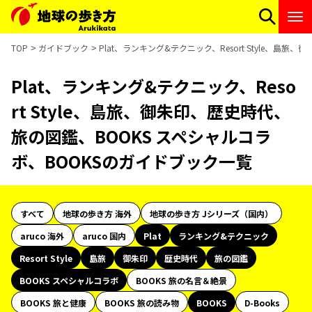
TOP
ガイドブック
Plat、ランキング&テクニック、Resort Style、
Plat、ランキング&テクニック、Reso
rt Style、島旅、御朱印、歴史時代、
旅の図鑑、BOOKS スペシャルコラ
ボ、BOOKSのガイドブック一覧
すべて
地球の歩き方 海外
地球の歩き方 Jシリーズ（国内）
aruco 海外
aruco 国内
Plat
ランキング&テクニック
Resort Style
島旅
御朱印
歴史時代
旅の図鑑
BOOKS スペシャルコラボ
BOOKS 旅の名言＆絶景
BOOKS 旅と健康
BOOKS 旅の読み物
BOOKS
D-Books