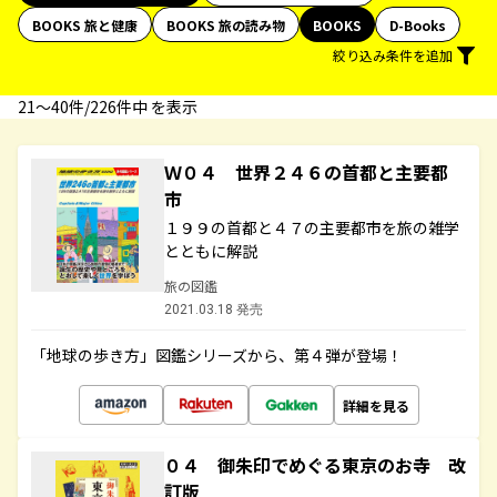
BOOKS 旅と健康
BOOKS 旅の読み物
BOOKS
D-Books
絞り込み条件を追加
21〜40件/226件中 を表示
Ｗ０４ 世界２４６の首都と主要都
市
１９９の首都と４７の主要都市を旅の雑学
とともに解説
旅の図鑑
2021.03.18 発売
「地球の歩き方」図鑑シリーズから、第４弾が登場！
詳細を見る
０４ 御朱印でめぐる東京のお寺 改
訂版