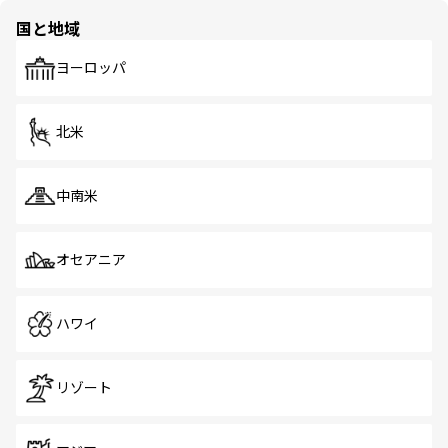
の多様性あふれるカラフルな町は、どこを歩いても新しい
国と地域
発見がある。さらに、治安のよさや充実した公共交通機関
も、旅行者にとっては魅力的なポイント。グルメも豊富
で、ホーカーズは地元の風情を楽しめる外せないスポット
ヨーロッパ
だ。訪れる人を飽きさせないシンガポールで、多様な魅力
を体感しよう。 なお、新着のシンガポール情報は
コンテン
ツ一覧
を参照してほしい。
北米
中南米
オセアニア
ハワイ
リゾート