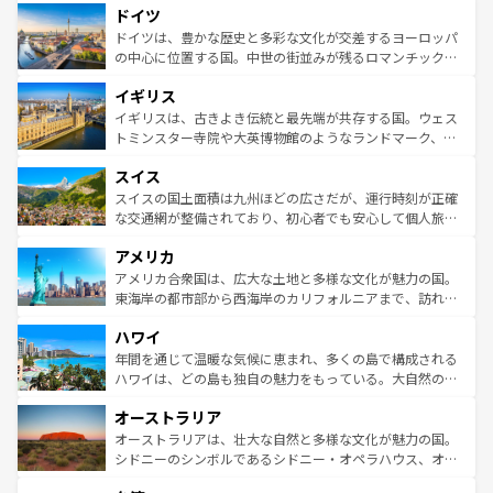
せる。地方によって風土や気候が異なるスペインはその個
ドイツ
で、幅広い魅力が詰まっている。華麗な宮殿、歴史的な大
性で訪れる人を魅了する。 なお、新着のスペイン情報は
コ
聖堂、美しいビーチ、そして豊かな自然が、訪れる者を心
ドイツは、豊かな歴史と多彩な文化が交差するヨーロッパ
ンテンツ一覧
を参照してほしい。
から魅了する。また、フランスは美食の国としても知ら
の中心に位置する国。中世の街並みが残るロマンチック街
れ、フランス料理はユネスコ無形文化遺産にも登録されて
道から、未来を先取りするようなモダンな都市まで多様な
イギリス
いる。シャンパンの発祥地であるランス、プロヴァンスの
顔を持つこの国は、どこを歩いても飽きることがない。ベ
香り高いラベンダー畑など、多彩な楽しみ方が可能だ。さ
ルリンの文化的活気、バイエルン州のアルプスの絶景、そ
イギリスは、古きよき伝統と最先端が共存する国。ウェス
らに、パリ以外の地域にも魅力が溢れており、どの街角に
してライン川沿いのワイン畑といった風景は必見。ビール
トミンスター寺院や大英博物館のようなランドマーク、歴
も豊かな歴史と文化が息づいている。パリ以外の個性あふ
とソーセージを味わいながら地元の人と過ごす楽しい時間
史ある大学都市、美しい丘陵地帯や牧歌的な風景など、エ
れる地方に足を運ぶとそれぞれで全く異なる文化を体験で
スイス
は、お酒好きな人にはぜひ体験してほしい。 なお、新着の
リアごとに異なる魅力がある。また、優雅なアフタヌーン
きるだろう。 なお、新着のフランス情報は
コンテンツ一覧
ドイツ情報は
コンテンツ一覧
を参照してほしい。
ティー、ビール好きにはたまらない英国パブ、サッカー観
スイスの国土面積は九州ほどの広さだが、運行時刻が正確
を参照してほしい。
戦など、本場だからこそできる体験も豊富。イギリスを旅
な交通網が整備されており、初心者でも安心して個人旅行
して楽しみつくそう。 なお、新着のイギリス情報は
コンテ
を楽しめる。日本同様に時刻表どおりの旅が可能だ。中世
アメリカ
ンツ一覧
を参照してほしい。
の建物がそのまま残る町や、スイスならではのユニークな
博物館もあり、アルプス観光だけでなく町歩きも満喫する
アメリカ合衆国は、広大な土地と多様な文化が魅力の国。
ことができる。国民の所得が高いため物価も高いが、旅行
東海岸の都市部から西海岸のカリフォルニアまで、訪れる
者向けの交通パス提供のサービスもあり、うまく活用すれ
場所ごとに異なる風景と体験が待っている。ニューヨーク
ハワイ
ば市内交通費無料で観光を楽しむこともできる。 なお、新
のような巨大都市は、観光、ショッピング、エンターテイ
着のスイス情報は
コンテンツ一覧
を参照してほしい。
ンメントが詰まった刺激的なスポットだ。一方、アメリカ
年間を通じて温暖な気候に恵まれ、多くの島で構成される
西部には大自然が広がり、グランドキャニオンやイエロー
ハワイは、どの島も独自の魅力をもっている。大自然の神
ストーン国立公園といった絶景が堪能できる。さらに、南
秘を感じたいなら、火山が生み出した壮大な景観を誇るハ
オーストラリア
部のニューオーリンズでは、音楽と美食が融合した独特の
ワイ島は見逃せない。また、定番の観光地といえばオアフ
文化が魅力。旅行者はアメリカの各地域で異なる魅力を楽
島だが、静かな自然を求めるならマウイ島やカウアイ島が
オーストラリアは、壮大な自然と多様な文化が魅力の国。
しみながら、その多様性と豊かな歴史を感じることができ
おすすめ。エメラルドグリーンに輝く海をはじめ、豊かな
シドニーのシンボルであるシドニー・オペラハウス、オー
るだろう。車でのロードトリップや列車の旅も、アメリカ
文化や歴史が息づいている。「アロハスピリット」と呼ば
ストラリア東海岸北部に広がる大サンゴ礁地帯グレートバ