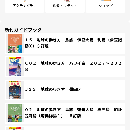
アクティビティ
鉄道・フライト
ショップ
新刊ガイドブック
１５ 地球の歩き方 島旅 伊豆大島 利島（伊豆諸
島①）３訂版
Ｃ０２ 地球の歩き方 ハワイ島 ２０２７～２０２
８
Ｊ３３ 地球の歩き方 墨田区
０２ 地球の歩き方 島旅 奄美大島 喜界島 加計
呂麻島（奄美群島１） ５訂版