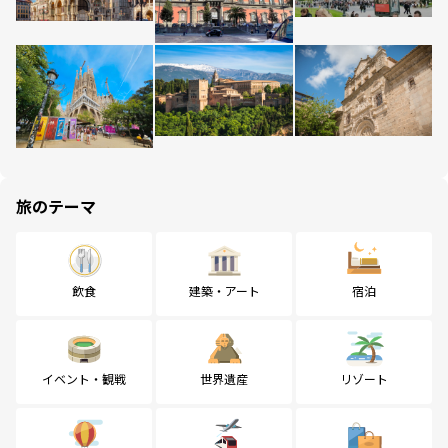
旅のテーマ
飲食
建築・アート
宿泊
イベント・観戦
世界遺産
リゾート