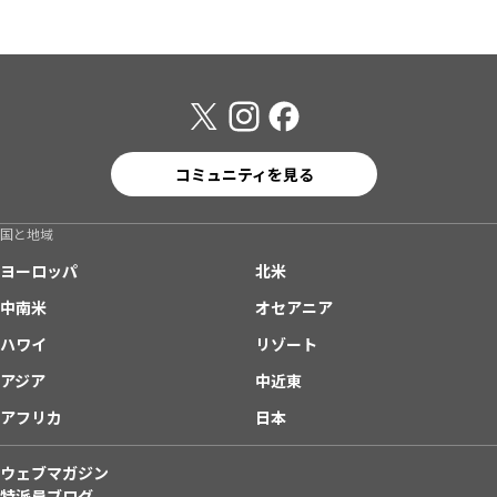
コミュニティを見る
国と地域
ヨーロッパ
北米
中南米
オセアニア
ハワイ
リゾート
アジア
中近東
アフリカ
日本
ウェブマガジン
特派員ブログ