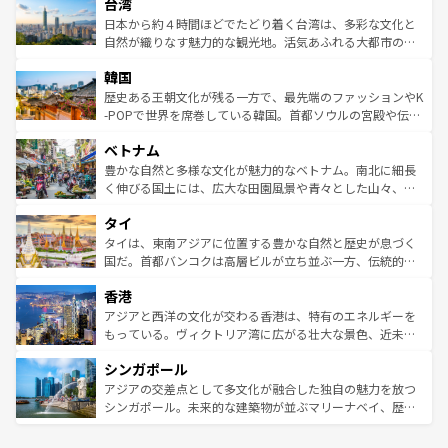
ならではの贅沢な旅のスタイルだ。 なお、新着のアメリカ
台湾
れるおもてなしの心で訪れる人々を迎えてくれるハワイの
リアリーフや大陸中央部にそびえるウルル（エアーズロッ
情報は
コンテンツ一覧
を参照してほしい。
人々、おいしいローカルフードやハワイアンミュージッ
ク）、タスマニアの美しい原生林やケアンズの熱帯雨林な
日本から約４時間ほどでたどり着く台湾は、多彩な文化と
ク、伝統的なフラダンスなど、すべてがハワイの魅力を彩
ど、見どころがたくさん。また、カフェやワイン、オージ
自然が織りなす魅力的な観光地。活気あふれる大都市の台
っている。訪れるたびに新しい発見と感動が待っているハ
ービーフなどの食文化も豊かで、美味しいものであふれて
北やノスタルジックな町並みが人気な九份（ジォウフェ
ワイを、存分に味わってほしい。 なお、新着のハワイ情報
韓国
いる。アクティビティも充実しており、サーフィンやダイ
ン）、静ひつな山岳地帯である台湾東部など、都市の喧騒
は
コンテンツ一覧
を参照してほしい。
ビング、ハイキングなど、アウトドア好きにはたまらな
と山間の静けさが共存しており、訪れる人に新しい発見と
歴史ある王朝文化が残る一方で、最先端のファッションやK
い。オーストラリアの多彩な魅力を存分に味わいつくそ
驚きをもたらしてくれる。また、奥深い台湾の食文化も魅
-POPで世界を席巻している韓国。首都ソウルの宮殿や伝統
う。 なお、新着のオーストラリア情報は
コンテンツ一覧
を
力で、夜市などの屋台グルメから高級料理、ヘルシーで美
家屋が並ぶエリアでは韓国の歴史と文化に浸ることがで
参照してほしい。
ベトナム
容にもいいと評判のスイーツなど、バラエティ豊かな料理
き、地方に足を延ばせば四季折々の自然美を楽しむことが
が味わえる。 なお、新着の台湾情報は
コンテンツ一覧
を参
できる。そして、キムチや焼肉、絶品のストリートフード
豊かな自然と多様な文化が魅力的なベトナム。南北に細長
照してほしい。
まで、さまざまな韓国料理が待っている。夜には、韓国な
く伸びる国土には、広大な田園風景や青々とした山々、世
らではのナイトライフも堪能できる。あたたかいホスピタ
界遺産に登録された壮大な自然景観が点在し、都市部では
タイ
リティに包まれながら、韓国の多彩な魅力を心ゆくまで味
急速な発展と共に伝統が息づく。ハノイの古い町並みやホ
わってみてほしい。 なお、新着の韓国情報は
コンテンツ一
ーチミン市のフランス統治時代の建物も、独特の雰囲気を
タイは、東南アジアに位置する豊かな自然と歴史が息づく
覧
を参照してほしい。
醸し出している。また、バラエティの豊かさとおいしさで
国だ。首都バンコクは高層ビルが立ち並ぶ一方、伝統的な
世界中の食通を魅了してやまないベトナム料理も魅力のひ
寺院や市場がいたるところに点在し、古きよき文化と現代
香港
とつ。フォーやバインミー、ベトナムコーヒーなどは、ぜ
の活気が交差している。北部ではチェンマイなどの山岳地
ひ現地で味わいたい。どの地域を訪れてもあたたかい人々
帯で自然と触れ合い、南部ではプーケットやクラビの美し
アジアと西洋の文化が交わる香港は、特有のエネルギーを
が旅行者を迎えてくれるので、きっと忘れられない旅にな
いビーチでリゾート気分を楽しむことができる。タイ料理
もっている。ヴィクトリア湾に広がる壮大な景色、近未来
るはずだ。 なお、新着のベトナム情報は
コンテンツ一覧
を
は世界的に有名で、屋台から高級レストランまで味覚を刺
的なアートスポット、そして歴史と現代が融合した町並
参照してほしい。
シンガポール
激する。気候は一年中温暖で、どの季節にも異なる楽しみ
み、どこを訪れても感動するはず。観光スポットが密集し
が待っている。親しみやすいタイの人々、仏教を中心とし
ており、効率よく見どころを回れるのも魅力。息をのむよ
アジアの交差点として多文化が融合した独自の魅力を放つ
た文化、そして多様な観光資源が、訪れる旅人を魅了し続
うな絶景から文化的な体験まで、香港を存分に楽しみ尽く
シンガポール。未来的な建築物が並ぶマリーナベイ、歴史
ける。 なお、新着のタイ情報は
コンテンツ一覧
を参照して
そう。 なお、新着の香港情報は
コンテンツ一覧
を参照して
と伝統を感じられるエスニックタウン、多数の緑豊かな公
ほしい。
ほしい。
園や自然保護区など、自然が調和した近代的な景観と文化