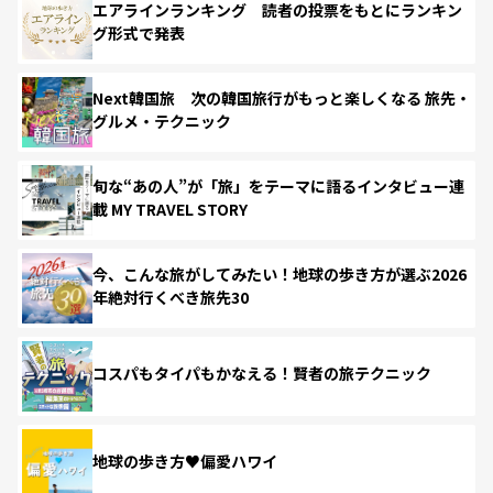
エアラインランキング 読者の投票をもとにランキン
グ形式で発表
Next韓国旅 次の韓国旅行がもっと楽しくなる 旅先・
グルメ・テクニック
旬な“あの人”が「旅」をテーマに語るインタビュー連
載 MY TRAVEL STORY
今、こんな旅がしてみたい！地球の歩き方が選ぶ2026
年絶対行くべき旅先30
コスパもタイパもかなえる！賢者の旅テクニック
地球の歩き方♥偏愛ハワイ