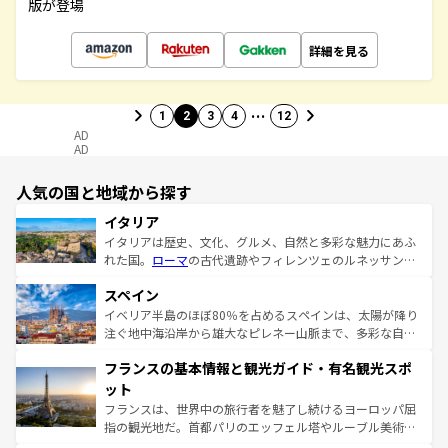
版が登場
詳細を見る
…
1
2
3
4
12
AD
AD
人気の国と地域から探す
イタリア
イタリアは歴史、文化、グルメ、自然と多彩な魅力にあふ
れた国。
ローマ
の古代遺跡やフィレンツェのルネッサンス
美術、ヴェネツィアの運河など、歴史あるスポットはもち
スペイン
ろん、トスカーナの美しい田園風景やアマルフィ海岸の絶
景など、自然景観も見逃せない。観光の合間には、本場の
イベリア半島のほぼ80％を占めるスペインは、太陽が降り
ピザやパスタなど、絶品のイタリア料理を堪能することも
注ぐ地中海沿岸から雄大なピレネー山脈まで、多彩な自然
できる。朝目覚めてから夜眠るまで、すべての瞬間を楽し
と文化が詰まったヨーロッパ屈指の旅行先だ。多様な地域
フランスの基本情報と観光ガイド・有名観光スポ
ませてくれるイタリアで、忘れられない旅をしてみよう！
文化が根付くこの国では、情熱的なフラメンコ、熱気あふ
なお、新着のイタリア情報は
コンテンツ一覧
を参照してほ
れる闘牛、そして美味しいタパスが生活の一部となってい
ット
しい。
る。首都マドリードの洗練された雰囲気や、バルセロナの
フランスは、世界中の旅行者を魅了し続けるヨーロッパ屈
アートに溢れた街角から、地方では古代ローマ遺跡や中世
指の観光地だ。首都パリのエッフェル塔やルーブル美術館
の城塞都市、穏やかなビーチリゾートまで多彩な表情を見
といった象徴的なスポットから、田舎町の古風な美しさま