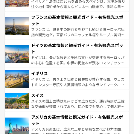
イベリア半島のほぼ80％を占めるスペインは、太陽が降り
できる。朝目覚めてから夜眠るまで、すべての瞬間を楽し
注ぐ地中海沿岸から雄大なピレネー山脈まで、多彩な自然
ませてくれるイタリアで、忘れられない旅をしてみよう！
と文化が詰まったヨーロッパ屈指の旅行先だ。多様な地域
なお、新着のイタリア情報は
コンテンツ一覧
を参照してほ
フランスの基本情報と観光ガイド・有名観光スポ
文化が根付くこの国では、情熱的なフラメンコ、熱気あふ
しい。
れる闘牛、そして美味しいタパスが生活の一部となってい
ット
る。首都マドリードの洗練された雰囲気や、バルセロナの
フランスは、世界中の旅行者を魅了し続けるヨーロッパ屈
アートに溢れた街角から、地方では古代ローマ遺跡や中世
指の観光地だ。首都パリのエッフェル塔やルーブル美術館
の城塞都市、穏やかなビーチリゾートまで多彩な表情を見
といった象徴的なスポットから、田舎町の古風な美しさま
せる。地方によって風土や気候が異なるスペインはその個
ドイツの基本情報と観光ガイド・有名観光スポッ
で、幅広い魅力が詰まっている。華麗な宮殿、歴史的な大
性で訪れる人を魅了する。 なお、新着のスペイン情報は
コ
聖堂、美しいビーチ、そして豊かな自然が、訪れる者を心
ト
ンテンツ一覧
を参照してほしい。
から魅了する。また、フランスは美食の国としても知ら
ドイツは、豊かな歴史と多彩な文化が交差するヨーロッパ
れ、フランス料理はユネスコ無形文化遺産にも登録されて
の中心に位置する国。中世の街並みが残るロマンチック街
いる。シャンパンの発祥地であるランス、プロヴァンスの
道から、未来を先取りするようなモダンな都市まで多様な
香り高いラベンダー畑など、多彩な楽しみ方が可能だ。さ
イギリス
顔を持つこの国は、どこを歩いても飽きることがない。ベ
らに、パリ以外の地域にも魅力が溢れており、どの街角に
ルリンの文化的活気、バイエルン州のアルプスの絶景、そ
イギリスは、古きよき伝統と最先端が共存する国。ウェス
も豊かな歴史と文化が息づいている。パリ以外の個性あふ
してライン川沿いのワイン畑といった風景は必見。ビール
トミンスター寺院や大英博物館のようなランドマーク、歴
れる地方に足を運ぶとそれぞれで全く異なる文化を体験で
とソーセージを味わいながら地元の人と過ごす楽しい時間
史ある大学都市、美しい丘陵地帯や牧歌的な風景など、エ
きるだろう。 なお、新着のフランス情報は
コンテンツ一覧
スイス
は、お酒好きな人にはぜひ体験してほしい。 なお、新着の
リアごとに異なる魅力がある。また、優雅なアフタヌーン
を参照してほしい。
ドイツ情報は
コンテンツ一覧
を参照してほしい。
ティー、ビール好きにはたまらない英国パブ、サッカー観
スイスの国土面積は九州ほどの広さだが、運行時刻が正確
戦など、本場だからこそできる体験も豊富。イギリスを旅
な交通網が整備されており、初心者でも安心して個人旅行
して楽しみつくそう。 なお、新着のイギリス情報は
コンテ
を楽しめる。日本同様に時刻表どおりの旅が可能だ。中世
アメリカの基本情報と観光ガイド・有名観光スポ
ンツ一覧
を参照してほしい。
の建物がそのまま残る町や、スイスならではのユニークな
博物館もあり、アルプス観光だけでなく町歩きも満喫する
ット
ことができる。国民の所得が高いため物価も高いが、旅行
アメリカ合衆国は、広大な土地と多様な文化が魅力の国。
者向けの交通パス提供のサービスもあり、うまく活用すれ