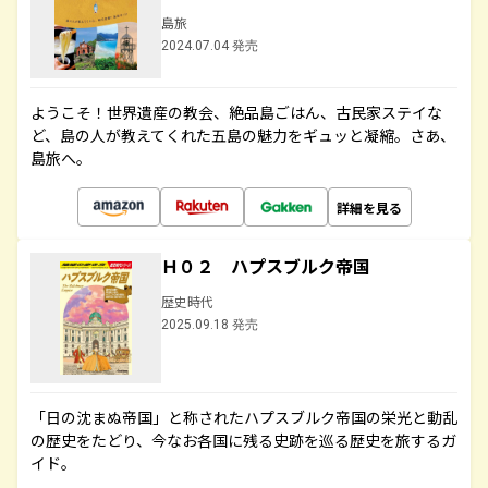
島旅
2024.07.04 発売
ようこそ！世界遺産の教会、絶品島ごはん、古民家ステイな
ど、島の人が教えてくれた五島の魅力をギュッと凝縮。さあ、
島旅へ。
詳細を見る
Ｈ０２ ハプスブルク帝国
歴史時代
2025.09.18 発売
「日の沈まぬ帝国」と称されたハプスブルク帝国の栄光と動乱
の歴史をたどり、今なお各国に残る史跡を巡る歴史を旅するガ
イド。