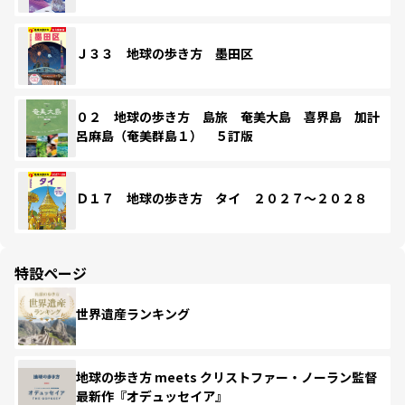
Ｊ３３ 地球の歩き方 墨田区
０２ 地球の歩き方 島旅 奄美大島 喜界島 加計
呂麻島（奄美群島１） ５訂版
Ｄ１７ 地球の歩き方 タイ ２０２７～２０２８
特設ページ
世界遺産ランキング
地球の歩き方 meets クリストファー・ノーラン監督
最新作『オデュッセイア』