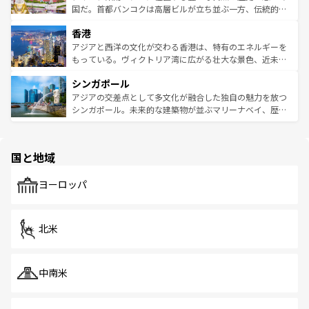
覧
を参照してほしい。
醸し出している。また、バラエティの豊かさとおいしさで
国だ。首都バンコクは高層ビルが立ち並ぶ一方、伝統的な
世界中の食通を魅了してやまないベトナム料理も魅力のひ
寺院や市場がいたるところに点在し、古きよき文化と現代
香港
とつ。フォーやバインミー、ベトナムコーヒーなどは、ぜ
の活気が交差している。北部ではチェンマイなどの山岳地
ひ現地で味わいたい。どの地域を訪れてもあたたかい人々
帯で自然と触れ合い、南部ではプーケットやクラビの美し
アジアと西洋の文化が交わる香港は、特有のエネルギーを
が旅行者を迎えてくれるので、きっと忘れられない旅にな
いビーチでリゾート気分を楽しむことができる。タイ料理
もっている。ヴィクトリア湾に広がる壮大な景色、近未来
るはずだ。 なお、新着のベトナム情報は
コンテンツ一覧
を
は世界的に有名で、屋台から高級レストランまで味覚を刺
的なアートスポット、そして歴史と現代が融合した町並
参照してほしい。
シンガポール
激する。気候は一年中温暖で、どの季節にも異なる楽しみ
み、どこを訪れても感動するはず。観光スポットが密集し
が待っている。親しみやすいタイの人々、仏教を中心とし
ており、効率よく見どころを回れるのも魅力。息をのむよ
アジアの交差点として多文化が融合した独自の魅力を放つ
た文化、そして多様な観光資源が、訪れる旅人を魅了し続
うな絶景から文化的な体験まで、香港を存分に楽しみ尽く
シンガポール。未来的な建築物が並ぶマリーナベイ、歴史
ける。 なお、新着のタイ情報は
コンテンツ一覧
を参照して
そう。 なお、新着の香港情報は
コンテンツ一覧
を参照して
と伝統を感じられるエスニックタウン、多数の緑豊かな公
ほしい。
ほしい。
園や自然保護区など、自然が調和した近代的な景観と文化
の多様性あふれるカラフルな町は、どこを歩いても新しい
国と地域
発見がある。さらに、治安のよさや充実した公共交通機関
も、旅行者にとっては魅力的なポイント。グルメも豊富
で、ホーカーズは地元の風情を楽しめる外せないスポット
ヨーロッパ
だ。訪れる人を飽きさせないシンガポールで、多様な魅力
を体感しよう。 なお、新着のシンガポール情報は
コンテン
ツ一覧
を参照してほしい。
北米
中南米