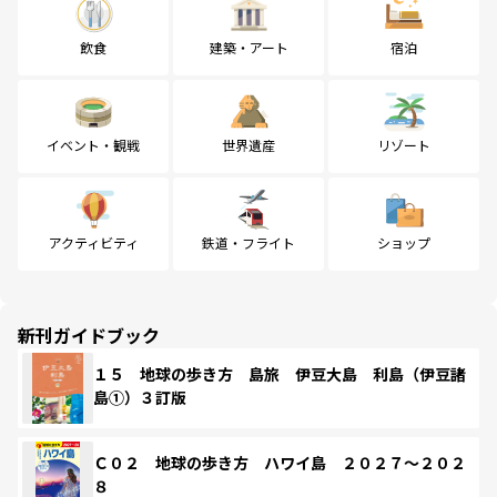
飲食
建築・アート
宿泊
イベント・観戦
世界遺産
リゾート
アクティビティ
鉄道・フライト
ショップ
新刊ガイドブック
１５ 地球の歩き方 島旅 伊豆大島 利島（伊豆諸
島①）３訂版
Ｃ０２ 地球の歩き方 ハワイ島 ２０２７～２０２
８