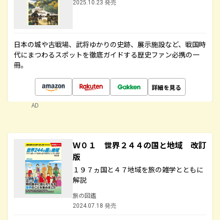
2025.10.23 発売
日本の城や古戦場、武将ゆかりの史跡、展示施設など、戦国時
代にまつわるスポットを徹底ガイドする歴史ファン必携の一
冊。
詳細を見る
AD
Ｗ０１ 世界２４４の国と地域 改訂
版
１９７ヵ国と４７地域を旅の雑学とともに
解説
旅の図鑑
2024.07.18 発売