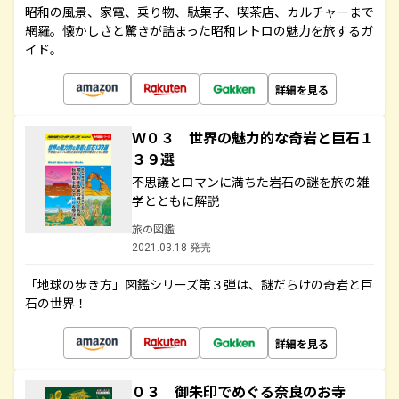
昭和の風景、家電、乗り物、駄菓子、喫茶店、カルチャーまで
網羅。懐かしさと驚きが詰まった昭和レトロの魅力を旅するガ
イド。
詳細を見る
Ｗ０３ 世界の魅力的な奇岩と巨石１
３９選
不思議とロマンに満ちた岩石の謎を旅の雑
学とともに解説
旅の図鑑
2021.03.18 発売
「地球の歩き方」図鑑シリーズ第３弾は、謎だらけの奇岩と巨
石の世界！
詳細を見る
０３ 御朱印でめぐる奈良のお寺