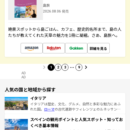
島旅
2026.08.06 発売
絶景スポットから島ごはん、カフェ、歴史的名所まで、島の人
たちが教えてくれた天草の魅力を1冊に凝縮。さあ、島旅へ。
詳細を見る
…
1
2
3
9
AD
AD
人気の国と地域から探す
イタリア
イタリアは歴史、文化、グルメ、自然と多彩な魅力にあふ
れた国。
ローマ
の古代遺跡やフィレンツェのルネッサンス
美術、ヴェネツィアの運河など、歴史あるスポットはもち
スペインの観光ポイントと人気スポット・知ってお
ろん、トスカーナの美しい田園風景やアマルフィ海岸の絶
景など、自然景観も見逃せない。観光の合間には、本場の
くべき基本情報
ピザやパスタなど、絶品のイタリア料理を堪能することも