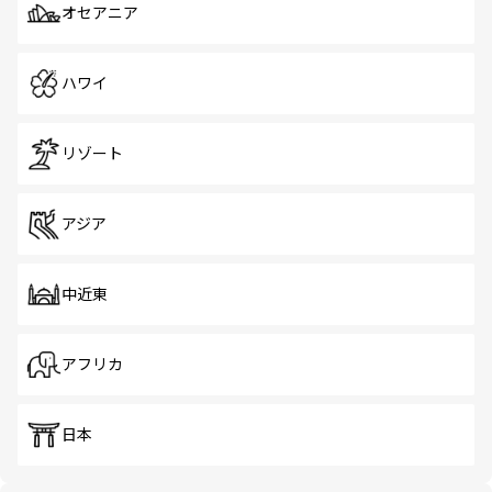
オセアニア
ハワイ
リゾート
アジア
中近東
アフリカ
日本