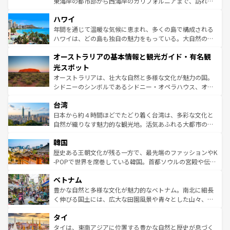
東海岸の都市部から西海岸のカリフォルニアまで、訪れる
ば市内交通費無料で観光を楽しむこともできる。 なお、新
場所ごとに異なる風景と体験が待っている。ニューヨーク
着のスイス情報は
コンテンツ一覧
を参照してほしい。
ハワイ
のような巨大都市は、観光、ショッピング、エンターテイ
ンメントが詰まった刺激的なスポットだ。一方、アメリカ
年間を通じて温暖な気候に恵まれ、多くの島で構成される
西部には大自然が広がり、グランドキャニオンやイエロー
ハワイは、どの島も独自の魅力をもっている。大自然の神
ストーン国立公園といった絶景が堪能できる。さらに、南
秘を感じたいなら、火山が生み出した壮大な景観を誇るハ
オーストラリアの基本情報と観光ガイド・有名観
部のニューオーリンズでは、音楽と美食が融合した独特の
ワイ島は見逃せない。また、定番の観光地といえばオアフ
文化が魅力。旅行者はアメリカの各地域で異なる魅力を楽
島だが、静かな自然を求めるならマウイ島やカウアイ島が
光スポット
しみながら、その多様性と豊かな歴史を感じることができ
おすすめ。エメラルドグリーンに輝く海をはじめ、豊かな
オーストラリアは、壮大な自然と多様な文化が魅力の国。
るだろう。車でのロードトリップや列車の旅も、アメリカ
文化や歴史が息づいている。「アロハスピリット」と呼ば
シドニーのシンボルであるシドニー・オペラハウス、オー
ならではの贅沢な旅のスタイルだ。 なお、新着のアメリカ
れるおもてなしの心で訪れる人々を迎えてくれるハワイの
ストラリア東海岸北部に広がる大サンゴ礁地帯グレートバ
情報は
コンテンツ一覧
を参照してほしい。
人々、おいしいローカルフードやハワイアンミュージッ
台湾
リアリーフや大陸中央部にそびえるウルル（エアーズロッ
ク、伝統的なフラダンスなど、すべてがハワイの魅力を彩
ク）、タスマニアの美しい原生林やケアンズの熱帯雨林な
日本から約４時間ほどでたどり着く台湾は、多彩な文化と
っている。訪れるたびに新しい発見と感動が待っているハ
ど、見どころがたくさん。また、カフェやワイン、オージ
自然が織りなす魅力的な観光地。活気あふれる大都市の台
ワイを、存分に味わってほしい。 なお、新着のハワイ情報
ービーフなどの食文化も豊かで、美味しいものであふれて
北やノスタルジックな町並みが人気な九份（ジォウフェ
は
コンテンツ一覧
を参照してほしい。
韓国
いる。アクティビティも充実しており、サーフィンやダイ
ン）、静ひつな山岳地帯である台湾東部など、都市の喧騒
ビング、ハイキングなど、アウトドア好きにはたまらな
と山間の静けさが共存しており、訪れる人に新しい発見と
歴史ある王朝文化が残る一方で、最先端のファッションやK
い。オーストラリアの多彩な魅力を存分に味わいつくそ
驚きをもたらしてくれる。また、奥深い台湾の食文化も魅
-POPで世界を席巻している韓国。首都ソウルの宮殿や伝統
う。 なお、新着のオーストラリア情報は
コンテンツ一覧
を
力で、夜市などの屋台グルメから高級料理、ヘルシーで美
家屋が並ぶエリアでは韓国の歴史と文化に浸ることがで
参照してほしい。
ベトナム
容にもいいと評判のスイーツなど、バラエティ豊かな料理
き、地方に足を延ばせば四季折々の自然美を楽しむことが
が味わえる。 なお、新着の台湾情報は
コンテンツ一覧
を参
できる。そして、キムチや焼肉、絶品のストリートフード
豊かな自然と多様な文化が魅力的なベトナム。南北に細長
照してほしい。
まで、さまざまな韓国料理が待っている。夜には、韓国な
く伸びる国土には、広大な田園風景や青々とした山々、世
らではのナイトライフも堪能できる。あたたかいホスピタ
界遺産に登録された壮大な自然景観が点在し、都市部では
タイ
リティに包まれながら、韓国の多彩な魅力を心ゆくまで味
急速な発展と共に伝統が息づく。ハノイの古い町並みやホ
わってみてほしい。 なお、新着の韓国情報は
コンテンツ一
ーチミン市のフランス統治時代の建物も、独特の雰囲気を
タイは、東南アジアに位置する豊かな自然と歴史が息づく