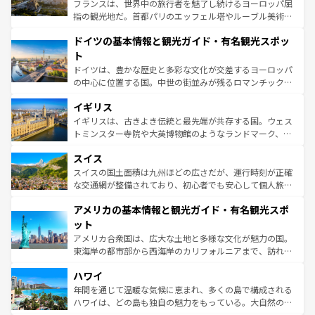
る。首都マドリードの洗練された雰囲気や、バルセロナの
フランスは、世界中の旅行者を魅了し続けるヨーロッパ屈
アートに溢れた街角から、地方では古代ローマ遺跡や中世
指の観光地だ。首都パリのエッフェル塔やルーブル美術館
の城塞都市、穏やかなビーチリゾートまで多彩な表情を見
といった象徴的なスポットから、田舎町の古風な美しさま
せる。地方によって風土や気候が異なるスペインはその個
ドイツの基本情報と観光ガイド・有名観光スポッ
で、幅広い魅力が詰まっている。華麗な宮殿、歴史的な大
性で訪れる人を魅了する。 なお、新着のスペイン情報は
コ
聖堂、美しいビーチ、そして豊かな自然が、訪れる者を心
ト
ンテンツ一覧
を参照してほしい。
から魅了する。また、フランスは美食の国としても知ら
ドイツは、豊かな歴史と多彩な文化が交差するヨーロッパ
れ、フランス料理はユネスコ無形文化遺産にも登録されて
の中心に位置する国。中世の街並みが残るロマンチック街
いる。シャンパンの発祥地であるランス、プロヴァンスの
道から、未来を先取りするようなモダンな都市まで多様な
香り高いラベンダー畑など、多彩な楽しみ方が可能だ。さ
イギリス
顔を持つこの国は、どこを歩いても飽きることがない。ベ
らに、パリ以外の地域にも魅力が溢れており、どの街角に
ルリンの文化的活気、バイエルン州のアルプスの絶景、そ
イギリスは、古きよき伝統と最先端が共存する国。ウェス
も豊かな歴史と文化が息づいている。パリ以外の個性あふ
してライン川沿いのワイン畑といった風景は必見。ビール
トミンスター寺院や大英博物館のようなランドマーク、歴
れる地方に足を運ぶとそれぞれで全く異なる文化を体験で
とソーセージを味わいながら地元の人と過ごす楽しい時間
史ある大学都市、美しい丘陵地帯や牧歌的な風景など、エ
きるだろう。 なお、新着のフランス情報は
コンテンツ一覧
スイス
は、お酒好きな人にはぜひ体験してほしい。 なお、新着の
リアごとに異なる魅力がある。また、優雅なアフタヌーン
を参照してほしい。
ドイツ情報は
コンテンツ一覧
を参照してほしい。
ティー、ビール好きにはたまらない英国パブ、サッカー観
スイスの国土面積は九州ほどの広さだが、運行時刻が正確
戦など、本場だからこそできる体験も豊富。イギリスを旅
な交通網が整備されており、初心者でも安心して個人旅行
して楽しみつくそう。 なお、新着のイギリス情報は
コンテ
を楽しめる。日本同様に時刻表どおりの旅が可能だ。中世
アメリカの基本情報と観光ガイド・有名観光スポ
ンツ一覧
を参照してほしい。
の建物がそのまま残る町や、スイスならではのユニークな
博物館もあり、アルプス観光だけでなく町歩きも満喫する
ット
ことができる。国民の所得が高いため物価も高いが、旅行
アメリカ合衆国は、広大な土地と多様な文化が魅力の国。
者向けの交通パス提供のサービスもあり、うまく活用すれ
東海岸の都市部から西海岸のカリフォルニアまで、訪れる
ば市内交通費無料で観光を楽しむこともできる。 なお、新
場所ごとに異なる風景と体験が待っている。ニューヨーク
着のスイス情報は
コンテンツ一覧
を参照してほしい。
ハワイ
のような巨大都市は、観光、ショッピング、エンターテイ
ンメントが詰まった刺激的なスポットだ。一方、アメリカ
年間を通じて温暖な気候に恵まれ、多くの島で構成される
西部には大自然が広がり、グランドキャニオンやイエロー
ハワイは、どの島も独自の魅力をもっている。大自然の神
ストーン国立公園といった絶景が堪能できる。さらに、南
秘を感じたいなら、火山が生み出した壮大な景観を誇るハ