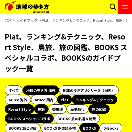
TOP
ガイドブック
Plat、ランキング&テクニック、Resort Style、島
Plat、ランキング&テクニック、Reso
rt Style、島旅、旅の図鑑、BOOKS ス
ペシャルコラボ、BOOKSのガイドブ
ック一覧
すべて
地球の歩き方 海外
地球の歩き方 Jシリーズ（国内）
aruco 海外
aruco 国内
Plat
ランキング&テクニック
Resort Style
島旅
御朱印
歴史時代
旅の図鑑
BOOKS スペシャルコラボ
BOOKS 旅の名言＆絶景
BOOKS 旅と健康
BOOKS 旅の読み物
BOOKS
D-Books