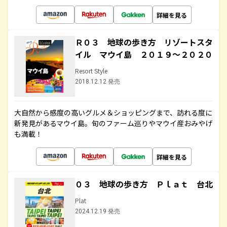
詳細を見る
Ｒ０３ 地球の歩き方 リゾートスタ
イル マウイ島 ２０１９～２０２０
Resort Style
2018.12.12 発売
大自然から感度の高いグルメ＆ショッピングまで、訪れる度に
新発見があるマウイ島。旬のファーム巡りやマウイ産おみやげ
も満載！
詳細を見る
０３ 地球の歩き方 Ｐｌａｔ 台北
Plat
2024.12.19 発売