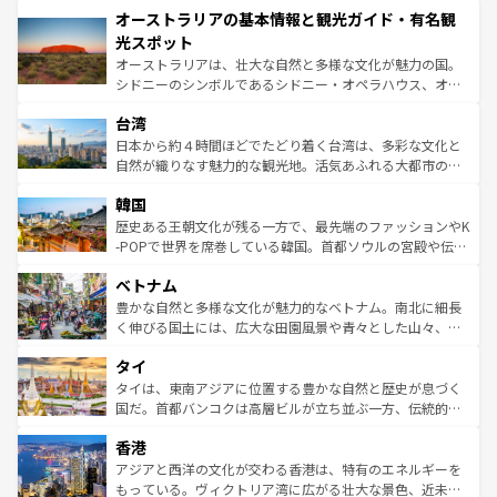
オーストラリアの基本情報と観光ガイド・有名観
部のニューオーリンズでは、音楽と美食が融合した独特の
ワイ島は見逃せない。また、定番の観光地といえばオアフ
文化が魅力。旅行者はアメリカの各地域で異なる魅力を楽
島だが、静かな自然を求めるならマウイ島やカウアイ島が
光スポット
しみながら、その多様性と豊かな歴史を感じることができ
おすすめ。エメラルドグリーンに輝く海をはじめ、豊かな
オーストラリアは、壮大な自然と多様な文化が魅力の国。
るだろう。車でのロードトリップや列車の旅も、アメリカ
文化や歴史が息づいている。「アロハスピリット」と呼ば
シドニーのシンボルであるシドニー・オペラハウス、オー
ならではの贅沢な旅のスタイルだ。 なお、新着のアメリカ
れるおもてなしの心で訪れる人々を迎えてくれるハワイの
ストラリア東海岸北部に広がる大サンゴ礁地帯グレートバ
情報は
コンテンツ一覧
を参照してほしい。
人々、おいしいローカルフードやハワイアンミュージッ
台湾
リアリーフや大陸中央部にそびえるウルル（エアーズロッ
ク、伝統的なフラダンスなど、すべてがハワイの魅力を彩
ク）、タスマニアの美しい原生林やケアンズの熱帯雨林な
日本から約４時間ほどでたどり着く台湾は、多彩な文化と
っている。訪れるたびに新しい発見と感動が待っているハ
ど、見どころがたくさん。また、カフェやワイン、オージ
自然が織りなす魅力的な観光地。活気あふれる大都市の台
ワイを、存分に味わってほしい。 なお、新着のハワイ情報
ービーフなどの食文化も豊かで、美味しいものであふれて
北やノスタルジックな町並みが人気な九份（ジォウフェ
は
コンテンツ一覧
を参照してほしい。
韓国
いる。アクティビティも充実しており、サーフィンやダイ
ン）、静ひつな山岳地帯である台湾東部など、都市の喧騒
ビング、ハイキングなど、アウトドア好きにはたまらな
と山間の静けさが共存しており、訪れる人に新しい発見と
歴史ある王朝文化が残る一方で、最先端のファッションやK
い。オーストラリアの多彩な魅力を存分に味わいつくそ
驚きをもたらしてくれる。また、奥深い台湾の食文化も魅
-POPで世界を席巻している韓国。首都ソウルの宮殿や伝統
う。 なお、新着のオーストラリア情報は
コンテンツ一覧
を
力で、夜市などの屋台グルメから高級料理、ヘルシーで美
家屋が並ぶエリアでは韓国の歴史と文化に浸ることがで
参照してほしい。
ベトナム
容にもいいと評判のスイーツなど、バラエティ豊かな料理
き、地方に足を延ばせば四季折々の自然美を楽しむことが
が味わえる。 なお、新着の台湾情報は
コンテンツ一覧
を参
できる。そして、キムチや焼肉、絶品のストリートフード
豊かな自然と多様な文化が魅力的なベトナム。南北に細長
照してほしい。
まで、さまざまな韓国料理が待っている。夜には、韓国な
く伸びる国土には、広大な田園風景や青々とした山々、世
らではのナイトライフも堪能できる。あたたかいホスピタ
界遺産に登録された壮大な自然景観が点在し、都市部では
タイ
リティに包まれながら、韓国の多彩な魅力を心ゆくまで味
急速な発展と共に伝統が息づく。ハノイの古い町並みやホ
わってみてほしい。 なお、新着の韓国情報は
コンテンツ一
ーチミン市のフランス統治時代の建物も、独特の雰囲気を
タイは、東南アジアに位置する豊かな自然と歴史が息づく
覧
を参照してほしい。
醸し出している。また、バラエティの豊かさとおいしさで
国だ。首都バンコクは高層ビルが立ち並ぶ一方、伝統的な
世界中の食通を魅了してやまないベトナム料理も魅力のひ
寺院や市場がいたるところに点在し、古きよき文化と現代
香港
とつ。フォーやバインミー、ベトナムコーヒーなどは、ぜ
の活気が交差している。北部ではチェンマイなどの山岳地
ひ現地で味わいたい。どの地域を訪れてもあたたかい人々
帯で自然と触れ合い、南部ではプーケットやクラビの美し
アジアと西洋の文化が交わる香港は、特有のエネルギーを
が旅行者を迎えてくれるので、きっと忘れられない旅にな
いビーチでリゾート気分を楽しむことができる。タイ料理
もっている。ヴィクトリア湾に広がる壮大な景色、近未来