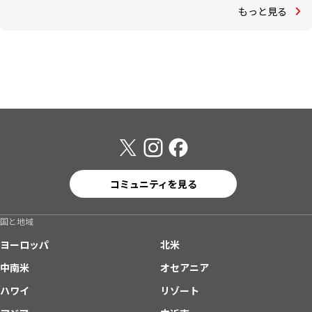
もっと見る
コミュニティを見る
国と地域
ヨーロッパ
北米
中南米
オセアニア
ハワイ
リゾート