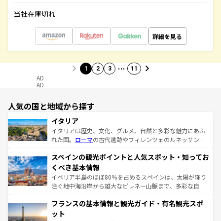
当社在庫切れ
詳細を見る
…
1
2
3
11
AD
AD
人気の国と地域から探す
イタリア
イタリアは歴史、文化、グルメ、自然と多彩な魅力にあふ
れた国。
ローマ
の古代遺跡やフィレンツェのルネッサンス
美術、ヴェネツィアの運河など、歴史あるスポットはもち
スペインの観光ポイントと人気スポット・知ってお
ろん、トスカーナの美しい田園風景やアマルフィ海岸の絶
景など、自然景観も見逃せない。観光の合間には、本場の
くべき基本情報
ピザやパスタなど、絶品のイタリア料理を堪能することも
イベリア半島のほぼ80％を占めるスペインは、太陽が降り
できる。朝目覚めてから夜眠るまで、すべての瞬間を楽し
注ぐ地中海沿岸から雄大なピレネー山脈まで、多彩な自然
ませてくれるイタリアで、忘れられない旅をしてみよう！
と文化が詰まったヨーロッパ屈指の旅行先だ。多様な地域
なお、新着のイタリア情報は
コンテンツ一覧
を参照してほ
フランスの基本情報と観光ガイド・有名観光スポ
文化が根付くこの国では、情熱的なフラメンコ、熱気あふ
しい。
れる闘牛、そして美味しいタパスが生活の一部となってい
ット