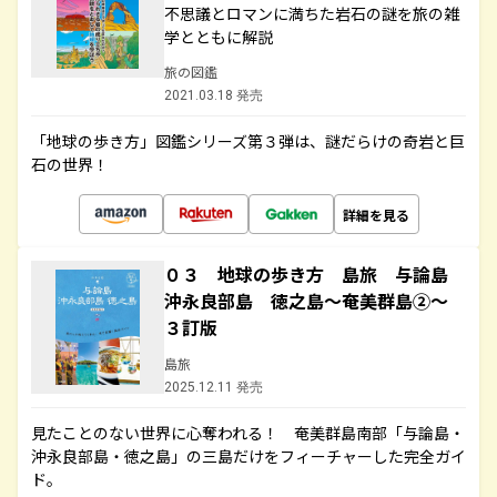
不思議とロマンに満ちた岩石の謎を旅の雑
学とともに解説
旅の図鑑
2021.03.18 発売
「地球の歩き方」図鑑シリーズ第３弾は、謎だらけの奇岩と巨
石の世界！
詳細を見る
０３ 地球の歩き方 島旅 与論島
沖永良部島 徳之島～奄美群島②～
３訂版
島旅
2025.12.11 発売
見たことのない世界に心奪われる！ 奄美群島南部「与論島・
沖永良部島・徳之島」の三島だけをフィーチャーした完全ガイ
ド。