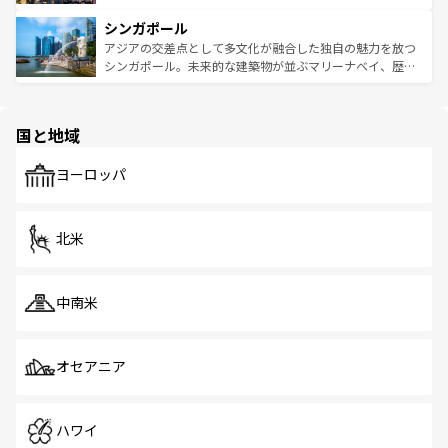
るはずだ。 なお、新着のベトナム情報は
コンテンツ一覧
を
は世界的に有名で、屋台から高級レストランまで味覚を刺
的なアートスポット、そして歴史と現代が融合した町並
参照してほしい。
シンガポール
激する。気候は一年中温暖で、どの季節にも異なる楽しみ
み、どこを訪れても感動するはず。観光スポットが密集し
が待っている。親しみやすいタイの人々、仏教を中心とし
ており、効率よく見どころを回れるのも魅力。息をのむよ
アジアの交差点として多文化が融合した独自の魅力を放つ
た文化、そして多様な観光資源が、訪れる旅人を魅了し続
うな絶景から文化的な体験まで、香港を存分に楽しみ尽く
シンガポール。未来的な建築物が並ぶマリーナベイ、歴史
ける。 なお、新着のタイ情報は
コンテンツ一覧
を参照して
そう。 なお、新着の香港情報は
コンテンツ一覧
を参照して
と伝統を感じられるエスニックタウン、多数の緑豊かな公
ほしい。
ほしい。
園や自然保護区など、自然が調和した近代的な景観と文化
の多様性あふれるカラフルな町は、どこを歩いても新しい
国と地域
発見がある。さらに、治安のよさや充実した公共交通機関
も、旅行者にとっては魅力的なポイント。グルメも豊富
で、ホーカーズは地元の風情を楽しめる外せないスポット
ヨーロッパ
だ。訪れる人を飽きさせないシンガポールで、多様な魅力
を体感しよう。 なお、新着のシンガポール情報は
コンテン
ツ一覧
を参照してほしい。
北米
中南米
オセアニア
ハワイ