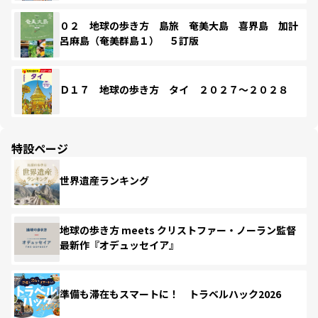
０２ 地球の歩き方 島旅 奄美大島 喜界島 加計
呂麻島（奄美群島１） ５訂版
Ｄ１７ 地球の歩き方 タイ ２０２７～２０２８
特設ページ
世界遺産ランキング
地球の歩き方 meets クリストファー・ノーラン監督
最新作『オデュッセイア』
準備も滞在もスマートに！ トラベルハック2026