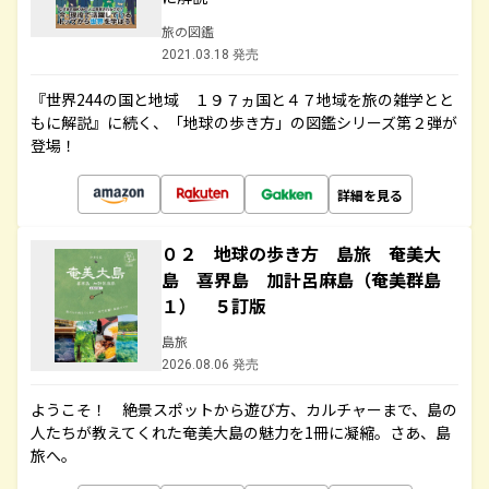
旅の図鑑
2021.03.18 発売
『世界244の国と地域 １９７ヵ国と４７地域を旅の雑学とと
もに解説』に続く、「地球の歩き方」の図鑑シリーズ第２弾が
登場！
詳細を見る
０２ 地球の歩き方 島旅 奄美大
島 喜界島 加計呂麻島（奄美群島
１） ５訂版
島旅
2026.08.06 発売
ようこそ！ 絶景スポットから遊び方、カルチャーまで、島の
人たちが教えてくれた奄美大島の魅力を1冊に凝縮。さあ、島
旅へ。