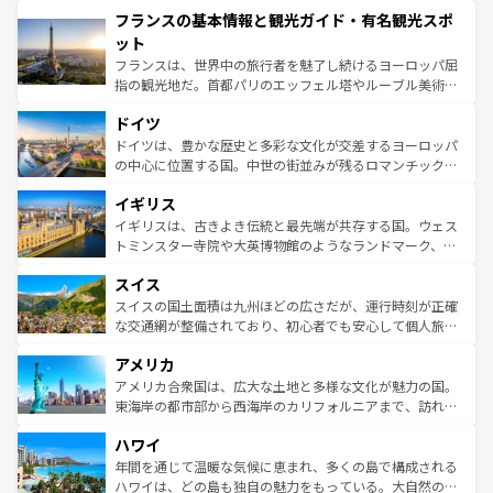
と文化が詰まったヨーロッパ屈指の旅行先だ。多様な地域
フランスの基本情報と観光ガイド・有名観光スポ
ませてくれるイタリアで、忘れられない旅をしてみよう！
文化が根付くこの国では、情熱的なフラメンコ、熱気あふ
なお、新着のイタリア情報は
コンテンツ一覧
を参照してほ
れる闘牛、そして美味しいタパスが生活の一部となってい
ット
しい。
る。首都マドリードの洗練された雰囲気や、バルセロナの
フランスは、世界中の旅行者を魅了し続けるヨーロッパ屈
アートに溢れた街角から、地方では古代ローマ遺跡や中世
指の観光地だ。首都パリのエッフェル塔やルーブル美術館
の城塞都市、穏やかなビーチリゾートまで多彩な表情を見
といった象徴的なスポットから、田舎町の古風な美しさま
せる。地方によって風土や気候が異なるスペインはその個
ドイツ
で、幅広い魅力が詰まっている。華麗な宮殿、歴史的な大
性で訪れる人を魅了する。 なお、新着のスペイン情報は
コ
聖堂、美しいビーチ、そして豊かな自然が、訪れる者を心
ドイツは、豊かな歴史と多彩な文化が交差するヨーロッパ
ンテンツ一覧
を参照してほしい。
から魅了する。また、フランスは美食の国としても知ら
の中心に位置する国。中世の街並みが残るロマンチック街
れ、フランス料理はユネスコ無形文化遺産にも登録されて
道から、未来を先取りするようなモダンな都市まで多様な
イギリス
いる。シャンパンの発祥地であるランス、プロヴァンスの
顔を持つこの国は、どこを歩いても飽きることがない。ベ
香り高いラベンダー畑など、多彩な楽しみ方が可能だ。さ
ルリンの文化的活気、バイエルン州のアルプスの絶景、そ
イギリスは、古きよき伝統と最先端が共存する国。ウェス
らに、パリ以外の地域にも魅力が溢れており、どの街角に
してライン川沿いのワイン畑といった風景は必見。ビール
トミンスター寺院や大英博物館のようなランドマーク、歴
も豊かな歴史と文化が息づいている。パリ以外の個性あふ
とソーセージを味わいながら地元の人と過ごす楽しい時間
史ある大学都市、美しい丘陵地帯や牧歌的な風景など、エ
れる地方に足を運ぶとそれぞれで全く異なる文化を体験で
スイス
は、お酒好きな人にはぜひ体験してほしい。 なお、新着の
リアごとに異なる魅力がある。また、優雅なアフタヌーン
きるだろう。 なお、新着のフランス情報は
コンテンツ一覧
ドイツ情報は
コンテンツ一覧
を参照してほしい。
ティー、ビール好きにはたまらない英国パブ、サッカー観
スイスの国土面積は九州ほどの広さだが、運行時刻が正確
を参照してほしい。
戦など、本場だからこそできる体験も豊富。イギリスを旅
な交通網が整備されており、初心者でも安心して個人旅行
して楽しみつくそう。 なお、新着のイギリス情報は
コンテ
を楽しめる。日本同様に時刻表どおりの旅が可能だ。中世
アメリカ
ンツ一覧
を参照してほしい。
の建物がそのまま残る町や、スイスならではのユニークな
博物館もあり、アルプス観光だけでなく町歩きも満喫する
アメリカ合衆国は、広大な土地と多様な文化が魅力の国。
ことができる。国民の所得が高いため物価も高いが、旅行
東海岸の都市部から西海岸のカリフォルニアまで、訪れる
者向けの交通パス提供のサービスもあり、うまく活用すれ
場所ごとに異なる風景と体験が待っている。ニューヨーク
ハワイ
ば市内交通費無料で観光を楽しむこともできる。 なお、新
のような巨大都市は、観光、ショッピング、エンターテイ
着のスイス情報は
コンテンツ一覧
を参照してほしい。
ンメントが詰まった刺激的なスポットだ。一方、アメリカ
年間を通じて温暖な気候に恵まれ、多くの島で構成される
西部には大自然が広がり、グランドキャニオンやイエロー
ハワイは、どの島も独自の魅力をもっている。大自然の神