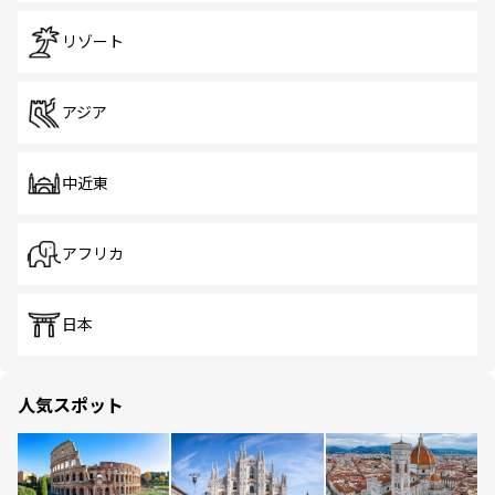
リゾート
アジア
中近東
アフリカ
日本
人気スポット