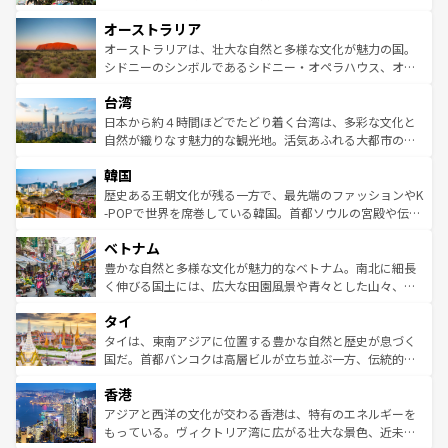
ストーン国立公園といった絶景が堪能できる。さらに、南
秘を感じたいなら、火山が生み出した壮大な景観を誇るハ
オーストラリア
部のニューオーリンズでは、音楽と美食が融合した独特の
ワイ島は見逃せない。また、定番の観光地といえばオアフ
文化が魅力。旅行者はアメリカの各地域で異なる魅力を楽
島だが、静かな自然を求めるならマウイ島やカウアイ島が
オーストラリアは、壮大な自然と多様な文化が魅力の国。
しみながら、その多様性と豊かな歴史を感じることができ
おすすめ。エメラルドグリーンに輝く海をはじめ、豊かな
シドニーのシンボルであるシドニー・オペラハウス、オー
るだろう。車でのロードトリップや列車の旅も、アメリカ
文化や歴史が息づいている。「アロハスピリット」と呼ば
ストラリア東海岸北部に広がる大サンゴ礁地帯グレートバ
ならではの贅沢な旅のスタイルだ。 なお、新着のアメリカ
台湾
れるおもてなしの心で訪れる人々を迎えてくれるハワイの
リアリーフや大陸中央部にそびえるウルル（エアーズロッ
情報は
コンテンツ一覧
を参照してほしい。
人々、おいしいローカルフードやハワイアンミュージッ
ク）、タスマニアの美しい原生林やケアンズの熱帯雨林な
日本から約４時間ほどでたどり着く台湾は、多彩な文化と
ク、伝統的なフラダンスなど、すべてがハワイの魅力を彩
ど、見どころがたくさん。また、カフェやワイン、オージ
自然が織りなす魅力的な観光地。活気あふれる大都市の台
っている。訪れるたびに新しい発見と感動が待っているハ
ービーフなどの食文化も豊かで、美味しいものであふれて
北やノスタルジックな町並みが人気な九份（ジォウフェ
ワイを、存分に味わってほしい。 なお、新着のハワイ情報
韓国
いる。アクティビティも充実しており、サーフィンやダイ
ン）、静ひつな山岳地帯である台湾東部など、都市の喧騒
は
コンテンツ一覧
を参照してほしい。
ビング、ハイキングなど、アウトドア好きにはたまらな
と山間の静けさが共存しており、訪れる人に新しい発見と
歴史ある王朝文化が残る一方で、最先端のファッションやK
い。オーストラリアの多彩な魅力を存分に味わいつくそ
驚きをもたらしてくれる。また、奥深い台湾の食文化も魅
-POPで世界を席巻している韓国。首都ソウルの宮殿や伝統
う。 なお、新着のオーストラリア情報は
コンテンツ一覧
を
力で、夜市などの屋台グルメから高級料理、ヘルシーで美
家屋が並ぶエリアでは韓国の歴史と文化に浸ることがで
参照してほしい。
ベトナム
容にもいいと評判のスイーツなど、バラエティ豊かな料理
き、地方に足を延ばせば四季折々の自然美を楽しむことが
が味わえる。 なお、新着の台湾情報は
コンテンツ一覧
を参
できる。そして、キムチや焼肉、絶品のストリートフード
豊かな自然と多様な文化が魅力的なベトナム。南北に細長
照してほしい。
まで、さまざまな韓国料理が待っている。夜には、韓国な
く伸びる国土には、広大な田園風景や青々とした山々、世
らではのナイトライフも堪能できる。あたたかいホスピタ
界遺産に登録された壮大な自然景観が点在し、都市部では
タイ
リティに包まれながら、韓国の多彩な魅力を心ゆくまで味
急速な発展と共に伝統が息づく。ハノイの古い町並みやホ
わってみてほしい。 なお、新着の韓国情報は
コンテンツ一
ーチミン市のフランス統治時代の建物も、独特の雰囲気を
タイは、東南アジアに位置する豊かな自然と歴史が息づく
覧
を参照してほしい。
醸し出している。また、バラエティの豊かさとおいしさで
国だ。首都バンコクは高層ビルが立ち並ぶ一方、伝統的な
世界中の食通を魅了してやまないベトナム料理も魅力のひ
寺院や市場がいたるところに点在し、古きよき文化と現代
香港
とつ。フォーやバインミー、ベトナムコーヒーなどは、ぜ
の活気が交差している。北部ではチェンマイなどの山岳地
ひ現地で味わいたい。どの地域を訪れてもあたたかい人々
帯で自然と触れ合い、南部ではプーケットやクラビの美し
アジアと西洋の文化が交わる香港は、特有のエネルギーを
が旅行者を迎えてくれるので、きっと忘れられない旅にな
いビーチでリゾート気分を楽しむことができる。タイ料理
もっている。ヴィクトリア湾に広がる壮大な景色、近未来
るはずだ。 なお、新着のベトナム情報は
コンテンツ一覧
を