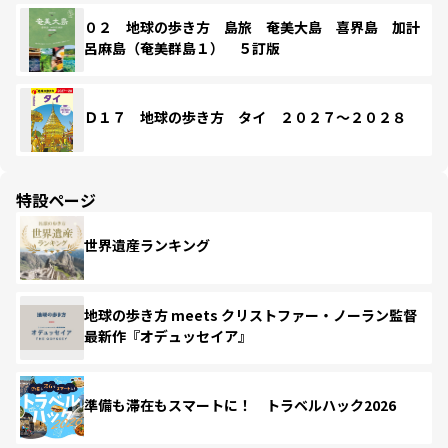
０２ 地球の歩き方 島旅 奄美大島 喜界島 加計
呂麻島（奄美群島１） ５訂版
Ｄ１７ 地球の歩き方 タイ ２０２７～２０２８
特設ページ
世界遺産ランキング
地球の歩き方 meets クリストファー・ノーラン監督
最新作『オデュッセイア』
準備も滞在もスマートに！ トラベルハック2026