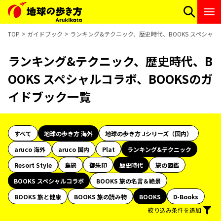
TOP
ガイドブック
ランキング&テクニック、歴史時代、BOOKS スペシャル
ランキング&テクニック、歴史時代、B
OOKS スペシャルコラボ、BOOKSのガ
イドブック一覧
すべて
地球の歩き方 海外
地球の歩き方 Jシリーズ（国内）
aruco 海外
aruco 国内
Plat
ランキング&テクニック
Resort Style
島旅
御朱印
歴史時代
旅の図鑑
BOOKS スペシャルコラボ
BOOKS 旅の名言＆絶景
BOOKS 旅と健康
BOOKS 旅の読み物
BOOKS
D-Books
絞り込み条件を追加