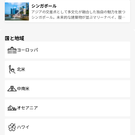
は世界的に有名で、屋台から高級レストランまで味覚を刺
的なアートスポット、そして歴史と現代が融合した町並
参照してほしい。
シンガポール
激する。気候は一年中温暖で、どの季節にも異なる楽しみ
み、どこを訪れても感動するはず。観光スポットが密集し
が待っている。親しみやすいタイの人々、仏教を中心とし
ており、効率よく見どころを回れるのも魅力。息をのむよ
アジアの交差点として多文化が融合した独自の魅力を放つ
た文化、そして多様な観光資源が、訪れる旅人を魅了し続
うな絶景から文化的な体験まで、香港を存分に楽しみ尽く
シンガポール。未来的な建築物が並ぶマリーナベイ、歴史
ける。 なお、新着のタイ情報は
コンテンツ一覧
を参照して
そう。 なお、新着の香港情報は
コンテンツ一覧
を参照して
と伝統を感じられるエスニックタウン、多数の緑豊かな公
ほしい。
ほしい。
園や自然保護区など、自然が調和した近代的な景観と文化
の多様性あふれるカラフルな町は、どこを歩いても新しい
国と地域
発見がある。さらに、治安のよさや充実した公共交通機関
も、旅行者にとっては魅力的なポイント。グルメも豊富
で、ホーカーズは地元の風情を楽しめる外せないスポット
ヨーロッパ
だ。訪れる人を飽きさせないシンガポールで、多様な魅力
を体感しよう。 なお、新着のシンガポール情報は
コンテン
ツ一覧
を参照してほしい。
北米
中南米
オセアニア
ハワイ