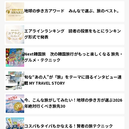
地球の歩き方アワード みんなで選ぶ、旅のベスト。
エアラインランキング 読者の投票をもとにランキン
グ形式で発表
Next韓国旅 次の韓国旅行がもっと楽しくなる 旅先・
グルメ・テクニック
旬な“あの人”が「旅」をテーマに語るインタビュー連
載 MY TRAVEL STORY
今、こんな旅がしてみたい！地球の歩き方が選ぶ2026
年絶対行くべき旅先30
コスパもタイパもかなえる！賢者の旅テクニック