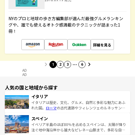
2018.09.19 発売
NYのプロと地球の歩き方編集部が選んだ最強グルメランキン
グや、誰でも使えるオトク感満載のテクニックが詰まった1
冊！
詳細を見る
…
1
2
3
6
AD
AD
人気の国と地域から探す
イタリア
イタリアは歴史、文化、グルメ、自然と多彩な魅力にあふ
れた国。
ローマ
の古代遺跡やフィレンツェのルネッサンス
美術、ヴェネツィアの運河など、歴史あるスポットはもち
スペイン
ろん、トスカーナの美しい田園風景やアマルフィ海岸の絶
景など、自然景観も見逃せない。観光の合間には、本場の
イベリア半島のほぼ80％を占めるスペインは、太陽が降り
ピザやパスタなど、絶品のイタリア料理を堪能することも
注ぐ地中海沿岸から雄大なピレネー山脈まで、多彩な自然
できる。朝目覚めてから夜眠るまで、すべての瞬間を楽し