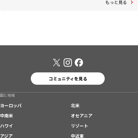
もっと見る
コミュニティを見る
国と地域
ヨーロッパ
北米
中南米
オセアニア
ハワイ
リゾート
アジア
中近東