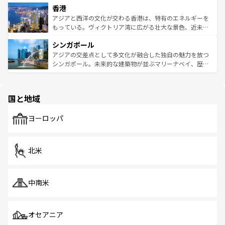
香港
とつ。フォーやバインミー、ベトナムコーヒーなどは、ぜ
の活気が交差している。北部ではチェンマイなどの山岳地
ひ現地で味わいたい。どの地域を訪れてもあたたかい人々
帯で自然と触れ合い、南部ではプーケットやクラビの美し
アジアと西洋の文化が交わる香港は、特有のエネルギーを
が旅行者を迎えてくれるので、きっと忘れられない旅にな
いビーチでリゾート気分を楽しむことができる。タイ料理
もっている。ヴィクトリア湾に広がる壮大な景色、近未来
るはずだ。 なお、新着のベトナム情報は
コンテンツ一覧
を
は世界的に有名で、屋台から高級レストランまで味覚を刺
的なアートスポット、そして歴史と現代が融合した町並
参照してほしい。
シンガポール
激する。気候は一年中温暖で、どの季節にも異なる楽しみ
み、どこを訪れても感動するはず。観光スポットが密集し
が待っている。親しみやすいタイの人々、仏教を中心とし
ており、効率よく見どころを回れるのも魅力。息をのむよ
アジアの交差点として多文化が融合した独自の魅力を放つ
た文化、そして多様な観光資源が、訪れる旅人を魅了し続
うな絶景から文化的な体験まで、香港を存分に楽しみ尽く
シンガポール。未来的な建築物が並ぶマリーナベイ、歴史
ける。 なお、新着のタイ情報は
コンテンツ一覧
を参照して
そう。 なお、新着の香港情報は
コンテンツ一覧
を参照して
と伝統を感じられるエスニックタウン、多数の緑豊かな公
ほしい。
ほしい。
園や自然保護区など、自然が調和した近代的な景観と文化
の多様性あふれるカラフルな町は、どこを歩いても新しい
国と地域
発見がある。さらに、治安のよさや充実した公共交通機関
も、旅行者にとっては魅力的なポイント。グルメも豊富
で、ホーカーズは地元の風情を楽しめる外せないスポット
ヨーロッパ
だ。訪れる人を飽きさせないシンガポールで、多様な魅力
を体感しよう。 なお、新着のシンガポール情報は
コンテン
ツ一覧
を参照してほしい。
北米
中南米
オセアニア