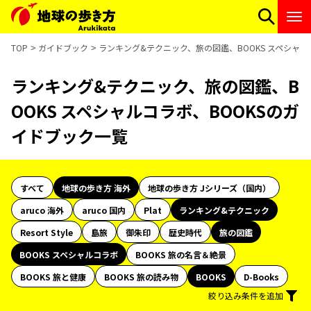
TOP
ガイドブック
ランキング&テクニック、旅の図鑑、BOOKS スペシャル
ランキング&テクニック、旅の図鑑、B
OOKS スペシャルコラボ、BOOKSのガ
イドブック一覧
すべて
地球の歩き方 海外
地球の歩き方 Jシリーズ（国内）
aruco 海外
aruco 国内
Plat
ランキング&テクニック
Resort Style
島旅
御朱印
歴史時代
旅の図鑑
BOOKS スペシャルコラボ
BOOKS 旅の名言＆絶景
BOOKS 旅と健康
BOOKS 旅の読み物
BOOKS
D-Books
絞り込み条件を追加