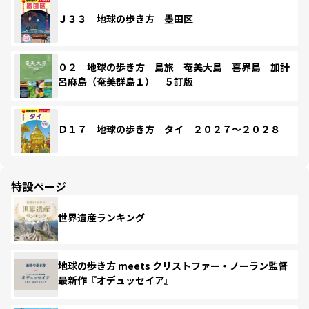
Ｊ３３ 地球の歩き方 墨田区
０２ 地球の歩き方 島旅 奄美大島 喜界島 加計
呂麻島（奄美群島１） ５訂版
Ｄ１７ 地球の歩き方 タイ ２０２７～２０２８
特設ページ
世界遺産ランキング
地球の歩き方 meets クリストファー・ノーラン監督
最新作『オデュッセイア』