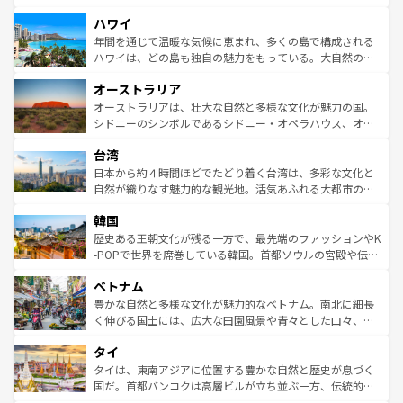
者向けの交通パス提供のサービスもあり、うまく活用すれ
場所ごとに異なる風景と体験が待っている。ニューヨーク
ハワイ
ば市内交通費無料で観光を楽しむこともできる。 なお、新
のような巨大都市は、観光、ショッピング、エンターテイ
着のスイス情報は
コンテンツ一覧
を参照してほしい。
ンメントが詰まった刺激的なスポットだ。一方、アメリカ
年間を通じて温暖な気候に恵まれ、多くの島で構成される
西部には大自然が広がり、グランドキャニオンやイエロー
ハワイは、どの島も独自の魅力をもっている。大自然の神
ストーン国立公園といった絶景が堪能できる。さらに、南
秘を感じたいなら、火山が生み出した壮大な景観を誇るハ
オーストラリア
部のニューオーリンズでは、音楽と美食が融合した独特の
ワイ島は見逃せない。また、定番の観光地といえばオアフ
文化が魅力。旅行者はアメリカの各地域で異なる魅力を楽
島だが、静かな自然を求めるならマウイ島やカウアイ島が
オーストラリアは、壮大な自然と多様な文化が魅力の国。
しみながら、その多様性と豊かな歴史を感じることができ
おすすめ。エメラルドグリーンに輝く海をはじめ、豊かな
シドニーのシンボルであるシドニー・オペラハウス、オー
るだろう。車でのロードトリップや列車の旅も、アメリカ
文化や歴史が息づいている。「アロハスピリット」と呼ば
ストラリア東海岸北部に広がる大サンゴ礁地帯グレートバ
ならではの贅沢な旅のスタイルだ。 なお、新着のアメリカ
台湾
れるおもてなしの心で訪れる人々を迎えてくれるハワイの
リアリーフや大陸中央部にそびえるウルル（エアーズロッ
情報は
コンテンツ一覧
を参照してほしい。
人々、おいしいローカルフードやハワイアンミュージッ
ク）、タスマニアの美しい原生林やケアンズの熱帯雨林な
日本から約４時間ほどでたどり着く台湾は、多彩な文化と
ク、伝統的なフラダンスなど、すべてがハワイの魅力を彩
ど、見どころがたくさん。また、カフェやワイン、オージ
自然が織りなす魅力的な観光地。活気あふれる大都市の台
っている。訪れるたびに新しい発見と感動が待っているハ
ービーフなどの食文化も豊かで、美味しいものであふれて
北やノスタルジックな町並みが人気な九份（ジォウフェ
ワイを、存分に味わってほしい。 なお、新着のハワイ情報
韓国
いる。アクティビティも充実しており、サーフィンやダイ
ン）、静ひつな山岳地帯である台湾東部など、都市の喧騒
は
コンテンツ一覧
を参照してほしい。
ビング、ハイキングなど、アウトドア好きにはたまらな
と山間の静けさが共存しており、訪れる人に新しい発見と
歴史ある王朝文化が残る一方で、最先端のファッションやK
い。オーストラリアの多彩な魅力を存分に味わいつくそ
驚きをもたらしてくれる。また、奥深い台湾の食文化も魅
-POPで世界を席巻している韓国。首都ソウルの宮殿や伝統
う。 なお、新着のオーストラリア情報は
コンテンツ一覧
を
力で、夜市などの屋台グルメから高級料理、ヘルシーで美
家屋が並ぶエリアでは韓国の歴史と文化に浸ることがで
参照してほしい。
ベトナム
容にもいいと評判のスイーツなど、バラエティ豊かな料理
き、地方に足を延ばせば四季折々の自然美を楽しむことが
が味わえる。 なお、新着の台湾情報は
コンテンツ一覧
を参
できる。そして、キムチや焼肉、絶品のストリートフード
豊かな自然と多様な文化が魅力的なベトナム。南北に細長
照してほしい。
まで、さまざまな韓国料理が待っている。夜には、韓国な
く伸びる国土には、広大な田園風景や青々とした山々、世
らではのナイトライフも堪能できる。あたたかいホスピタ
界遺産に登録された壮大な自然景観が点在し、都市部では
タイ
リティに包まれながら、韓国の多彩な魅力を心ゆくまで味
急速な発展と共に伝統が息づく。ハノイの古い町並みやホ
わってみてほしい。 なお、新着の韓国情報は
コンテンツ一
ーチミン市のフランス統治時代の建物も、独特の雰囲気を
タイは、東南アジアに位置する豊かな自然と歴史が息づく
覧
を参照してほしい。
醸し出している。また、バラエティの豊かさとおいしさで
国だ。首都バンコクは高層ビルが立ち並ぶ一方、伝統的な
世界中の食通を魅了してやまないベトナム料理も魅力のひ
寺院や市場がいたるところに点在し、古きよき文化と現代