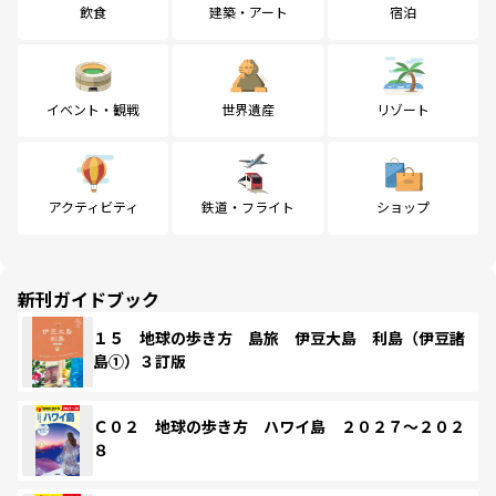
飲食
建築・アート
宿泊
イベント・観戦
世界遺産
リゾート
アクティビティ
鉄道・フライト
ショップ
新刊ガイドブック
１５ 地球の歩き方 島旅 伊豆大島 利島（伊豆諸
島①）３訂版
Ｃ０２ 地球の歩き方 ハワイ島 ２０２７～２０２
８