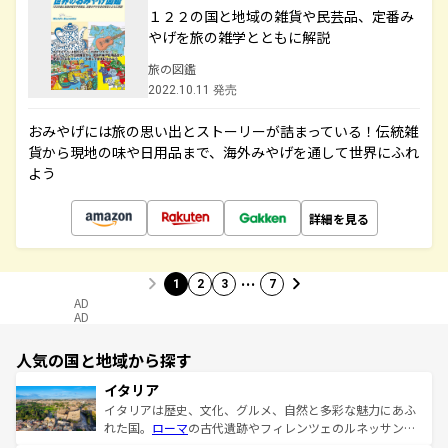
１２２の国と地域の雑貨や民芸品、定番み
やげを旅の雑学とともに解説
旅の図鑑
2022.10.11 発売
おみやげには旅の思い出とストーリーが詰まっている！伝統雑
貨から現地の味や日用品まで、海外みやげを通して世界にふれ
よう
詳細を見る
…
1
2
3
7
AD
AD
人気の国と地域から探す
イタリア
イタリアは歴史、文化、グルメ、自然と多彩な魅力にあふ
れた国。
ローマ
の古代遺跡やフィレンツェのルネッサンス
美術、ヴェネツィアの運河など、歴史あるスポットはもち