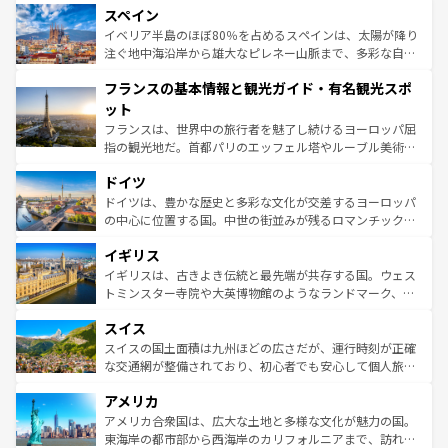
スペイン
ろん、トスカーナの美しい田園風景やアマルフィ海岸の絶
景など、自然景観も見逃せない。観光の合間には、本場の
イベリア半島のほぼ80％を占めるスペインは、太陽が降り
ピザやパスタなど、絶品のイタリア料理を堪能することも
注ぐ地中海沿岸から雄大なピレネー山脈まで、多彩な自然
できる。朝目覚めてから夜眠るまで、すべての瞬間を楽し
と文化が詰まったヨーロッパ屈指の旅行先だ。多様な地域
フランスの基本情報と観光ガイド・有名観光スポ
ませてくれるイタリアで、忘れられない旅をしてみよう！
文化が根付くこの国では、情熱的なフラメンコ、熱気あふ
なお、新着のイタリア情報は
コンテンツ一覧
を参照してほ
れる闘牛、そして美味しいタパスが生活の一部となってい
ット
しい。
る。首都マドリードの洗練された雰囲気や、バルセロナの
フランスは、世界中の旅行者を魅了し続けるヨーロッパ屈
アートに溢れた街角から、地方では古代ローマ遺跡や中世
指の観光地だ。首都パリのエッフェル塔やルーブル美術館
の城塞都市、穏やかなビーチリゾートまで多彩な表情を見
といった象徴的なスポットから、田舎町の古風な美しさま
せる。地方によって風土や気候が異なるスペインはその個
ドイツ
で、幅広い魅力が詰まっている。華麗な宮殿、歴史的な大
性で訪れる人を魅了する。 なお、新着のスペイン情報は
コ
聖堂、美しいビーチ、そして豊かな自然が、訪れる者を心
ドイツは、豊かな歴史と多彩な文化が交差するヨーロッパ
ンテンツ一覧
を参照してほしい。
から魅了する。また、フランスは美食の国としても知ら
の中心に位置する国。中世の街並みが残るロマンチック街
れ、フランス料理はユネスコ無形文化遺産にも登録されて
道から、未来を先取りするようなモダンな都市まで多様な
イギリス
いる。シャンパンの発祥地であるランス、プロヴァンスの
顔を持つこの国は、どこを歩いても飽きることがない。ベ
香り高いラベンダー畑など、多彩な楽しみ方が可能だ。さ
ルリンの文化的活気、バイエルン州のアルプスの絶景、そ
イギリスは、古きよき伝統と最先端が共存する国。ウェス
らに、パリ以外の地域にも魅力が溢れており、どの街角に
してライン川沿いのワイン畑といった風景は必見。ビール
トミンスター寺院や大英博物館のようなランドマーク、歴
も豊かな歴史と文化が息づいている。パリ以外の個性あふ
とソーセージを味わいながら地元の人と過ごす楽しい時間
史ある大学都市、美しい丘陵地帯や牧歌的な風景など、エ
れる地方に足を運ぶとそれぞれで全く異なる文化を体験で
スイス
は、お酒好きな人にはぜひ体験してほしい。 なお、新着の
リアごとに異なる魅力がある。また、優雅なアフタヌーン
きるだろう。 なお、新着のフランス情報は
コンテンツ一覧
ドイツ情報は
コンテンツ一覧
を参照してほしい。
ティー、ビール好きにはたまらない英国パブ、サッカー観
スイスの国土面積は九州ほどの広さだが、運行時刻が正確
を参照してほしい。
戦など、本場だからこそできる体験も豊富。イギリスを旅
な交通網が整備されており、初心者でも安心して個人旅行
して楽しみつくそう。 なお、新着のイギリス情報は
コンテ
を楽しめる。日本同様に時刻表どおりの旅が可能だ。中世
アメリカ
ンツ一覧
を参照してほしい。
の建物がそのまま残る町や、スイスならではのユニークな
博物館もあり、アルプス観光だけでなく町歩きも満喫する
アメリカ合衆国は、広大な土地と多様な文化が魅力の国。
ことができる。国民の所得が高いため物価も高いが、旅行
東海岸の都市部から西海岸のカリフォルニアまで、訪れる