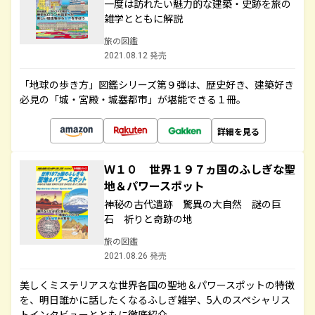
一度は訪れたい魅力的な建築・史跡を旅の
雑学とともに解説
旅の図鑑
2021.08.12 発売
「地球の歩き方」図鑑シリーズ第９弾は、歴史好き、建築好き
必見の「城・宮殿・城塞都市」が堪能できる１冊。
詳細を見る
Ｗ１０ 世界１９７ヵ国のふしぎな聖
地＆パワースポット
神秘の古代遺跡 驚異の大自然 謎の巨
石 祈りと奇跡の地
旅の図鑑
2021.08.26 発売
美しくミステリアスな世界各国の聖地＆パワースポットの特徴
を、明日誰かに話したくなるふしぎ雑学、5人のスペシャリス
トインタビューとともに徹底紹介。