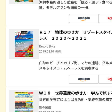
沖縄本島周辺１５離島を「観る・遊ぶ・食べ
景、モデルプランも満載の一冊。
Ｒ１７ 地球の歩き方 リゾートスタイ
レス ２０２０～２０２１
Resort Style
2019.08.07 発売
白砂のビーチとカリブ海、マヤの遺跡、グル
メル＆イスラ・ムヘーレスを満喫する
Ｗ１８ 世界遺産の歩き方 学んで旅
世界遺産検定によく出る名所・史跡を旅の雑
旅の図鑑