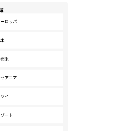
域
ヨーロッパ
北米
中南米
オセアニア
ハワイ
リゾート