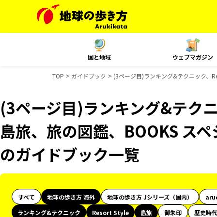
国と地域
ウェブマガジン
TOP
ガイドブック
(3ページ目)ランキング&テクニック、Re
(3ページ目)ランキング&テクニック
島旅、旅の図鑑、BOOKS スペ
のガイドブック一覧
すべて
地球の歩き方 海外
地球の歩き方 Jシリーズ（国内）
aru
ランキング&テクニック
Resort Style
島旅
御朱印
歴史時