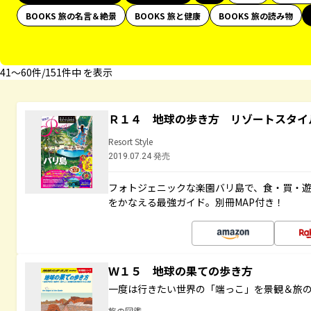
BOOKS 旅の名言＆絶景
BOOKS 旅と健康
BOOKS 旅の読み物
41〜60件/151件中 を表示
Ｒ１４ 地球の歩き方 リゾートスタイ
Resort Style
2019.07.24 発売
フォトジェニックな楽園バリ島で、食・買・遊
をかなえる最強ガイド。別冊MAP付き！
Ｗ１５ 地球の果ての歩き方
一度は行きたい世界の「端っこ」を景観＆旅
旅の図鑑