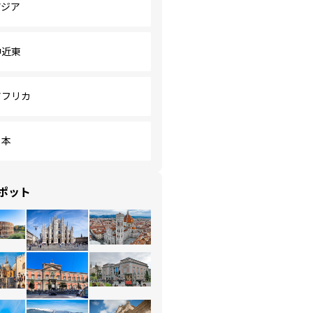
アジア
中近東
アフリカ
日本
ポット