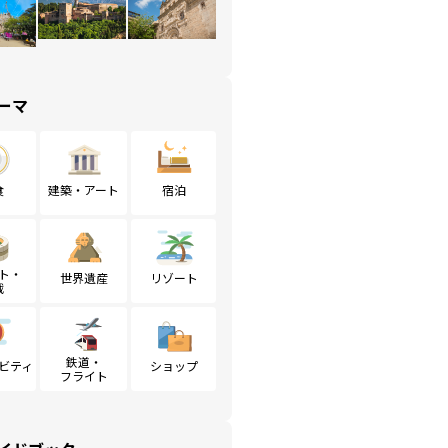
ーマ
食
建築・アート
宿泊
ト・
世界遺産
リゾート
戦
鉄道・
ビティ
ショップ
フライト