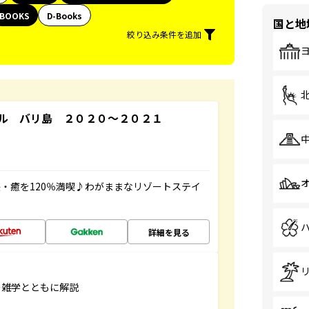
BOOKS
D-Books
国と地
絞り込み条件を追加
ル バリ島 ２０２０～２０２１
・癒を120％満喫♪わがままなリゾートステイ
詳細を見る
の雑学とともに解説