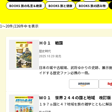
BOOKS 旅の名言＆絶景
BOOKS 旅と健康
BOOKS 旅の読み物
1〜20件/226件中 を表示
Ｈ０１ 戦国
歴史時代
2025.10.23 発売
日本の城や古戦場、武将ゆかりの史跡、展示
イドする歴史ファン必携の一冊。
Ｗ０１ 世界２４４の国と地域 改訂版
１９７ヵ国と４７地域を旅の雑学とともに解
旅の図鑑