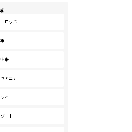
域
ヨーロッパ
北米
中南米
オセアニア
ハワイ
リゾート