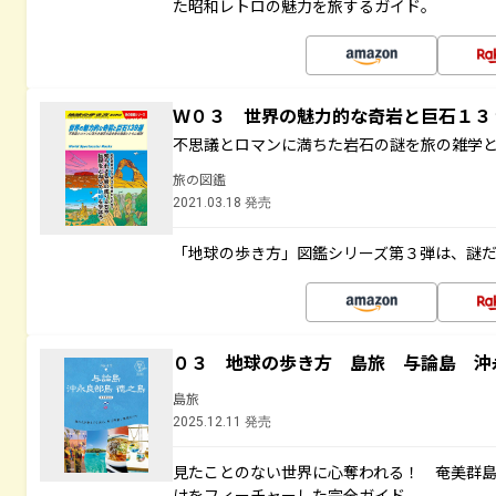
た昭和レトロの魅力を旅するガイド。
Ｗ０３ 世界の魅力的な奇岩と巨石１
不思議とロマンに満ちた岩石の謎を旅の雑学
旅の図鑑
2021.03.18 発売
「地球の歩き方」図鑑シリーズ第３弾は、謎
０３ 地球の歩き方 島旅 与論島 沖
島旅
2025.12.11 発売
見たことのない世界に心奪われる！ 奄美群
けをフィーチャーした完全ガイド。