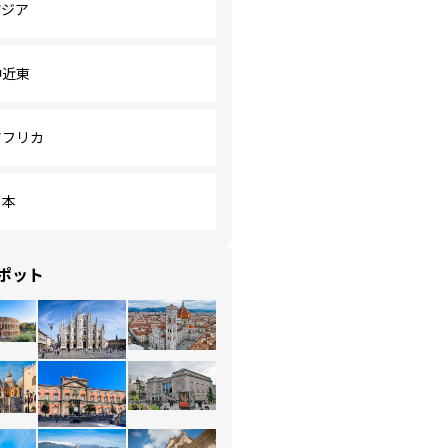
アジア
中近東
アフリカ
日本
ポット