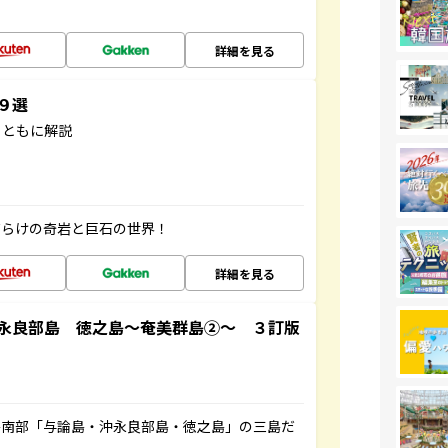
詳細を見る
３９選
とともに解説
だらけの奇岩と巨石の世界！
詳細を見る
永良部島 徳之島～奄美群島②～ ３訂版
島南部「与論島・沖永良部島・徳之島」の三島だ