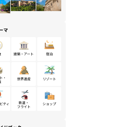
ーマ
食
建築・アート
宿泊
ト・
世界遺産
リゾート
戦
鉄道・
ビティ
ショップ
フライト