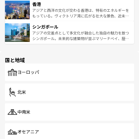
香港
とつ。フォーやバインミー、ベトナムコーヒーなどは、ぜ
の活気が交差している。北部ではチェンマイなどの山岳地
ひ現地で味わいたい。どの地域を訪れてもあたたかい人々
帯で自然と触れ合い、南部ではプーケットやクラビの美し
アジアと西洋の文化が交わる香港は、特有のエネルギーを
が旅行者を迎えてくれるので、きっと忘れられない旅にな
いビーチでリゾート気分を楽しむことができる。タイ料理
もっている。ヴィクトリア湾に広がる壮大な景色、近未来
るはずだ。 なお、新着のベトナム情報は
コンテンツ一覧
を
は世界的に有名で、屋台から高級レストランまで味覚を刺
的なアートスポット、そして歴史と現代が融合した町並
参照してほしい。
シンガポール
激する。気候は一年中温暖で、どの季節にも異なる楽しみ
み、どこを訪れても感動するはず。観光スポットが密集し
が待っている。親しみやすいタイの人々、仏教を中心とし
ており、効率よく見どころを回れるのも魅力。息をのむよ
アジアの交差点として多文化が融合した独自の魅力を放つ
た文化、そして多様な観光資源が、訪れる旅人を魅了し続
うな絶景から文化的な体験まで、香港を存分に楽しみ尽く
シンガポール。未来的な建築物が並ぶマリーナベイ、歴史
ける。 なお、新着のタイ情報は
コンテンツ一覧
を参照して
そう。 なお、新着の香港情報は
コンテンツ一覧
を参照して
と伝統を感じられるエスニックタウン、多数の緑豊かな公
ほしい。
ほしい。
園や自然保護区など、自然が調和した近代的な景観と文化
の多様性あふれるカラフルな町は、どこを歩いても新しい
国と地域
発見がある。さらに、治安のよさや充実した公共交通機関
も、旅行者にとっては魅力的なポイント。グルメも豊富
で、ホーカーズは地元の風情を楽しめる外せないスポット
ヨーロッパ
だ。訪れる人を飽きさせないシンガポールで、多様な魅力
を体感しよう。 なお、新着のシンガポール情報は
コンテン
ツ一覧
を参照してほしい。
北米
中南米
オセアニア