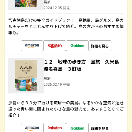
島旅
2024.12.05 発売
宮古諸島だけの完全ガイドブック！ 島絶景、島グルメ、島カ
ルチャーをとことん掘り下げて紹介。島の方からのおすすめ情
報も。
詳細を見る
１２ 地球の歩き方 島旅 久米島
渡名喜島 ３訂版
島旅
2026.02.19 発売
那覇から３０分で行ける琉球一の美島。ゆるやかな空気と透き
通った青い海に囲まれた小さな島の魅力を、あますことなくご
紹介！
詳細を見る