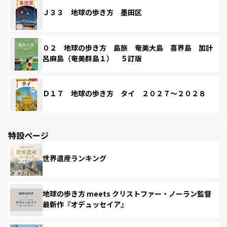
Ｊ３３ 地球の歩き方 墨田区
０２ 地球の歩き方 島旅 奄美大島 喜界島 加計
呂麻島（奄美群島１） ５訂版
Ｄ１７ 地球の歩き方 タイ ２０２７～２０２８
特設ページ
世界遺産ランキング
地球の歩き方 meets クリストファー・ノーラン監督
最新作『オデュッセイア』