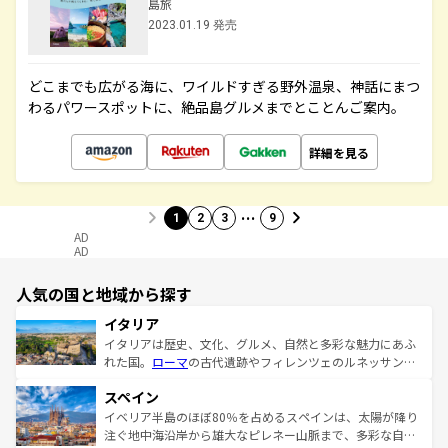
島旅
2023.01.19 発売
どこまでも広がる海に、ワイルドすぎる野外温泉、神話にまつ
わるパワースポットに、絶品島グルメまでとことんご案内。
詳細を見る
…
1
2
3
9
AD
AD
人気の国と地域から探す
イタリア
イタリアは歴史、文化、グルメ、自然と多彩な魅力にあふ
れた国。
ローマ
の古代遺跡やフィレンツェのルネッサンス
美術、ヴェネツィアの運河など、歴史あるスポットはもち
スペイン
ろん、トスカーナの美しい田園風景やアマルフィ海岸の絶
景など、自然景観も見逃せない。観光の合間には、本場の
イベリア半島のほぼ80％を占めるスペインは、太陽が降り
ピザやパスタなど、絶品のイタリア料理を堪能することも
注ぐ地中海沿岸から雄大なピレネー山脈まで、多彩な自然