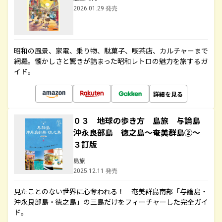
2026.01.29 発売
昭和の風景、家電、乗り物、駄菓子、喫茶店、カルチャーまで
網羅。懐かしさと驚きが詰まった昭和レトロの魅力を旅するガ
イド。
詳細を見る
０３ 地球の歩き方 島旅 与論島
沖永良部島 徳之島～奄美群島②～
３訂版
島旅
2025.12.11 発売
見たことのない世界に心奪われる！ 奄美群島南部「与論島・
沖永良部島・徳之島」の三島だけをフィーチャーした完全ガイ
ド。