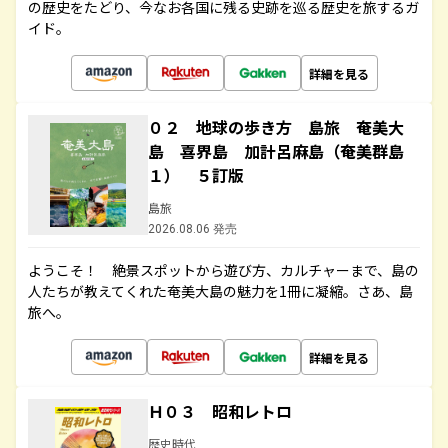
の歴史をたどり、今なお各国に残る史跡を巡る歴史を旅するガ
イド。
詳細を見る
０２ 地球の歩き方 島旅 奄美大
島 喜界島 加計呂麻島（奄美群島
１） ５訂版
島旅
2026.08.06 発売
ようこそ！ 絶景スポットから遊び方、カルチャーまで、島の
人たちが教えてくれた奄美大島の魅力を1冊に凝縮。さあ、島
旅へ。
詳細を見る
Ｈ０３ 昭和レトロ
歴史時代