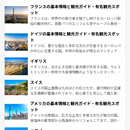
できる。朝目覚めてから夜眠るまで、すべての瞬間を楽し
と文化が詰まったヨーロッパ屈指の旅行先だ。多様な地域
フランスの基本情報と観光ガイド・有名観光スポ
ませてくれるイタリアで、忘れられない旅をしてみよう！
文化が根付くこの国では、情熱的なフラメンコ、熱気あふ
なお、新着のイタリア情報は
コンテンツ一覧
を参照してほ
れる闘牛、そして美味しいタパスが生活の一部となってい
ット
しい。
る。首都マドリードの洗練された雰囲気や、バルセロナの
フランスは、世界中の旅行者を魅了し続けるヨーロッパ屈
アートに溢れた街角から、地方では古代ローマ遺跡や中世
指の観光地だ。首都パリのエッフェル塔やルーブル美術館
の城塞都市、穏やかなビーチリゾートまで多彩な表情を見
といった象徴的なスポットから、田舎町の古風な美しさま
せる。地方によって風土や気候が異なるスペインはその個
ドイツの基本情報と観光ガイド・有名観光スポッ
で、幅広い魅力が詰まっている。華麗な宮殿、歴史的な大
性で訪れる人を魅了する。 なお、新着のスペイン情報は
コ
聖堂、美しいビーチ、そして豊かな自然が、訪れる者を心
ト
ンテンツ一覧
を参照してほしい。
から魅了する。また、フランスは美食の国としても知ら
ドイツは、豊かな歴史と多彩な文化が交差するヨーロッパ
れ、フランス料理はユネスコ無形文化遺産にも登録されて
の中心に位置する国。中世の街並みが残るロマンチック街
いる。シャンパンの発祥地であるランス、プロヴァンスの
道から、未来を先取りするようなモダンな都市まで多様な
香り高いラベンダー畑など、多彩な楽しみ方が可能だ。さ
イギリス
顔を持つこの国は、どこを歩いても飽きることがない。ベ
らに、パリ以外の地域にも魅力が溢れており、どの街角に
ルリンの文化的活気、バイエルン州のアルプスの絶景、そ
イギリスは、古きよき伝統と最先端が共存する国。ウェス
も豊かな歴史と文化が息づいている。パリ以外の個性あふ
してライン川沿いのワイン畑といった風景は必見。ビール
トミンスター寺院や大英博物館のようなランドマーク、歴
れる地方に足を運ぶとそれぞれで全く異なる文化を体験で
とソーセージを味わいながら地元の人と過ごす楽しい時間
史ある大学都市、美しい丘陵地帯や牧歌的な風景など、エ
きるだろう。 なお、新着のフランス情報は
コンテンツ一覧
スイス
は、お酒好きな人にはぜひ体験してほしい。 なお、新着の
リアごとに異なる魅力がある。また、優雅なアフタヌーン
を参照してほしい。
ドイツ情報は
コンテンツ一覧
を参照してほしい。
ティー、ビール好きにはたまらない英国パブ、サッカー観
スイスの国土面積は九州ほどの広さだが、運行時刻が正確
戦など、本場だからこそできる体験も豊富。イギリスを旅
な交通網が整備されており、初心者でも安心して個人旅行
して楽しみつくそう。 なお、新着のイギリス情報は
コンテ
を楽しめる。日本同様に時刻表どおりの旅が可能だ。中世
アメリカの基本情報と観光ガイド・有名観光スポ
ンツ一覧
を参照してほしい。
の建物がそのまま残る町や、スイスならではのユニークな
博物館もあり、アルプス観光だけでなく町歩きも満喫する
ット
ことができる。国民の所得が高いため物価も高いが、旅行
アメリカ合衆国は、広大な土地と多様な文化が魅力の国。
者向けの交通パス提供のサービスもあり、うまく活用すれ
東海岸の都市部から西海岸のカリフォルニアまで、訪れる
ば市内交通費無料で観光を楽しむこともできる。 なお、新
場所ごとに異なる風景と体験が待っている。ニューヨーク
着のスイス情報は
コンテンツ一覧
を参照してほしい。