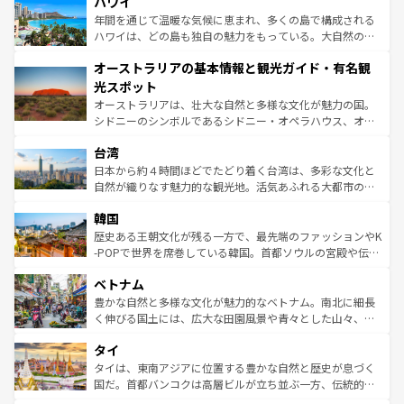
ハワイ
のような巨大都市は、観光、ショッピング、エンターテイ
ンメントが詰まった刺激的なスポットだ。一方、アメリカ
年間を通じて温暖な気候に恵まれ、多くの島で構成される
西部には大自然が広がり、グランドキャニオンやイエロー
ハワイは、どの島も独自の魅力をもっている。大自然の神
ストーン国立公園といった絶景が堪能できる。さらに、南
秘を感じたいなら、火山が生み出した壮大な景観を誇るハ
オーストラリアの基本情報と観光ガイド・有名観
部のニューオーリンズでは、音楽と美食が融合した独特の
ワイ島は見逃せない。また、定番の観光地といえばオアフ
文化が魅力。旅行者はアメリカの各地域で異なる魅力を楽
島だが、静かな自然を求めるならマウイ島やカウアイ島が
光スポット
しみながら、その多様性と豊かな歴史を感じることができ
おすすめ。エメラルドグリーンに輝く海をはじめ、豊かな
オーストラリアは、壮大な自然と多様な文化が魅力の国。
るだろう。車でのロードトリップや列車の旅も、アメリカ
文化や歴史が息づいている。「アロハスピリット」と呼ば
シドニーのシンボルであるシドニー・オペラハウス、オー
ならではの贅沢な旅のスタイルだ。 なお、新着のアメリカ
れるおもてなしの心で訪れる人々を迎えてくれるハワイの
ストラリア東海岸北部に広がる大サンゴ礁地帯グレートバ
情報は
コンテンツ一覧
を参照してほしい。
人々、おいしいローカルフードやハワイアンミュージッ
台湾
リアリーフや大陸中央部にそびえるウルル（エアーズロッ
ク、伝統的なフラダンスなど、すべてがハワイの魅力を彩
ク）、タスマニアの美しい原生林やケアンズの熱帯雨林な
日本から約４時間ほどでたどり着く台湾は、多彩な文化と
っている。訪れるたびに新しい発見と感動が待っているハ
ど、見どころがたくさん。また、カフェやワイン、オージ
自然が織りなす魅力的な観光地。活気あふれる大都市の台
ワイを、存分に味わってほしい。 なお、新着のハワイ情報
ービーフなどの食文化も豊かで、美味しいものであふれて
北やノスタルジックな町並みが人気な九份（ジォウフェ
は
コンテンツ一覧
を参照してほしい。
韓国
いる。アクティビティも充実しており、サーフィンやダイ
ン）、静ひつな山岳地帯である台湾東部など、都市の喧騒
ビング、ハイキングなど、アウトドア好きにはたまらな
と山間の静けさが共存しており、訪れる人に新しい発見と
歴史ある王朝文化が残る一方で、最先端のファッションやK
い。オーストラリアの多彩な魅力を存分に味わいつくそ
驚きをもたらしてくれる。また、奥深い台湾の食文化も魅
-POPで世界を席巻している韓国。首都ソウルの宮殿や伝統
う。 なお、新着のオーストラリア情報は
コンテンツ一覧
を
力で、夜市などの屋台グルメから高級料理、ヘルシーで美
家屋が並ぶエリアでは韓国の歴史と文化に浸ることがで
参照してほしい。
ベトナム
容にもいいと評判のスイーツなど、バラエティ豊かな料理
き、地方に足を延ばせば四季折々の自然美を楽しむことが
が味わえる。 なお、新着の台湾情報は
コンテンツ一覧
を参
できる。そして、キムチや焼肉、絶品のストリートフード
豊かな自然と多様な文化が魅力的なベトナム。南北に細長
照してほしい。
まで、さまざまな韓国料理が待っている。夜には、韓国な
く伸びる国土には、広大な田園風景や青々とした山々、世
らではのナイトライフも堪能できる。あたたかいホスピタ
界遺産に登録された壮大な自然景観が点在し、都市部では
タイ
リティに包まれながら、韓国の多彩な魅力を心ゆくまで味
急速な発展と共に伝統が息づく。ハノイの古い町並みやホ
わってみてほしい。 なお、新着の韓国情報は
コンテンツ一
ーチミン市のフランス統治時代の建物も、独特の雰囲気を
タイは、東南アジアに位置する豊かな自然と歴史が息づく
覧
を参照してほしい。
醸し出している。また、バラエティの豊かさとおいしさで
国だ。首都バンコクは高層ビルが立ち並ぶ一方、伝統的な
世界中の食通を魅了してやまないベトナム料理も魅力のひ
寺院や市場がいたるところに点在し、古きよき文化と現代