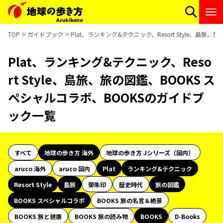
TOP
ガイドブック
Plat、ランキング&テクニック、Resort Style、島
Plat、ランキング&テクニック、Reso
rt Style、島旅、旅の図鑑、BOOKS ス
ペシャルコラボ、BOOKSのガイドブ
ック一覧
すべて
地球の歩き方 海外
地球の歩き方 Jシリーズ（国内）
aruco 海外
aruco 国内
Plat
ランキング&テクニック
Resort Style
島旅
御朱印
歴史時代
旅の図鑑
BOOKS スペシャルコラボ
BOOKS 旅の名言＆絶景
BOOKS 旅と健康
BOOKS 旅の読み物
BOOKS
D-Books