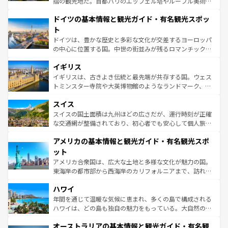
指の観光地だ。首都パリのエッフェル塔やルーブル美術館
の城塞都市、穏やかなビーチリゾートまで多彩な表情を見
といった象徴的なスポットから、田舎町の古風な美しさま
せる。地方によって風土や気候が異なるスペインはその個
ドイツの基本情報と観光ガイド・有名観光スポッ
で、幅広い魅力が詰まっている。華麗な宮殿、歴史的な大
性で訪れる人を魅了する。 なお、新着のスペイン情報は
コ
聖堂、美しいビーチ、そして豊かな自然が、訪れる者を心
ト
ンテンツ一覧
を参照してほしい。
から魅了する。また、フランスは美食の国としても知ら
ドイツは、豊かな歴史と多彩な文化が交差するヨーロッパ
れ、フランス料理はユネスコ無形文化遺産にも登録されて
の中心に位置する国。中世の街並みが残るロマンチック街
いる。シャンパンの発祥地であるランス、プロヴァンスの
道から、未来を先取りするようなモダンな都市まで多様な
香り高いラベンダー畑など、多彩な楽しみ方が可能だ。さ
イギリス
顔を持つこの国は、どこを歩いても飽きることがない。ベ
らに、パリ以外の地域にも魅力が溢れており、どの街角に
ルリンの文化的活気、バイエルン州のアルプスの絶景、そ
イギリスは、古きよき伝統と最先端が共存する国。ウェス
も豊かな歴史と文化が息づいている。パリ以外の個性あふ
してライン川沿いのワイン畑といった風景は必見。ビール
トミンスター寺院や大英博物館のようなランドマーク、歴
れる地方に足を運ぶとそれぞれで全く異なる文化を体験で
とソーセージを味わいながら地元の人と過ごす楽しい時間
史ある大学都市、美しい丘陵地帯や牧歌的な風景など、エ
きるだろう。 なお、新着のフランス情報は
コンテンツ一覧
スイス
は、お酒好きな人にはぜひ体験してほしい。 なお、新着の
リアごとに異なる魅力がある。また、優雅なアフタヌーン
を参照してほしい。
ドイツ情報は
コンテンツ一覧
を参照してほしい。
ティー、ビール好きにはたまらない英国パブ、サッカー観
スイスの国土面積は九州ほどの広さだが、運行時刻が正確
戦など、本場だからこそできる体験も豊富。イギリスを旅
な交通網が整備されており、初心者でも安心して個人旅行
して楽しみつくそう。 なお、新着のイギリス情報は
コンテ
を楽しめる。日本同様に時刻表どおりの旅が可能だ。中世
アメリカの基本情報と観光ガイド・有名観光スポ
ンツ一覧
を参照してほしい。
の建物がそのまま残る町や、スイスならではのユニークな
博物館もあり、アルプス観光だけでなく町歩きも満喫する
ット
ことができる。国民の所得が高いため物価も高いが、旅行
アメリカ合衆国は、広大な土地と多様な文化が魅力の国。
者向けの交通パス提供のサービスもあり、うまく活用すれ
東海岸の都市部から西海岸のカリフォルニアまで、訪れる
ば市内交通費無料で観光を楽しむこともできる。 なお、新
場所ごとに異なる風景と体験が待っている。ニューヨーク
着のスイス情報は
コンテンツ一覧
を参照してほしい。
ハワイ
のような巨大都市は、観光、ショッピング、エンターテイ
ンメントが詰まった刺激的なスポットだ。一方、アメリカ
年間を通じて温暖な気候に恵まれ、多くの島で構成される
西部には大自然が広がり、グランドキャニオンやイエロー
ハワイは、どの島も独自の魅力をもっている。大自然の神
ストーン国立公園といった絶景が堪能できる。さらに、南
秘を感じたいなら、火山が生み出した壮大な景観を誇るハ
オーストラリアの基本情報と観光ガイド・有名観
部のニューオーリンズでは、音楽と美食が融合した独特の
ワイ島は見逃せない。また、定番の観光地といえばオアフ