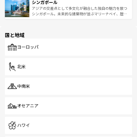
参照してほしい。
シンガポール
激する。気候は一年中温暖で、どの季節にも異なる楽しみ
み、どこを訪れても感動するはず。観光スポットが密集し
が待っている。親しみやすいタイの人々、仏教を中心とし
ており、効率よく見どころを回れるのも魅力。息をのむよ
アジアの交差点として多文化が融合した独自の魅力を放つ
た文化、そして多様な観光資源が、訪れる旅人を魅了し続
うな絶景から文化的な体験まで、香港を存分に楽しみ尽く
シンガポール。未来的な建築物が並ぶマリーナベイ、歴史
ける。 なお、新着のタイ情報は
コンテンツ一覧
を参照して
そう。 なお、新着の香港情報は
コンテンツ一覧
を参照して
と伝統を感じられるエスニックタウン、多数の緑豊かな公
ほしい。
ほしい。
園や自然保護区など、自然が調和した近代的な景観と文化
の多様性あふれるカラフルな町は、どこを歩いても新しい
国と地域
発見がある。さらに、治安のよさや充実した公共交通機関
も、旅行者にとっては魅力的なポイント。グルメも豊富
で、ホーカーズは地元の風情を楽しめる外せないスポット
ヨーロッパ
だ。訪れる人を飽きさせないシンガポールで、多様な魅力
を体感しよう。 なお、新着のシンガポール情報は
コンテン
ツ一覧
を参照してほしい。
北米
中南米
オセアニア
ハワイ