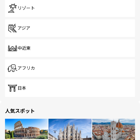
リゾート
アジア
中近東
アフリカ
日本
人気スポット