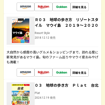
詳細を見る
Ｒ０３ 地球の歩き方 リゾートスタ
イル マウイ島 ２０１９～２０２０
Resort Style
2018.12.12 発売
大自然から感度の高いグルメ＆ショッピングまで、訪れる度に
新発見があるマウイ島。旬のファーム巡りやマウイ産おみやげ
も満載！
詳細を見る
０３ 地球の歩き方 Ｐｌａｔ 台北
Plat
2024.12.19 発売