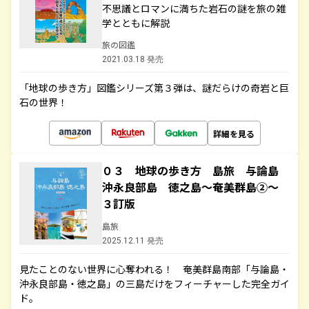
不思議とロマンに満ちた岩石の謎を旅の雑
学とともに解説
旅の図鑑
2021.03.18 発売
「地球の歩き方」図鑑シリーズ第３弾は、謎だらけの奇岩と巨
石の世界！
詳細を見る
０３ 地球の歩き方 島旅 与論島
沖永良部島 徳之島～奄美群島②～
３訂版
島旅
2025.12.11 発売
見たことのない世界に心奪われる！ 奄美群島南部「与論島・
沖永良部島・徳之島」の三島だけをフィーチャーした完全ガイ
ド。