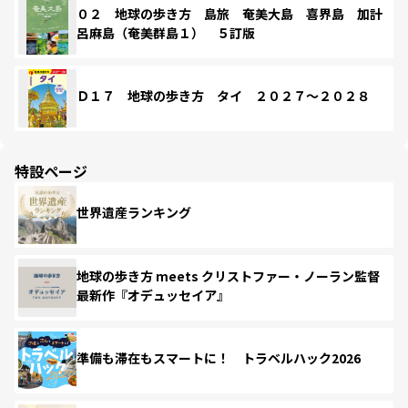
０２ 地球の歩き方 島旅 奄美大島 喜界島 加計
呂麻島（奄美群島１） ５訂版
Ｄ１７ 地球の歩き方 タイ ２０２７～２０２８
特設ページ
世界遺産ランキング
地球の歩き方 meets クリストファー・ノーラン監督
最新作『オデュッセイア』
準備も滞在もスマートに！ トラベルハック2026