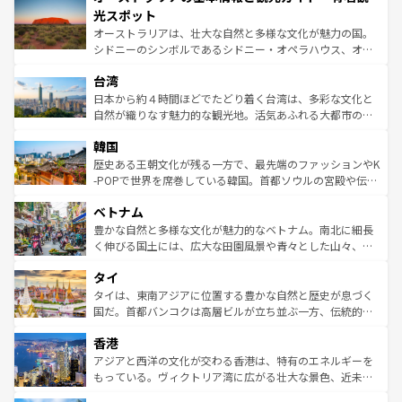
文化が魅力。旅行者はアメリカの各地域で異なる魅力を楽
島だが、静かな自然を求めるならマウイ島やカウアイ島が
光スポット
しみながら、その多様性と豊かな歴史を感じることができ
おすすめ。エメラルドグリーンに輝く海をはじめ、豊かな
オーストラリアは、壮大な自然と多様な文化が魅力の国。
るだろう。車でのロードトリップや列車の旅も、アメリカ
文化や歴史が息づいている。「アロハスピリット」と呼ば
シドニーのシンボルであるシドニー・オペラハウス、オー
ならではの贅沢な旅のスタイルだ。 なお、新着のアメリカ
れるおもてなしの心で訪れる人々を迎えてくれるハワイの
ストラリア東海岸北部に広がる大サンゴ礁地帯グレートバ
情報は
コンテンツ一覧
を参照してほしい。
人々、おいしいローカルフードやハワイアンミュージッ
台湾
リアリーフや大陸中央部にそびえるウルル（エアーズロッ
ク、伝統的なフラダンスなど、すべてがハワイの魅力を彩
ク）、タスマニアの美しい原生林やケアンズの熱帯雨林な
日本から約４時間ほどでたどり着く台湾は、多彩な文化と
っている。訪れるたびに新しい発見と感動が待っているハ
ど、見どころがたくさん。また、カフェやワイン、オージ
自然が織りなす魅力的な観光地。活気あふれる大都市の台
ワイを、存分に味わってほしい。 なお、新着のハワイ情報
ービーフなどの食文化も豊かで、美味しいものであふれて
北やノスタルジックな町並みが人気な九份（ジォウフェ
は
コンテンツ一覧
を参照してほしい。
韓国
いる。アクティビティも充実しており、サーフィンやダイ
ン）、静ひつな山岳地帯である台湾東部など、都市の喧騒
ビング、ハイキングなど、アウトドア好きにはたまらな
と山間の静けさが共存しており、訪れる人に新しい発見と
歴史ある王朝文化が残る一方で、最先端のファッションやK
い。オーストラリアの多彩な魅力を存分に味わいつくそ
驚きをもたらしてくれる。また、奥深い台湾の食文化も魅
-POPで世界を席巻している韓国。首都ソウルの宮殿や伝統
う。 なお、新着のオーストラリア情報は
コンテンツ一覧
を
力で、夜市などの屋台グルメから高級料理、ヘルシーで美
家屋が並ぶエリアでは韓国の歴史と文化に浸ることがで
参照してほしい。
ベトナム
容にもいいと評判のスイーツなど、バラエティ豊かな料理
き、地方に足を延ばせば四季折々の自然美を楽しむことが
が味わえる。 なお、新着の台湾情報は
コンテンツ一覧
を参
できる。そして、キムチや焼肉、絶品のストリートフード
豊かな自然と多様な文化が魅力的なベトナム。南北に細長
照してほしい。
まで、さまざまな韓国料理が待っている。夜には、韓国な
く伸びる国土には、広大な田園風景や青々とした山々、世
らではのナイトライフも堪能できる。あたたかいホスピタ
界遺産に登録された壮大な自然景観が点在し、都市部では
タイ
リティに包まれながら、韓国の多彩な魅力を心ゆくまで味
急速な発展と共に伝統が息づく。ハノイの古い町並みやホ
わってみてほしい。 なお、新着の韓国情報は
コンテンツ一
ーチミン市のフランス統治時代の建物も、独特の雰囲気を
タイは、東南アジアに位置する豊かな自然と歴史が息づく
覧
を参照してほしい。
醸し出している。また、バラエティの豊かさとおいしさで
国だ。首都バンコクは高層ビルが立ち並ぶ一方、伝統的な
世界中の食通を魅了してやまないベトナム料理も魅力のひ
寺院や市場がいたるところに点在し、古きよき文化と現代
香港
とつ。フォーやバインミー、ベトナムコーヒーなどは、ぜ
の活気が交差している。北部ではチェンマイなどの山岳地
ひ現地で味わいたい。どの地域を訪れてもあたたかい人々
帯で自然と触れ合い、南部ではプーケットやクラビの美し
アジアと西洋の文化が交わる香港は、特有のエネルギーを
が旅行者を迎えてくれるので、きっと忘れられない旅にな
いビーチでリゾート気分を楽しむことができる。タイ料理
もっている。ヴィクトリア湾に広がる壮大な景色、近未来
るはずだ。 なお、新着のベトナム情報は
コンテンツ一覧
を
は世界的に有名で、屋台から高級レストランまで味覚を刺
的なアートスポット、そして歴史と現代が融合した町並