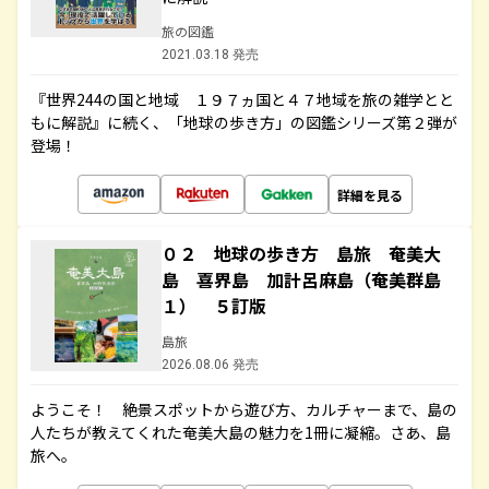
旅の図鑑
2021.03.18 発売
『世界244の国と地域 １９７ヵ国と４７地域を旅の雑学とと
もに解説』に続く、「地球の歩き方」の図鑑シリーズ第２弾が
登場！
詳細を見る
０２ 地球の歩き方 島旅 奄美大
島 喜界島 加計呂麻島（奄美群島
１） ５訂版
島旅
2026.08.06 発売
ようこそ！ 絶景スポットから遊び方、カルチャーまで、島の
人たちが教えてくれた奄美大島の魅力を1冊に凝縮。さあ、島
旅へ。