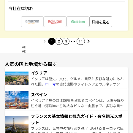
当社在庫切れ
詳細を見る
…
1
2
3
11
AD
AD
人気の国と地域から探す
イタリア
イタリアは歴史、文化、グルメ、自然と多彩な魅力にあふ
れた国。
ローマ
の古代遺跡やフィレンツェのルネッサンス
美術、ヴェネツィアの運河など、歴史あるスポットはもち
スペイン
ろん、トスカーナの美しい田園風景やアマルフィ海岸の絶
景など、自然景観も見逃せない。観光の合間には、本場の
イベリア半島のほぼ80％を占めるスペインは、太陽が降り
ピザやパスタなど、絶品のイタリア料理を堪能することも
注ぐ地中海沿岸から雄大なピレネー山脈まで、多彩な自然
できる。朝目覚めてから夜眠るまで、すべての瞬間を楽し
と文化が詰まったヨーロッパ屈指の旅行先だ。多様な地域
フランスの基本情報と観光ガイド・有名観光スポ
ませてくれるイタリアで、忘れられない旅をしてみよう！
文化が根付くこの国では、情熱的なフラメンコ、熱気あふ
なお、新着のイタリア情報は
コンテンツ一覧
を参照してほ
れる闘牛、そして美味しいタパスが生活の一部となってい
ット
しい。
る。首都マドリードの洗練された雰囲気や、バルセロナの
フランスは、世界中の旅行者を魅了し続けるヨーロッパ屈
アートに溢れた街角から、地方では古代ローマ遺跡や中世