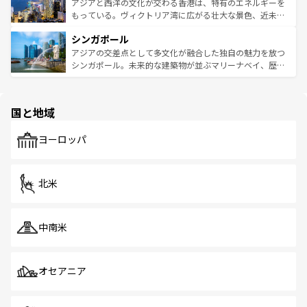
ひ現地で味わいたい。どの地域を訪れてもあたたかい人々
帯で自然と触れ合い、南部ではプーケットやクラビの美し
アジアと西洋の文化が交わる香港は、特有のエネルギーを
が旅行者を迎えてくれるので、きっと忘れられない旅にな
いビーチでリゾート気分を楽しむことができる。タイ料理
もっている。ヴィクトリア湾に広がる壮大な景色、近未来
るはずだ。 なお、新着のベトナム情報は
コンテンツ一覧
を
は世界的に有名で、屋台から高級レストランまで味覚を刺
的なアートスポット、そして歴史と現代が融合した町並
参照してほしい。
シンガポール
激する。気候は一年中温暖で、どの季節にも異なる楽しみ
み、どこを訪れても感動するはず。観光スポットが密集し
が待っている。親しみやすいタイの人々、仏教を中心とし
ており、効率よく見どころを回れるのも魅力。息をのむよ
アジアの交差点として多文化が融合した独自の魅力を放つ
た文化、そして多様な観光資源が、訪れる旅人を魅了し続
うな絶景から文化的な体験まで、香港を存分に楽しみ尽く
シンガポール。未来的な建築物が並ぶマリーナベイ、歴史
ける。 なお、新着のタイ情報は
コンテンツ一覧
を参照して
そう。 なお、新着の香港情報は
コンテンツ一覧
を参照して
と伝統を感じられるエスニックタウン、多数の緑豊かな公
ほしい。
ほしい。
園や自然保護区など、自然が調和した近代的な景観と文化
の多様性あふれるカラフルな町は、どこを歩いても新しい
国と地域
発見がある。さらに、治安のよさや充実した公共交通機関
も、旅行者にとっては魅力的なポイント。グルメも豊富
で、ホーカーズは地元の風情を楽しめる外せないスポット
ヨーロッパ
だ。訪れる人を飽きさせないシンガポールで、多様な魅力
を体感しよう。 なお、新着のシンガポール情報は
コンテン
ツ一覧
を参照してほしい。
北米
中南米
オセアニア