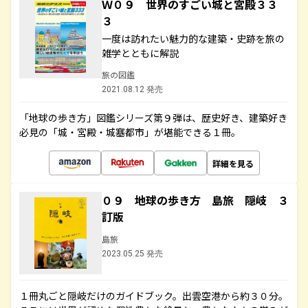
Ｗ０９ 世界のすごい城と宮殿３３
３
一度は訪れたい魅力的な建築・史跡を旅の
雑学とともに解説
旅の図鑑
2021.08.12 発売
「地球の歩き方」図鑑シリーズ第９弾は、歴史好き、建築好き
必見の「城・宮殿・城塞都市」が堪能できる１冊。
詳細を見る
０９ 地球の歩き方 島旅 隠岐 ３
訂版
島旅
2023.05.25 発売
１冊丸ごと隠岐だけのガイドブック。出雲空港から約３０分。