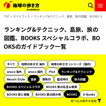
TOP
ガイドブック
ランキング&テクニック、島旅、旅の図鑑、BOOKS スペ
ランキング&テクニック、島旅、旅の
図鑑、BOOKS スペシャルコラボ、BO
OKSのガイドブック一覧
すべて
地球の歩き方 海外
地球の歩き方 Jシリーズ（国内）
aruco 海外
aruco 国内
Plat
ランキング&テクニック
Resort Style
島旅
御朱印
歴史時代
旅の図鑑
BOOKS スペシャルコラボ
BOOKS 旅の名言＆絶景
BOOKS 旅と健康
BOOKS 旅の読み物
BOOKS
D-Books
絞り込み条件を追加