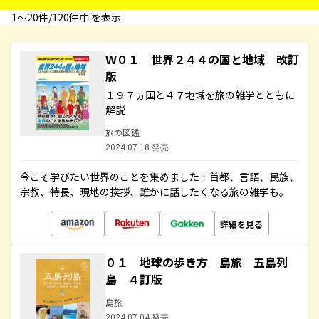
1〜20件/120件中 を表示
Ｗ０１ 世界２４４の国と地域 改訂
版
１９７ヵ国と４７地域を旅の雑学とともに
解説
旅の図鑑
2024.07.18 発売
今こそ学びたい世界のことを集めました！首都、言語、民族、
宗教、特長、現地の挨拶、誰かに話したくなる旅の雑学も。
詳細を見る
０１ 地球の歩き方 島旅 五島列
島 ４訂版
島旅
2024.07.04 発売