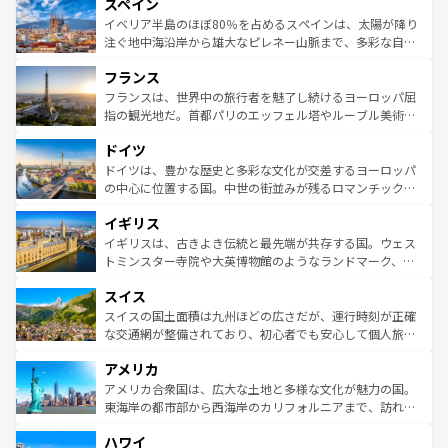
スペイン
ろん、トスカーナの美しい田園風景やアマルフィ海岸の絶
景など、自然景観も見逃せない。観光の合間には、本場の
イベリア半島のほぼ80％を占めるスペインは、太陽が降り
ピザやパスタなど、絶品のイタリア料理を堪能することも
注ぐ地中海沿岸から雄大なピレネー山脈まで、多彩な自然
できる。朝目覚めてから夜眠るまで、すべての瞬間を楽し
と文化が詰まったヨーロッパ屈指の旅行先だ。多様な地域
フランス
ませてくれるイタリアで、忘れられない旅をしてみよう！
文化が根付くこの国では、情熱的なフラメンコ、熱気あふ
なお、新着のイタリア情報は
コンテンツ一覧
を参照してほ
れる闘牛、そして美味しいタパスが生活の一部となってい
フランスは、世界中の旅行者を魅了し続けるヨーロッパ屈
しい。
る。首都マドリードの洗練された雰囲気や、バルセロナの
指の観光地だ。首都パリのエッフェル塔やルーブル美術館
アートに溢れた街角から、地方では古代ローマ遺跡や中世
といった象徴的なスポットから、田舎町の古風な美しさま
ドイツ
の城塞都市、穏やかなビーチリゾートまで多彩な表情を見
で、幅広い魅力が詰まっている。華麗な宮殿、歴史的な大
せる。地方によって風土や気候が異なるスペインはその個
聖堂、美しいビーチ、そして豊かな自然が、訪れる者を心
ドイツは、豊かな歴史と多彩な文化が交差するヨーロッパ
性で訪れる人を魅了する。 なお、新着のスペイン情報は
コ
から魅了する。また、フランスは美食の国としても知ら
の中心に位置する国。中世の街並みが残るロマンチック街
ンテンツ一覧
を参照してほしい。
れ、フランス料理はユネスコ無形文化遺産にも登録されて
道から、未来を先取りするようなモダンな都市まで多様な
イギリス
いる。シャンパンの発祥地であるランス、プロヴァンスの
顔を持つこの国は、どこを歩いても飽きることがない。ベ
香り高いラベンダー畑など、多彩な楽しみ方が可能だ。さ
ルリンの文化的活気、バイエルン州のアルプスの絶景、そ
イギリスは、古きよき伝統と最先端が共存する国。ウェス
らに、パリ以外の地域にも魅力が溢れており、どの街角に
してライン川沿いのワイン畑といった風景は必見。ビール
トミンスター寺院や大英博物館のようなランドマーク、歴
も豊かな歴史と文化が息づいている。パリ以外の個性あふ
とソーセージを味わいながら地元の人と過ごす楽しい時間
史ある大学都市、美しい丘陵地帯や牧歌的な風景など、エ
れる地方に足を運ぶとそれぞれで全く異なる文化を体験で
スイス
は、お酒好きな人にはぜひ体験してほしい。 なお、新着の
リアごとに異なる魅力がある。また、優雅なアフタヌーン
きるだろう。 なお、新着のフランス情報は
コンテンツ一覧
ドイツ情報は
コンテンツ一覧
を参照してほしい。
ティー、ビール好きにはたまらない英国パブ、サッカー観
スイスの国土面積は九州ほどの広さだが、運行時刻が正確
を参照してほしい。
戦など、本場だからこそできる体験も豊富。イギリスを旅
な交通網が整備されており、初心者でも安心して個人旅行
して楽しみつくそう。 なお、新着のイギリス情報は
コンテ
を楽しめる。日本同様に時刻表どおりの旅が可能だ。中世
アメリカ
ンツ一覧
を参照してほしい。
の建物がそのまま残る町や、スイスならではのユニークな
博物館もあり、アルプス観光だけでなく町歩きも満喫する
アメリカ合衆国は、広大な土地と多様な文化が魅力の国。
ことができる。国民の所得が高いため物価も高いが、旅行
東海岸の都市部から西海岸のカリフォルニアまで、訪れる
者向けの交通パス提供のサービスもあり、うまく活用すれ
場所ごとに異なる風景と体験が待っている。ニューヨーク
ハワイ
ば市内交通費無料で観光を楽しむこともできる。 なお、新
のような巨大都市は、観光、ショッピング、エンターテイ