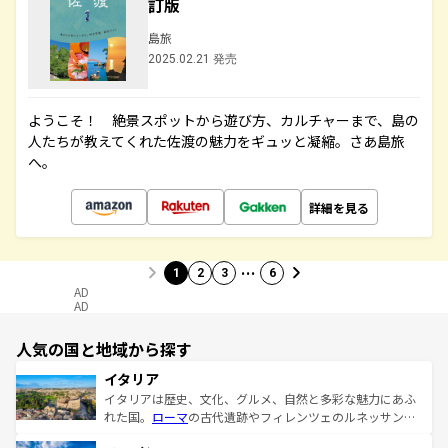
訂版
島旅
2025.02.21 発売
ようこそ！ 絶景スポットから遊び方、カルチャーまで、島の
人たちが教えてくれた佐渡の魅力をギュッと凝縮。さあ島旅
へ。
詳細を見る
…
1
2
3
6
AD
AD
人気の国と地域から探す
イタリア
イタリアは歴史、文化、グルメ、自然と多彩な魅力にあふ
れた国。
ローマ
の古代遺跡やフィレンツェのルネッサンス
美術、ヴェネツィアの運河など、歴史あるスポットはもち