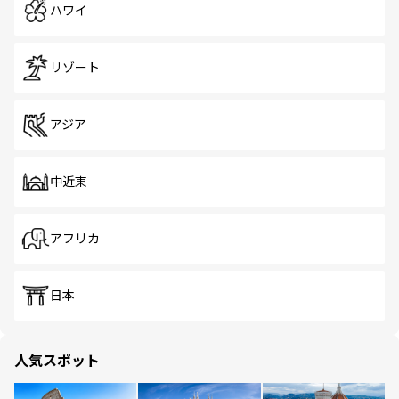
ハワイ
リゾート
アジア
中近東
アフリカ
日本
人気スポット