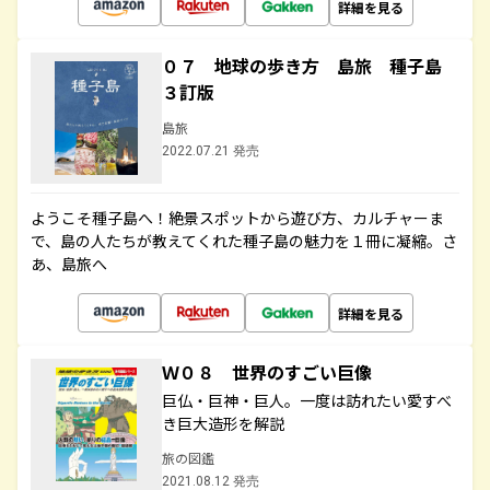
詳細を見る
０７ 地球の歩き方 島旅 種子島
３訂版
島旅
2022.07.21 発売
ようこそ種子島へ！絶景スポットから遊び方、カルチャーま
で、島の人たちが教えてくれた種子島の魅力を１冊に凝縮。さ
あ、島旅へ
詳細を見る
Ｗ０８ 世界のすごい巨像
巨仏・巨神・巨人。一度は訪れたい愛すべ
き巨大造形を解説
旅の図鑑
2021.08.12 発売