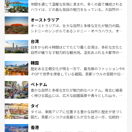
着のスイス情報は
コンテンツ一覧
を参照してほしい。
ンメントが詰まった刺激的なスポットだ。一方、アメリカ
年間を通じて温暖な気候に恵まれ、多くの島で構成される
西部には大自然が広がり、グランドキャニオンやイエロー
ハワイは、どの島も独自の魅力をもっている。大自然の神
ストーン国立公園といった絶景が堪能できる。さらに、南
秘を感じたいなら、火山が生み出した壮大な景観を誇るハ
オーストラリア
部のニューオーリンズでは、音楽と美食が融合した独特の
ワイ島は見逃せない。また、定番の観光地といえばオアフ
文化が魅力。旅行者はアメリカの各地域で異なる魅力を楽
島だが、静かな自然を求めるならマウイ島やカウアイ島が
オーストラリアは、壮大な自然と多様な文化が魅力の国。
しみながら、その多様性と豊かな歴史を感じることができ
おすすめ。エメラルドグリーンに輝く海をはじめ、豊かな
シドニーのシンボルであるシドニー・オペラハウス、オー
るだろう。車でのロードトリップや列車の旅も、アメリカ
文化や歴史が息づいている。「アロハスピリット」と呼ば
ストラリア東海岸北部に広がる大サンゴ礁地帯グレートバ
ならではの贅沢な旅のスタイルだ。 なお、新着のアメリカ
台湾
れるおもてなしの心で訪れる人々を迎えてくれるハワイの
リアリーフや大陸中央部にそびえるウルル（エアーズロッ
情報は
コンテンツ一覧
を参照してほしい。
人々、おいしいローカルフードやハワイアンミュージッ
ク）、タスマニアの美しい原生林やケアンズの熱帯雨林な
日本から約４時間ほどでたどり着く台湾は、多彩な文化と
ク、伝統的なフラダンスなど、すべてがハワイの魅力を彩
ど、見どころがたくさん。また、カフェやワイン、オージ
自然が織りなす魅力的な観光地。活気あふれる大都市の台
っている。訪れるたびに新しい発見と感動が待っているハ
ービーフなどの食文化も豊かで、美味しいものであふれて
北やノスタルジックな町並みが人気な九份（ジォウフェ
ワイを、存分に味わってほしい。 なお、新着のハワイ情報
韓国
いる。アクティビティも充実しており、サーフィンやダイ
ン）、静ひつな山岳地帯である台湾東部など、都市の喧騒
は
コンテンツ一覧
を参照してほしい。
ビング、ハイキングなど、アウトドア好きにはたまらな
と山間の静けさが共存しており、訪れる人に新しい発見と
歴史ある王朝文化が残る一方で、最先端のファッションやK
い。オーストラリアの多彩な魅力を存分に味わいつくそ
驚きをもたらしてくれる。また、奥深い台湾の食文化も魅
-POPで世界を席巻している韓国。首都ソウルの宮殿や伝統
う。 なお、新着のオーストラリア情報は
コンテンツ一覧
を
力で、夜市などの屋台グルメから高級料理、ヘルシーで美
家屋が並ぶエリアでは韓国の歴史と文化に浸ることがで
参照してほしい。
ベトナム
容にもいいと評判のスイーツなど、バラエティ豊かな料理
き、地方に足を延ばせば四季折々の自然美を楽しむことが
が味わえる。 なお、新着の台湾情報は
コンテンツ一覧
を参
できる。そして、キムチや焼肉、絶品のストリートフード
豊かな自然と多様な文化が魅力的なベトナム。南北に細長
照してほしい。
まで、さまざまな韓国料理が待っている。夜には、韓国な
く伸びる国土には、広大な田園風景や青々とした山々、世
らではのナイトライフも堪能できる。あたたかいホスピタ
界遺産に登録された壮大な自然景観が点在し、都市部では
タイ
リティに包まれながら、韓国の多彩な魅力を心ゆくまで味
急速な発展と共に伝統が息づく。ハノイの古い町並みやホ
わってみてほしい。 なお、新着の韓国情報は
コンテンツ一
ーチミン市のフランス統治時代の建物も、独特の雰囲気を
タイは、東南アジアに位置する豊かな自然と歴史が息づく
覧
を参照してほしい。
醸し出している。また、バラエティの豊かさとおいしさで
国だ。首都バンコクは高層ビルが立ち並ぶ一方、伝統的な
世界中の食通を魅了してやまないベトナム料理も魅力のひ
寺院や市場がいたるところに点在し、古きよき文化と現代
香港
とつ。フォーやバインミー、ベトナムコーヒーなどは、ぜ
の活気が交差している。北部ではチェンマイなどの山岳地