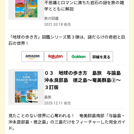
不思議とロマンに満ちた岩石の謎を旅の雑
学とともに解説
旅の図鑑
2021.03.18 発売
「地球の歩き方」図鑑シリーズ第３弾は、謎だらけの奇岩と巨
石の世界！
詳細を見る
０３ 地球の歩き方 島旅 与論島
沖永良部島 徳之島～奄美群島②～
３訂版
島旅
2025.12.11 発売
見たことのない世界に心奪われる！ 奄美群島南部「与論島・
沖永良部島・徳之島」の三島だけをフィーチャーした完全ガイ
ド。