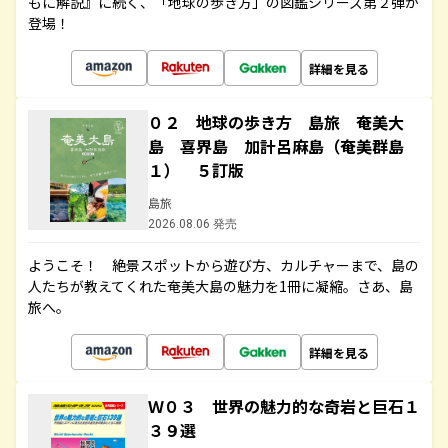
もに解説』に続く、「地球の歩き方」の図鑑シリーズ第２弾が
登場！
詳細を見る
０２ 地球の歩き方 島旅 奄美大
島 喜界島 加計呂麻島（奄美群島
１） ５訂版
島旅
2026.08.06 発売
ようこそ！ 絶景スポットから遊び方、カルチャーまで、島の
人たちが教えてくれた奄美大島の魅力を1冊に凝縮。さあ、島
旅へ。
詳細を見る
Ｗ０３ 世界の魅力的な奇岩と巨石１
３９選