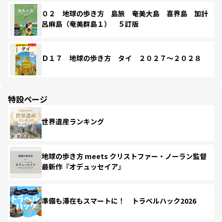
０２ 地球の歩き方 島旅 奄美大島 喜界島 加計
呂麻島（奄美群島１） ５訂版
Ｄ１７ 地球の歩き方 タイ ２０２７～２０２８
特設ページ
世界遺産ランキング
地球の歩き方 meets クリストファー・ノーラン監督
最新作『オデュッセイア』
準備も滞在もスマートに！ トラベルハック2026