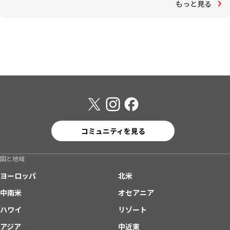
もっと見る
コミュニティを見る
国と地域
ヨーロッパ
北米
中南米
オセアニア
ハワイ
リゾート
アジア
中近東