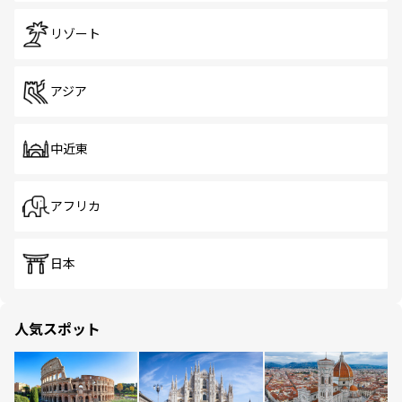
リゾート
アジア
中近東
アフリカ
日本
人気スポット