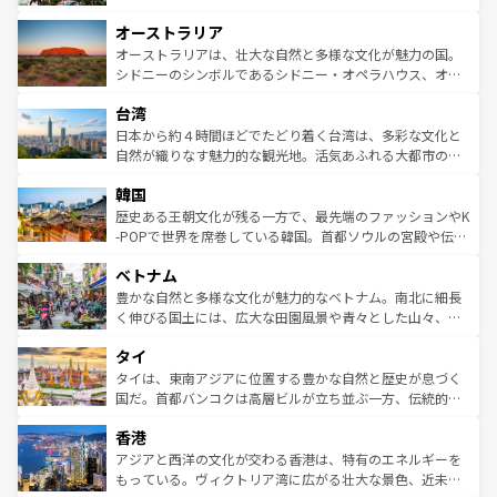
ストーン国立公園といった絶景が堪能できる。さらに、南
秘を感じたいなら、火山が生み出した壮大な景観を誇るハ
オーストラリア
部のニューオーリンズでは、音楽と美食が融合した独特の
ワイ島は見逃せない。また、定番の観光地といえばオアフ
文化が魅力。旅行者はアメリカの各地域で異なる魅力を楽
島だが、静かな自然を求めるならマウイ島やカウアイ島が
オーストラリアは、壮大な自然と多様な文化が魅力の国。
しみながら、その多様性と豊かな歴史を感じることができ
おすすめ。エメラルドグリーンに輝く海をはじめ、豊かな
シドニーのシンボルであるシドニー・オペラハウス、オー
るだろう。車でのロードトリップや列車の旅も、アメリカ
文化や歴史が息づいている。「アロハスピリット」と呼ば
ストラリア東海岸北部に広がる大サンゴ礁地帯グレートバ
ならではの贅沢な旅のスタイルだ。 なお、新着のアメリカ
台湾
れるおもてなしの心で訪れる人々を迎えてくれるハワイの
リアリーフや大陸中央部にそびえるウルル（エアーズロッ
情報は
コンテンツ一覧
を参照してほしい。
人々、おいしいローカルフードやハワイアンミュージッ
ク）、タスマニアの美しい原生林やケアンズの熱帯雨林な
日本から約４時間ほどでたどり着く台湾は、多彩な文化と
ク、伝統的なフラダンスなど、すべてがハワイの魅力を彩
ど、見どころがたくさん。また、カフェやワイン、オージ
自然が織りなす魅力的な観光地。活気あふれる大都市の台
っている。訪れるたびに新しい発見と感動が待っているハ
ービーフなどの食文化も豊かで、美味しいものであふれて
北やノスタルジックな町並みが人気な九份（ジォウフェ
ワイを、存分に味わってほしい。 なお、新着のハワイ情報
韓国
いる。アクティビティも充実しており、サーフィンやダイ
ン）、静ひつな山岳地帯である台湾東部など、都市の喧騒
は
コンテンツ一覧
を参照してほしい。
ビング、ハイキングなど、アウトドア好きにはたまらな
と山間の静けさが共存しており、訪れる人に新しい発見と
歴史ある王朝文化が残る一方で、最先端のファッションやK
い。オーストラリアの多彩な魅力を存分に味わいつくそ
驚きをもたらしてくれる。また、奥深い台湾の食文化も魅
-POPで世界を席巻している韓国。首都ソウルの宮殿や伝統
う。 なお、新着のオーストラリア情報は
コンテンツ一覧
を
力で、夜市などの屋台グルメから高級料理、ヘルシーで美
家屋が並ぶエリアでは韓国の歴史と文化に浸ることがで
参照してほしい。
ベトナム
容にもいいと評判のスイーツなど、バラエティ豊かな料理
き、地方に足を延ばせば四季折々の自然美を楽しむことが
が味わえる。 なお、新着の台湾情報は
コンテンツ一覧
を参
できる。そして、キムチや焼肉、絶品のストリートフード
豊かな自然と多様な文化が魅力的なベトナム。南北に細長
照してほしい。
まで、さまざまな韓国料理が待っている。夜には、韓国な
く伸びる国土には、広大な田園風景や青々とした山々、世
らではのナイトライフも堪能できる。あたたかいホスピタ
界遺産に登録された壮大な自然景観が点在し、都市部では
タイ
リティに包まれながら、韓国の多彩な魅力を心ゆくまで味
急速な発展と共に伝統が息づく。ハノイの古い町並みやホ
わってみてほしい。 なお、新着の韓国情報は
コンテンツ一
ーチミン市のフランス統治時代の建物も、独特の雰囲気を
タイは、東南アジアに位置する豊かな自然と歴史が息づく
覧
を参照してほしい。
醸し出している。また、バラエティの豊かさとおいしさで
国だ。首都バンコクは高層ビルが立ち並ぶ一方、伝統的な
世界中の食通を魅了してやまないベトナム料理も魅力のひ
寺院や市場がいたるところに点在し、古きよき文化と現代
香港
とつ。フォーやバインミー、ベトナムコーヒーなどは、ぜ
の活気が交差している。北部ではチェンマイなどの山岳地
ひ現地で味わいたい。どの地域を訪れてもあたたかい人々
帯で自然と触れ合い、南部ではプーケットやクラビの美し
アジアと西洋の文化が交わる香港は、特有のエネルギーを
が旅行者を迎えてくれるので、きっと忘れられない旅にな
いビーチでリゾート気分を楽しむことができる。タイ料理
もっている。ヴィクトリア湾に広がる壮大な景色、近未来
るはずだ。 なお、新着のベトナム情報は
コンテンツ一覧
を