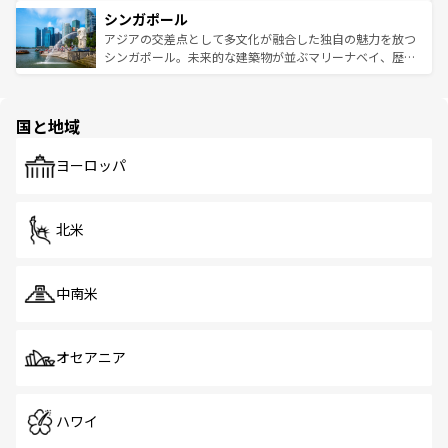
は世界的に有名で、屋台から高級レストランまで味覚を刺
的なアートスポット、そして歴史と現代が融合した町並
参照してほしい。
シンガポール
激する。気候は一年中温暖で、どの季節にも異なる楽しみ
み、どこを訪れても感動するはず。観光スポットが密集し
が待っている。親しみやすいタイの人々、仏教を中心とし
ており、効率よく見どころを回れるのも魅力。息をのむよ
アジアの交差点として多文化が融合した独自の魅力を放つ
た文化、そして多様な観光資源が、訪れる旅人を魅了し続
うな絶景から文化的な体験まで、香港を存分に楽しみ尽く
シンガポール。未来的な建築物が並ぶマリーナベイ、歴史
ける。 なお、新着のタイ情報は
コンテンツ一覧
を参照して
そう。 なお、新着の香港情報は
コンテンツ一覧
を参照して
と伝統を感じられるエスニックタウン、多数の緑豊かな公
ほしい。
ほしい。
園や自然保護区など、自然が調和した近代的な景観と文化
の多様性あふれるカラフルな町は、どこを歩いても新しい
国と地域
発見がある。さらに、治安のよさや充実した公共交通機関
も、旅行者にとっては魅力的なポイント。グルメも豊富
で、ホーカーズは地元の風情を楽しめる外せないスポット
ヨーロッパ
だ。訪れる人を飽きさせないシンガポールで、多様な魅力
を体感しよう。 なお、新着のシンガポール情報は
コンテン
ツ一覧
を参照してほしい。
北米
中南米
オセアニア
ハワイ