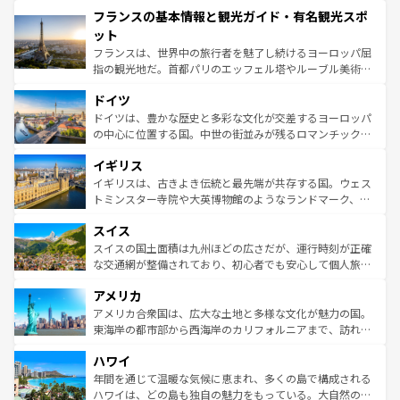
と文化が詰まったヨーロッパ屈指の旅行先だ。多様な地域
フランスの基本情報と観光ガイド・有名観光スポ
ませてくれるイタリアで、忘れられない旅をしてみよう！
文化が根付くこの国では、情熱的なフラメンコ、熱気あふ
なお、新着のイタリア情報は
コンテンツ一覧
を参照してほ
れる闘牛、そして美味しいタパスが生活の一部となってい
ット
しい。
る。首都マドリードの洗練された雰囲気や、バルセロナの
フランスは、世界中の旅行者を魅了し続けるヨーロッパ屈
アートに溢れた街角から、地方では古代ローマ遺跡や中世
指の観光地だ。首都パリのエッフェル塔やルーブル美術館
の城塞都市、穏やかなビーチリゾートまで多彩な表情を見
といった象徴的なスポットから、田舎町の古風な美しさま
せる。地方によって風土や気候が異なるスペインはその個
ドイツ
で、幅広い魅力が詰まっている。華麗な宮殿、歴史的な大
性で訪れる人を魅了する。 なお、新着のスペイン情報は
コ
聖堂、美しいビーチ、そして豊かな自然が、訪れる者を心
ドイツは、豊かな歴史と多彩な文化が交差するヨーロッパ
ンテンツ一覧
を参照してほしい。
から魅了する。また、フランスは美食の国としても知ら
の中心に位置する国。中世の街並みが残るロマンチック街
れ、フランス料理はユネスコ無形文化遺産にも登録されて
道から、未来を先取りするようなモダンな都市まで多様な
イギリス
いる。シャンパンの発祥地であるランス、プロヴァンスの
顔を持つこの国は、どこを歩いても飽きることがない。ベ
香り高いラベンダー畑など、多彩な楽しみ方が可能だ。さ
ルリンの文化的活気、バイエルン州のアルプスの絶景、そ
イギリスは、古きよき伝統と最先端が共存する国。ウェス
らに、パリ以外の地域にも魅力が溢れており、どの街角に
してライン川沿いのワイン畑といった風景は必見。ビール
トミンスター寺院や大英博物館のようなランドマーク、歴
も豊かな歴史と文化が息づいている。パリ以外の個性あふ
とソーセージを味わいながら地元の人と過ごす楽しい時間
史ある大学都市、美しい丘陵地帯や牧歌的な風景など、エ
れる地方に足を運ぶとそれぞれで全く異なる文化を体験で
スイス
は、お酒好きな人にはぜひ体験してほしい。 なお、新着の
リアごとに異なる魅力がある。また、優雅なアフタヌーン
きるだろう。 なお、新着のフランス情報は
コンテンツ一覧
ドイツ情報は
コンテンツ一覧
を参照してほしい。
ティー、ビール好きにはたまらない英国パブ、サッカー観
スイスの国土面積は九州ほどの広さだが、運行時刻が正確
を参照してほしい。
戦など、本場だからこそできる体験も豊富。イギリスを旅
な交通網が整備されており、初心者でも安心して個人旅行
して楽しみつくそう。 なお、新着のイギリス情報は
コンテ
を楽しめる。日本同様に時刻表どおりの旅が可能だ。中世
アメリカ
ンツ一覧
を参照してほしい。
の建物がそのまま残る町や、スイスならではのユニークな
博物館もあり、アルプス観光だけでなく町歩きも満喫する
アメリカ合衆国は、広大な土地と多様な文化が魅力の国。
ことができる。国民の所得が高いため物価も高いが、旅行
東海岸の都市部から西海岸のカリフォルニアまで、訪れる
者向けの交通パス提供のサービスもあり、うまく活用すれ
場所ごとに異なる風景と体験が待っている。ニューヨーク
ハワイ
ば市内交通費無料で観光を楽しむこともできる。 なお、新
のような巨大都市は、観光、ショッピング、エンターテイ
着のスイス情報は
コンテンツ一覧
を参照してほしい。
ンメントが詰まった刺激的なスポットだ。一方、アメリカ
年間を通じて温暖な気候に恵まれ、多くの島で構成される
西部には大自然が広がり、グランドキャニオンやイエロー
ハワイは、どの島も独自の魅力をもっている。大自然の神