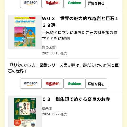
詳細を見る
Ｗ０３ 世界の魅力的な奇岩と巨石１
３９選
不思議とロマンに満ちた岩石の謎を旅の雑
学とともに解説
旅の図鑑
2021.03.18 発売
「地球の歩き方」図鑑シリーズ第３弾は、謎だらけの奇岩と巨
石の世界！
詳細を見る
０３ 御朱印でめぐる奈良のお寺
御朱印
2024.06.27 発売