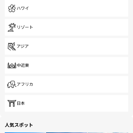
ハワイ
リゾート
アジア
中近東
アフリカ
日本
人気スポット