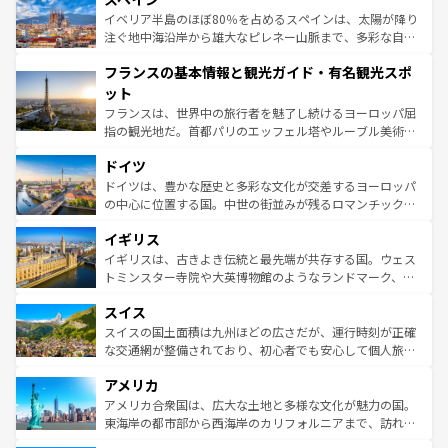
景など、自然景観も見逃せない。観光の合間には、本場の
イベリア半島のほぼ80％を占めるスペインは、太陽が降り
ピザやパスタなど、絶品のイタリア料理を堪能することも
注ぐ地中海沿岸から雄大なピレネー山脈まで、多彩な自然
できる。朝目覚めてから夜眠るまで、すべての瞬間を楽し
と文化が詰まったヨーロッパ屈指の旅行先だ。多様な地域
フランスの基本情報と観光ガイド・有名観光スポ
ませてくれるイタリアで、忘れられない旅をしてみよう！
文化が根付くこの国では、情熱的なフラメンコ、熱気あふ
なお、新着のイタリア情報は
コンテンツ一覧
を参照してほ
れる闘牛、そして美味しいタパスが生活の一部となってい
ット
しい。
る。首都マドリードの洗練された雰囲気や、バルセロナの
フランスは、世界中の旅行者を魅了し続けるヨーロッパ屈
アートに溢れた街角から、地方では古代ローマ遺跡や中世
指の観光地だ。首都パリのエッフェル塔やルーブル美術館
の城塞都市、穏やかなビーチリゾートまで多彩な表情を見
といった象徴的なスポットから、田舎町の古風な美しさま
せる。地方によって風土や気候が異なるスペインはその個
ドイツ
で、幅広い魅力が詰まっている。華麗な宮殿、歴史的な大
性で訪れる人を魅了する。 なお、新着のスペイン情報は
コ
聖堂、美しいビーチ、そして豊かな自然が、訪れる者を心
ドイツは、豊かな歴史と多彩な文化が交差するヨーロッパ
ンテンツ一覧
を参照してほしい。
から魅了する。また、フランスは美食の国としても知ら
の中心に位置する国。中世の街並みが残るロマンチック街
れ、フランス料理はユネスコ無形文化遺産にも登録されて
道から、未来を先取りするようなモダンな都市まで多様な
イギリス
いる。シャンパンの発祥地であるランス、プロヴァンスの
顔を持つこの国は、どこを歩いても飽きることがない。ベ
香り高いラベンダー畑など、多彩な楽しみ方が可能だ。さ
ルリンの文化的活気、バイエルン州のアルプスの絶景、そ
イギリスは、古きよき伝統と最先端が共存する国。ウェス
らに、パリ以外の地域にも魅力が溢れており、どの街角に
してライン川沿いのワイン畑といった風景は必見。ビール
トミンスター寺院や大英博物館のようなランドマーク、歴
も豊かな歴史と文化が息づいている。パリ以外の個性あふ
とソーセージを味わいながら地元の人と過ごす楽しい時間
史ある大学都市、美しい丘陵地帯や牧歌的な風景など、エ
れる地方に足を運ぶとそれぞれで全く異なる文化を体験で
スイス
は、お酒好きな人にはぜひ体験してほしい。 なお、新着の
リアごとに異なる魅力がある。また、優雅なアフタヌーン
きるだろう。 なお、新着のフランス情報は
コンテンツ一覧
ドイツ情報は
コンテンツ一覧
を参照してほしい。
ティー、ビール好きにはたまらない英国パブ、サッカー観
スイスの国土面積は九州ほどの広さだが、運行時刻が正確
を参照してほしい。
戦など、本場だからこそできる体験も豊富。イギリスを旅
な交通網が整備されており、初心者でも安心して個人旅行
して楽しみつくそう。 なお、新着のイギリス情報は
コンテ
を楽しめる。日本同様に時刻表どおりの旅が可能だ。中世
アメリカ
ンツ一覧
を参照してほしい。
の建物がそのまま残る町や、スイスならではのユニークな
博物館もあり、アルプス観光だけでなく町歩きも満喫する
アメリカ合衆国は、広大な土地と多様な文化が魅力の国。
ことができる。国民の所得が高いため物価も高いが、旅行
東海岸の都市部から西海岸のカリフォルニアまで、訪れる
者向けの交通パス提供のサービスもあり、うまく活用すれ
場所ごとに異なる風景と体験が待っている。ニューヨーク