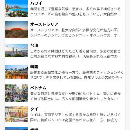
ハワイ
ば市内交通費無料で観光を楽しむこともできる。 なお、新
のような巨大都市は、観光、ショッピング、エンターテイ
着のスイス情報は
コンテンツ一覧
を参照してほしい。
ンメントが詰まった刺激的なスポットだ。一方、アメリカ
年間を通じて温暖な気候に恵まれ、多くの島で構成される
西部には大自然が広がり、グランドキャニオンやイエロー
ハワイは、どの島も独自の魅力をもっている。大自然の神
ストーン国立公園といった絶景が堪能できる。さらに、南
秘を感じたいなら、火山が生み出した壮大な景観を誇るハ
オーストラリア
部のニューオーリンズでは、音楽と美食が融合した独特の
ワイ島は見逃せない。また、定番の観光地といえばオアフ
文化が魅力。旅行者はアメリカの各地域で異なる魅力を楽
島だが、静かな自然を求めるならマウイ島やカウアイ島が
オーストラリアは、壮大な自然と多様な文化が魅力の国。
しみながら、その多様性と豊かな歴史を感じることができ
おすすめ。エメラルドグリーンに輝く海をはじめ、豊かな
シドニーのシンボルであるシドニー・オペラハウス、オー
るだろう。車でのロードトリップや列車の旅も、アメリカ
文化や歴史が息づいている。「アロハスピリット」と呼ば
ストラリア東海岸北部に広がる大サンゴ礁地帯グレートバ
ならではの贅沢な旅のスタイルだ。 なお、新着のアメリカ
台湾
れるおもてなしの心で訪れる人々を迎えてくれるハワイの
リアリーフや大陸中央部にそびえるウルル（エアーズロッ
情報は
コンテンツ一覧
を参照してほしい。
人々、おいしいローカルフードやハワイアンミュージッ
ク）、タスマニアの美しい原生林やケアンズの熱帯雨林な
日本から約４時間ほどでたどり着く台湾は、多彩な文化と
ク、伝統的なフラダンスなど、すべてがハワイの魅力を彩
ど、見どころがたくさん。また、カフェやワイン、オージ
自然が織りなす魅力的な観光地。活気あふれる大都市の台
っている。訪れるたびに新しい発見と感動が待っているハ
ービーフなどの食文化も豊かで、美味しいものであふれて
北やノスタルジックな町並みが人気な九份（ジォウフェ
ワイを、存分に味わってほしい。 なお、新着のハワイ情報
韓国
いる。アクティビティも充実しており、サーフィンやダイ
ン）、静ひつな山岳地帯である台湾東部など、都市の喧騒
は
コンテンツ一覧
を参照してほしい。
ビング、ハイキングなど、アウトドア好きにはたまらな
と山間の静けさが共存しており、訪れる人に新しい発見と
歴史ある王朝文化が残る一方で、最先端のファッションやK
い。オーストラリアの多彩な魅力を存分に味わいつくそ
驚きをもたらしてくれる。また、奥深い台湾の食文化も魅
-POPで世界を席巻している韓国。首都ソウルの宮殿や伝統
う。 なお、新着のオーストラリア情報は
コンテンツ一覧
を
力で、夜市などの屋台グルメから高級料理、ヘルシーで美
家屋が並ぶエリアでは韓国の歴史と文化に浸ることがで
参照してほしい。
ベトナム
容にもいいと評判のスイーツなど、バラエティ豊かな料理
き、地方に足を延ばせば四季折々の自然美を楽しむことが
が味わえる。 なお、新着の台湾情報は
コンテンツ一覧
を参
できる。そして、キムチや焼肉、絶品のストリートフード
豊かな自然と多様な文化が魅力的なベトナム。南北に細長
照してほしい。
まで、さまざまな韓国料理が待っている。夜には、韓国な
く伸びる国土には、広大な田園風景や青々とした山々、世
らではのナイトライフも堪能できる。あたたかいホスピタ
界遺産に登録された壮大な自然景観が点在し、都市部では
タイ
リティに包まれながら、韓国の多彩な魅力を心ゆくまで味
急速な発展と共に伝統が息づく。ハノイの古い町並みやホ
わってみてほしい。 なお、新着の韓国情報は
コンテンツ一
ーチミン市のフランス統治時代の建物も、独特の雰囲気を
タイは、東南アジアに位置する豊かな自然と歴史が息づく
覧
を参照してほしい。
醸し出している。また、バラエティの豊かさとおいしさで
国だ。首都バンコクは高層ビルが立ち並ぶ一方、伝統的な
世界中の食通を魅了してやまないベトナム料理も魅力のひ
寺院や市場がいたるところに点在し、古きよき文化と現代
とつ。フォーやバインミー、ベトナムコーヒーなどは、ぜ