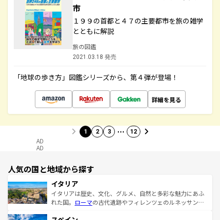
市
１９９の首都と４７の主要都市を旅の雑学
とともに解説
旅の図鑑
2021.03.18 発売
「地球の歩き方」図鑑シリーズから、第４弾が登場！
詳細を見る
…
1
2
3
12
AD
AD
人気の国と地域から探す
イタリア
イタリアは歴史、文化、グルメ、自然と多彩な魅力にあふ
れた国。
ローマ
の古代遺跡やフィレンツェのルネッサンス
美術、ヴェネツィアの運河など、歴史あるスポットはもち
スペイン
ろん、トスカーナの美しい田園風景やアマルフィ海岸の絶