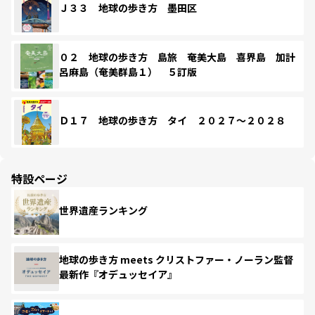
Ｊ３３ 地球の歩き方 墨田区
０２ 地球の歩き方 島旅 奄美大島 喜界島 加計
呂麻島（奄美群島１） ５訂版
Ｄ１７ 地球の歩き方 タイ ２０２７～２０２８
特設ページ
世界遺産ランキング
地球の歩き方 meets クリストファー・ノーラン監督
最新作『オデュッセイア』