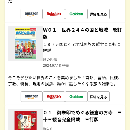
た
詳細を見る
Ｗ０１ 世界２４４の国と地域 改訂
版
１９７ヵ国と４７地域を旅の雑学とともに
解説
旅の図鑑
2024.07.18 発売
今こそ学びたい世界のことを集めました！首都、言語、民族、
宗教、特長、現地の挨拶、誰かに話したくなる旅の雑学も。
詳細を見る
０１ 御朱印でめぐる鎌倉のお寺 三
十三観音完全掲載 三訂版
御朱印