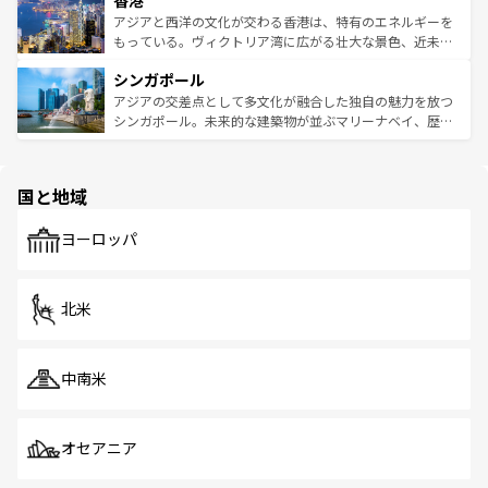
香港
の活気が交差している。北部ではチェンマイなどの山岳地
ひ現地で味わいたい。どの地域を訪れてもあたたかい人々
帯で自然と触れ合い、南部ではプーケットやクラビの美し
アジアと西洋の文化が交わる香港は、特有のエネルギーを
が旅行者を迎えてくれるので、きっと忘れられない旅にな
いビーチでリゾート気分を楽しむことができる。タイ料理
もっている。ヴィクトリア湾に広がる壮大な景色、近未来
るはずだ。 なお、新着のベトナム情報は
コンテンツ一覧
を
は世界的に有名で、屋台から高級レストランまで味覚を刺
的なアートスポット、そして歴史と現代が融合した町並
参照してほしい。
シンガポール
激する。気候は一年中温暖で、どの季節にも異なる楽しみ
み、どこを訪れても感動するはず。観光スポットが密集し
が待っている。親しみやすいタイの人々、仏教を中心とし
ており、効率よく見どころを回れるのも魅力。息をのむよ
アジアの交差点として多文化が融合した独自の魅力を放つ
た文化、そして多様な観光資源が、訪れる旅人を魅了し続
うな絶景から文化的な体験まで、香港を存分に楽しみ尽く
シンガポール。未来的な建築物が並ぶマリーナベイ、歴史
ける。 なお、新着のタイ情報は
コンテンツ一覧
を参照して
そう。 なお、新着の香港情報は
コンテンツ一覧
を参照して
と伝統を感じられるエスニックタウン、多数の緑豊かな公
ほしい。
ほしい。
園や自然保護区など、自然が調和した近代的な景観と文化
の多様性あふれるカラフルな町は、どこを歩いても新しい
国と地域
発見がある。さらに、治安のよさや充実した公共交通機関
も、旅行者にとっては魅力的なポイント。グルメも豊富
で、ホーカーズは地元の風情を楽しめる外せないスポット
ヨーロッパ
だ。訪れる人を飽きさせないシンガポールで、多様な魅力
を体感しよう。 なお、新着のシンガポール情報は
コンテン
ツ一覧
を参照してほしい。
北米
中南米
オセアニア