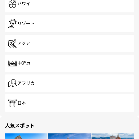
ハワイ
リゾート
アジア
中近東
アフリカ
日本
人気スポット