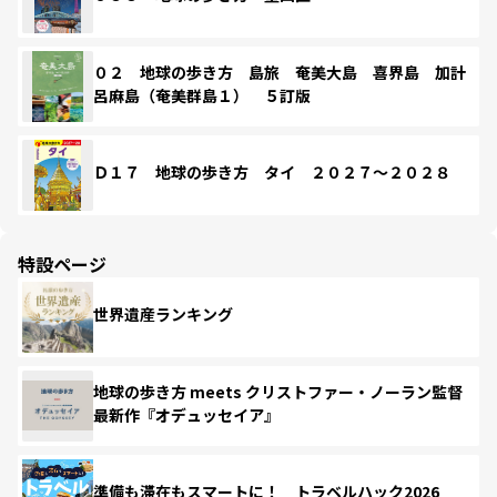
０２ 地球の歩き方 島旅 奄美大島 喜界島 加計
呂麻島（奄美群島１） ５訂版
Ｄ１７ 地球の歩き方 タイ ２０２７～２０２８
特設ページ
世界遺産ランキング
地球の歩き方 meets クリストファー・ノーラン監督
最新作『オデュッセイア』
準備も滞在もスマートに！ トラベルハック2026