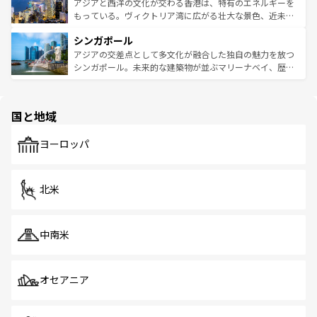
ひ現地で味わいたい。どの地域を訪れてもあたたかい人々
帯で自然と触れ合い、南部ではプーケットやクラビの美し
アジアと西洋の文化が交わる香港は、特有のエネルギーを
が旅行者を迎えてくれるので、きっと忘れられない旅にな
いビーチでリゾート気分を楽しむことができる。タイ料理
もっている。ヴィクトリア湾に広がる壮大な景色、近未来
るはずだ。 なお、新着のベトナム情報は
コンテンツ一覧
を
は世界的に有名で、屋台から高級レストランまで味覚を刺
的なアートスポット、そして歴史と現代が融合した町並
参照してほしい。
シンガポール
激する。気候は一年中温暖で、どの季節にも異なる楽しみ
み、どこを訪れても感動するはず。観光スポットが密集し
が待っている。親しみやすいタイの人々、仏教を中心とし
ており、効率よく見どころを回れるのも魅力。息をのむよ
アジアの交差点として多文化が融合した独自の魅力を放つ
た文化、そして多様な観光資源が、訪れる旅人を魅了し続
うな絶景から文化的な体験まで、香港を存分に楽しみ尽く
シンガポール。未来的な建築物が並ぶマリーナベイ、歴史
ける。 なお、新着のタイ情報は
コンテンツ一覧
を参照して
そう。 なお、新着の香港情報は
コンテンツ一覧
を参照して
と伝統を感じられるエスニックタウン、多数の緑豊かな公
ほしい。
ほしい。
園や自然保護区など、自然が調和した近代的な景観と文化
の多様性あふれるカラフルな町は、どこを歩いても新しい
国と地域
発見がある。さらに、治安のよさや充実した公共交通機関
も、旅行者にとっては魅力的なポイント。グルメも豊富
で、ホーカーズは地元の風情を楽しめる外せないスポット
ヨーロッパ
だ。訪れる人を飽きさせないシンガポールで、多様な魅力
を体感しよう。 なお、新着のシンガポール情報は
コンテン
ツ一覧
を参照してほしい。
北米
中南米
オセアニア