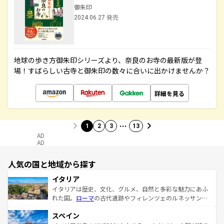
御朱印
2024.06.27 発売
地球の歩き方御朱印シリーズより、奈良のお寺の最新版が登
場！すばらしい古寺と御朱印の数々に合いに出かけませんか？
詳細を見る
…
1
2
3
13
AD
AD
人気の国と地域から探す
イタリア
イタリアは歴史、文化、グルメ、自然と多彩な魅力にあふ
れた国。
ローマ
の古代遺跡やフィレンツェのルネッサンス
美術、ヴェネツィアの運河など、歴史あるスポットはもち
スペイン
ろん、トスカーナの美しい田園風景やアマルフィ海岸の絶