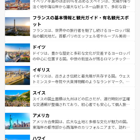
景など、自然景観も見逃せない。観光の合間には、本場の
イベリア半島のほぼ80％を占めるスペインは、太陽が降り
ピザやパスタなど、絶品のイタリア料理を堪能することも
注ぐ地中海沿岸から雄大なピレネー山脈まで、多彩な自然
できる。朝目覚めてから夜眠るまで、すべての瞬間を楽し
と文化が詰まったヨーロッパ屈指の旅行先だ。多様な地域
フランスの基本情報と観光ガイド・有名観光スポ
ませてくれるイタリアで、忘れられない旅をしてみよう！
文化が根付くこの国では、情熱的なフラメンコ、熱気あふ
なお、新着のイタリア情報は
コンテンツ一覧
を参照してほ
れる闘牛、そして美味しいタパスが生活の一部となってい
ット
しい。
る。首都マドリードの洗練された雰囲気や、バルセロナの
フランスは、世界中の旅行者を魅了し続けるヨーロッパ屈
アートに溢れた街角から、地方では古代ローマ遺跡や中世
指の観光地だ。首都パリのエッフェル塔やルーブル美術館
の城塞都市、穏やかなビーチリゾートまで多彩な表情を見
といった象徴的なスポットから、田舎町の古風な美しさま
せる。地方によって風土や気候が異なるスペインはその個
ドイツ
で、幅広い魅力が詰まっている。華麗な宮殿、歴史的な大
性で訪れる人を魅了する。 なお、新着のスペイン情報は
コ
聖堂、美しいビーチ、そして豊かな自然が、訪れる者を心
ドイツは、豊かな歴史と多彩な文化が交差するヨーロッパ
ンテンツ一覧
を参照してほしい。
から魅了する。また、フランスは美食の国としても知ら
の中心に位置する国。中世の街並みが残るロマンチック街
れ、フランス料理はユネスコ無形文化遺産にも登録されて
道から、未来を先取りするようなモダンな都市まで多様な
イギリス
いる。シャンパンの発祥地であるランス、プロヴァンスの
顔を持つこの国は、どこを歩いても飽きることがない。ベ
香り高いラベンダー畑など、多彩な楽しみ方が可能だ。さ
ルリンの文化的活気、バイエルン州のアルプスの絶景、そ
イギリスは、古きよき伝統と最先端が共存する国。ウェス
らに、パリ以外の地域にも魅力が溢れており、どの街角に
してライン川沿いのワイン畑といった風景は必見。ビール
トミンスター寺院や大英博物館のようなランドマーク、歴
も豊かな歴史と文化が息づいている。パリ以外の個性あふ
とソーセージを味わいながら地元の人と過ごす楽しい時間
史ある大学都市、美しい丘陵地帯や牧歌的な風景など、エ
れる地方に足を運ぶとそれぞれで全く異なる文化を体験で
スイス
は、お酒好きな人にはぜひ体験してほしい。 なお、新着の
リアごとに異なる魅力がある。また、優雅なアフタヌーン
きるだろう。 なお、新着のフランス情報は
コンテンツ一覧
ドイツ情報は
コンテンツ一覧
を参照してほしい。
ティー、ビール好きにはたまらない英国パブ、サッカー観
スイスの国土面積は九州ほどの広さだが、運行時刻が正確
を参照してほしい。
戦など、本場だからこそできる体験も豊富。イギリスを旅
な交通網が整備されており、初心者でも安心して個人旅行
して楽しみつくそう。 なお、新着のイギリス情報は
コンテ
を楽しめる。日本同様に時刻表どおりの旅が可能だ。中世
アメリカ
ンツ一覧
を参照してほしい。
の建物がそのまま残る町や、スイスならではのユニークな
博物館もあり、アルプス観光だけでなく町歩きも満喫する
アメリカ合衆国は、広大な土地と多様な文化が魅力の国。
ことができる。国民の所得が高いため物価も高いが、旅行
東海岸の都市部から西海岸のカリフォルニアまで、訪れる
者向けの交通パス提供のサービスもあり、うまく活用すれ
場所ごとに異なる風景と体験が待っている。ニューヨーク
ハワイ
ば市内交通費無料で観光を楽しむこともできる。 なお、新
のような巨大都市は、観光、ショッピング、エンターテイ