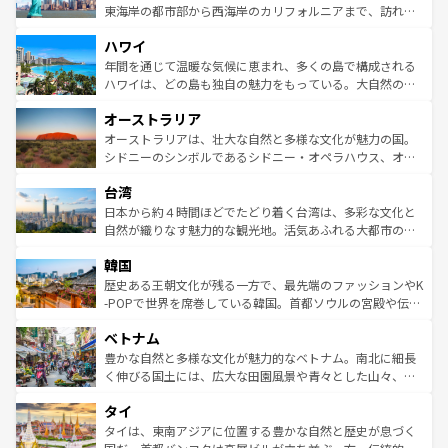
ことができる。国民の所得が高いため物価も高いが、旅行
東海岸の都市部から西海岸のカリフォルニアまで、訪れる
者向けの交通パス提供のサービスもあり、うまく活用すれ
場所ごとに異なる風景と体験が待っている。ニューヨーク
ハワイ
ば市内交通費無料で観光を楽しむこともできる。 なお、新
のような巨大都市は、観光、ショッピング、エンターテイ
着のスイス情報は
コンテンツ一覧
を参照してほしい。
ンメントが詰まった刺激的なスポットだ。一方、アメリカ
年間を通じて温暖な気候に恵まれ、多くの島で構成される
西部には大自然が広がり、グランドキャニオンやイエロー
ハワイは、どの島も独自の魅力をもっている。大自然の神
ストーン国立公園といった絶景が堪能できる。さらに、南
秘を感じたいなら、火山が生み出した壮大な景観を誇るハ
オーストラリア
部のニューオーリンズでは、音楽と美食が融合した独特の
ワイ島は見逃せない。また、定番の観光地といえばオアフ
文化が魅力。旅行者はアメリカの各地域で異なる魅力を楽
島だが、静かな自然を求めるならマウイ島やカウアイ島が
オーストラリアは、壮大な自然と多様な文化が魅力の国。
しみながら、その多様性と豊かな歴史を感じることができ
おすすめ。エメラルドグリーンに輝く海をはじめ、豊かな
シドニーのシンボルであるシドニー・オペラハウス、オー
るだろう。車でのロードトリップや列車の旅も、アメリカ
文化や歴史が息づいている。「アロハスピリット」と呼ば
ストラリア東海岸北部に広がる大サンゴ礁地帯グレートバ
ならではの贅沢な旅のスタイルだ。 なお、新着のアメリカ
台湾
れるおもてなしの心で訪れる人々を迎えてくれるハワイの
リアリーフや大陸中央部にそびえるウルル（エアーズロッ
情報は
コンテンツ一覧
を参照してほしい。
人々、おいしいローカルフードやハワイアンミュージッ
ク）、タスマニアの美しい原生林やケアンズの熱帯雨林な
日本から約４時間ほどでたどり着く台湾は、多彩な文化と
ク、伝統的なフラダンスなど、すべてがハワイの魅力を彩
ど、見どころがたくさん。また、カフェやワイン、オージ
自然が織りなす魅力的な観光地。活気あふれる大都市の台
っている。訪れるたびに新しい発見と感動が待っているハ
ービーフなどの食文化も豊かで、美味しいものであふれて
北やノスタルジックな町並みが人気な九份（ジォウフェ
ワイを、存分に味わってほしい。 なお、新着のハワイ情報
韓国
いる。アクティビティも充実しており、サーフィンやダイ
ン）、静ひつな山岳地帯である台湾東部など、都市の喧騒
は
コンテンツ一覧
を参照してほしい。
ビング、ハイキングなど、アウトドア好きにはたまらな
と山間の静けさが共存しており、訪れる人に新しい発見と
歴史ある王朝文化が残る一方で、最先端のファッションやK
い。オーストラリアの多彩な魅力を存分に味わいつくそ
驚きをもたらしてくれる。また、奥深い台湾の食文化も魅
-POPで世界を席巻している韓国。首都ソウルの宮殿や伝統
う。 なお、新着のオーストラリア情報は
コンテンツ一覧
を
力で、夜市などの屋台グルメから高級料理、ヘルシーで美
家屋が並ぶエリアでは韓国の歴史と文化に浸ることがで
参照してほしい。
ベトナム
容にもいいと評判のスイーツなど、バラエティ豊かな料理
き、地方に足を延ばせば四季折々の自然美を楽しむことが
が味わえる。 なお、新着の台湾情報は
コンテンツ一覧
を参
できる。そして、キムチや焼肉、絶品のストリートフード
豊かな自然と多様な文化が魅力的なベトナム。南北に細長
照してほしい。
まで、さまざまな韓国料理が待っている。夜には、韓国な
く伸びる国土には、広大な田園風景や青々とした山々、世
らではのナイトライフも堪能できる。あたたかいホスピタ
界遺産に登録された壮大な自然景観が点在し、都市部では
タイ
リティに包まれながら、韓国の多彩な魅力を心ゆくまで味
急速な発展と共に伝統が息づく。ハノイの古い町並みやホ
わってみてほしい。 なお、新着の韓国情報は
コンテンツ一
ーチミン市のフランス統治時代の建物も、独特の雰囲気を
タイは、東南アジアに位置する豊かな自然と歴史が息づく
覧
を参照してほしい。
醸し出している。また、バラエティの豊かさとおいしさで