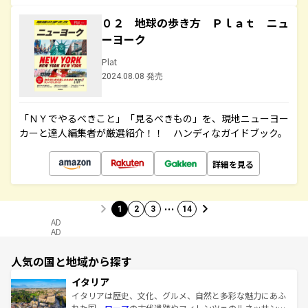
０２ 地球の歩き方 Ｐｌａｔ ニュ
ーヨーク
Plat
2024.08.08 発売
「ＮＹでやるべきこと」「見るべきもの」を、現地ニューヨー
カーと達人編集者が厳選紹介！！ ハンディなガイドブック。
詳細を見る
…
1
2
3
14
AD
AD
人気の国と地域から探す
イタリア
イタリアは歴史、文化、グルメ、自然と多彩な魅力にあふ
れた国。
ローマ
の古代遺跡やフィレンツェのルネッサンス