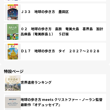
Ｊ３３ 地球の歩き方 墨田区
０２ 地球の歩き方 島旅 奄美大島 喜界島 加計
呂麻島（奄美群島１） ５訂版
Ｄ１７ 地球の歩き方 タイ ２０２７～２０２８
特設ページ
世界遺産ランキング
地球の歩き方 meets クリストファー・ノーラン監督
最新作『オデュッセイア』