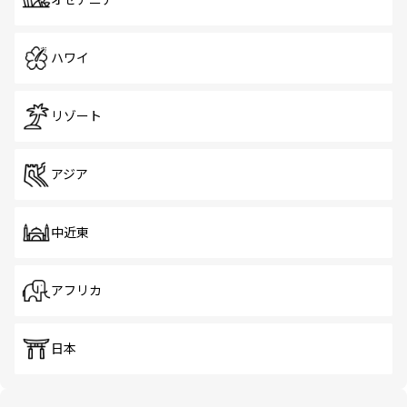
オセアニア
ハワイ
リゾート
アジア
中近東
アフリカ
日本