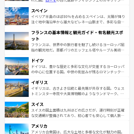
美術、ヴェネツィアの運河など、歴史あるスポットはもち
スペイン
ろん、トスカーナの美しい田園風景やアマルフィ海岸の絶
景など、自然景観も見逃せない。観光の合間には、本場の
イベリア半島のほぼ80％を占めるスペインは、太陽が降り
ピザやパスタなど、絶品のイタリア料理を堪能することも
注ぐ地中海沿岸から雄大なピレネー山脈まで、多彩な自然
できる。朝目覚めてから夜眠るまで、すべての瞬間を楽し
と文化が詰まったヨーロッパ屈指の旅行先だ。多様な地域
フランスの基本情報と観光ガイド・有名観光スポ
ませてくれるイタリアで、忘れられない旅をしてみよう！
文化が根付くこの国では、情熱的なフラメンコ、熱気あふ
なお、新着のイタリア情報は
コンテンツ一覧
を参照してほ
れる闘牛、そして美味しいタパスが生活の一部となってい
ット
しい。
る。首都マドリードの洗練された雰囲気や、バルセロナの
フランスは、世界中の旅行者を魅了し続けるヨーロッパ屈
アートに溢れた街角から、地方では古代ローマ遺跡や中世
指の観光地だ。首都パリのエッフェル塔やルーブル美術館
の城塞都市、穏やかなビーチリゾートまで多彩な表情を見
といった象徴的なスポットから、田舎町の古風な美しさま
せる。地方によって風土や気候が異なるスペインはその個
ドイツ
で、幅広い魅力が詰まっている。華麗な宮殿、歴史的な大
性で訪れる人を魅了する。 なお、新着のスペイン情報は
コ
聖堂、美しいビーチ、そして豊かな自然が、訪れる者を心
ドイツは、豊かな歴史と多彩な文化が交差するヨーロッパ
ンテンツ一覧
を参照してほしい。
から魅了する。また、フランスは美食の国としても知ら
の中心に位置する国。中世の街並みが残るロマンチック街
れ、フランス料理はユネスコ無形文化遺産にも登録されて
道から、未来を先取りするようなモダンな都市まで多様な
イギリス
いる。シャンパンの発祥地であるランス、プロヴァンスの
顔を持つこの国は、どこを歩いても飽きることがない。ベ
香り高いラベンダー畑など、多彩な楽しみ方が可能だ。さ
ルリンの文化的活気、バイエルン州のアルプスの絶景、そ
イギリスは、古きよき伝統と最先端が共存する国。ウェス
らに、パリ以外の地域にも魅力が溢れており、どの街角に
してライン川沿いのワイン畑といった風景は必見。ビール
トミンスター寺院や大英博物館のようなランドマーク、歴
も豊かな歴史と文化が息づいている。パリ以外の個性あふ
とソーセージを味わいながら地元の人と過ごす楽しい時間
史ある大学都市、美しい丘陵地帯や牧歌的な風景など、エ
れる地方に足を運ぶとそれぞれで全く異なる文化を体験で
スイス
は、お酒好きな人にはぜひ体験してほしい。 なお、新着の
リアごとに異なる魅力がある。また、優雅なアフタヌーン
きるだろう。 なお、新着のフランス情報は
コンテンツ一覧
ドイツ情報は
コンテンツ一覧
を参照してほしい。
ティー、ビール好きにはたまらない英国パブ、サッカー観
スイスの国土面積は九州ほどの広さだが、運行時刻が正確
を参照してほしい。
戦など、本場だからこそできる体験も豊富。イギリスを旅
な交通網が整備されており、初心者でも安心して個人旅行
して楽しみつくそう。 なお、新着のイギリス情報は
コンテ
を楽しめる。日本同様に時刻表どおりの旅が可能だ。中世
アメリカ
ンツ一覧
を参照してほしい。
の建物がそのまま残る町や、スイスならではのユニークな
博物館もあり、アルプス観光だけでなく町歩きも満喫する
アメリカ合衆国は、広大な土地と多様な文化が魅力の国。