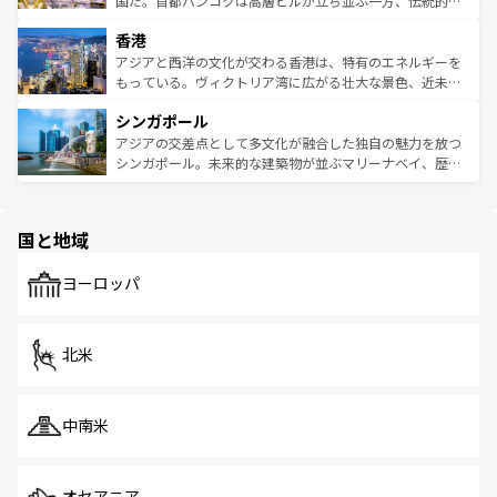
国だ。首都バンコクは高層ビルが立ち並ぶ一方、伝統的な
世界中の食通を魅了してやまないベトナム料理も魅力のひ
寺院や市場がいたるところに点在し、古きよき文化と現代
香港
とつ。フォーやバインミー、ベトナムコーヒーなどは、ぜ
の活気が交差している。北部ではチェンマイなどの山岳地
ひ現地で味わいたい。どの地域を訪れてもあたたかい人々
帯で自然と触れ合い、南部ではプーケットやクラビの美し
アジアと西洋の文化が交わる香港は、特有のエネルギーを
が旅行者を迎えてくれるので、きっと忘れられない旅にな
いビーチでリゾート気分を楽しむことができる。タイ料理
もっている。ヴィクトリア湾に広がる壮大な景色、近未来
るはずだ。 なお、新着のベトナム情報は
コンテンツ一覧
を
は世界的に有名で、屋台から高級レストランまで味覚を刺
的なアートスポット、そして歴史と現代が融合した町並
参照してほしい。
シンガポール
激する。気候は一年中温暖で、どの季節にも異なる楽しみ
み、どこを訪れても感動するはず。観光スポットが密集し
が待っている。親しみやすいタイの人々、仏教を中心とし
ており、効率よく見どころを回れるのも魅力。息をのむよ
アジアの交差点として多文化が融合した独自の魅力を放つ
た文化、そして多様な観光資源が、訪れる旅人を魅了し続
うな絶景から文化的な体験まで、香港を存分に楽しみ尽く
シンガポール。未来的な建築物が並ぶマリーナベイ、歴史
ける。 なお、新着のタイ情報は
コンテンツ一覧
を参照して
そう。 なお、新着の香港情報は
コンテンツ一覧
を参照して
と伝統を感じられるエスニックタウン、多数の緑豊かな公
ほしい。
ほしい。
園や自然保護区など、自然が調和した近代的な景観と文化
の多様性あふれるカラフルな町は、どこを歩いても新しい
国と地域
発見がある。さらに、治安のよさや充実した公共交通機関
も、旅行者にとっては魅力的なポイント。グルメも豊富
で、ホーカーズは地元の風情を楽しめる外せないスポット
ヨーロッパ
だ。訪れる人を飽きさせないシンガポールで、多様な魅力
を体感しよう。 なお、新着のシンガポール情報は
コンテン
ツ一覧
を参照してほしい。
北米
中南米