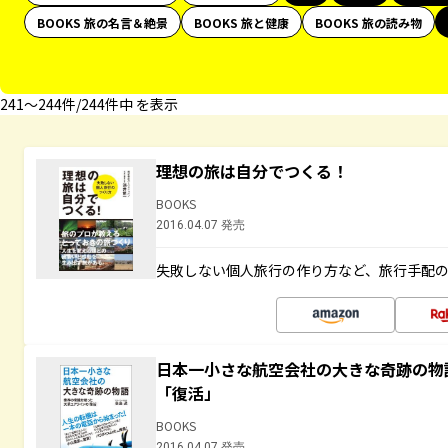
BOOKS 旅の名言＆絶景
BOOKS 旅と健康
BOOKS 旅の読み物
241〜244件/244件中 を表示
理想の旅は自分でつくる！
BOOKS
2016.04.07 発売
失敗しない個人旅行の作り方など、旅行手配
日本一小さな航空会社の大きな奇跡の物
「復活」
BOOKS
2016.04.07 発売