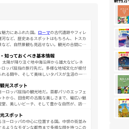
新刊ガ
な魅力にあふれた国。
ローマ
の古代遺跡やフィレ
運河など、歴史あるスポットはもちろん、トスカ
景など、自然景観も見逃せない。観光の合間に
ア料理を堪能することもできる。朝目覚めてから
・知っておくべき基本情報
るイタリアで、忘れられない旅をしてみよう！
、太陽が降り注ぐ地中海沿岸から雄大なピレネ
を参照してほしい。
ーロッパ屈指の旅行先だ。多様な地域文化が根付
ふれる闘牛、そして美味しいタパスが生活の一部
雰囲気や、バルセロナのアートに溢れた街角か
観光スポット
市、穏やかなビーチリゾートまで多彩な表情を見
ヨーロッパ屈指の観光地だ。首都パリのエッフェ
はその個性で訪れる人を魅了する。 なお、
ットから、田舎町の古風な美しさまで、幅広い魅
してほしい。
聖堂、美しいビーチ、そして豊かな自然が、訪れ
食の国としても知られ、フランス料理はユネスコ
光スポット
ンの発祥地であるランス、プロヴァンスの香り高
るヨーロッパの中心に位置する国。中世の街並み
だ。さらに、パリ以外の地域にも魅力が溢れてお
するようなモダンな都市まで多様な顔を持つこの
ている。パリ以外の個性あふれる地方に足を運ぶ