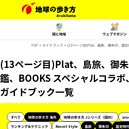
国と地域
ウェブマガジン
TOP
ガイドブック
(13ページ目)Plat、島旅、御朱印、歴
(13ページ目)Plat、島旅、
鑑、BOOKS スペシャルコラボ、
ガイドブック一覧
すべて
地球の歩き方 海外
地球の歩き方 Jシリーズ（国内）
aru
ランキング&テクニック
Resort Style
島旅
御朱印
歴史時