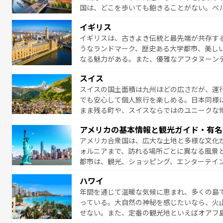
国は、どこを歩いても飽きることがない。ベ
絶景、そしてライン川沿いのワイン畑といっ
一覧
を参照してほしい。
イギリス
ら地元の人と過ごす楽しい時間は、お酒好きな人にはぜ
イギリスは、古きよき伝統と最先端が共存す
イツ情報は
コンテンツ一覧
を参照してほしい
うなランドマーク、歴史ある大学都市、美し
なる魅力がある。また、優雅なアフタヌーン
ッカー観戦など、本場だからこそできる体験も
スイス
お、新着のイギリス情報は
コンテンツ一覧
を
スイスの国土面積は九州ほどの広さだが、運
でも安心して個人旅行を楽しめる。日本同様
まま残る町や、スイスならではのユニークな
満喫することができる。国民の所得が高いた
アメリカの基本情報と観光ガイド・有名
ービスもあり、うまく活用すれば市内交通費無料で
アメリカ合衆国は、広大な土地と多様な文化
のスイス情報は
コンテンツ一覧
を参照してほ
ォルニアまで、訪れる場所ごとに異なる風景
都市は、観光、ショッピング、エンターテイ
アメリカ西部には大自然が広がり、グランド
ハワイ
絶景が堪能できる。さらに、南部のニューオ
年間を通じて温暖な気候に恵まれ、多くの島
が魅力。旅行者はアメリカの各地域で異なる
っている。大自然の神秘を感じたいなら、火
感じることができるだろう。車でのロードト
せない。また、定番の観光地といえばオアフ
旅のスタイルだ。 なお、新着のアメリカ情