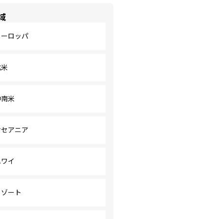
域
ヨーロッパ
北米
中南米
オセアニア
ハワイ
リゾート