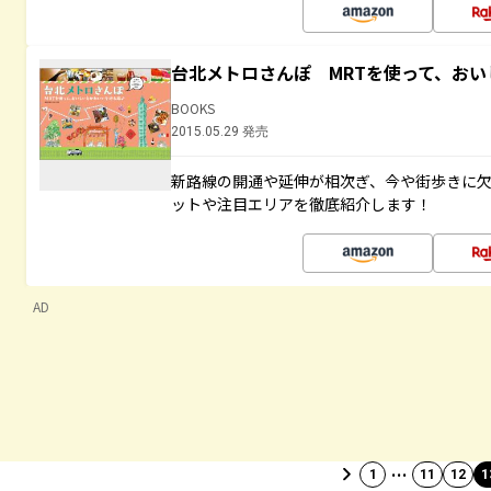
台北メトロさんぽ MRTを使って、お
BOOKS
2015.05.29 発売
新路線の開通や延伸が相次ぎ、今や街歩きに
ットや注目エリアを徹底紹介します！
AD
…
1
11
12
1