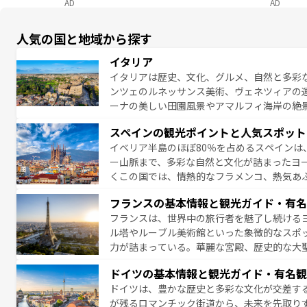
AD
AD
人気の国と地域から探す
イタリア
イタリアは歴史、文化、グルメ、自然と多彩
ンツェのルネッサンス美術、ヴェネツィアの
ーナの美しい田園風景やアマルフィ海岸の絶
は、本場のピザやパスタなど、絶品のイタリ
スペインの観光ポイントと人気スポット
夜眠るまで、すべての瞬間を楽しませてくれ
イベリア半島のほぼ80％を占めるスペインは
なお、新着のイタリア情報は
コンテンツ一覧
ー山脈まで、多彩な自然と文化が詰まったヨ
くこの国では、情熱的なフラメンコ、熱気あ
となっている。首都マドリードの洗練された
フランスの基本情報と観光ガイド・有名
ら、地方では古代ローマ遺跡や中世の城塞都
フランスは、世界中の旅行者を魅了し続ける
せる。地方によって風土や気候が異なるスペイン
ル塔やルーブル美術館といった象徴的なスポ
新着のスペイン情報は
コンテンツ一覧
を参照
力が詰まっている。華麗な宮殿、歴史的な大
る者を心から魅了する。また、フランスは美
ドイツの基本情報と観光ガイド・有名観
無形文化遺産にも登録されている。シャンパ
ドイツは、豊かな歴史と多彩な文化が交差す
いラベンダー畑など、多彩な楽しみ方が可能
が残るロマンチック街道から、未来を先取り
り、どの街角にも豊かな歴史と文化が息づい