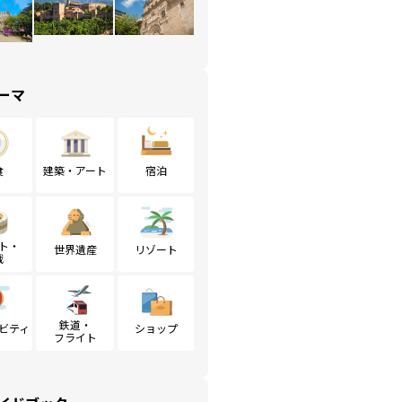
ーマ
食
建築・アート
宿泊
ト・
世界遺産
リゾート
戦
鉄道・
ビティ
ショップ
フライト