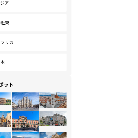
アジア
中近東
アフリカ
日本
ポット