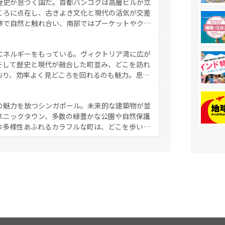
歴史が息づく国だ。首都バンコクは高層ビルが立
かい人々が旅行者を迎えてくれるので、きっと忘
ころに点在し、古きよき文化と現代の活気が交差
お、新着のベトナム情報は
コンテンツ一覧
を参照してほし
帯で自然と触れ合い、南部ではプーケットやクラ
とができる。タイ料理は世界的に有名で、屋台か
は一年中温暖で、どの季節にも異なる楽しみが待
エネルギーをもっている。ヴィクトリア湾に広が
中心とした文化、そして多様な観光資源が、訪れ
そして歴史と現代が融合した町並み、どこを訪れ
イ情報は
コンテンツ一覧
を参照してほしい。
おり、効率よく見どころを回れるのも魅力。息を
み尽くそう。 なお、新着の香港情
の魅力を放つシンガポール。未来的な建築物が並
スニックタウン、多数の緑豊かな公園や自然保護
の多様性あふれるカラフルな町は、どこを歩いて
充実した公共交通機関も、旅行者にとっては魅力
は地元の風情を楽しめる外せないスポットだ。訪
う。 なお、新着のシンガポー