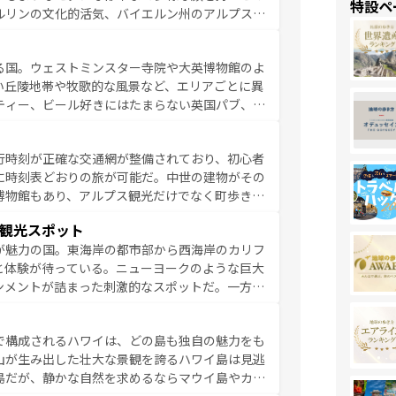
特設ペ
ルリンの文化的活気、バイエルン州のアルプスの
とそれぞれで全く異なる文化を体験できるだろう。 なお、新着のフランス情報は
コンテンツ
た風景は必見。ビールとソーセージを味わいなが
ひ体験してほしい。 なお、新着のド
る国。ウェストミンスター寺院や大英博物館のよ
。
い丘陵地帯や牧歌的な風景など、エリアごとに異
ティー、ビール好きにはたまらない英国パブ、サ
豊富。イギリスを旅して楽しみつくそう。 な
参照してほしい。
行時刻が正確な交通網が整備されており、初心者
に時刻表どおりの旅が可能だ。中世の建物がその
博物館もあり、アルプス観光だけでなく町歩きも
め物価も高いが、旅行者向けの交通パス提供のサ
観光スポット
観光を楽しむこともできる。 なお、新着
が魅力の国。東海岸の都市部から西海岸のカリフ
しい。
と体験が待っている。ニューヨークのような巨大
ンメントが詰まった刺激的なスポットだ。一方、
キャニオンやイエローストーン国立公園といった
ーリンズでは、音楽と美食が融合した独特の文化
で構成されるハワイは、どの島も独自の魅力をも
魅力を楽しみながら、その多様性と豊かな歴史を
山が生み出した壮大な景観を誇るハワイ島は見逃
リップや列車の旅も、アメリカならではの贅沢な
島だが、静かな自然を求めるならマウイ島やカウ
報は
コンテンツ一覧
を参照してほしい。