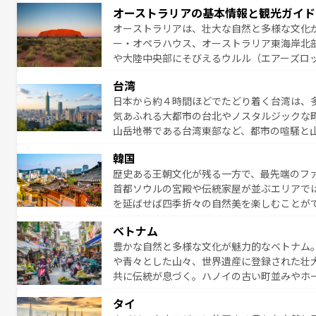
アイ島がおすすめ。エメラルドグリーンに輝
オーストラリアの基本情報と観光ガイド
る。「アロハスピリット」と呼ばれるおもて
オーストラリアは、壮大な自然と多様な文化
人々、おいしいローカルフードやハワイアン
ー・オペラハウス、オーストラリア東海岸北
がハワイの魅力を彩っている。訪れるたびに
や大陸中央部にそびえるウルル（エアーズロ
味わってほしい。 なお、新着のハワイ情報は
熱帯雨林など、見どころがたくさん。また、
台湾
豊かで、美味しいものであふれている。アク
日本から約４時間ほどでたどり着く台湾は、
ング、ハイキングなど、アウトドア好きには
気あふれる大都市の台北やノスタルジックな
に味わいつくそう。 なお、新着のオー
山岳地帯である台湾東部など、都市の喧騒と
発見と驚きをもたらしてくれる。また、奥深
韓国
から高級料理、ヘルシーで美容にもいいと評
歴史ある王朝文化が残る一方で、最先端のファ
える。 なお、新着の台湾情報は
コンテンツ一
首都ソウルの宮殿や伝統家屋が並ぶエリアで
を延ばせば四季折々の自然美を楽しむことが
トフードまで、さまざまな韓国料理が待って
ベトナム
能できる。あたたかいホスピタリティに包ま
豊かな自然と多様な文化が魅力的なベトナム
てみてほしい。 なお、新着の韓国情報は
コン
や青々とした山々、世界遺産に登録された壮
共に伝統が息づく。ハノイの古い町並みやホ
雰囲気を醸し出している。また、バラエティ
タイ
まないベトナム料理も魅力のひとつ。フォー