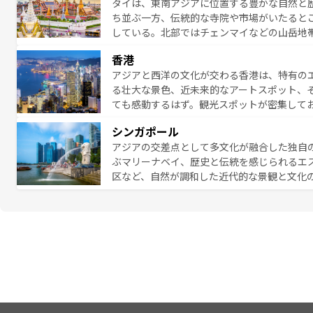
タイは、東南アジアに位置する豊かな自然と
地で味わいたい。どの地域を訪れてもあたた
ち並ぶ一方、伝統的な寺院や市場がいたると
れられない旅になるはずだ。 な
している。北部ではチェンマイなどの山岳地
い。
ビの美しいビーチでリゾート気分を楽しむこ
香港
ら高級レストランまで味覚を刺激する。気候
アジアと西洋の文化が交わる香港は、特有の
っている。親しみやすいタイの人々、仏教を
る壮大な景色、近未来的なアートスポット、
る旅人を魅了し続ける。 なお、新着のタ
ても感動するはず。観光スポットが密集して
のむような絶景から文化的な体験まで、香港を存分に楽し
シンガポール
報は
コンテンツ一覧
を参照してほしい。
アジアの交差点として多文化が融合した独自
ぶマリーナベイ、歴史と伝統を感じられるエ
区など、自然が調和した近代的な景観と文化
も新しい発見がある。さらに、治安のよさや
的なポイント。グルメも豊富で、ホーカーズ
れる人を飽きさせないシンガポールで、多様な魅力を体感しよ
ル情報は
コンテンツ一覧
を参照してほしい。