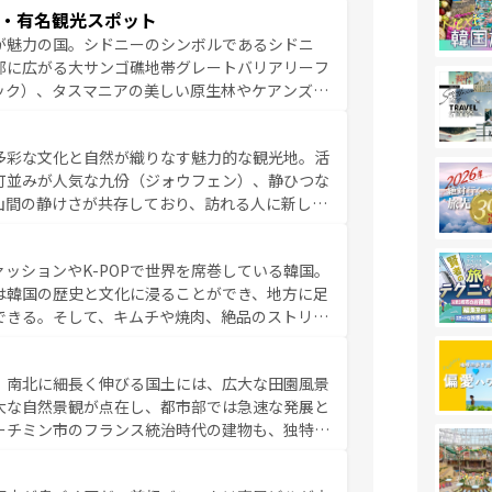
く海をはじめ、豊かな文化や歴史が息づいてい
・有名観光スポット
なしの心で訪れる人々を迎えてくれるハワイの
が魅力の国。シドニーのシンボルであるシドニ
ミュージック、伝統的なフラダンスなど、すべて
部に広がる大サンゴ礁地帯グレートバリアリーフ
新しい発見と感動が待っているハワイを、存分に
ック）、タスマニアの美しい原生林やケアンズの
コンテンツ一覧
を参照してほしい。
カフェやワイン、オージービーフなどの食文化も
ティビティも充実しており、サーフィンやダイビ
多彩な文化と自然が織りなす魅力的な観光地。活
たまらない。オーストラリアの多彩な魅力を存分
町並みが人気な九份（ジォウフェン）、静ひつな
ストラリア情報は
コンテンツ一覧
を参照してほしい。
山間の静けさが共存しており、訪れる人に新しい
い台湾の食文化も魅力で、夜市などの屋台グルメ
判のスイーツなど、バラエティ豊かな料理が味わ
ッションやK-POPで世界を席巻している韓国。
覧
を参照してほしい。
は韓国の歴史と文化に浸ることができ、地方に足
できる。そして、キムチや焼肉、絶品のストリー
いる。夜には、韓国ならではのナイトライフも堪
れながら、韓国の多彩な魅力を心ゆくまで味わっ
。南北に細長く伸びる国土には、広大な田園風景
テンツ一覧
を参照してほしい。
大な自然景観が点在し、都市部では急速な発展と
ーチミン市のフランス統治時代の建物も、独特の
の豊かさとおいしさで世界中の食通を魅了してや
やバインミー、ベトナムコーヒーなどは、ぜひ現