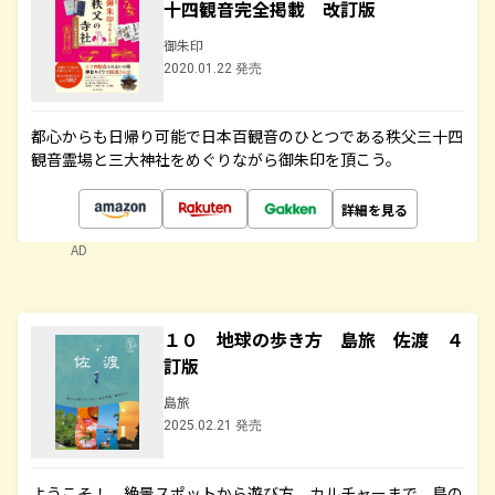
十四観音完全掲載 改訂版
御朱印
2020.01.22 発売
都心からも日帰り可能で日本百観音のひとつである秩父三十四
観音霊場と三大神社をめぐりながら御朱印を頂こう。
詳細を見る
AD
１０ 地球の歩き方 島旅 佐渡 ４
訂版
島旅
2025.02.21 発売
ようこそ！ 絶景スポットから遊び方、カルチャーまで、島の