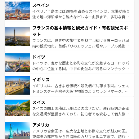
スペイン
ろん、トスカーナの美しい田園風景やアマルフィ海岸の絶
景など、自然景観も見逃せない。観光の合間には、本場の
イベリア半島のほぼ80％を占めるスペインは、太陽が降り
ピザやパスタなど、絶品のイタリア料理を堪能することも
注ぐ地中海沿岸から雄大なピレネー山脈まで、多彩な自然
できる。朝目覚めてから夜眠るまで、すべての瞬間を楽し
と文化が詰まったヨーロッパ屈指の旅行先だ。多様な地域
フランスの基本情報と観光ガイド・有名観光スポ
ませてくれるイタリアで、忘れられない旅をしてみよう！
文化が根付くこの国では、情熱的なフラメンコ、熱気あふ
なお、新着のイタリア情報は
コンテンツ一覧
を参照してほ
れる闘牛、そして美味しいタパスが生活の一部となってい
ット
しい。
る。首都マドリードの洗練された雰囲気や、バルセロナの
フランスは、世界中の旅行者を魅了し続けるヨーロッパ屈
アートに溢れた街角から、地方では古代ローマ遺跡や中世
指の観光地だ。首都パリのエッフェル塔やルーブル美術館
の城塞都市、穏やかなビーチリゾートまで多彩な表情を見
といった象徴的なスポットから、田舎町の古風な美しさま
せる。地方によって風土や気候が異なるスペインはその個
ドイツ
で、幅広い魅力が詰まっている。華麗な宮殿、歴史的な大
性で訪れる人を魅了する。 なお、新着のスペイン情報は
コ
聖堂、美しいビーチ、そして豊かな自然が、訪れる者を心
ドイツは、豊かな歴史と多彩な文化が交差するヨーロッパ
ンテンツ一覧
を参照してほしい。
から魅了する。また、フランスは美食の国としても知ら
の中心に位置する国。中世の街並みが残るロマンチック街
れ、フランス料理はユネスコ無形文化遺産にも登録されて
道から、未来を先取りするようなモダンな都市まで多様な
イギリス
いる。シャンパンの発祥地であるランス、プロヴァンスの
顔を持つこの国は、どこを歩いても飽きることがない。ベ
香り高いラベンダー畑など、多彩な楽しみ方が可能だ。さ
ルリンの文化的活気、バイエルン州のアルプスの絶景、そ
イギリスは、古きよき伝統と最先端が共存する国。ウェス
らに、パリ以外の地域にも魅力が溢れており、どの街角に
してライン川沿いのワイン畑といった風景は必見。ビール
トミンスター寺院や大英博物館のようなランドマーク、歴
も豊かな歴史と文化が息づいている。パリ以外の個性あふ
とソーセージを味わいながら地元の人と過ごす楽しい時間
史ある大学都市、美しい丘陵地帯や牧歌的な風景など、エ
れる地方に足を運ぶとそれぞれで全く異なる文化を体験で
スイス
は、お酒好きな人にはぜひ体験してほしい。 なお、新着の
リアごとに異なる魅力がある。また、優雅なアフタヌーン
きるだろう。 なお、新着のフランス情報は
コンテンツ一覧
ドイツ情報は
コンテンツ一覧
を参照してほしい。
ティー、ビール好きにはたまらない英国パブ、サッカー観
スイスの国土面積は九州ほどの広さだが、運行時刻が正確
を参照してほしい。
戦など、本場だからこそできる体験も豊富。イギリスを旅
な交通網が整備されており、初心者でも安心して個人旅行
して楽しみつくそう。 なお、新着のイギリス情報は
コンテ
を楽しめる。日本同様に時刻表どおりの旅が可能だ。中世
アメリカ
ンツ一覧
を参照してほしい。
の建物がそのまま残る町や、スイスならではのユニークな
博物館もあり、アルプス観光だけでなく町歩きも満喫する
アメリカ合衆国は、広大な土地と多様な文化が魅力の国。
ことができる。国民の所得が高いため物価も高いが、旅行
東海岸の都市部から西海岸のカリフォルニアまで、訪れる