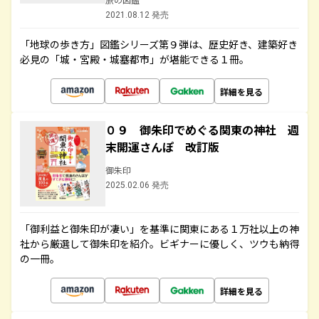
2021.08.12 発売
「地球の歩き方」図鑑シリーズ第９弾は、歴史好き、建築好き
必見の「城・宮殿・城塞都市」が堪能できる１冊。
詳細を見る
０９ 御朱印でめぐる関東の神社 週
末開運さんぽ 改訂版
御朱印
2025.02.06 発売
「御利益と御朱印が凄い」を基準に関東にある１万社以上の神
社から厳選して御朱印を紹介。ビギナーに優しく、ツウも納得
の一冊。
詳細を見る