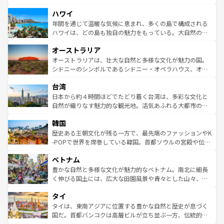
者向けの交通パス提供のサービスもあり、うまく活用すれ
場所ごとに異なる風景と体験が待っている。ニューヨーク
ハワイ
ば市内交通費無料で観光を楽しむこともできる。 なお、新
のような巨大都市は、観光、ショッピング、エンターテイ
着のスイス情報は
コンテンツ一覧
を参照してほしい。
ンメントが詰まった刺激的なスポットだ。一方、アメリカ
年間を通じて温暖な気候に恵まれ、多くの島で構成される
西部には大自然が広がり、グランドキャニオンやイエロー
ハワイは、どの島も独自の魅力をもっている。大自然の神
ストーン国立公園といった絶景が堪能できる。さらに、南
秘を感じたいなら、火山が生み出した壮大な景観を誇るハ
オーストラリア
部のニューオーリンズでは、音楽と美食が融合した独特の
ワイ島は見逃せない。また、定番の観光地といえばオアフ
文化が魅力。旅行者はアメリカの各地域で異なる魅力を楽
島だが、静かな自然を求めるならマウイ島やカウアイ島が
オーストラリアは、壮大な自然と多様な文化が魅力の国。
しみながら、その多様性と豊かな歴史を感じることができ
おすすめ。エメラルドグリーンに輝く海をはじめ、豊かな
シドニーのシンボルであるシドニー・オペラハウス、オー
るだろう。車でのロードトリップや列車の旅も、アメリカ
文化や歴史が息づいている。「アロハスピリット」と呼ば
ストラリア東海岸北部に広がる大サンゴ礁地帯グレートバ
ならではの贅沢な旅のスタイルだ。 なお、新着のアメリカ
台湾
れるおもてなしの心で訪れる人々を迎えてくれるハワイの
リアリーフや大陸中央部にそびえるウルル（エアーズロッ
情報は
コンテンツ一覧
を参照してほしい。
人々、おいしいローカルフードやハワイアンミュージッ
ク）、タスマニアの美しい原生林やケアンズの熱帯雨林な
日本から約４時間ほどでたどり着く台湾は、多彩な文化と
ク、伝統的なフラダンスなど、すべてがハワイの魅力を彩
ど、見どころがたくさん。また、カフェやワイン、オージ
自然が織りなす魅力的な観光地。活気あふれる大都市の台
っている。訪れるたびに新しい発見と感動が待っているハ
ービーフなどの食文化も豊かで、美味しいものであふれて
北やノスタルジックな町並みが人気な九份（ジォウフェ
ワイを、存分に味わってほしい。 なお、新着のハワイ情報
韓国
いる。アクティビティも充実しており、サーフィンやダイ
ン）、静ひつな山岳地帯である台湾東部など、都市の喧騒
は
コンテンツ一覧
を参照してほしい。
ビング、ハイキングなど、アウトドア好きにはたまらな
と山間の静けさが共存しており、訪れる人に新しい発見と
歴史ある王朝文化が残る一方で、最先端のファッションやK
い。オーストラリアの多彩な魅力を存分に味わいつくそ
驚きをもたらしてくれる。また、奥深い台湾の食文化も魅
-POPで世界を席巻している韓国。首都ソウルの宮殿や伝統
う。 なお、新着のオーストラリア情報は
コンテンツ一覧
を
力で、夜市などの屋台グルメから高級料理、ヘルシーで美
家屋が並ぶエリアでは韓国の歴史と文化に浸ることがで
参照してほしい。
ベトナム
容にもいいと評判のスイーツなど、バラエティ豊かな料理
き、地方に足を延ばせば四季折々の自然美を楽しむことが
が味わえる。 なお、新着の台湾情報は
コンテンツ一覧
を参
できる。そして、キムチや焼肉、絶品のストリートフード
豊かな自然と多様な文化が魅力的なベトナム。南北に細長
照してほしい。
まで、さまざまな韓国料理が待っている。夜には、韓国な
く伸びる国土には、広大な田園風景や青々とした山々、世
らではのナイトライフも堪能できる。あたたかいホスピタ
界遺産に登録された壮大な自然景観が点在し、都市部では
タイ
リティに包まれながら、韓国の多彩な魅力を心ゆくまで味
急速な発展と共に伝統が息づく。ハノイの古い町並みやホ
わってみてほしい。 なお、新着の韓国情報は
コンテンツ一
ーチミン市のフランス統治時代の建物も、独特の雰囲気を
タイは、東南アジアに位置する豊かな自然と歴史が息づく
覧
を参照してほしい。
醸し出している。また、バラエティの豊かさとおいしさで
国だ。首都バンコクは高層ビルが立ち並ぶ一方、伝統的な
世界中の食通を魅了してやまないベトナム料理も魅力のひ
寺院や市場がいたるところに点在し、古きよき文化と現代