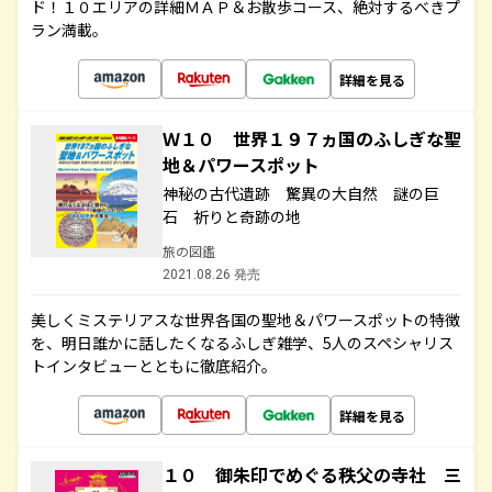
ド！１０エリアの詳細ＭＡＰ＆お散歩コース、絶対するべきプ
ラン満載。
詳細を見る
Ｗ１０ 世界１９７ヵ国のふしぎな聖
地＆パワースポット
神秘の古代遺跡 驚異の大自然 謎の巨
石 祈りと奇跡の地
旅の図鑑
2021.08.26 発売
美しくミステリアスな世界各国の聖地＆パワースポットの特徴
を、明日誰かに話したくなるふしぎ雑学、5人のスペシャリス
トインタビューとともに徹底紹介。
詳細を見る
１０ 御朱印でめぐる秩父の寺社 三