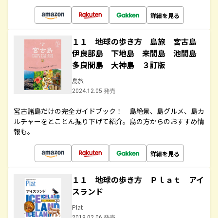
詳細を見る
１１ 地球の歩き方 島旅 宮古島
伊良部島 下地島 来間島 池間島
多良間島 大神島 ３訂版
島旅
2024.12.05 発売
宮古諸島だけの完全ガイドブック！ 島絶景、島グルメ、島カ
ルチャーをとことん掘り下げて紹介。島の方からのおすすめ情
報も。
詳細を見る
１１ 地球の歩き方 Ｐｌａｔ アイ
スランド
Plat
2019.02.06 発売