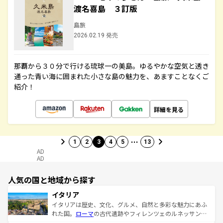
渡名喜島 ３訂版
島旅
2026.02.19 発売
那覇から３０分で行ける琉球一の美島。ゆるやかな空気と透き
通った青い海に囲まれた小さな島の魅力を、あますことなくご
紹介！
詳細を見る
…
1
2
3
4
5
13
AD
AD
人気の国と地域から探す
イタリア
イタリアは歴史、文化、グルメ、自然と多彩な魅力にあふ
れた国。
ローマ
の古代遺跡やフィレンツェのルネッサンス
美術、ヴェネツィアの運河など、歴史あるスポットはもち