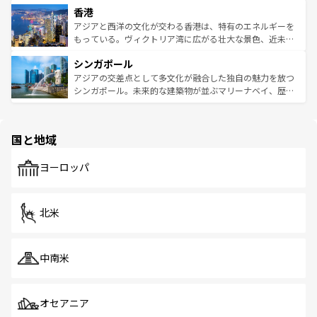
香港
とつ。フォーやバインミー、ベトナムコーヒーなどは、ぜ
の活気が交差している。北部ではチェンマイなどの山岳地
ひ現地で味わいたい。どの地域を訪れてもあたたかい人々
帯で自然と触れ合い、南部ではプーケットやクラビの美し
アジアと西洋の文化が交わる香港は、特有のエネルギーを
が旅行者を迎えてくれるので、きっと忘れられない旅にな
いビーチでリゾート気分を楽しむことができる。タイ料理
もっている。ヴィクトリア湾に広がる壮大な景色、近未来
るはずだ。 なお、新着のベトナム情報は
コンテンツ一覧
を
は世界的に有名で、屋台から高級レストランまで味覚を刺
的なアートスポット、そして歴史と現代が融合した町並
参照してほしい。
シンガポール
激する。気候は一年中温暖で、どの季節にも異なる楽しみ
み、どこを訪れても感動するはず。観光スポットが密集し
が待っている。親しみやすいタイの人々、仏教を中心とし
ており、効率よく見どころを回れるのも魅力。息をのむよ
アジアの交差点として多文化が融合した独自の魅力を放つ
た文化、そして多様な観光資源が、訪れる旅人を魅了し続
うな絶景から文化的な体験まで、香港を存分に楽しみ尽く
シンガポール。未来的な建築物が並ぶマリーナベイ、歴史
ける。 なお、新着のタイ情報は
コンテンツ一覧
を参照して
そう。 なお、新着の香港情報は
コンテンツ一覧
を参照して
と伝統を感じられるエスニックタウン、多数の緑豊かな公
ほしい。
ほしい。
園や自然保護区など、自然が調和した近代的な景観と文化
の多様性あふれるカラフルな町は、どこを歩いても新しい
国と地域
発見がある。さらに、治安のよさや充実した公共交通機関
も、旅行者にとっては魅力的なポイント。グルメも豊富
で、ホーカーズは地元の風情を楽しめる外せないスポット
ヨーロッパ
だ。訪れる人を飽きさせないシンガポールで、多様な魅力
を体感しよう。 なお、新着のシンガポール情報は
コンテン
ツ一覧
を参照してほしい。
北米
中南米
オセアニア