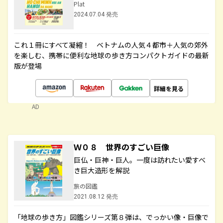
Plat
2024.07.04 発売
これ１冊にすべて凝縮！ ベトナムの人気４都市＋人気の郊外
を楽しむ、携帯に便利な地球の歩き方コンパクトガイドの最新
版が登場
詳細を見る
AD
Ｗ０８ 世界のすごい巨像
巨仏・巨神・巨人。一度は訪れたい愛すべ
き巨大造形を解説
旅の図鑑
2021.08.12 発売
「地球の歩き方」図鑑シリーズ第８弾は、でっかい像・巨像で