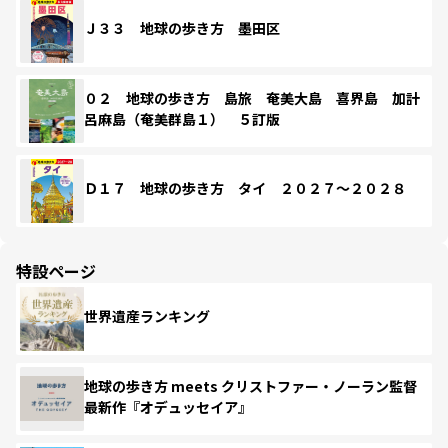
Ｊ３３ 地球の歩き方 墨田区
０２ 地球の歩き方 島旅 奄美大島 喜界島 加計
呂麻島（奄美群島１） ５訂版
Ｄ１７ 地球の歩き方 タイ ２０２７～２０２８
特設ページ
世界遺産ランキング
地球の歩き方 meets クリストファー・ノーラン監督
最新作『オデュッセイア』