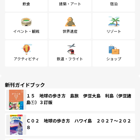
飲食
建築・アート
宿泊
イベント・観戦
世界遺産
リゾート
アクティビティ
鉄道・フライト
ショップ
新刊ガイドブック
１５ 地球の歩き方 島旅 伊豆大島 利島（伊豆諸
島①）３訂版
Ｃ０２ 地球の歩き方 ハワイ島 ２０２７～２０２
８