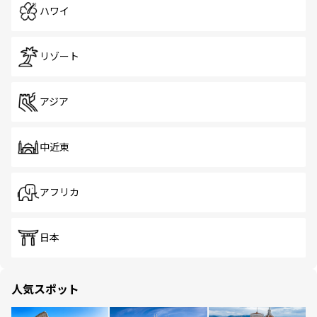
ハワイ
リゾート
アジア
中近東
アフリカ
日本
人気スポット