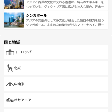
ひ現地で味わいたい。どの地域を訪れてもあたたかい人々
帯で自然と触れ合い、南部ではプーケットやクラビの美し
アジアと西洋の文化が交わる香港は、特有のエネルギーを
が旅行者を迎えてくれるので、きっと忘れられない旅にな
いビーチでリゾート気分を楽しむことができる。タイ料理
もっている。ヴィクトリア湾に広がる壮大な景色、近未来
るはずだ。 なお、新着のベトナム情報は
コンテンツ一覧
を
は世界的に有名で、屋台から高級レストランまで味覚を刺
的なアートスポット、そして歴史と現代が融合した町並
参照してほしい。
シンガポール
激する。気候は一年中温暖で、どの季節にも異なる楽しみ
み、どこを訪れても感動するはず。観光スポットが密集し
が待っている。親しみやすいタイの人々、仏教を中心とし
ており、効率よく見どころを回れるのも魅力。息をのむよ
アジアの交差点として多文化が融合した独自の魅力を放つ
た文化、そして多様な観光資源が、訪れる旅人を魅了し続
うな絶景から文化的な体験まで、香港を存分に楽しみ尽く
シンガポール。未来的な建築物が並ぶマリーナベイ、歴史
ける。 なお、新着のタイ情報は
コンテンツ一覧
を参照して
そう。 なお、新着の香港情報は
コンテンツ一覧
を参照して
と伝統を感じられるエスニックタウン、多数の緑豊かな公
ほしい。
ほしい。
園や自然保護区など、自然が調和した近代的な景観と文化
の多様性あふれるカラフルな町は、どこを歩いても新しい
国と地域
発見がある。さらに、治安のよさや充実した公共交通機関
も、旅行者にとっては魅力的なポイント。グルメも豊富
で、ホーカーズは地元の風情を楽しめる外せないスポット
ヨーロッパ
だ。訪れる人を飽きさせないシンガポールで、多様な魅力
を体感しよう。 なお、新着のシンガポール情報は
コンテン
ツ一覧
を参照してほしい。
北米
中南米
オセアニア