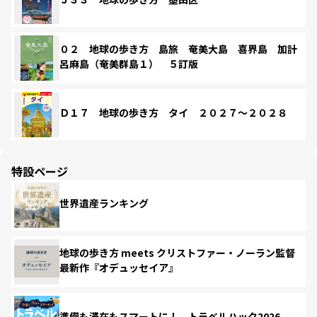
０２ 地球の歩き方 島旅 奄美大島 喜界島 加計
呂麻島（奄美群島１） ５訂版
Ｄ１７ 地球の歩き方 タイ ２０２７～２０２８
特設ページ
世界遺産ランキング
地球の歩き方 meets クリストファー・ノーラン監督
最新作『オデュッセイア』
準備も滞在もスマートに！ トラベルハック2026