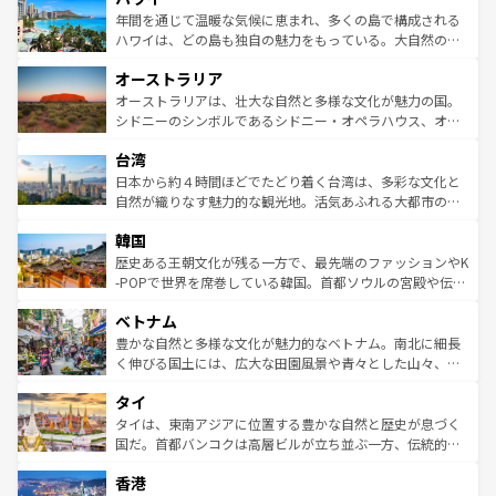
着のスイス情報は
コンテンツ一覧
を参照してほしい。
ンメントが詰まった刺激的なスポットだ。一方、アメリカ
年間を通じて温暖な気候に恵まれ、多くの島で構成される
西部には大自然が広がり、グランドキャニオンやイエロー
ハワイは、どの島も独自の魅力をもっている。大自然の神
ストーン国立公園といった絶景が堪能できる。さらに、南
秘を感じたいなら、火山が生み出した壮大な景観を誇るハ
オーストラリア
部のニューオーリンズでは、音楽と美食が融合した独特の
ワイ島は見逃せない。また、定番の観光地といえばオアフ
文化が魅力。旅行者はアメリカの各地域で異なる魅力を楽
島だが、静かな自然を求めるならマウイ島やカウアイ島が
オーストラリアは、壮大な自然と多様な文化が魅力の国。
しみながら、その多様性と豊かな歴史を感じることができ
おすすめ。エメラルドグリーンに輝く海をはじめ、豊かな
シドニーのシンボルであるシドニー・オペラハウス、オー
るだろう。車でのロードトリップや列車の旅も、アメリカ
文化や歴史が息づいている。「アロハスピリット」と呼ば
ストラリア東海岸北部に広がる大サンゴ礁地帯グレートバ
ならではの贅沢な旅のスタイルだ。 なお、新着のアメリカ
台湾
れるおもてなしの心で訪れる人々を迎えてくれるハワイの
リアリーフや大陸中央部にそびえるウルル（エアーズロッ
情報は
コンテンツ一覧
を参照してほしい。
人々、おいしいローカルフードやハワイアンミュージッ
ク）、タスマニアの美しい原生林やケアンズの熱帯雨林な
日本から約４時間ほどでたどり着く台湾は、多彩な文化と
ク、伝統的なフラダンスなど、すべてがハワイの魅力を彩
ど、見どころがたくさん。また、カフェやワイン、オージ
自然が織りなす魅力的な観光地。活気あふれる大都市の台
っている。訪れるたびに新しい発見と感動が待っているハ
ービーフなどの食文化も豊かで、美味しいものであふれて
北やノスタルジックな町並みが人気な九份（ジォウフェ
ワイを、存分に味わってほしい。 なお、新着のハワイ情報
韓国
いる。アクティビティも充実しており、サーフィンやダイ
ン）、静ひつな山岳地帯である台湾東部など、都市の喧騒
は
コンテンツ一覧
を参照してほしい。
ビング、ハイキングなど、アウトドア好きにはたまらな
と山間の静けさが共存しており、訪れる人に新しい発見と
歴史ある王朝文化が残る一方で、最先端のファッションやK
い。オーストラリアの多彩な魅力を存分に味わいつくそ
驚きをもたらしてくれる。また、奥深い台湾の食文化も魅
-POPで世界を席巻している韓国。首都ソウルの宮殿や伝統
う。 なお、新着のオーストラリア情報は
コンテンツ一覧
を
力で、夜市などの屋台グルメから高級料理、ヘルシーで美
家屋が並ぶエリアでは韓国の歴史と文化に浸ることがで
参照してほしい。
ベトナム
容にもいいと評判のスイーツなど、バラエティ豊かな料理
き、地方に足を延ばせば四季折々の自然美を楽しむことが
が味わえる。 なお、新着の台湾情報は
コンテンツ一覧
を参
できる。そして、キムチや焼肉、絶品のストリートフード
豊かな自然と多様な文化が魅力的なベトナム。南北に細長
照してほしい。
まで、さまざまな韓国料理が待っている。夜には、韓国な
く伸びる国土には、広大な田園風景や青々とした山々、世
らではのナイトライフも堪能できる。あたたかいホスピタ
界遺産に登録された壮大な自然景観が点在し、都市部では
タイ
リティに包まれながら、韓国の多彩な魅力を心ゆくまで味
急速な発展と共に伝統が息づく。ハノイの古い町並みやホ
わってみてほしい。 なお、新着の韓国情報は
コンテンツ一
ーチミン市のフランス統治時代の建物も、独特の雰囲気を
タイは、東南アジアに位置する豊かな自然と歴史が息づく
覧
を参照してほしい。
醸し出している。また、バラエティの豊かさとおいしさで
国だ。首都バンコクは高層ビルが立ち並ぶ一方、伝統的な
世界中の食通を魅了してやまないベトナム料理も魅力のひ
寺院や市場がいたるところに点在し、古きよき文化と現代
香港
とつ。フォーやバインミー、ベトナムコーヒーなどは、ぜ
の活気が交差している。北部ではチェンマイなどの山岳地