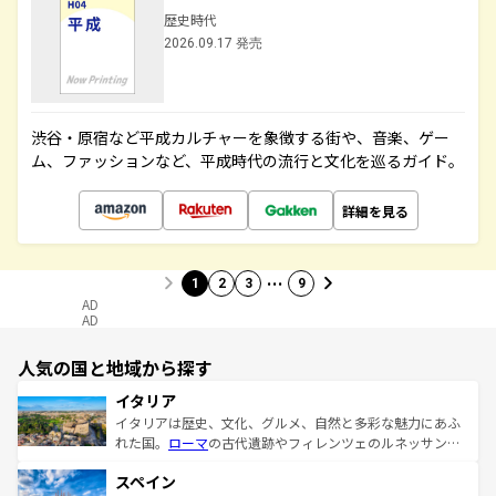
歴史時代
2026.09.17 発売
渋谷・原宿など平成カルチャーを象徴する街や、音楽、ゲー
ム、ファッションなど、平成時代の流行と文化を巡るガイド。
詳細を見る
…
1
2
3
9
AD
AD
人気の国と地域から探す
イタリア
イタリアは歴史、文化、グルメ、自然と多彩な魅力にあふ
れた国。
ローマ
の古代遺跡やフィレンツェのルネッサンス
美術、ヴェネツィアの運河など、歴史あるスポットはもち
スペイン
ろん、トスカーナの美しい田園風景やアマルフィ海岸の絶