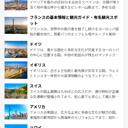
景など、自然景観も見逃せない。観光の合間には、本場の
イベリア半島のほぼ80％を占めるスペインは、太陽が降り
ピザやパスタなど、絶品のイタリア料理を堪能することも
注ぐ地中海沿岸から雄大なピレネー山脈まで、多彩な自然
できる。朝目覚めてから夜眠るまで、すべての瞬間を楽し
と文化が詰まったヨーロッパ屈指の旅行先だ。多様な地域
フランスの基本情報と観光ガイド・有名観光スポ
ませてくれるイタリアで、忘れられない旅をしてみよう！
文化が根付くこの国では、情熱的なフラメンコ、熱気あふ
なお、新着のイタリア情報は
コンテンツ一覧
を参照してほ
れる闘牛、そして美味しいタパスが生活の一部となってい
ット
しい。
る。首都マドリードの洗練された雰囲気や、バルセロナの
フランスは、世界中の旅行者を魅了し続けるヨーロッパ屈
アートに溢れた街角から、地方では古代ローマ遺跡や中世
指の観光地だ。首都パリのエッフェル塔やルーブル美術館
の城塞都市、穏やかなビーチリゾートまで多彩な表情を見
といった象徴的なスポットから、田舎町の古風な美しさま
せる。地方によって風土や気候が異なるスペインはその個
ドイツ
で、幅広い魅力が詰まっている。華麗な宮殿、歴史的な大
性で訪れる人を魅了する。 なお、新着のスペイン情報は
コ
聖堂、美しいビーチ、そして豊かな自然が、訪れる者を心
ドイツは、豊かな歴史と多彩な文化が交差するヨーロッパ
ンテンツ一覧
を参照してほしい。
から魅了する。また、フランスは美食の国としても知ら
の中心に位置する国。中世の街並みが残るロマンチック街
れ、フランス料理はユネスコ無形文化遺産にも登録されて
道から、未来を先取りするようなモダンな都市まで多様な
イギリス
いる。シャンパンの発祥地であるランス、プロヴァンスの
顔を持つこの国は、どこを歩いても飽きることがない。ベ
香り高いラベンダー畑など、多彩な楽しみ方が可能だ。さ
ルリンの文化的活気、バイエルン州のアルプスの絶景、そ
イギリスは、古きよき伝統と最先端が共存する国。ウェス
らに、パリ以外の地域にも魅力が溢れており、どの街角に
してライン川沿いのワイン畑といった風景は必見。ビール
トミンスター寺院や大英博物館のようなランドマーク、歴
も豊かな歴史と文化が息づいている。パリ以外の個性あふ
とソーセージを味わいながら地元の人と過ごす楽しい時間
史ある大学都市、美しい丘陵地帯や牧歌的な風景など、エ
れる地方に足を運ぶとそれぞれで全く異なる文化を体験で
スイス
は、お酒好きな人にはぜひ体験してほしい。 なお、新着の
リアごとに異なる魅力がある。また、優雅なアフタヌーン
きるだろう。 なお、新着のフランス情報は
コンテンツ一覧
ドイツ情報は
コンテンツ一覧
を参照してほしい。
ティー、ビール好きにはたまらない英国パブ、サッカー観
スイスの国土面積は九州ほどの広さだが、運行時刻が正確
を参照してほしい。
戦など、本場だからこそできる体験も豊富。イギリスを旅
な交通網が整備されており、初心者でも安心して個人旅行
して楽しみつくそう。 なお、新着のイギリス情報は
コンテ
を楽しめる。日本同様に時刻表どおりの旅が可能だ。中世
アメリカ
ンツ一覧
を参照してほしい。
の建物がそのまま残る町や、スイスならではのユニークな
博物館もあり、アルプス観光だけでなく町歩きも満喫する
アメリカ合衆国は、広大な土地と多様な文化が魅力の国。
ことができる。国民の所得が高いため物価も高いが、旅行
東海岸の都市部から西海岸のカリフォルニアまで、訪れる
者向けの交通パス提供のサービスもあり、うまく活用すれ
場所ごとに異なる風景と体験が待っている。ニューヨーク
ハワイ
ば市内交通費無料で観光を楽しむこともできる。 なお、新
のような巨大都市は、観光、ショッピング、エンターテイ