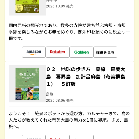
2025.10.09 発売
国内屈指の観光地であり、数多の寺院が建ち並ぶ古都・京都。
季節を楽しみながらお寺をめぐり、御朱印を頂くのに役立つ一
冊です。
詳細を見る
０２ 地球の歩き方 島旅 奄美大
島 喜界島 加計呂麻島（奄美群島
１） ５訂版
島旅
2026.08.06 発売
ようこそ！ 絶景スポットから遊び方、カルチャーまで、島の
人たちが教えてくれた奄美大島の魅力を1冊に凝縮。さあ、島
旅へ。