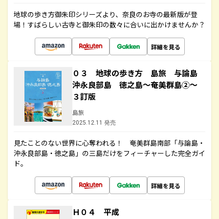
地球の歩き方御朱印シリーズより、奈良のお寺の最新版が登
場！すばらしい古寺と御朱印の数々に合いに出かけませんか？
詳細を見る
０３ 地球の歩き方 島旅 与論島
沖永良部島 徳之島～奄美群島②～
３訂版
島旅
2025.12.11 発売
見たことのない世界に心奪われる！ 奄美群島南部「与論島・
沖永良部島・徳之島」の三島だけをフィーチャーした完全ガイ
ド。
詳細を見る
Ｈ０４ 平成