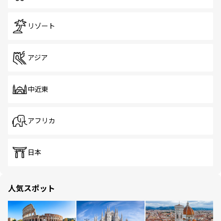
リゾート
アジア
中近東
アフリカ
日本
人気スポット