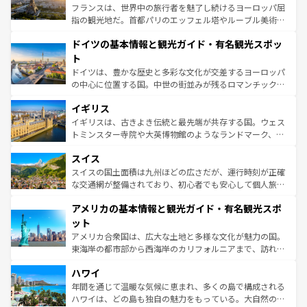
る。首都マドリードの洗練された雰囲気や、バルセロナの
フランスは、世界中の旅行者を魅了し続けるヨーロッパ屈
アートに溢れた街角から、地方では古代ローマ遺跡や中世
指の観光地だ。首都パリのエッフェル塔やルーブル美術館
の城塞都市、穏やかなビーチリゾートまで多彩な表情を見
といった象徴的なスポットから、田舎町の古風な美しさま
せる。地方によって風土や気候が異なるスペインはその個
ドイツの基本情報と観光ガイド・有名観光スポッ
で、幅広い魅力が詰まっている。華麗な宮殿、歴史的な大
性で訪れる人を魅了する。 なお、新着のスペイン情報は
コ
聖堂、美しいビーチ、そして豊かな自然が、訪れる者を心
ト
ンテンツ一覧
を参照してほしい。
から魅了する。また、フランスは美食の国としても知ら
ドイツは、豊かな歴史と多彩な文化が交差するヨーロッパ
れ、フランス料理はユネスコ無形文化遺産にも登録されて
の中心に位置する国。中世の街並みが残るロマンチック街
いる。シャンパンの発祥地であるランス、プロヴァンスの
道から、未来を先取りするようなモダンな都市まで多様な
香り高いラベンダー畑など、多彩な楽しみ方が可能だ。さ
イギリス
顔を持つこの国は、どこを歩いても飽きることがない。ベ
らに、パリ以外の地域にも魅力が溢れており、どの街角に
ルリンの文化的活気、バイエルン州のアルプスの絶景、そ
イギリスは、古きよき伝統と最先端が共存する国。ウェス
も豊かな歴史と文化が息づいている。パリ以外の個性あふ
してライン川沿いのワイン畑といった風景は必見。ビール
トミンスター寺院や大英博物館のようなランドマーク、歴
れる地方に足を運ぶとそれぞれで全く異なる文化を体験で
とソーセージを味わいながら地元の人と過ごす楽しい時間
史ある大学都市、美しい丘陵地帯や牧歌的な風景など、エ
きるだろう。 なお、新着のフランス情報は
コンテンツ一覧
スイス
は、お酒好きな人にはぜひ体験してほしい。 なお、新着の
リアごとに異なる魅力がある。また、優雅なアフタヌーン
を参照してほしい。
ドイツ情報は
コンテンツ一覧
を参照してほしい。
ティー、ビール好きにはたまらない英国パブ、サッカー観
スイスの国土面積は九州ほどの広さだが、運行時刻が正確
戦など、本場だからこそできる体験も豊富。イギリスを旅
な交通網が整備されており、初心者でも安心して個人旅行
して楽しみつくそう。 なお、新着のイギリス情報は
コンテ
を楽しめる。日本同様に時刻表どおりの旅が可能だ。中世
アメリカの基本情報と観光ガイド・有名観光スポ
ンツ一覧
を参照してほしい。
の建物がそのまま残る町や、スイスならではのユニークな
博物館もあり、アルプス観光だけでなく町歩きも満喫する
ット
ことができる。国民の所得が高いため物価も高いが、旅行
アメリカ合衆国は、広大な土地と多様な文化が魅力の国。
者向けの交通パス提供のサービスもあり、うまく活用すれ
東海岸の都市部から西海岸のカリフォルニアまで、訪れる
ば市内交通費無料で観光を楽しむこともできる。 なお、新
場所ごとに異なる風景と体験が待っている。ニューヨーク
着のスイス情報は
コンテンツ一覧
を参照してほしい。
ハワイ
のような巨大都市は、観光、ショッピング、エンターテイ
ンメントが詰まった刺激的なスポットだ。一方、アメリカ
年間を通じて温暖な気候に恵まれ、多くの島で構成される
西部には大自然が広がり、グランドキャニオンやイエロー
ハワイは、どの島も独自の魅力をもっている。大自然の神