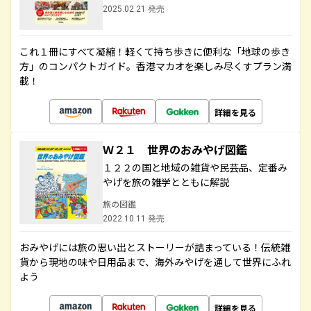
2025.02.21 発売
これ１冊にすべて凝縮！軽くて持ち歩きに便利な「地球の歩き
方」のコンパクトガイド。香港マカオを楽しみ尽くすプラン満
載！
詳細を見る
Ｗ２１ 世界のおみやげ図鑑
１２２の国と地域の雑貨や民芸品、定番み
やげを旅の雑学とともに解説
旅の図鑑
2022.10.11 発売
おみやげには旅の思い出とストーリーが詰まっている！伝統雑
貨から現地の味や日用品まで、海外みやげを通して世界にふれ
よう
詳細を見る