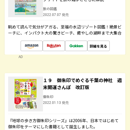
旅の図鑑
2022.07.07 発売
眺めて読んで気分がアガる、至福の水辺リゾート図鑑！絶景ビ
ーチに、インパクト大の驚きビーチ、癒やしの湖畔まで大集合
詳細を見る
AD
１９ 御朱印でめぐる千葉の神社 週
末開運さんぽ 改訂版
御朱印
2022.01.13 発売
『地球の歩き方御朱印シリーズ』は2006年、日本ではじめて
御朱印をテーマにした書籍として誕生しました。