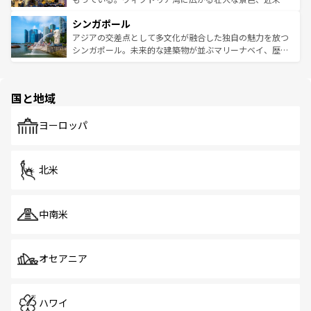
るはずだ。 なお、新着のベトナム情報は
コンテンツ一覧
を
は世界的に有名で、屋台から高級レストランまで味覚を刺
的なアートスポット、そして歴史と現代が融合した町並
参照してほしい。
シンガポール
激する。気候は一年中温暖で、どの季節にも異なる楽しみ
み、どこを訪れても感動するはず。観光スポットが密集し
が待っている。親しみやすいタイの人々、仏教を中心とし
ており、効率よく見どころを回れるのも魅力。息をのむよ
アジアの交差点として多文化が融合した独自の魅力を放つ
た文化、そして多様な観光資源が、訪れる旅人を魅了し続
うな絶景から文化的な体験まで、香港を存分に楽しみ尽く
シンガポール。未来的な建築物が並ぶマリーナベイ、歴史
ける。 なお、新着のタイ情報は
コンテンツ一覧
を参照して
そう。 なお、新着の香港情報は
コンテンツ一覧
を参照して
と伝統を感じられるエスニックタウン、多数の緑豊かな公
ほしい。
ほしい。
園や自然保護区など、自然が調和した近代的な景観と文化
の多様性あふれるカラフルな町は、どこを歩いても新しい
国と地域
発見がある。さらに、治安のよさや充実した公共交通機関
も、旅行者にとっては魅力的なポイント。グルメも豊富
で、ホーカーズは地元の風情を楽しめる外せないスポット
ヨーロッパ
だ。訪れる人を飽きさせないシンガポールで、多様な魅力
を体感しよう。 なお、新着のシンガポール情報は
コンテン
ツ一覧
を参照してほしい。
北米
中南米
オセアニア
ハワイ