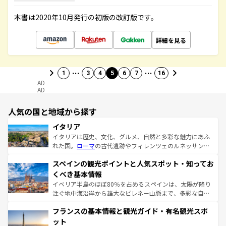
本書は2020年10月発行の初版の改訂版です。
詳細を見る
…
…
1
3
4
5
6
7
16
AD
AD
人気の国と地域から探す
イタリア
イタリアは歴史、文化、グルメ、自然と多彩な魅力にあふ
れた国。
ローマ
の古代遺跡やフィレンツェのルネッサンス
美術、ヴェネツィアの運河など、歴史あるスポットはもち
スペインの観光ポイントと人気スポット・知ってお
ろん、トスカーナの美しい田園風景やアマルフィ海岸の絶
景など、自然景観も見逃せない。観光の合間には、本場の
くべき基本情報
ピザやパスタなど、絶品のイタリア料理を堪能することも
イベリア半島のほぼ80％を占めるスペインは、太陽が降り
できる。朝目覚めてから夜眠るまで、すべての瞬間を楽し
注ぐ地中海沿岸から雄大なピレネー山脈まで、多彩な自然
ませてくれるイタリアで、忘れられない旅をしてみよう！
と文化が詰まったヨーロッパ屈指の旅行先だ。多様な地域
なお、新着のイタリア情報は
コンテンツ一覧
を参照してほ
フランスの基本情報と観光ガイド・有名観光スポ
文化が根付くこの国では、情熱的なフラメンコ、熱気あふ
しい。
れる闘牛、そして美味しいタパスが生活の一部となってい
ット