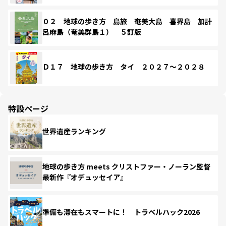
０２ 地球の歩き方 島旅 奄美大島 喜界島 加計
呂麻島（奄美群島１） ５訂版
Ｄ１７ 地球の歩き方 タイ ２０２７～２０２８
特設ページ
世界遺産ランキング
地球の歩き方 meets クリストファー・ノーラン監督
最新作『オデュッセイア』
準備も滞在もスマートに！ トラベルハック2026