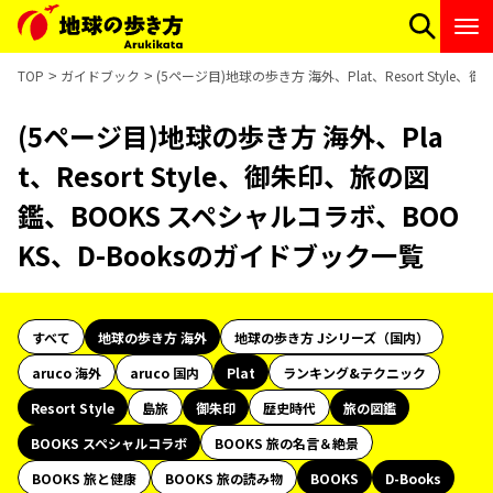
TOP
ガイドブック
(5ページ目)地球の歩き方 海外、Plat、Resort Styl
(5ページ目)地球の歩き方 海外、Pla
t、Resort Style、御朱印、旅の図
鑑、BOOKS スペシャルコラボ、BOO
KS、D-Booksのガイドブック一覧
すべて
地球の歩き方 海外
地球の歩き方 Jシリーズ（国内）
aruco 海外
aruco 国内
Plat
ランキング&テクニック
Resort Style
島旅
御朱印
歴史時代
旅の図鑑
BOOKS スペシャルコラボ
BOOKS 旅の名言＆絶景
BOOKS 旅と健康
BOOKS 旅の読み物
BOOKS
D-Books