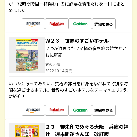
が「72時間で目一杯楽む」のに必要な情報だけを一冊にまと
めました
詳細を見る
Ｗ２３ 世界のすごいホテル
いつか泊まりたい至極の宿を旅の雑学とと
もに解説
旅の図鑑
2022.10.14 発売
いつか泊まってみたい、究極の非日常に身をゆだねて特別な時
間を過ごせるホテル。世界のすごいホテルをテーマ×エリア別
に紹介！
詳細を見る
２３ 御朱印でめぐる大阪 兵庫の神
社 週末開運さんぽ 改訂版