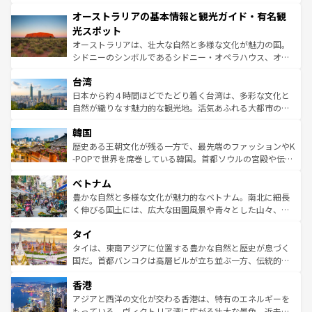
ストーン国立公園といった絶景が堪能できる。さらに、南
秘を感じたいなら、火山が生み出した壮大な景観を誇るハ
オーストラリアの基本情報と観光ガイド・有名観
部のニューオーリンズでは、音楽と美食が融合した独特の
ワイ島は見逃せない。また、定番の観光地といえばオアフ
文化が魅力。旅行者はアメリカの各地域で異なる魅力を楽
島だが、静かな自然を求めるならマウイ島やカウアイ島が
光スポット
しみながら、その多様性と豊かな歴史を感じることができ
おすすめ。エメラルドグリーンに輝く海をはじめ、豊かな
オーストラリアは、壮大な自然と多様な文化が魅力の国。
るだろう。車でのロードトリップや列車の旅も、アメリカ
文化や歴史が息づいている。「アロハスピリット」と呼ば
シドニーのシンボルであるシドニー・オペラハウス、オー
ならではの贅沢な旅のスタイルだ。 なお、新着のアメリカ
れるおもてなしの心で訪れる人々を迎えてくれるハワイの
ストラリア東海岸北部に広がる大サンゴ礁地帯グレートバ
情報は
コンテンツ一覧
を参照してほしい。
人々、おいしいローカルフードやハワイアンミュージッ
台湾
リアリーフや大陸中央部にそびえるウルル（エアーズロッ
ク、伝統的なフラダンスなど、すべてがハワイの魅力を彩
ク）、タスマニアの美しい原生林やケアンズの熱帯雨林な
日本から約４時間ほどでたどり着く台湾は、多彩な文化と
っている。訪れるたびに新しい発見と感動が待っているハ
ど、見どころがたくさん。また、カフェやワイン、オージ
自然が織りなす魅力的な観光地。活気あふれる大都市の台
ワイを、存分に味わってほしい。 なお、新着のハワイ情報
ービーフなどの食文化も豊かで、美味しいものであふれて
北やノスタルジックな町並みが人気な九份（ジォウフェ
は
コンテンツ一覧
を参照してほしい。
韓国
いる。アクティビティも充実しており、サーフィンやダイ
ン）、静ひつな山岳地帯である台湾東部など、都市の喧騒
ビング、ハイキングなど、アウトドア好きにはたまらな
と山間の静けさが共存しており、訪れる人に新しい発見と
歴史ある王朝文化が残る一方で、最先端のファッションやK
い。オーストラリアの多彩な魅力を存分に味わいつくそ
驚きをもたらしてくれる。また、奥深い台湾の食文化も魅
-POPで世界を席巻している韓国。首都ソウルの宮殿や伝統
う。 なお、新着のオーストラリア情報は
コンテンツ一覧
を
力で、夜市などの屋台グルメから高級料理、ヘルシーで美
家屋が並ぶエリアでは韓国の歴史と文化に浸ることがで
参照してほしい。
ベトナム
容にもいいと評判のスイーツなど、バラエティ豊かな料理
き、地方に足を延ばせば四季折々の自然美を楽しむことが
が味わえる。 なお、新着の台湾情報は
コンテンツ一覧
を参
できる。そして、キムチや焼肉、絶品のストリートフード
豊かな自然と多様な文化が魅力的なベトナム。南北に細長
照してほしい。
まで、さまざまな韓国料理が待っている。夜には、韓国な
く伸びる国土には、広大な田園風景や青々とした山々、世
らではのナイトライフも堪能できる。あたたかいホスピタ
界遺産に登録された壮大な自然景観が点在し、都市部では
タイ
リティに包まれながら、韓国の多彩な魅力を心ゆくまで味
急速な発展と共に伝統が息づく。ハノイの古い町並みやホ
わってみてほしい。 なお、新着の韓国情報は
コンテンツ一
ーチミン市のフランス統治時代の建物も、独特の雰囲気を
タイは、東南アジアに位置する豊かな自然と歴史が息づく
覧
を参照してほしい。
醸し出している。また、バラエティの豊かさとおいしさで
国だ。首都バンコクは高層ビルが立ち並ぶ一方、伝統的な
世界中の食通を魅了してやまないベトナム料理も魅力のひ
寺院や市場がいたるところに点在し、古きよき文化と現代
香港
とつ。フォーやバインミー、ベトナムコーヒーなどは、ぜ
の活気が交差している。北部ではチェンマイなどの山岳地
ひ現地で味わいたい。どの地域を訪れてもあたたかい人々
帯で自然と触れ合い、南部ではプーケットやクラビの美し
アジアと西洋の文化が交わる香港は、特有のエネルギーを
が旅行者を迎えてくれるので、きっと忘れられない旅にな
いビーチでリゾート気分を楽しむことができる。タイ料理
もっている。ヴィクトリア湾に広がる壮大な景色、近未来