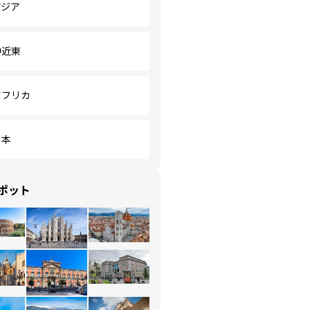
アジア
中近東
アフリカ
日本
ポット