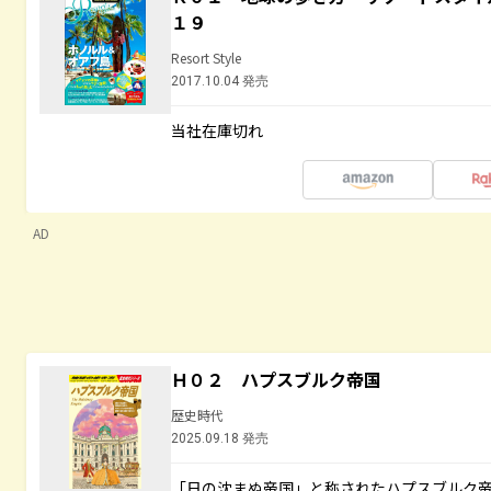
１９
Resort Style
2017.10.04 発売
当社在庫切れ
AD
Ｈ０２ ハプスブルク帝国
歴史時代
2025.09.18 発売
「日の沈まぬ帝国」と称されたハプスブルク