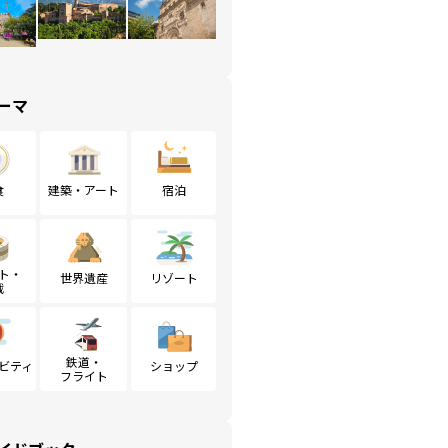
ーマ
食
建築・アート
宿泊
ト・
世界遺産
リゾート
戦
鉄道・
ビティ
ショップ
フライト