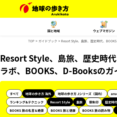
国と地域
ウェブマガジン
TOP
ガイドブック
Resort Style、島旅、歴史時代、BO
Resort Style、島旅、歴史
ラボ、BOOKS、D-Books
すべて
地球の歩き方 海外
地球の歩き方 Jシリーズ（国内）
aru
ランキング&テクニック
Resort Style
島旅
御朱印
歴史時
BOOKS 旅の名言＆絶景
BOOKS 旅と健康
BOOKS 旅の読み物