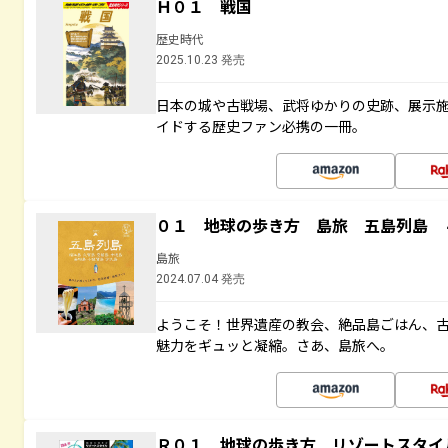
Ｈ０１ 戦国
歴史時代
2025.10.23 発売
日本の城や古戦場、武将ゆかりの史跡、展示
イドする歴史ファン必携の一冊。
０１ 地球の歩き方 島旅 五島列島 
島旅
2024.07.04 発売
ようこそ！世界遺産の教会、絶品島ごはん、
魅力をギュッと凝縮。さあ、島旅へ。
Ｒ０１ 地球の歩き方 リゾートスタイ