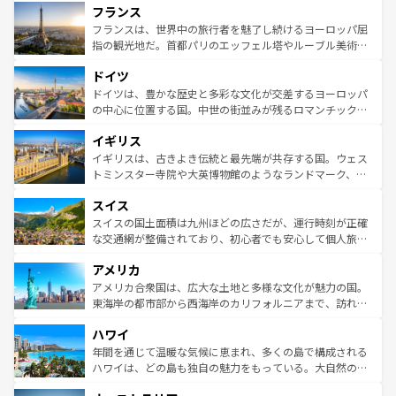
フランス
ませてくれるイタリアで、忘れられない旅をしてみよう！
文化が根付くこの国では、情熱的なフラメンコ、熱気あふ
なお、新着のイタリア情報は
コンテンツ一覧
を参照してほ
れる闘牛、そして美味しいタパスが生活の一部となってい
フランスは、世界中の旅行者を魅了し続けるヨーロッパ屈
しい。
る。首都マドリードの洗練された雰囲気や、バルセロナの
指の観光地だ。首都パリのエッフェル塔やルーブル美術館
アートに溢れた街角から、地方では古代ローマ遺跡や中世
といった象徴的なスポットから、田舎町の古風な美しさま
ドイツ
の城塞都市、穏やかなビーチリゾートまで多彩な表情を見
で、幅広い魅力が詰まっている。華麗な宮殿、歴史的な大
せる。地方によって風土や気候が異なるスペインはその個
聖堂、美しいビーチ、そして豊かな自然が、訪れる者を心
ドイツは、豊かな歴史と多彩な文化が交差するヨーロッパ
性で訪れる人を魅了する。 なお、新着のスペイン情報は
コ
から魅了する。また、フランスは美食の国としても知ら
の中心に位置する国。中世の街並みが残るロマンチック街
ンテンツ一覧
を参照してほしい。
れ、フランス料理はユネスコ無形文化遺産にも登録されて
道から、未来を先取りするようなモダンな都市まで多様な
イギリス
いる。シャンパンの発祥地であるランス、プロヴァンスの
顔を持つこの国は、どこを歩いても飽きることがない。ベ
香り高いラベンダー畑など、多彩な楽しみ方が可能だ。さ
ルリンの文化的活気、バイエルン州のアルプスの絶景、そ
イギリスは、古きよき伝統と最先端が共存する国。ウェス
らに、パリ以外の地域にも魅力が溢れており、どの街角に
してライン川沿いのワイン畑といった風景は必見。ビール
トミンスター寺院や大英博物館のようなランドマーク、歴
も豊かな歴史と文化が息づいている。パリ以外の個性あふ
とソーセージを味わいながら地元の人と過ごす楽しい時間
史ある大学都市、美しい丘陵地帯や牧歌的な風景など、エ
れる地方に足を運ぶとそれぞれで全く異なる文化を体験で
スイス
は、お酒好きな人にはぜひ体験してほしい。 なお、新着の
リアごとに異なる魅力がある。また、優雅なアフタヌーン
きるだろう。 なお、新着のフランス情報は
コンテンツ一覧
ドイツ情報は
コンテンツ一覧
を参照してほしい。
ティー、ビール好きにはたまらない英国パブ、サッカー観
スイスの国土面積は九州ほどの広さだが、運行時刻が正確
を参照してほしい。
戦など、本場だからこそできる体験も豊富。イギリスを旅
な交通網が整備されており、初心者でも安心して個人旅行
して楽しみつくそう。 なお、新着のイギリス情報は
コンテ
を楽しめる。日本同様に時刻表どおりの旅が可能だ。中世
アメリカ
ンツ一覧
を参照してほしい。
の建物がそのまま残る町や、スイスならではのユニークな
博物館もあり、アルプス観光だけでなく町歩きも満喫する
アメリカ合衆国は、広大な土地と多様な文化が魅力の国。
ことができる。国民の所得が高いため物価も高いが、旅行
東海岸の都市部から西海岸のカリフォルニアまで、訪れる
者向けの交通パス提供のサービスもあり、うまく活用すれ
場所ごとに異なる風景と体験が待っている。ニューヨーク
ハワイ
ば市内交通費無料で観光を楽しむこともできる。 なお、新
のような巨大都市は、観光、ショッピング、エンターテイ
着のスイス情報は
コンテンツ一覧
を参照してほしい。
ンメントが詰まった刺激的なスポットだ。一方、アメリカ
年間を通じて温暖な気候に恵まれ、多くの島で構成される
西部には大自然が広がり、グランドキャニオンやイエロー
ハワイは、どの島も独自の魅力をもっている。大自然の神
ストーン国立公園といった絶景が堪能できる。さらに、南
秘を感じたいなら、火山が生み出した壮大な景観を誇るハ