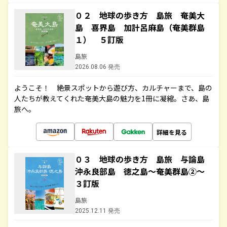
０２ 地球の歩き方 島旅 奄美大
島 喜界島 加計呂麻島（奄美群島
１） ５訂版
島旅
2026.08.06 発売
ようこそ！ 絶景スポットから遊び方、カルチャーまで、島の
人たちが教えてくれた奄美大島の魅力を1冊に凝縮。さあ、島
旅へ。
詳細を見る
０３ 地球の歩き方 島旅 与論島
沖永良部島 徳之島～奄美群島②～
３訂版
島旅
2025.12.11 発売