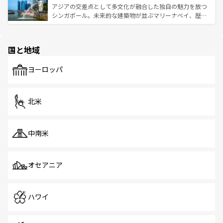
が待っている。親しみやすいタイの人々、仏教を中心とし
ており、効率よく見どころを回れるのも魅力。息をのむよ
アジアの交差点として多文化が融合した独自の魅力を放つ
た文化、そして多様な観光資源が、訪れる旅人を魅了し続
うな絶景から文化的な体験まで、香港を存分に楽しみ尽く
シンガポール。未来的な建築物が並ぶマリーナベイ、歴史
ける。 なお、新着のタイ情報は
コンテンツ一覧
を参照して
そう。 なお、新着の香港情報は
コンテンツ一覧
を参照して
と伝統を感じられるエスニックタウン、多数の緑豊かな公
ほしい。
ほしい。
園や自然保護区など、自然が調和した近代的な景観と文化
の多様性あふれるカラフルな町は、どこを歩いても新しい
国と地域
発見がある。さらに、治安のよさや充実した公共交通機関
も、旅行者にとっては魅力的なポイント。グルメも豊富
で、ホーカーズは地元の風情を楽しめる外せないスポット
ヨーロッパ
だ。訪れる人を飽きさせないシンガポールで、多様な魅力
を体感しよう。 なお、新着のシンガポール情報は
コンテン
ツ一覧
を参照してほしい。
北米
中南米
オセアニア
ハワイ