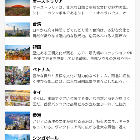
オーストラリア
部のニューオーリンズでは、音楽と美食が融合した独特の
ワイ島は見逃せない。また、定番の観光地といえばオアフ
文化が魅力。旅行者はアメリカの各地域で異なる魅力を楽
島だが、静かな自然を求めるならマウイ島やカウアイ島が
オーストラリアは、壮大な自然と多様な文化が魅力の国。
しみながら、その多様性と豊かな歴史を感じることができ
おすすめ。エメラルドグリーンに輝く海をはじめ、豊かな
シドニーのシンボルであるシドニー・オペラハウス、オー
るだろう。車でのロードトリップや列車の旅も、アメリカ
文化や歴史が息づいている。「アロハスピリット」と呼ば
ストラリア東海岸北部に広がる大サンゴ礁地帯グレートバ
ならではの贅沢な旅のスタイルだ。 なお、新着のアメリカ
台湾
れるおもてなしの心で訪れる人々を迎えてくれるハワイの
リアリーフや大陸中央部にそびえるウルル（エアーズロッ
情報は
コンテンツ一覧
を参照してほしい。
人々、おいしいローカルフードやハワイアンミュージッ
ク）、タスマニアの美しい原生林やケアンズの熱帯雨林な
日本から約４時間ほどでたどり着く台湾は、多彩な文化と
ク、伝統的なフラダンスなど、すべてがハワイの魅力を彩
ど、見どころがたくさん。また、カフェやワイン、オージ
自然が織りなす魅力的な観光地。活気あふれる大都市の台
っている。訪れるたびに新しい発見と感動が待っているハ
ービーフなどの食文化も豊かで、美味しいものであふれて
北やノスタルジックな町並みが人気な九份（ジォウフェ
ワイを、存分に味わってほしい。 なお、新着のハワイ情報
韓国
いる。アクティビティも充実しており、サーフィンやダイ
ン）、静ひつな山岳地帯である台湾東部など、都市の喧騒
は
コンテンツ一覧
を参照してほしい。
ビング、ハイキングなど、アウトドア好きにはたまらな
と山間の静けさが共存しており、訪れる人に新しい発見と
歴史ある王朝文化が残る一方で、最先端のファッションやK
い。オーストラリアの多彩な魅力を存分に味わいつくそ
驚きをもたらしてくれる。また、奥深い台湾の食文化も魅
-POPで世界を席巻している韓国。首都ソウルの宮殿や伝統
う。 なお、新着のオーストラリア情報は
コンテンツ一覧
を
力で、夜市などの屋台グルメから高級料理、ヘルシーで美
家屋が並ぶエリアでは韓国の歴史と文化に浸ることがで
参照してほしい。
ベトナム
容にもいいと評判のスイーツなど、バラエティ豊かな料理
き、地方に足を延ばせば四季折々の自然美を楽しむことが
が味わえる。 なお、新着の台湾情報は
コンテンツ一覧
を参
できる。そして、キムチや焼肉、絶品のストリートフード
豊かな自然と多様な文化が魅力的なベトナム。南北に細長
照してほしい。
まで、さまざまな韓国料理が待っている。夜には、韓国な
く伸びる国土には、広大な田園風景や青々とした山々、世
らではのナイトライフも堪能できる。あたたかいホスピタ
界遺産に登録された壮大な自然景観が点在し、都市部では
タイ
リティに包まれながら、韓国の多彩な魅力を心ゆくまで味
急速な発展と共に伝統が息づく。ハノイの古い町並みやホ
わってみてほしい。 なお、新着の韓国情報は
コンテンツ一
ーチミン市のフランス統治時代の建物も、独特の雰囲気を
タイは、東南アジアに位置する豊かな自然と歴史が息づく
覧
を参照してほしい。
醸し出している。また、バラエティの豊かさとおいしさで
国だ。首都バンコクは高層ビルが立ち並ぶ一方、伝統的な
世界中の食通を魅了してやまないベトナム料理も魅力のひ
寺院や市場がいたるところに点在し、古きよき文化と現代
香港
とつ。フォーやバインミー、ベトナムコーヒーなどは、ぜ
の活気が交差している。北部ではチェンマイなどの山岳地
ひ現地で味わいたい。どの地域を訪れてもあたたかい人々
帯で自然と触れ合い、南部ではプーケットやクラビの美し
アジアと西洋の文化が交わる香港は、特有のエネルギーを
が旅行者を迎えてくれるので、きっと忘れられない旅にな
いビーチでリゾート気分を楽しむことができる。タイ料理
もっている。ヴィクトリア湾に広がる壮大な景色、近未来
るはずだ。 なお、新着のベトナム情報は
コンテンツ一覧
を
は世界的に有名で、屋台から高級レストランまで味覚を刺
的なアートスポット、そして歴史と現代が融合した町並
参照してほしい。
シンガポール
激する。気候は一年中温暖で、どの季節にも異なる楽しみ
み、どこを訪れても感動するはず。観光スポットが密集し