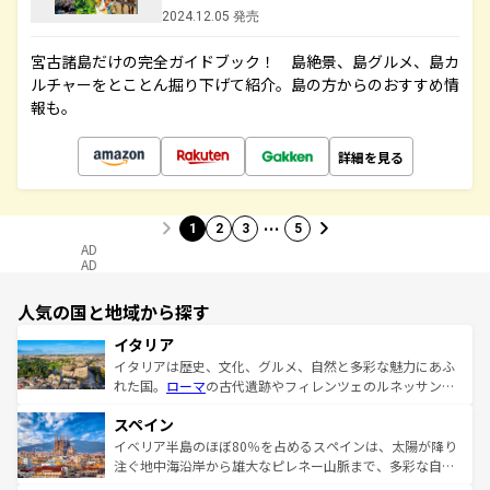
2024.12.05 発売
宮古諸島だけの完全ガイドブック！ 島絶景、島グルメ、島カ
ルチャーをとことん掘り下げて紹介。島の方からのおすすめ情
報も。
詳細を見る
…
1
2
3
5
AD
AD
人気の国と地域から探す
イタリア
イタリアは歴史、文化、グルメ、自然と多彩な魅力にあふ
れた国。
ローマ
の古代遺跡やフィレンツェのルネッサンス
美術、ヴェネツィアの運河など、歴史あるスポットはもち
スペイン
ろん、トスカーナの美しい田園風景やアマルフィ海岸の絶
景など、自然景観も見逃せない。観光の合間には、本場の
イベリア半島のほぼ80％を占めるスペインは、太陽が降り
ピザやパスタなど、絶品のイタリア料理を堪能することも
注ぐ地中海沿岸から雄大なピレネー山脈まで、多彩な自然
できる。朝目覚めてから夜眠るまで、すべての瞬間を楽し
と文化が詰まったヨーロッパ屈指の旅行先だ。多様な地域