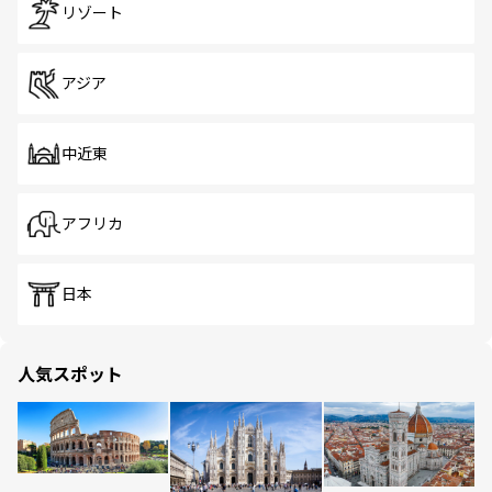
リゾート
アジア
中近東
アフリカ
日本
人気スポット