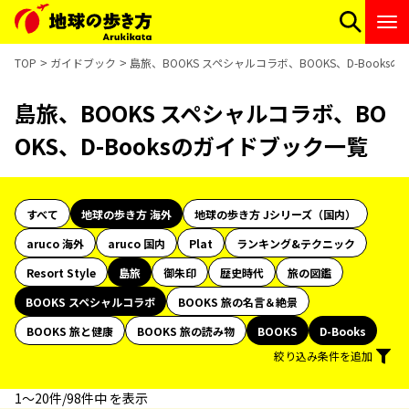
TOP
ガイドブック
島旅、BOOKS スペシャルコラボ、BOOKS、D-Books
島旅、BOOKS スペシャルコラボ、BO
OKS、D-Booksのガイドブック一覧
すべて
地球の歩き方 海外
地球の歩き方 Jシリーズ（国内）
aruco 海外
aruco 国内
Plat
ランキング&テクニック
Resort Style
島旅
御朱印
歴史時代
旅の図鑑
BOOKS スペシャルコラボ
BOOKS 旅の名言＆絶景
BOOKS 旅と健康
BOOKS 旅の読み物
BOOKS
D-Books
絞り込み条件を追加
1〜20件/98件中 を表示