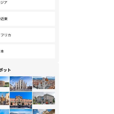
アジア
中近東
アフリカ
日本
ポット