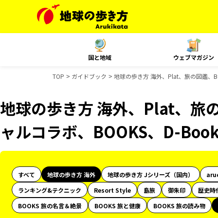
国と地域
ウェブマガジン
TOP
ガイドブック
地球の歩き方 海外、Plat、旅の図鑑、B
地球の歩き方 海外、Plat、旅の
ャルコラボ、BOOKS、D-Bo
すべて
地球の歩き方 海外
地球の歩き方 Jシリーズ（国内）
aru
ランキング&テクニック
Resort Style
島旅
御朱印
歴史時
BOOKS 旅の名言＆絶景
BOOKS 旅と健康
BOOKS 旅の読み物