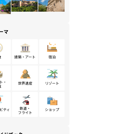
ーマ
食
建築・アート
宿泊
ト・
世界遺産
リゾート
戦
鉄道・
ビティ
ショップ
フライト