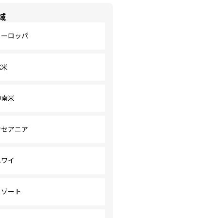
域
ヨーロッパ
北米
中南米
オセアニア
ハワイ
リゾート