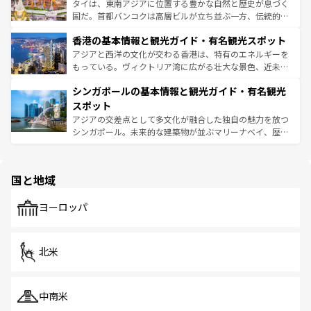
ーチミン市のフランス統治時代の建物も、独特の雰囲気を
タイは、東南アジアに位置する豊かな自然と歴史が息づく
醸し出している。また、バラエティの豊かさとおいしさで
国だ。首都バンコクは高層ビルが立ち並ぶ一方、伝統的な
世界中の食通を魅了してやまないベトナム料理も魅力のひ
寺院や市場がいたるところに点在し、古きよき文化と現代
香港の基本情報と観光ガイド・有名観光スポット
とつ。フォーやバインミー、ベトナムコーヒーなどは、ぜ
の活気が交差している。北部ではチェンマイなどの山岳地
ひ現地で味わいたい。どの地域を訪れてもあたたかい人々
帯で自然と触れ合い、南部ではプーケットやクラビの美し
アジアと西洋の文化が交わる香港は、特有のエネルギーを
が旅行者を迎えてくれるので、きっと忘れられない旅にな
いビーチでリゾート気分を楽しむことができる。タイ料理
もっている。ヴィクトリア湾に広がる壮大な景色、近未来
るはずだ。 なお、新着のベトナム情報は
コンテンツ一覧
を
は世界的に有名で、屋台から高級レストランまで味覚を刺
的なアートスポット、そして歴史と現代が融合した町並
参照してほしい。
シンガポールの基本情報と観光ガイド・有名観光
激する。気候は一年中温暖で、どの季節にも異なる楽しみ
み、どこを訪れても感動するはず。観光スポットが密集し
が待っている。親しみやすいタイの人々、仏教を中心とし
ており、効率よく見どころを回れるのも魅力。息をのむよ
スポット
た文化、そして多様な観光資源が、訪れる旅人を魅了し続
うな絶景から文化的な体験まで、香港を存分に楽しみ尽く
アジアの交差点として多文化が融合した独自の魅力を放つ
ける。 なお、新着のタイ情報は
コンテンツ一覧
を参照して
そう。 なお、新着の香港情報は
コンテンツ一覧
を参照して
シンガポール。未来的な建築物が並ぶマリーナベイ、歴史
ほしい。
ほしい。
と伝統を感じられるエスニックタウン、多数の緑豊かな公
園や自然保護区など、自然が調和した近代的な景観と文化
の多様性あふれるカラフルな町は、どこを歩いても新しい
国と地域
発見がある。さらに、治安のよさや充実した公共交通機関
も、旅行者にとっては魅力的なポイント。グルメも豊富
で、ホーカーズは地元の風情を楽しめる外せないスポット
ヨーロッパ
だ。訪れる人を飽きさせないシンガポールで、多様な魅力
を体感しよう。 なお、新着のシンガポール情報は
コンテン
ツ一覧
を参照してほしい。
北米
中南米