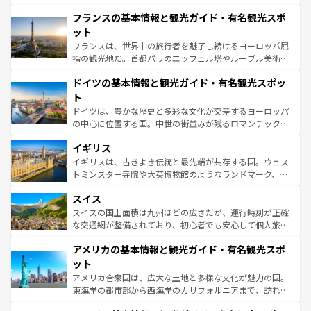
ませてくれるイタリアで、忘れられない旅をしてみよう！
と文化が詰まったヨーロッパ屈指の旅行先だ。多様な地域
なお、新着のイタリア情報は
コンテンツ一覧
を参照してほ
フランスの基本情報と観光ガイド・有名観光スポ
文化が根付くこの国では、情熱的なフラメンコ、熱気あふ
しい。
れる闘牛、そして美味しいタパスが生活の一部となってい
ット
る。首都マドリードの洗練された雰囲気や、バルセロナの
フランスは、世界中の旅行者を魅了し続けるヨーロッパ屈
アートに溢れた街角から、地方では古代ローマ遺跡や中世
指の観光地だ。首都パリのエッフェル塔やルーブル美術館
の城塞都市、穏やかなビーチリゾートまで多彩な表情を見
といった象徴的なスポットから、田舎町の古風な美しさま
せる。地方によって風土や気候が異なるスペインはその個
ドイツの基本情報と観光ガイド・有名観光スポッ
で、幅広い魅力が詰まっている。華麗な宮殿、歴史的な大
性で訪れる人を魅了する。 なお、新着のスペイン情報は
コ
聖堂、美しいビーチ、そして豊かな自然が、訪れる者を心
ト
ンテンツ一覧
を参照してほしい。
から魅了する。また、フランスは美食の国としても知ら
ドイツは、豊かな歴史と多彩な文化が交差するヨーロッパ
れ、フランス料理はユネスコ無形文化遺産にも登録されて
の中心に位置する国。中世の街並みが残るロマンチック街
いる。シャンパンの発祥地であるランス、プロヴァンスの
道から、未来を先取りするようなモダンな都市まで多様な
香り高いラベンダー畑など、多彩な楽しみ方が可能だ。さ
イギリス
顔を持つこの国は、どこを歩いても飽きることがない。ベ
らに、パリ以外の地域にも魅力が溢れており、どの街角に
ルリンの文化的活気、バイエルン州のアルプスの絶景、そ
イギリスは、古きよき伝統と最先端が共存する国。ウェス
も豊かな歴史と文化が息づいている。パリ以外の個性あふ
してライン川沿いのワイン畑といった風景は必見。ビール
トミンスター寺院や大英博物館のようなランドマーク、歴
れる地方に足を運ぶとそれぞれで全く異なる文化を体験で
とソーセージを味わいながら地元の人と過ごす楽しい時間
史ある大学都市、美しい丘陵地帯や牧歌的な風景など、エ
きるだろう。 なお、新着のフランス情報は
コンテンツ一覧
スイス
は、お酒好きな人にはぜひ体験してほしい。 なお、新着の
リアごとに異なる魅力がある。また、優雅なアフタヌーン
を参照してほしい。
ドイツ情報は
コンテンツ一覧
を参照してほしい。
ティー、ビール好きにはたまらない英国パブ、サッカー観
スイスの国土面積は九州ほどの広さだが、運行時刻が正確
戦など、本場だからこそできる体験も豊富。イギリスを旅
な交通網が整備されており、初心者でも安心して個人旅行
して楽しみつくそう。 なお、新着のイギリス情報は
コンテ
を楽しめる。日本同様に時刻表どおりの旅が可能だ。中世
アメリカの基本情報と観光ガイド・有名観光スポ
ンツ一覧
を参照してほしい。
の建物がそのまま残る町や、スイスならではのユニークな
博物館もあり、アルプス観光だけでなく町歩きも満喫する
ット
ことができる。国民の所得が高いため物価も高いが、旅行
アメリカ合衆国は、広大な土地と多様な文化が魅力の国。
者向けの交通パス提供のサービスもあり、うまく活用すれ
東海岸の都市部から西海岸のカリフォルニアまで、訪れる
ば市内交通費無料で観光を楽しむこともできる。 なお、新
場所ごとに異なる風景と体験が待っている。ニューヨーク