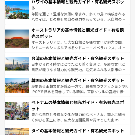
着のスイス情報は
コンテンツ一覧
を参照してほしい。
ハワイの基本情報と観光ガイド・有名観光スポッ
のような巨大都市は、観光、ショッピング、エンターテイ
ンメントが詰まった刺激的なスポットだ。一方、アメリカ
ト
西部には大自然が広がり、グランドキャニオンやイエロー
年間を通じて温暖な気候に恵まれ、多くの島で構成される
ストーン国立公園といった絶景が堪能できる。さらに、南
ハワイは、どの島も独自の魅力をもっている。大自然の神
部のニューオーリンズでは、音楽と美食が融合した独特の
秘を感じたいなら、火山が生み出した壮大な景観を誇るハ
文化が魅力。旅行者はアメリカの各地域で異なる魅力を楽
オーストラリアの基本情報と観光ガイド・有名観
ワイ島は見逃せない。また、定番の観光地といえばオアフ
しみながら、その多様性と豊かな歴史を感じることができ
島だが、静かな自然を求めるならマウイ島やカウアイ島が
光スポット
るだろう。車でのロードトリップや列車の旅も、アメリカ
おすすめ。エメラルドグリーンに輝く海をはじめ、豊かな
オーストラリアは、壮大な自然と多様な文化が魅力の国。
ならではの贅沢な旅のスタイルだ。 なお、新着のアメリカ
文化や歴史が息づいている。「アロハスピリット」と呼ば
シドニーのシンボルであるシドニー・オペラハウス、オー
情報は
コンテンツ一覧
を参照してほしい。
れるおもてなしの心で訪れる人々を迎えてくれるハワイの
ストラリア東海岸北部に広がる大サンゴ礁地帯グレートバ
人々、おいしいローカルフードやハワイアンミュージッ
台湾の基本情報と観光ガイド・有名観光スポット
リアリーフや大陸中央部にそびえるウルル（エアーズロッ
ク、伝統的なフラダンスなど、すべてがハワイの魅力を彩
ク）、タスマニアの美しい原生林やケアンズの熱帯雨林な
日本から約４時間ほどでたどり着く台湾は、多彩な文化と
っている。訪れるたびに新しい発見と感動が待っているハ
ど、見どころがたくさん。また、カフェやワイン、オージ
自然が織りなす魅力的な観光地。活気あふれる大都市の台
ワイを、存分に味わってほしい。 なお、新着のハワイ情報
ービーフなどの食文化も豊かで、美味しいものであふれて
北やノスタルジックな町並みが人気な九份（ジォウフェ
は
コンテンツ一覧
を参照してほしい。
韓国の基本情報と観光ガイド・有名観光スポット
いる。アクティビティも充実しており、サーフィンやダイ
ン）、静ひつな山岳地帯である台湾東部など、都市の喧騒
ビング、ハイキングなど、アウトドア好きにはたまらな
と山間の静けさが共存しており、訪れる人に新しい発見と
歴史ある王朝文化が残る一方で、最先端のファッションやK
い。オーストラリアの多彩な魅力を存分に味わいつくそ
驚きをもたらしてくれる。また、奥深い台湾の食文化も魅
-POPで世界を席巻している韓国。首都ソウルの宮殿や伝統
う。 なお、新着のオーストラリア情報は
コンテンツ一覧
を
力で、夜市などの屋台グルメから高級料理、ヘルシーで美
家屋が並ぶエリアでは韓国の歴史と文化に浸ることがで
参照してほしい。
ベトナムの基本情報と観光ガイド・有名観光スポ
容にもいいと評判のスイーツなど、バラエティ豊かな料理
き、地方に足を延ばせば四季折々の自然美を楽しむことが
が味わえる。 なお、新着の台湾情報は
コンテンツ一覧
を参
できる。そして、キムチや焼肉、絶品のストリートフード
ット
照してほしい。
まで、さまざまな韓国料理が待っている。夜には、韓国な
豊かな自然と多様な文化が魅力的なベトナム。南北に細長
らではのナイトライフも堪能できる。あたたかいホスピタ
く伸びる国土には、広大な田園風景や青々とした山々、世
リティに包まれながら、韓国の多彩な魅力を心ゆくまで味
界遺産に登録された壮大な自然景観が点在し、都市部では
わってみてほしい。 なお、新着の韓国情報は
コンテンツ一
タイの基本情報と観光ガイド・有名観光スポット
急速な発展と共に伝統が息づく。ハノイの古い町並みやホ
覧
を参照してほしい。