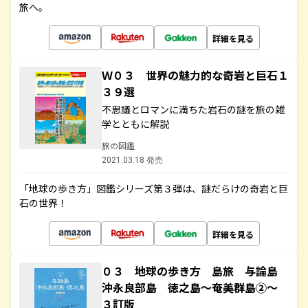
旅へ。
詳細を見る
Ｗ０３ 世界の魅力的な奇岩と巨石１
３９選
不思議とロマンに満ちた岩石の謎を旅の雑
学とともに解説
旅の図鑑
2021.03.18 発売
「地球の歩き方」図鑑シリーズ第３弾は、謎だらけの奇岩と巨
石の世界！
詳細を見る
０３ 地球の歩き方 島旅 与論島
沖永良部島 徳之島～奄美群島②～
３訂版