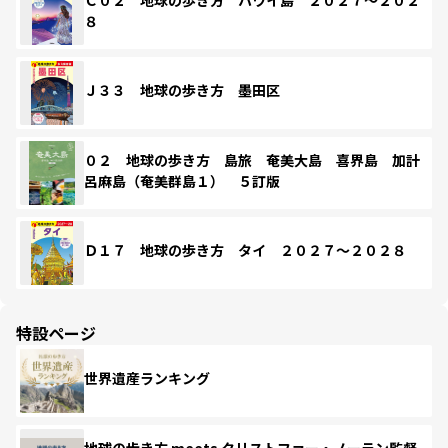
８
Ｊ３３ 地球の歩き方 墨田区
０２ 地球の歩き方 島旅 奄美大島 喜界島 加計
呂麻島（奄美群島１） ５訂版
Ｄ１７ 地球の歩き方 タイ ２０２７～２０２８
特設ページ
世界遺産ランキング
地球の歩き方 meets クリストファー・ノーラン監督