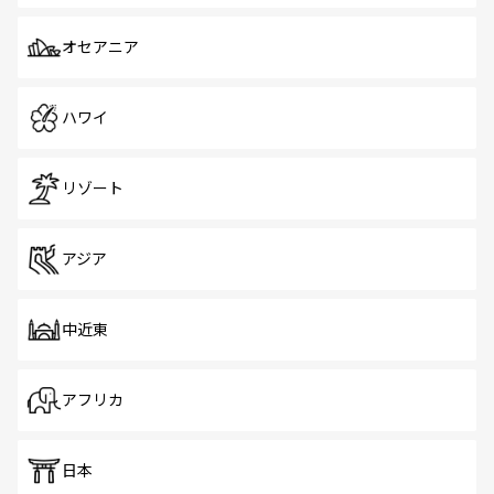
オセアニア
ハワイ
リゾート
アジア
中近東
アフリカ
日本