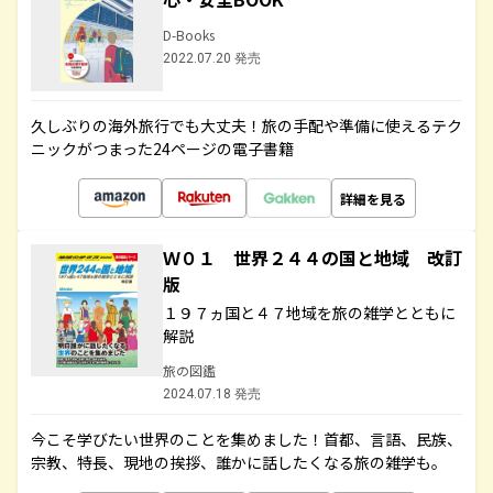
D-Books
2022.07.20 発売
久しぶりの海外旅行でも大丈夫！旅の手配や準備に使えるテク
ニックがつまった24ページの電子書籍
詳細を見る
Ｗ０１ 世界２４４の国と地域 改訂
版
１９７ヵ国と４７地域を旅の雑学とともに
解説
旅の図鑑
2024.07.18 発売
今こそ学びたい世界のことを集めました！首都、言語、民族、
宗教、特長、現地の挨拶、誰かに話したくなる旅の雑学も。