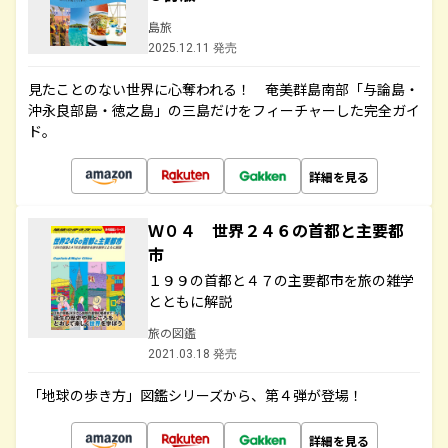
島旅
2025.12.11 発売
見たことのない世界に心奪われる！ 奄美群島南部「与論島・
沖永良部島・徳之島」の三島だけをフィーチャーした完全ガイ
ド。
詳細を見る
Ｗ０４ 世界２４６の首都と主要都
市
１９９の首都と４７の主要都市を旅の雑学
とともに解説
旅の図鑑
2021.03.18 発売
「地球の歩き方」図鑑シリーズから、第４弾が登場！
詳細を見る