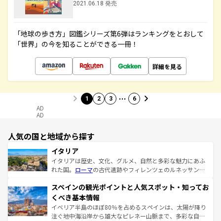
2021.06.18 発売
「地球の歩き方」図鑑シリーズ第6弾はランキングをとおして
「世界」の今を知ることができる一冊！
詳細を見る
…
1
2
3
6
AD
AD
人気の国と地域から探す
イタリア
イタリアは歴史、文化、グルメ、自然と多彩な魅力にあふ
れた国。
ローマ
の古代遺跡やフィレンツェのルネッサンス
美術、ヴェネツィアの運河など、歴史あるスポットはもち
スペインの観光ポイントと人気スポット・知ってお
ろん、トスカーナの美しい田園風景やアマルフィ海岸の絶
景など、自然景観も見逃せない。観光の合間には、本場の
くべき基本情報
ピザやパスタなど、絶品のイタリア料理を堪能することも
イベリア半島のほぼ80％を占めるスペインは、太陽が降り
できる。朝目覚めてから夜眠るまで、すべての瞬間を楽し
注ぐ地中海沿岸から雄大なピレネー山脈まで、多彩な自然