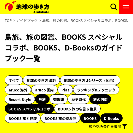
TOP
ガイドブック
島旅、旅の図鑑、BOOKS スペシャルコラボ、BOOKS、D
島旅、旅の図鑑、BOOKS スペシャル
コラボ、BOOKS、D-Booksのガイド
ブック一覧
すべて
地球の歩き方 海外
地球の歩き方 Jシリーズ（国内）
aruco 海外
aruco 国内
Plat
ランキング&テクニック
Resort Style
島旅
御朱印
歴史時代
旅の図鑑
BOOKS スペシャルコラボ
BOOKS 旅の名言＆絶景
BOOKS 旅と健康
BOOKS 旅の読み物
BOOKS
D-Books
絞り込み条件を追加