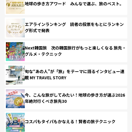
地球の歩き方アワード みんなで選ぶ、旅のベスト。
エアラインランキング 読者の投票をもとにランキン
グ形式で発表
Next韓国旅 次の韓国旅行がもっと楽しくなる 旅先・
グルメ・テクニック
旬な“あの人”が「旅」をテーマに語るインタビュー連
載 MY TRAVEL STORY
今、こんな旅がしてみたい！地球の歩き方が選ぶ2026
年絶対行くべき旅先30
コスパもタイパもかなえる！賢者の旅テクニック