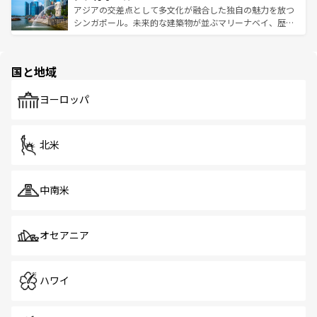
が待っている。親しみやすいタイの人々、仏教を中心とし
ており、効率よく見どころを回れるのも魅力。息をのむよ
アジアの交差点として多文化が融合した独自の魅力を放つ
た文化、そして多様な観光資源が、訪れる旅人を魅了し続
うな絶景から文化的な体験まで、香港を存分に楽しみ尽く
シンガポール。未来的な建築物が並ぶマリーナベイ、歴史
ける。 なお、新着のタイ情報は
コンテンツ一覧
を参照して
そう。 なお、新着の香港情報は
コンテンツ一覧
を参照して
と伝統を感じられるエスニックタウン、多数の緑豊かな公
ほしい。
ほしい。
園や自然保護区など、自然が調和した近代的な景観と文化
の多様性あふれるカラフルな町は、どこを歩いても新しい
国と地域
発見がある。さらに、治安のよさや充実した公共交通機関
も、旅行者にとっては魅力的なポイント。グルメも豊富
で、ホーカーズは地元の風情を楽しめる外せないスポット
ヨーロッパ
だ。訪れる人を飽きさせないシンガポールで、多様な魅力
を体感しよう。 なお、新着のシンガポール情報は
コンテン
ツ一覧
を参照してほしい。
北米
中南米
オセアニア
ハワイ