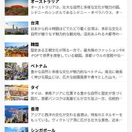
オーストラリア
部のニューオーリンズでは、音楽と美食が融合した独特の
ワイ島は見逃せない。また、定番の観光地といえばオアフ
文化が魅力。旅行者はアメリカの各地域で異なる魅力を楽
島だが、静かな自然を求めるならマウイ島やカウアイ島が
オーストラリアは、壮大な自然と多様な文化が魅力の国。
しみながら、その多様性と豊かな歴史を感じることができ
おすすめ。エメラルドグリーンに輝く海をはじめ、豊かな
シドニーのシンボルであるシドニー・オペラハウス、オー
るだろう。車でのロードトリップや列車の旅も、アメリカ
文化や歴史が息づいている。「アロハスピリット」と呼ば
ストラリア東海岸北部に広がる大サンゴ礁地帯グレートバ
ならではの贅沢な旅のスタイルだ。 なお、新着のアメリカ
台湾
れるおもてなしの心で訪れる人々を迎えてくれるハワイの
リアリーフや大陸中央部にそびえるウルル（エアーズロッ
情報は
コンテンツ一覧
を参照してほしい。
人々、おいしいローカルフードやハワイアンミュージッ
ク）、タスマニアの美しい原生林やケアンズの熱帯雨林な
日本から約４時間ほどでたどり着く台湾は、多彩な文化と
ク、伝統的なフラダンスなど、すべてがハワイの魅力を彩
ど、見どころがたくさん。また、カフェやワイン、オージ
自然が織りなす魅力的な観光地。活気あふれる大都市の台
っている。訪れるたびに新しい発見と感動が待っているハ
ービーフなどの食文化も豊かで、美味しいものであふれて
北やノスタルジックな町並みが人気な九份（ジォウフェ
ワイを、存分に味わってほしい。 なお、新着のハワイ情報
韓国
いる。アクティビティも充実しており、サーフィンやダイ
ン）、静ひつな山岳地帯である台湾東部など、都市の喧騒
は
コンテンツ一覧
を参照してほしい。
ビング、ハイキングなど、アウトドア好きにはたまらな
と山間の静けさが共存しており、訪れる人に新しい発見と
歴史ある王朝文化が残る一方で、最先端のファッションやK
い。オーストラリアの多彩な魅力を存分に味わいつくそ
驚きをもたらしてくれる。また、奥深い台湾の食文化も魅
-POPで世界を席巻している韓国。首都ソウルの宮殿や伝統
う。 なお、新着のオーストラリア情報は
コンテンツ一覧
を
力で、夜市などの屋台グルメから高級料理、ヘルシーで美
家屋が並ぶエリアでは韓国の歴史と文化に浸ることがで
参照してほしい。
ベトナム
容にもいいと評判のスイーツなど、バラエティ豊かな料理
き、地方に足を延ばせば四季折々の自然美を楽しむことが
が味わえる。 なお、新着の台湾情報は
コンテンツ一覧
を参
できる。そして、キムチや焼肉、絶品のストリートフード
豊かな自然と多様な文化が魅力的なベトナム。南北に細長
照してほしい。
まで、さまざまな韓国料理が待っている。夜には、韓国な
く伸びる国土には、広大な田園風景や青々とした山々、世
らではのナイトライフも堪能できる。あたたかいホスピタ
界遺産に登録された壮大な自然景観が点在し、都市部では
タイ
リティに包まれながら、韓国の多彩な魅力を心ゆくまで味
急速な発展と共に伝統が息づく。ハノイの古い町並みやホ
わってみてほしい。 なお、新着の韓国情報は
コンテンツ一
ーチミン市のフランス統治時代の建物も、独特の雰囲気を
タイは、東南アジアに位置する豊かな自然と歴史が息づく
覧
を参照してほしい。
醸し出している。また、バラエティの豊かさとおいしさで
国だ。首都バンコクは高層ビルが立ち並ぶ一方、伝統的な
世界中の食通を魅了してやまないベトナム料理も魅力のひ
寺院や市場がいたるところに点在し、古きよき文化と現代
香港
とつ。フォーやバインミー、ベトナムコーヒーなどは、ぜ
の活気が交差している。北部ではチェンマイなどの山岳地
ひ現地で味わいたい。どの地域を訪れてもあたたかい人々
帯で自然と触れ合い、南部ではプーケットやクラビの美し
アジアと西洋の文化が交わる香港は、特有のエネルギーを
が旅行者を迎えてくれるので、きっと忘れられない旅にな
いビーチでリゾート気分を楽しむことができる。タイ料理
もっている。ヴィクトリア湾に広がる壮大な景色、近未来
るはずだ。 なお、新着のベトナム情報は
コンテンツ一覧
を
は世界的に有名で、屋台から高級レストランまで味覚を刺
的なアートスポット、そして歴史と現代が融合した町並
参照してほしい。
シンガポール
激する。気候は一年中温暖で、どの季節にも異なる楽しみ
み、どこを訪れても感動するはず。観光スポットが密集し