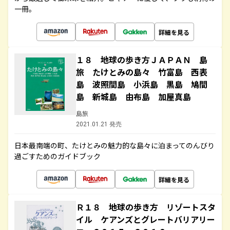
一冊。
詳細を見る
１８ 地球の歩き方ＪＡＰＡＮ 島
旅 たけとみの島々 竹富島 西表
島 波照間島 小浜島 黒島 鳩間
島 新城島 由布島 加屋真島
島旅
2021.01.21 発売
日本最南端の町、たけとみの魅力的な島々に泊まってのんびり
過ごすためのガイドブック
詳細を見る
Ｒ１８ 地球の歩き方 リゾートスタ
イル ケアンズとグレートバリアリー