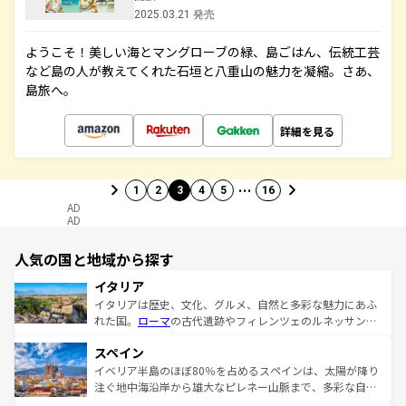
2025.03.21 発売
ようこそ！美しい海とマングローブの緑、島ごはん、伝統工芸
など島の人が教えてくれた石垣と八重山の魅力を凝縮。さあ、
島旅へ。
詳細を見る
…
1
2
3
4
5
16
AD
AD
人気の国と地域から探す
イタリア
イタリアは歴史、文化、グルメ、自然と多彩な魅力にあふ
れた国。
ローマ
の古代遺跡やフィレンツェのルネッサンス
美術、ヴェネツィアの運河など、歴史あるスポットはもち
スペイン
ろん、トスカーナの美しい田園風景やアマルフィ海岸の絶
景など、自然景観も見逃せない。観光の合間には、本場の
イベリア半島のほぼ80％を占めるスペインは、太陽が降り
ピザやパスタなど、絶品のイタリア料理を堪能することも
注ぐ地中海沿岸から雄大なピレネー山脈まで、多彩な自然
できる。朝目覚めてから夜眠るまで、すべての瞬間を楽し
と文化が詰まったヨーロッパ屈指の旅行先だ。多様な地域