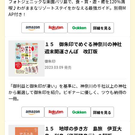
フォトジェニックな楽園バリ島で、食・買・遊・癒を120％満
喫♪わがままなリゾートステイをかなえる最強ガイド。別冊M
AP付き！
詳細を見る
１５ 御朱印でめぐる神奈川の神社
週末開運さんぽ 改訂版
御朱印
2023.03.09 発売
「御利益と御朱印が凄い」を基準に、神奈川の千社以上の神社
から厳選して御朱印を紹介。ビギナーに優しく、ツウも納得の
一冊。
詳細を見る
１５ 地球の歩き方 島旅 伊豆大