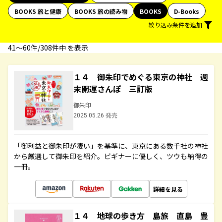
BOOKS 旅と健康
BOOKS 旅の読み物
BOOKS
D-Books
絞り込み条件を追加
41〜60件/308件中 を表示
１４ 御朱印でめぐる東京の神社 週
末開運さんぽ 三訂版
御朱印
2025.05.26 発売
「御利益と御朱印が凄い」を基準に、東京にある数千社の神社
から厳選して御朱印を紹介。ビギナーに優しく、ツウも納得の
一冊。
詳細を見る
１４ 地球の歩き方 島旅 直島 豊