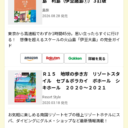
島 利島（伊豆諸島①）３訂版
島旅
2026.08.28 発売
東京から高速船でわずか1時間45分。思い立ったらすぐに行け
る！ 想像を超えるスケールの火山島「伊豆大島」の完全ガイ
ド
詳細を見る
Ｒ１５ 地球の歩き方 リゾートスタ
イル セブ＆ボラカイ ボホール シ
キホール ２０２０～２０２１
Resort Style
2020.03.18 発売
お気軽に楽しめる南国リゾートセブの極上リゾートホテルにス
パ、ダイビングにグルメ・ショップなど最新情報満載！