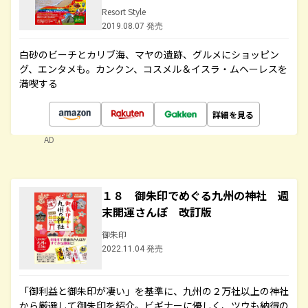
Resort Style
2019.08.07 発売
白砂のビーチとカリブ海、マヤの遺跡、グルメにショッピン
グ、エンタメも。カンクン、コスメル＆イスラ・ムヘーレスを
満喫する
詳細を見る
AD
１８ 御朱印でめぐる九州の神社 週
末開運さんぽ 改訂版
御朱印
2022.11.04 発売
「御利益と御朱印が凄い」を基準に、九州の２万社以上の神社
から厳選して御朱印を紹介。ビギナーに優しく、ツウも納得の