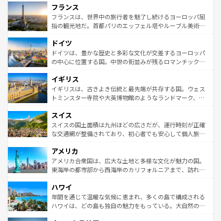
フランス
ませてくれるイタリアで、忘れられない旅をしてみよう！
文化が根付くこの国では、情熱的なフラメンコ、熱気あふ
なお、新着のイタリア情報は
コンテンツ一覧
を参照してほ
れる闘牛、そして美味しいタパスが生活の一部となってい
フランスは、世界中の旅行者を魅了し続けるヨーロッパ屈
しい。
る。首都マドリードの洗練された雰囲気や、バルセロナの
指の観光地だ。首都パリのエッフェル塔やルーブル美術館
アートに溢れた街角から、地方では古代ローマ遺跡や中世
といった象徴的なスポットから、田舎町の古風な美しさま
ドイツ
の城塞都市、穏やかなビーチリゾートまで多彩な表情を見
で、幅広い魅力が詰まっている。華麗な宮殿、歴史的な大
せる。地方によって風土や気候が異なるスペインはその個
聖堂、美しいビーチ、そして豊かな自然が、訪れる者を心
ドイツは、豊かな歴史と多彩な文化が交差するヨーロッパ
性で訪れる人を魅了する。 なお、新着のスペイン情報は
コ
から魅了する。また、フランスは美食の国としても知ら
の中心に位置する国。中世の街並みが残るロマンチック街
ンテンツ一覧
を参照してほしい。
れ、フランス料理はユネスコ無形文化遺産にも登録されて
道から、未来を先取りするようなモダンな都市まで多様な
イギリス
いる。シャンパンの発祥地であるランス、プロヴァンスの
顔を持つこの国は、どこを歩いても飽きることがない。ベ
香り高いラベンダー畑など、多彩な楽しみ方が可能だ。さ
ルリンの文化的活気、バイエルン州のアルプスの絶景、そ
イギリスは、古きよき伝統と最先端が共存する国。ウェス
らに、パリ以外の地域にも魅力が溢れており、どの街角に
してライン川沿いのワイン畑といった風景は必見。ビール
トミンスター寺院や大英博物館のようなランドマーク、歴
も豊かな歴史と文化が息づいている。パリ以外の個性あふ
とソーセージを味わいながら地元の人と過ごす楽しい時間
史ある大学都市、美しい丘陵地帯や牧歌的な風景など、エ
れる地方に足を運ぶとそれぞれで全く異なる文化を体験で
スイス
は、お酒好きな人にはぜひ体験してほしい。 なお、新着の
リアごとに異なる魅力がある。また、優雅なアフタヌーン
きるだろう。 なお、新着のフランス情報は
コンテンツ一覧
ドイツ情報は
コンテンツ一覧
を参照してほしい。
ティー、ビール好きにはたまらない英国パブ、サッカー観
スイスの国土面積は九州ほどの広さだが、運行時刻が正確
を参照してほしい。
戦など、本場だからこそできる体験も豊富。イギリスを旅
な交通網が整備されており、初心者でも安心して個人旅行
して楽しみつくそう。 なお、新着のイギリス情報は
コンテ
を楽しめる。日本同様に時刻表どおりの旅が可能だ。中世
アメリカ
ンツ一覧
を参照してほしい。
の建物がそのまま残る町や、スイスならではのユニークな
博物館もあり、アルプス観光だけでなく町歩きも満喫する
アメリカ合衆国は、広大な土地と多様な文化が魅力の国。
ことができる。国民の所得が高いため物価も高いが、旅行
東海岸の都市部から西海岸のカリフォルニアまで、訪れる
者向けの交通パス提供のサービスもあり、うまく活用すれ
場所ごとに異なる風景と体験が待っている。ニューヨーク
ハワイ
ば市内交通費無料で観光を楽しむこともできる。 なお、新
のような巨大都市は、観光、ショッピング、エンターテイ
着のスイス情報は
コンテンツ一覧
を参照してほしい。
ンメントが詰まった刺激的なスポットだ。一方、アメリカ
年間を通じて温暖な気候に恵まれ、多くの島で構成される
西部には大自然が広がり、グランドキャニオンやイエロー
ハワイは、どの島も独自の魅力をもっている。大自然の神
ストーン国立公園といった絶景が堪能できる。さらに、南
秘を感じたいなら、火山が生み出した壮大な景観を誇るハ