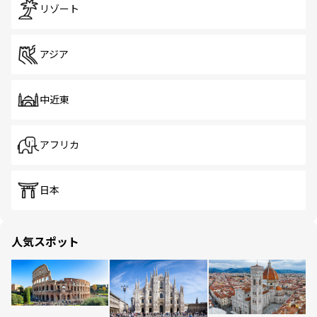
リゾート
アジア
中近東
アフリカ
日本
人気スポット