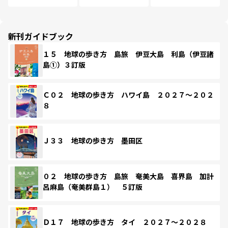
新刊ガイドブック
１５ 地球の歩き方 島旅 伊豆大島 利島（伊豆諸
島①）３訂版
Ｃ０２ 地球の歩き方 ハワイ島 ２０２７～２０２
８
Ｊ３３ 地球の歩き方 墨田区
０２ 地球の歩き方 島旅 奄美大島 喜界島 加計
呂麻島（奄美群島１） ５訂版
Ｄ１７ 地球の歩き方 タイ ２０２７～２０２８