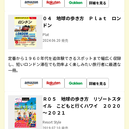
詳細を見る
０４ 地球の歩き方 Ｐｌａｔ ロン
ドン
Plat
2024.06.20 発売
定番から１９６０年代を追体験できるスポットまで幅広く収録
し、短いロンドン滞在でも効率よく楽しみたい旅行者に最適な
一冊。
詳細を見る
Ｒ０５ 地球の歩き方 リゾートスタ
イル こどもと行くハワイ ２０２０
～２０２１
Resort Style
2019.07.10 発売