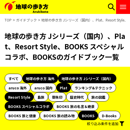
TOP
ガイドブック
地球の歩き方 Jシリーズ（国内）、Plat、Resort Sty
地球の歩き方 Jシリーズ（国内）、Pla
t、Resort Style、BOOKS スペシャル
コラボ、BOOKSのガイドブック一覧
すべて
地球の歩き方 海外
地球の歩き方 Jシリーズ（国内）
aruco 海外
aruco 国内
Plat
ランキング&テクニック
Resort Style
島旅
御朱印
歴史時代
旅の図鑑
BOOKS スペシャルコラボ
BOOKS 旅の名言＆絶景
BOOKS 旅と健康
BOOKS 旅の読み物
BOOKS
D-Books
絞り込み条件を追加