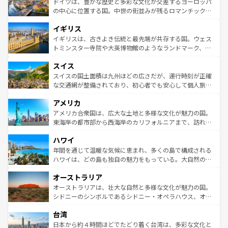
聖堂、美しいビーチ、そして豊かな自然が、訪れる者を心
ドイツは、豊かな歴史と多彩な文化が交差するヨーロッパ
ンテンツ一覧
を参照してほしい。
から魅了する。また、フランスは美食の国としても知ら
の中心に位置する国。中世の街並みが残るロマンチック街
れ、フランス料理はユネスコ無形文化遺産にも登録されて
道から、未来を先取りするようなモダンな都市まで多様な
イギリス
いる。シャンパンの発祥地であるランス、プロヴァンスの
顔を持つこの国は、どこを歩いても飽きることがない。ベ
香り高いラベンダー畑など、多彩な楽しみ方が可能だ。さ
ルリンの文化的活気、バイエルン州のアルプスの絶景、そ
イギリスは、古きよき伝統と最先端が共存する国。ウェス
らに、パリ以外の地域にも魅力が溢れており、どの街角に
してライン川沿いのワイン畑といった風景は必見。ビール
トミンスター寺院や大英博物館のようなランドマーク、歴
も豊かな歴史と文化が息づいている。パリ以外の個性あふ
とソーセージを味わいながら地元の人と過ごす楽しい時間
史ある大学都市、美しい丘陵地帯や牧歌的な風景など、エ
れる地方に足を運ぶとそれぞれで全く異なる文化を体験で
スイス
は、お酒好きな人にはぜひ体験してほしい。 なお、新着の
リアごとに異なる魅力がある。また、優雅なアフタヌーン
きるだろう。 なお、新着のフランス情報は
コンテンツ一覧
ドイツ情報は
コンテンツ一覧
を参照してほしい。
ティー、ビール好きにはたまらない英国パブ、サッカー観
スイスの国土面積は九州ほどの広さだが、運行時刻が正確
を参照してほしい。
戦など、本場だからこそできる体験も豊富。イギリスを旅
な交通網が整備されており、初心者でも安心して個人旅行
して楽しみつくそう。 なお、新着のイギリス情報は
コンテ
を楽しめる。日本同様に時刻表どおりの旅が可能だ。中世
アメリカ
ンツ一覧
を参照してほしい。
の建物がそのまま残る町や、スイスならではのユニークな
博物館もあり、アルプス観光だけでなく町歩きも満喫する
アメリカ合衆国は、広大な土地と多様な文化が魅力の国。
ことができる。国民の所得が高いため物価も高いが、旅行
東海岸の都市部から西海岸のカリフォルニアまで、訪れる
者向けの交通パス提供のサービスもあり、うまく活用すれ
場所ごとに異なる風景と体験が待っている。ニューヨーク
ハワイ
ば市内交通費無料で観光を楽しむこともできる。 なお、新
のような巨大都市は、観光、ショッピング、エンターテイ
着のスイス情報は
コンテンツ一覧
を参照してほしい。
ンメントが詰まった刺激的なスポットだ。一方、アメリカ
年間を通じて温暖な気候に恵まれ、多くの島で構成される
西部には大自然が広がり、グランドキャニオンやイエロー
ハワイは、どの島も独自の魅力をもっている。大自然の神
ストーン国立公園といった絶景が堪能できる。さらに、南
秘を感じたいなら、火山が生み出した壮大な景観を誇るハ
オーストラリア
部のニューオーリンズでは、音楽と美食が融合した独特の
ワイ島は見逃せない。また、定番の観光地といえばオアフ
文化が魅力。旅行者はアメリカの各地域で異なる魅力を楽
島だが、静かな自然を求めるならマウイ島やカウアイ島が
オーストラリアは、壮大な自然と多様な文化が魅力の国。
しみながら、その多様性と豊かな歴史を感じることができ
おすすめ。エメラルドグリーンに輝く海をはじめ、豊かな
シドニーのシンボルであるシドニー・オペラハウス、オー
るだろう。車でのロードトリップや列車の旅も、アメリカ
文化や歴史が息づいている。「アロハスピリット」と呼ば
ストラリア東海岸北部に広がる大サンゴ礁地帯グレートバ
ならではの贅沢な旅のスタイルだ。 なお、新着のアメリカ
台湾
れるおもてなしの心で訪れる人々を迎えてくれるハワイの
リアリーフや大陸中央部にそびえるウルル（エアーズロッ
情報は
コンテンツ一覧
を参照してほしい。
人々、おいしいローカルフードやハワイアンミュージッ
ク）、タスマニアの美しい原生林やケアンズの熱帯雨林な
日本から約４時間ほどでたどり着く台湾は、多彩な文化と