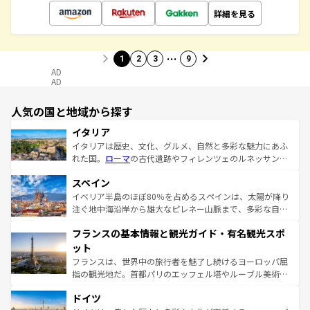
詳細を見る
…
1
2
3
9
AD
AD
人気の国と地域から探す
イタリア
イタリアは歴史、文化、グルメ、自然と多彩な魅力にあふ
れた国。
ローマ
の古代遺跡やフィレンツェのルネッサンス
美術、ヴェネツィアの運河など、歴史あるスポットはもち
スペイン
ろん、トスカーナの美しい田園風景やアマルフィ海岸の絶
景など、自然景観も見逃せない。観光の合間には、本場の
イベリア半島のほぼ80％を占めるスペインは、太陽が降り
ピザやパスタなど、絶品のイタリア料理を堪能することも
注ぐ地中海沿岸から雄大なピレネー山脈まで、多彩な自然
できる。朝目覚めてから夜眠るまで、すべての瞬間を楽し
と文化が詰まったヨーロッパ屈指の旅行先だ。多様な地域
フランスの基本情報と観光ガイド・有名観光スポ
ませてくれるイタリアで、忘れられない旅をしてみよう！
文化が根付くこの国では、情熱的なフラメンコ、熱気あふ
なお、新着のイタリア情報は
コンテンツ一覧
を参照してほ
れる闘牛、そして美味しいタパスが生活の一部となってい
ット
しい。
る。首都マドリードの洗練された雰囲気や、バルセロナの
フランスは、世界中の旅行者を魅了し続けるヨーロッパ屈
アートに溢れた街角から、地方では古代ローマ遺跡や中世
指の観光地だ。首都パリのエッフェル塔やルーブル美術館
の城塞都市、穏やかなビーチリゾートまで多彩な表情を見
といった象徴的なスポットから、田舎町の古風な美しさま
せる。地方によって風土や気候が異なるスペインはその個
ドイツ
で、幅広い魅力が詰まっている。華麗な宮殿、歴史的な大
性で訪れる人を魅了する。 なお、新着のスペイン情報は
コ