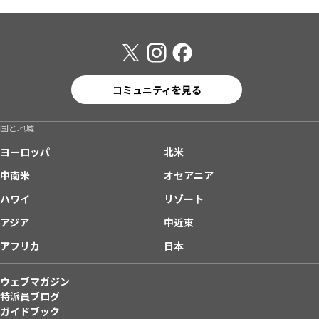
コミュニティを見る
国と地域
ヨーロッパ
北米
中南米
オセアニア
ハワイ
リゾート
アジア
中近東
アフリカ
日本
ウェブマガジン
特派員ブログ
ガイドブック