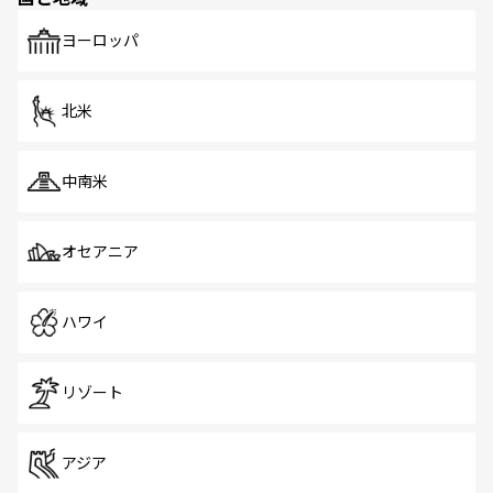
も、旅行者にとっては魅力的なポイント。グルメも豊富
で、ホーカーズは地元の風情を楽しめる外せないスポット
ヨーロッパ
だ。訪れる人を飽きさせないシンガポールで、多様な魅力
を体感しよう。 なお、新着のシンガポール情報は
コンテン
ツ一覧
を参照してほしい。
北米
中南米
オセアニア
ハワイ
リゾート
アジア