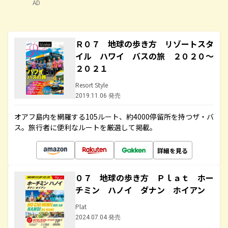
AD
Ｒ０７ 地球の歩き方 リゾートスタ
イル ハワイ バスの旅 ２０２０～
２０２１
Resort Style
2019.11.06 発売
オアフ島内を網羅する105ルート、約4000停留所を持つザ・バ
ス。旅行者に便利なルートを厳選して掲載。
詳細を見る
０７ 地球の歩き方 Ｐｌａｔ ホー
チミン ハノイ ダナン ホイアン
Plat
2024.07.04 発売