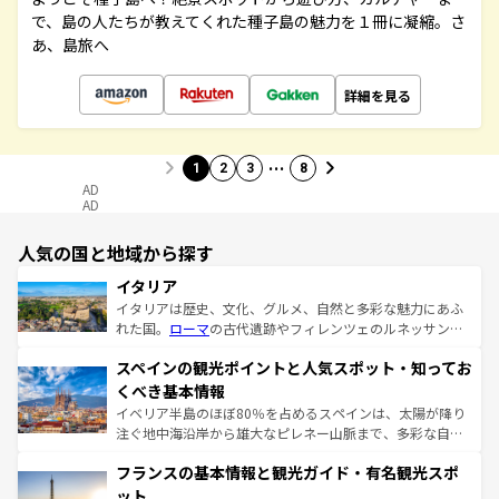
で、島の人たちが教えてくれた種子島の魅力を１冊に凝縮。さ
あ、島旅へ
詳細を見る
…
1
2
3
8
AD
AD
人気の国と地域から探す
イタリア
イタリアは歴史、文化、グルメ、自然と多彩な魅力にあふ
れた国。
ローマ
の古代遺跡やフィレンツェのルネッサンス
美術、ヴェネツィアの運河など、歴史あるスポットはもち
スペインの観光ポイントと人気スポット・知ってお
ろん、トスカーナの美しい田園風景やアマルフィ海岸の絶
景など、自然景観も見逃せない。観光の合間には、本場の
くべき基本情報
ピザやパスタなど、絶品のイタリア料理を堪能することも
イベリア半島のほぼ80％を占めるスペインは、太陽が降り
できる。朝目覚めてから夜眠るまで、すべての瞬間を楽し
注ぐ地中海沿岸から雄大なピレネー山脈まで、多彩な自然
ませてくれるイタリアで、忘れられない旅をしてみよう！
と文化が詰まったヨーロッパ屈指の旅行先だ。多様な地域
なお、新着のイタリア情報は
コンテンツ一覧
を参照してほ
フランスの基本情報と観光ガイド・有名観光スポ
文化が根付くこの国では、情熱的なフラメンコ、熱気あふ
しい。
れる闘牛、そして美味しいタパスが生活の一部となってい
ット