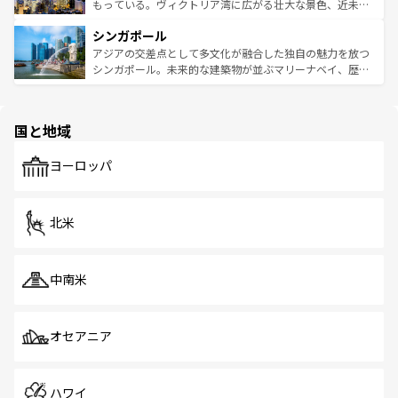
が旅行者を迎えてくれるので、きっと忘れられない旅にな
いビーチでリゾート気分を楽しむことができる。タイ料理
もっている。ヴィクトリア湾に広がる壮大な景色、近未来
るはずだ。 なお、新着のベトナム情報は
コンテンツ一覧
を
は世界的に有名で、屋台から高級レストランまで味覚を刺
的なアートスポット、そして歴史と現代が融合した町並
参照してほしい。
シンガポール
激する。気候は一年中温暖で、どの季節にも異なる楽しみ
み、どこを訪れても感動するはず。観光スポットが密集し
が待っている。親しみやすいタイの人々、仏教を中心とし
ており、効率よく見どころを回れるのも魅力。息をのむよ
アジアの交差点として多文化が融合した独自の魅力を放つ
た文化、そして多様な観光資源が、訪れる旅人を魅了し続
うな絶景から文化的な体験まで、香港を存分に楽しみ尽く
シンガポール。未来的な建築物が並ぶマリーナベイ、歴史
ける。 なお、新着のタイ情報は
コンテンツ一覧
を参照して
そう。 なお、新着の香港情報は
コンテンツ一覧
を参照して
と伝統を感じられるエスニックタウン、多数の緑豊かな公
ほしい。
ほしい。
園や自然保護区など、自然が調和した近代的な景観と文化
の多様性あふれるカラフルな町は、どこを歩いても新しい
国と地域
発見がある。さらに、治安のよさや充実した公共交通機関
も、旅行者にとっては魅力的なポイント。グルメも豊富
で、ホーカーズは地元の風情を楽しめる外せないスポット
ヨーロッパ
だ。訪れる人を飽きさせないシンガポールで、多様な魅力
を体感しよう。 なお、新着のシンガポール情報は
コンテン
ツ一覧
を参照してほしい。
北米
中南米
オセアニア
ハワイ