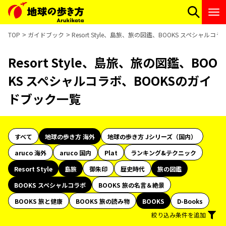
TOP
ガイドブック
Resort Style、島旅、旅の図鑑、BOOKS スペシャル
Resort Style、島旅、旅の図鑑、BOO
KS スペシャルコラボ、BOOKSのガイ
ドブック一覧
すべて
地球の歩き方 海外
地球の歩き方 Jシリーズ（国内）
aruco 海外
aruco 国内
Plat
ランキング&テクニック
Resort Style
島旅
御朱印
歴史時代
旅の図鑑
BOOKS スペシャルコラボ
BOOKS 旅の名言＆絶景
BOOKS 旅と健康
BOOKS 旅の読み物
BOOKS
D-Books
絞り込み条件を追加