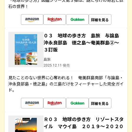
「地球の歩き方」図鑑シリーズ第３弾は、謎だらけの奇岩と巨
石の世界！
詳細を見る
０３ 地球の歩き方 島旅 与論島
沖永良部島 徳之島～奄美群島②～
３訂版
島旅
2025.12.11 発売
見たことのない世界に心奪われる！ 奄美群島南部「与論島・
沖永良部島・徳之島」の三島だけをフィーチャーした完全ガイ
ド。
詳細を見る
Ｒ０３ 地球の歩き方 リゾートスタ
イル マウイ島 ２０１９～２０２０