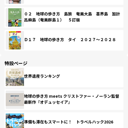
０２ 地球の歩き方 島旅 奄美大島 喜界島 加計
呂麻島（奄美群島１） ５訂版
Ｄ１７ 地球の歩き方 タイ ２０２７～２０２８
特設ページ
世界遺産ランキング
地球の歩き方 meets クリストファー・ノーラン監督
最新作『オデュッセイア』
準備も滞在もスマートに！ トラベルハック2026