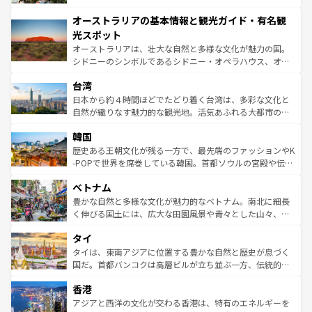
ストーン国立公園といった絶景が堪能できる。さらに、南
秘を感じたいなら、火山が生み出した壮大な景観を誇るハ
オーストラリアの基本情報と観光ガイド・有名観
部のニューオーリンズでは、音楽と美食が融合した独特の
ワイ島は見逃せない。また、定番の観光地といえばオアフ
文化が魅力。旅行者はアメリカの各地域で異なる魅力を楽
島だが、静かな自然を求めるならマウイ島やカウアイ島が
光スポット
しみながら、その多様性と豊かな歴史を感じることができ
おすすめ。エメラルドグリーンに輝く海をはじめ、豊かな
オーストラリアは、壮大な自然と多様な文化が魅力の国。
るだろう。車でのロードトリップや列車の旅も、アメリカ
文化や歴史が息づいている。「アロハスピリット」と呼ば
シドニーのシンボルであるシドニー・オペラハウス、オー
ならではの贅沢な旅のスタイルだ。 なお、新着のアメリカ
れるおもてなしの心で訪れる人々を迎えてくれるハワイの
ストラリア東海岸北部に広がる大サンゴ礁地帯グレートバ
情報は
コンテンツ一覧
を参照してほしい。
人々、おいしいローカルフードやハワイアンミュージッ
台湾
リアリーフや大陸中央部にそびえるウルル（エアーズロッ
ク、伝統的なフラダンスなど、すべてがハワイの魅力を彩
ク）、タスマニアの美しい原生林やケアンズの熱帯雨林な
日本から約４時間ほどでたどり着く台湾は、多彩な文化と
っている。訪れるたびに新しい発見と感動が待っているハ
ど、見どころがたくさん。また、カフェやワイン、オージ
自然が織りなす魅力的な観光地。活気あふれる大都市の台
ワイを、存分に味わってほしい。 なお、新着のハワイ情報
ービーフなどの食文化も豊かで、美味しいものであふれて
北やノスタルジックな町並みが人気な九份（ジォウフェ
は
コンテンツ一覧
を参照してほしい。
韓国
いる。アクティビティも充実しており、サーフィンやダイ
ン）、静ひつな山岳地帯である台湾東部など、都市の喧騒
ビング、ハイキングなど、アウトドア好きにはたまらな
と山間の静けさが共存しており、訪れる人に新しい発見と
歴史ある王朝文化が残る一方で、最先端のファッションやK
い。オーストラリアの多彩な魅力を存分に味わいつくそ
驚きをもたらしてくれる。また、奥深い台湾の食文化も魅
-POPで世界を席巻している韓国。首都ソウルの宮殿や伝統
う。 なお、新着のオーストラリア情報は
コンテンツ一覧
を
力で、夜市などの屋台グルメから高級料理、ヘルシーで美
家屋が並ぶエリアでは韓国の歴史と文化に浸ることがで
参照してほしい。
ベトナム
容にもいいと評判のスイーツなど、バラエティ豊かな料理
き、地方に足を延ばせば四季折々の自然美を楽しむことが
が味わえる。 なお、新着の台湾情報は
コンテンツ一覧
を参
できる。そして、キムチや焼肉、絶品のストリートフード
豊かな自然と多様な文化が魅力的なベトナム。南北に細長
照してほしい。
まで、さまざまな韓国料理が待っている。夜には、韓国な
く伸びる国土には、広大な田園風景や青々とした山々、世
らではのナイトライフも堪能できる。あたたかいホスピタ
界遺産に登録された壮大な自然景観が点在し、都市部では
タイ
リティに包まれながら、韓国の多彩な魅力を心ゆくまで味
急速な発展と共に伝統が息づく。ハノイの古い町並みやホ
わってみてほしい。 なお、新着の韓国情報は
コンテンツ一
ーチミン市のフランス統治時代の建物も、独特の雰囲気を
タイは、東南アジアに位置する豊かな自然と歴史が息づく
覧
を参照してほしい。
醸し出している。また、バラエティの豊かさとおいしさで
国だ。首都バンコクは高層ビルが立ち並ぶ一方、伝統的な
世界中の食通を魅了してやまないベトナム料理も魅力のひ
寺院や市場がいたるところに点在し、古きよき文化と現代
香港
とつ。フォーやバインミー、ベトナムコーヒーなどは、ぜ
の活気が交差している。北部ではチェンマイなどの山岳地
ひ現地で味わいたい。どの地域を訪れてもあたたかい人々
帯で自然と触れ合い、南部ではプーケットやクラビの美し
アジアと西洋の文化が交わる香港は、特有のエネルギーを