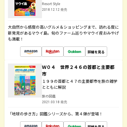
Resort Style
2018.12.12 発売
大自然から感度の高いグルメ＆ショッピングまで、訪れる度に
新発見があるマウイ島。旬のファーム巡りやマウイ産おみやげ
も満載！
詳細を見る
Ｗ０４ 世界２４６の首都と主要都
市
１９９の首都と４７の主要都市を旅の雑学
とともに解説
旅の図鑑
2021.03.18 発売
「地球の歩き方」図鑑シリーズから、第４弾が登場！
詳細を見る