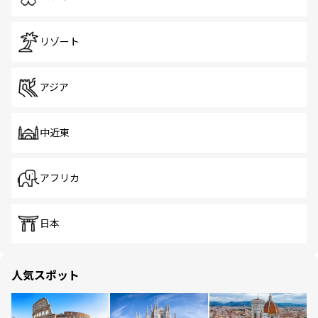
リゾート
アジア
中近東
アフリカ
日本
人気スポット