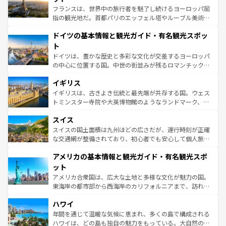
る。首都マドリードの洗練された雰囲気や、バルセロナの
フランスは、世界中の旅行者を魅了し続けるヨーロッパ屈
アートに溢れた街角から、地方では古代ローマ遺跡や中世
指の観光地だ。首都パリのエッフェル塔やルーブル美術館
の城塞都市、穏やかなビーチリゾートまで多彩な表情を見
といった象徴的なスポットから、田舎町の古風な美しさま
せる。地方によって風土や気候が異なるスペインはその個
ドイツの基本情報と観光ガイド・有名観光スポッ
で、幅広い魅力が詰まっている。華麗な宮殿、歴史的な大
性で訪れる人を魅了する。 なお、新着のスペイン情報は
コ
聖堂、美しいビーチ、そして豊かな自然が、訪れる者を心
ト
ンテンツ一覧
を参照してほしい。
から魅了する。また、フランスは美食の国としても知ら
ドイツは、豊かな歴史と多彩な文化が交差するヨーロッパ
れ、フランス料理はユネスコ無形文化遺産にも登録されて
の中心に位置する国。中世の街並みが残るロマンチック街
いる。シャンパンの発祥地であるランス、プロヴァンスの
道から、未来を先取りするようなモダンな都市まで多様な
香り高いラベンダー畑など、多彩な楽しみ方が可能だ。さ
イギリス
顔を持つこの国は、どこを歩いても飽きることがない。ベ
らに、パリ以外の地域にも魅力が溢れており、どの街角に
ルリンの文化的活気、バイエルン州のアルプスの絶景、そ
イギリスは、古きよき伝統と最先端が共存する国。ウェス
も豊かな歴史と文化が息づいている。パリ以外の個性あふ
してライン川沿いのワイン畑といった風景は必見。ビール
トミンスター寺院や大英博物館のようなランドマーク、歴
れる地方に足を運ぶとそれぞれで全く異なる文化を体験で
とソーセージを味わいながら地元の人と過ごす楽しい時間
史ある大学都市、美しい丘陵地帯や牧歌的な風景など、エ
きるだろう。 なお、新着のフランス情報は
コンテンツ一覧
スイス
は、お酒好きな人にはぜひ体験してほしい。 なお、新着の
リアごとに異なる魅力がある。また、優雅なアフタヌーン
を参照してほしい。
ドイツ情報は
コンテンツ一覧
を参照してほしい。
ティー、ビール好きにはたまらない英国パブ、サッカー観
スイスの国土面積は九州ほどの広さだが、運行時刻が正確
戦など、本場だからこそできる体験も豊富。イギリスを旅
な交通網が整備されており、初心者でも安心して個人旅行
して楽しみつくそう。 なお、新着のイギリス情報は
コンテ
を楽しめる。日本同様に時刻表どおりの旅が可能だ。中世
アメリカの基本情報と観光ガイド・有名観光スポ
ンツ一覧
を参照してほしい。
の建物がそのまま残る町や、スイスならではのユニークな
博物館もあり、アルプス観光だけでなく町歩きも満喫する
ット
ことができる。国民の所得が高いため物価も高いが、旅行
アメリカ合衆国は、広大な土地と多様な文化が魅力の国。
者向けの交通パス提供のサービスもあり、うまく活用すれ
東海岸の都市部から西海岸のカリフォルニアまで、訪れる
ば市内交通費無料で観光を楽しむこともできる。 なお、新
場所ごとに異なる風景と体験が待っている。ニューヨーク
着のスイス情報は
コンテンツ一覧
を参照してほしい。
ハワイ
のような巨大都市は、観光、ショッピング、エンターテイ
ンメントが詰まった刺激的なスポットだ。一方、アメリカ
年間を通じて温暖な気候に恵まれ、多くの島で構成される
西部には大自然が広がり、グランドキャニオンやイエロー
ハワイは、どの島も独自の魅力をもっている。大自然の神