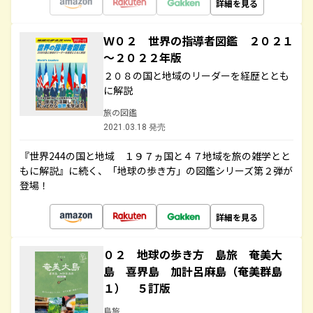
詳細を見る
Ｗ０２ 世界の指導者図鑑 ２０２１
～２０２２年版
２０８の国と地域のリーダーを経歴ととも
に解説
旅の図鑑
2021.03.18 発売
『世界244の国と地域 １９７ヵ国と４７地域を旅の雑学とと
もに解説』に続く、「地球の歩き方」の図鑑シリーズ第２弾が
登場！
詳細を見る
０２ 地球の歩き方 島旅 奄美大
島 喜界島 加計呂麻島（奄美群島
１） ５訂版
島旅