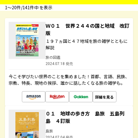
1〜20件/141件中 を表示
Ｗ０１ 世界２４４の国と地域 改訂
版
１９７ヵ国と４７地域を旅の雑学とともに
解説
旅の図鑑
2024.07.18 発売
今こそ学びたい世界のことを集めました！首都、言語、民族、
宗教、特長、現地の挨拶、誰かに話したくなる旅の雑学も。
詳細を見る
０１ 地球の歩き方 島旅 五島列
島 ４訂版
島旅
2024.07.04 発売