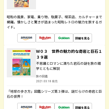
昭和の風景、家電、乗り物、駄菓子、喫茶店、カルチャーまで
網羅。懐かしさと驚きが詰まった昭和レトロの魅力を旅するガ
イド。
詳細を見る
Ｗ０３ 世界の魅力的な奇岩と巨石１
３９選
不思議とロマンに満ちた岩石の謎を旅の雑
学とともに解説
旅の図鑑
2021.03.18 発売
「地球の歩き方」図鑑シリーズ第３弾は、謎だらけの奇岩と巨
石の世界！
詳細を見る