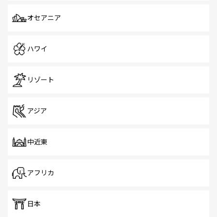
オセアニア
ハワイ
リゾート
アジア
中近東
アフリカ
日本