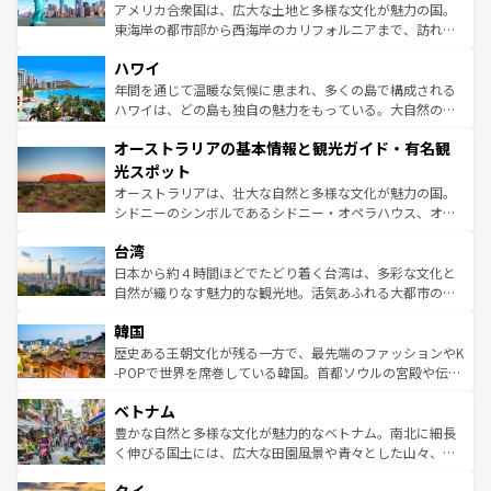
ことができる。国民の所得が高いため物価も高いが、旅行
アメリカ合衆国は、広大な土地と多様な文化が魅力の国。
者向けの交通パス提供のサービスもあり、うまく活用すれ
東海岸の都市部から西海岸のカリフォルニアまで、訪れる
ば市内交通費無料で観光を楽しむこともできる。 なお、新
場所ごとに異なる風景と体験が待っている。ニューヨーク
着のスイス情報は
コンテンツ一覧
を参照してほしい。
ハワイ
のような巨大都市は、観光、ショッピング、エンターテイ
ンメントが詰まった刺激的なスポットだ。一方、アメリカ
年間を通じて温暖な気候に恵まれ、多くの島で構成される
西部には大自然が広がり、グランドキャニオンやイエロー
ハワイは、どの島も独自の魅力をもっている。大自然の神
ストーン国立公園といった絶景が堪能できる。さらに、南
秘を感じたいなら、火山が生み出した壮大な景観を誇るハ
オーストラリアの基本情報と観光ガイド・有名観
部のニューオーリンズでは、音楽と美食が融合した独特の
ワイ島は見逃せない。また、定番の観光地といえばオアフ
文化が魅力。旅行者はアメリカの各地域で異なる魅力を楽
島だが、静かな自然を求めるならマウイ島やカウアイ島が
光スポット
しみながら、その多様性と豊かな歴史を感じることができ
おすすめ。エメラルドグリーンに輝く海をはじめ、豊かな
オーストラリアは、壮大な自然と多様な文化が魅力の国。
るだろう。車でのロードトリップや列車の旅も、アメリカ
文化や歴史が息づいている。「アロハスピリット」と呼ば
シドニーのシンボルであるシドニー・オペラハウス、オー
ならではの贅沢な旅のスタイルだ。 なお、新着のアメリカ
れるおもてなしの心で訪れる人々を迎えてくれるハワイの
ストラリア東海岸北部に広がる大サンゴ礁地帯グレートバ
情報は
コンテンツ一覧
を参照してほしい。
人々、おいしいローカルフードやハワイアンミュージッ
台湾
リアリーフや大陸中央部にそびえるウルル（エアーズロッ
ク、伝統的なフラダンスなど、すべてがハワイの魅力を彩
ク）、タスマニアの美しい原生林やケアンズの熱帯雨林な
日本から約４時間ほどでたどり着く台湾は、多彩な文化と
っている。訪れるたびに新しい発見と感動が待っているハ
ど、見どころがたくさん。また、カフェやワイン、オージ
自然が織りなす魅力的な観光地。活気あふれる大都市の台
ワイを、存分に味わってほしい。 なお、新着のハワイ情報
ービーフなどの食文化も豊かで、美味しいものであふれて
北やノスタルジックな町並みが人気な九份（ジォウフェ
は
コンテンツ一覧
を参照してほしい。
韓国
いる。アクティビティも充実しており、サーフィンやダイ
ン）、静ひつな山岳地帯である台湾東部など、都市の喧騒
ビング、ハイキングなど、アウトドア好きにはたまらな
と山間の静けさが共存しており、訪れる人に新しい発見と
歴史ある王朝文化が残る一方で、最先端のファッションやK
い。オーストラリアの多彩な魅力を存分に味わいつくそ
驚きをもたらしてくれる。また、奥深い台湾の食文化も魅
-POPで世界を席巻している韓国。首都ソウルの宮殿や伝統
う。 なお、新着のオーストラリア情報は
コンテンツ一覧
を
力で、夜市などの屋台グルメから高級料理、ヘルシーで美
家屋が並ぶエリアでは韓国の歴史と文化に浸ることがで
参照してほしい。
ベトナム
容にもいいと評判のスイーツなど、バラエティ豊かな料理
き、地方に足を延ばせば四季折々の自然美を楽しむことが
が味わえる。 なお、新着の台湾情報は
コンテンツ一覧
を参
できる。そして、キムチや焼肉、絶品のストリートフード
豊かな自然と多様な文化が魅力的なベトナム。南北に細長
照してほしい。
まで、さまざまな韓国料理が待っている。夜には、韓国な
く伸びる国土には、広大な田園風景や青々とした山々、世
らではのナイトライフも堪能できる。あたたかいホスピタ
界遺産に登録された壮大な自然景観が点在し、都市部では
リティに包まれながら、韓国の多彩な魅力を心ゆくまで味