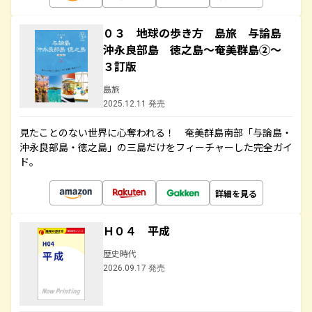
０３ 地球の歩き方 島旅 与論島
沖永良部島 徳之島～奄美群島②～
３訂版
島旅
2025.12.11 発売
見たことのない世界に心奪われる！ 奄美群島南部「与論島・
沖永良部島・徳之島」の三島だけをフィーチャーした完全ガイ
ド。
詳細を見る
Ｈ０４ 平成
歴史時代
2026.09.17 発売