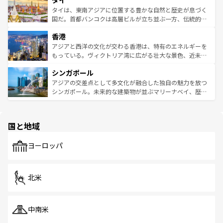
タイ
急速な発展と共に伝統が息づく。ハノイの古い町並みやホ
わってみてほしい。 なお、新着の韓国情報は
コンテンツ一
ーチミン市のフランス統治時代の建物も、独特の雰囲気を
タイは、東南アジアに位置する豊かな自然と歴史が息づく
覧
を参照してほしい。
醸し出している。また、バラエティの豊かさとおいしさで
国だ。首都バンコクは高層ビルが立ち並ぶ一方、伝統的な
世界中の食通を魅了してやまないベトナム料理も魅力のひ
寺院や市場がいたるところに点在し、古きよき文化と現代
香港
とつ。フォーやバインミー、ベトナムコーヒーなどは、ぜ
の活気が交差している。北部ではチェンマイなどの山岳地
ひ現地で味わいたい。どの地域を訪れてもあたたかい人々
帯で自然と触れ合い、南部ではプーケットやクラビの美し
アジアと西洋の文化が交わる香港は、特有のエネルギーを
が旅行者を迎えてくれるので、きっと忘れられない旅にな
いビーチでリゾート気分を楽しむことができる。タイ料理
もっている。ヴィクトリア湾に広がる壮大な景色、近未来
るはずだ。 なお、新着のベトナム情報は
コンテンツ一覧
を
は世界的に有名で、屋台から高級レストランまで味覚を刺
的なアートスポット、そして歴史と現代が融合した町並
参照してほしい。
シンガポール
激する。気候は一年中温暖で、どの季節にも異なる楽しみ
み、どこを訪れても感動するはず。観光スポットが密集し
が待っている。親しみやすいタイの人々、仏教を中心とし
ており、効率よく見どころを回れるのも魅力。息をのむよ
アジアの交差点として多文化が融合した独自の魅力を放つ
た文化、そして多様な観光資源が、訪れる旅人を魅了し続
うな絶景から文化的な体験まで、香港を存分に楽しみ尽く
シンガポール。未来的な建築物が並ぶマリーナベイ、歴史
ける。 なお、新着のタイ情報は
コンテンツ一覧
を参照して
そう。 なお、新着の香港情報は
コンテンツ一覧
を参照して
と伝統を感じられるエスニックタウン、多数の緑豊かな公
ほしい。
ほしい。
園や自然保護区など、自然が調和した近代的な景観と文化
の多様性あふれるカラフルな町は、どこを歩いても新しい
国と地域
発見がある。さらに、治安のよさや充実した公共交通機関
も、旅行者にとっては魅力的なポイント。グルメも豊富
で、ホーカーズは地元の風情を楽しめる外せないスポット
ヨーロッパ
だ。訪れる人を飽きさせないシンガポールで、多様な魅力
を体感しよう。 なお、新着のシンガポール情報は
コンテン
ツ一覧
を参照してほしい。
北米
中南米