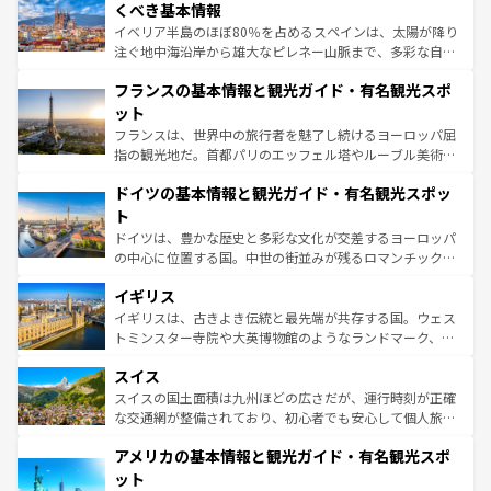
景など、自然景観も見逃せない。観光の合間には、本場の
くべき基本情報
ピザやパスタなど、絶品のイタリア料理を堪能することも
イベリア半島のほぼ80％を占めるスペインは、太陽が降り
できる。朝目覚めてから夜眠るまで、すべての瞬間を楽し
注ぐ地中海沿岸から雄大なピレネー山脈まで、多彩な自然
ませてくれるイタリアで、忘れられない旅をしてみよう！
と文化が詰まったヨーロッパ屈指の旅行先だ。多様な地域
なお、新着のイタリア情報は
コンテンツ一覧
を参照してほ
フランスの基本情報と観光ガイド・有名観光スポ
文化が根付くこの国では、情熱的なフラメンコ、熱気あふ
しい。
れる闘牛、そして美味しいタパスが生活の一部となってい
ット
る。首都マドリードの洗練された雰囲気や、バルセロナの
フランスは、世界中の旅行者を魅了し続けるヨーロッパ屈
アートに溢れた街角から、地方では古代ローマ遺跡や中世
指の観光地だ。首都パリのエッフェル塔やルーブル美術館
の城塞都市、穏やかなビーチリゾートまで多彩な表情を見
といった象徴的なスポットから、田舎町の古風な美しさま
せる。地方によって風土や気候が異なるスペインはその個
ドイツの基本情報と観光ガイド・有名観光スポッ
で、幅広い魅力が詰まっている。華麗な宮殿、歴史的な大
性で訪れる人を魅了する。 なお、新着のスペイン情報は
コ
聖堂、美しいビーチ、そして豊かな自然が、訪れる者を心
ト
ンテンツ一覧
を参照してほしい。
から魅了する。また、フランスは美食の国としても知ら
ドイツは、豊かな歴史と多彩な文化が交差するヨーロッパ
れ、フランス料理はユネスコ無形文化遺産にも登録されて
の中心に位置する国。中世の街並みが残るロマンチック街
いる。シャンパンの発祥地であるランス、プロヴァンスの
道から、未来を先取りするようなモダンな都市まで多様な
香り高いラベンダー畑など、多彩な楽しみ方が可能だ。さ
イギリス
顔を持つこの国は、どこを歩いても飽きることがない。ベ
らに、パリ以外の地域にも魅力が溢れており、どの街角に
ルリンの文化的活気、バイエルン州のアルプスの絶景、そ
イギリスは、古きよき伝統と最先端が共存する国。ウェス
も豊かな歴史と文化が息づいている。パリ以外の個性あふ
してライン川沿いのワイン畑といった風景は必見。ビール
トミンスター寺院や大英博物館のようなランドマーク、歴
れる地方に足を運ぶとそれぞれで全く異なる文化を体験で
とソーセージを味わいながら地元の人と過ごす楽しい時間
史ある大学都市、美しい丘陵地帯や牧歌的な風景など、エ
きるだろう。 なお、新着のフランス情報は
コンテンツ一覧
スイス
は、お酒好きな人にはぜひ体験してほしい。 なお、新着の
リアごとに異なる魅力がある。また、優雅なアフタヌーン
を参照してほしい。
ドイツ情報は
コンテンツ一覧
を参照してほしい。
ティー、ビール好きにはたまらない英国パブ、サッカー観
スイスの国土面積は九州ほどの広さだが、運行時刻が正確
戦など、本場だからこそできる体験も豊富。イギリスを旅
な交通網が整備されており、初心者でも安心して個人旅行
して楽しみつくそう。 なお、新着のイギリス情報は
コンテ
を楽しめる。日本同様に時刻表どおりの旅が可能だ。中世
アメリカの基本情報と観光ガイド・有名観光スポ
ンツ一覧
を参照してほしい。
の建物がそのまま残る町や、スイスならではのユニークな
博物館もあり、アルプス観光だけでなく町歩きも満喫する
ット