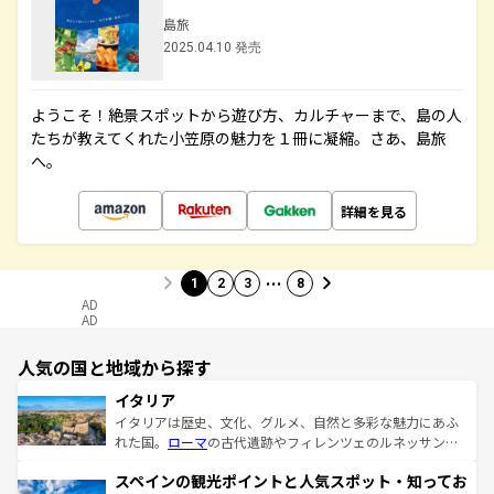
島旅
2025.04.10 発売
ようこそ！絶景スポットから遊び方、カルチャーまで、島の人
たちが教えてくれた小笠原の魅力を１冊に凝縮。さあ、島旅
へ。
詳細を見る
…
1
2
3
8
AD
AD
人気の国と地域から探す
イタリア
イタリアは歴史、文化、グルメ、自然と多彩な魅力にあふ
れた国。
ローマ
の古代遺跡やフィレンツェのルネッサンス
美術、ヴェネツィアの運河など、歴史あるスポットはもち
スペインの観光ポイントと人気スポット・知ってお
ろん、トスカーナの美しい田園風景やアマルフィ海岸の絶