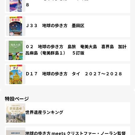
８
Ｊ３３ 地球の歩き方 墨田区
０２ 地球の歩き方 島旅 奄美大島 喜界島 加計
呂麻島（奄美群島１） ５訂版
Ｄ１７ 地球の歩き方 タイ ２０２７～２０２８
特設ページ
世界遺産ランキング
地球の歩き方 meets クリストファー・ノーラン監督