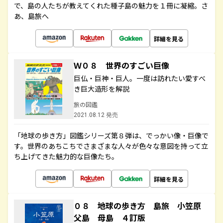
で、島の人たちが教えてくれた種子島の魅力を１冊に凝縮。さ
あ、島旅へ
詳細を見る
Ｗ０８ 世界のすごい巨像
巨仏・巨神・巨人。一度は訪れたい愛すべ
き巨大造形を解説
旅の図鑑
2021.08.12 発売
「地球の歩き方」図鑑シリーズ第８弾は、でっかい像・巨像で
す。世界のあちこちでさまざまな人々が色々な意図を持って立
ち上げてきた魅力的な巨像たち。
詳細を見る
０８ 地球の歩き方 島旅 小笠原
父島 母島 ４訂版