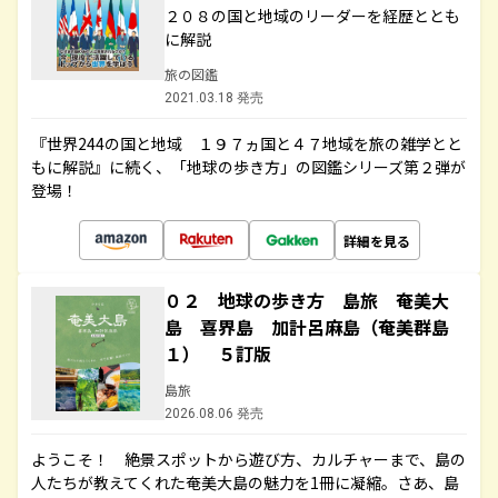
２０８の国と地域のリーダーを経歴ととも
に解説
旅の図鑑
2021.03.18 発売
『世界244の国と地域 １９７ヵ国と４７地域を旅の雑学とと
もに解説』に続く、「地球の歩き方」の図鑑シリーズ第２弾が
登場！
詳細を見る
０２ 地球の歩き方 島旅 奄美大
島 喜界島 加計呂麻島（奄美群島
１） ５訂版
島旅
2026.08.06 発売
ようこそ！ 絶景スポットから遊び方、カルチャーまで、島の
人たちが教えてくれた奄美大島の魅力を1冊に凝縮。さあ、島