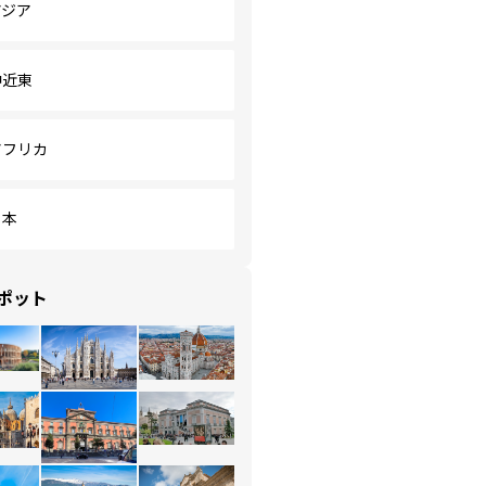
アジア
中近東
アフリカ
日本
ポット