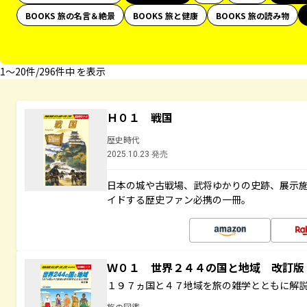
BOOKS 旅の名言＆絶景
BOOKS 旅と健康
BOOKS 旅の読み物
1〜20件/296件中 を表示
Ｈ０１ 戦国
歴史時代
2025.10.23 発売
日本の城や古戦場、武将ゆかりの史跡、展示
イドする歴史ファン必携の一冊。
Ｗ０１ 世界２４４の国と地域 改訂版
１９７ヵ国と４７地域を旅の雑学とともに解
旅の図鑑