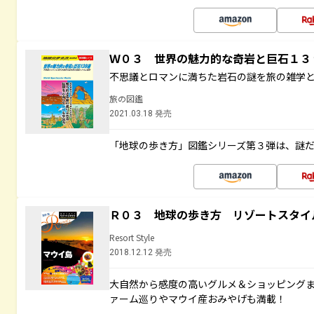
Ｗ０３ 世界の魅力的な奇岩と巨石１
不思議とロマンに満ちた岩石の謎を旅の雑学
旅の図鑑
2021.03.18 発売
「地球の歩き方」図鑑シリーズ第３弾は、謎
Ｒ０３ 地球の歩き方 リゾートスタイ
Resort Style
2018.12.12 発売
大自然から感度の高いグルメ＆ショッピング
ァーム巡りやマウイ産おみやげも満載！