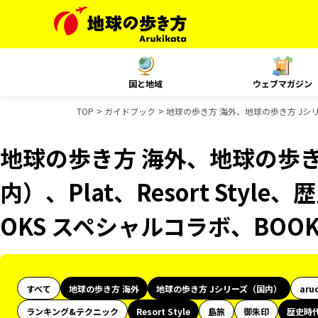
国と地域
ウェブマガジン
TOP
ガイドブック
地球の歩き方 海外、地球の歩き方 Jシリー
地球の歩き方 海外、地球の歩き
内）、Plat、Resort Sty
OKS スペシャルコラボ、BO
すべて
地球の歩き方 海外
地球の歩き方 Jシリーズ（国内）
aru
ランキング&テクニック
Resort Style
島旅
御朱印
歴史時