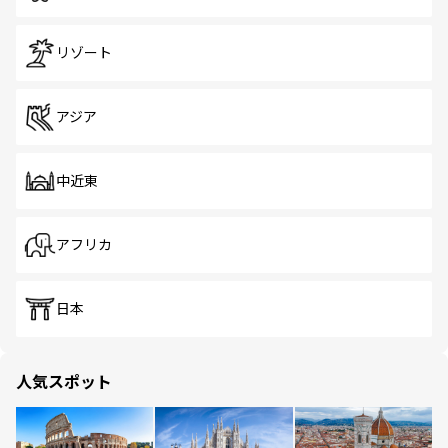
リゾート
アジア
中近東
アフリカ
日本
人気スポット