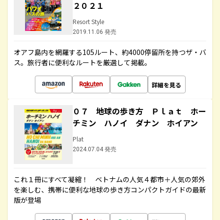
２０２１
Resort Style
2019.11.06 発売
オアフ島内を網羅する105ルート、約4000停留所を持つザ・バ
ス。旅行者に便利なルートを厳選して掲載。
詳細を見る
０７ 地球の歩き方 Ｐｌａｔ ホー
チミン ハノイ ダナン ホイアン
Plat
2024.07.04 発売
これ１冊にすべて凝縮！ ベトナムの人気４都市＋人気の郊外
を楽しむ、携帯に便利な地球の歩き方コンパクトガイドの最新
版が登場