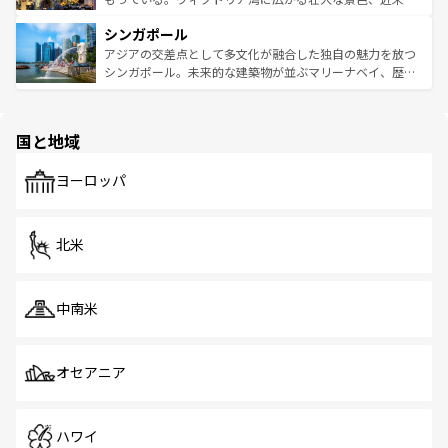
るはずだ。 なお、新着のベトナム情報は
コンテンツ一覧
を
は世界的に有名で、屋台から高級レストランまで味覚を刺
的なアートスポット、そして歴史と現代が融合した町並
参照してほしい。
シンガポール
激する。気候は一年中温暖で、どの季節にも異なる楽しみ
み、どこを訪れても感動するはず。観光スポットが密集し
が待っている。親しみやすいタイの人々、仏教を中心とし
ており、効率よく見どころを回れるのも魅力。息をのむよ
アジアの交差点として多文化が融合した独自の魅力を放つ
た文化、そして多様な観光資源が、訪れる旅人を魅了し続
うな絶景から文化的な体験まで、香港を存分に楽しみ尽く
シンガポール。未来的な建築物が並ぶマリーナベイ、歴史
ける。 なお、新着のタイ情報は
コンテンツ一覧
を参照して
そう。 なお、新着の香港情報は
コンテンツ一覧
を参照して
と伝統を感じられるエスニックタウン、多数の緑豊かな公
ほしい。
ほしい。
園や自然保護区など、自然が調和した近代的な景観と文化
の多様性あふれるカラフルな町は、どこを歩いても新しい
国と地域
発見がある。さらに、治安のよさや充実した公共交通機関
も、旅行者にとっては魅力的なポイント。グルメも豊富
で、ホーカーズは地元の風情を楽しめる外せないスポット
ヨーロッパ
だ。訪れる人を飽きさせないシンガポールで、多様な魅力
を体感しよう。 なお、新着のシンガポール情報は
コンテン
ツ一覧
を参照してほしい。
北米
中南米
オセアニア
ハワイ