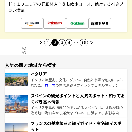
ド！１０エリアの詳細ＭＡＰ＆お散歩コース、絶対するべきプ
ラン満載。
詳細を見る
…
1
2
3
4
15
AD
AD
人気の国と地域から探す
イタリア
イタリアは歴史、文化、グルメ、自然と多彩な魅力にあふ
れた国。
ローマ
の古代遺跡やフィレンツェのルネッサンス
美術、ヴェネツィアの運河など、歴史あるスポットはもち
スペインの観光ポイントと人気スポット・知ってお
ろん、トスカーナの美しい田園風景やアマルフィ海岸の絶
景など、自然景観も見逃せない。観光の合間には、本場の
くべき基本情報
ピザやパスタなど、絶品のイタリア料理を堪能することも
イベリア半島のほぼ80％を占めるスペインは、太陽が降り
できる。朝目覚めてから夜眠るまで、すべての瞬間を楽し
注ぐ地中海沿岸から雄大なピレネー山脈まで、多彩な自然
ませてくれるイタリアで、忘れられない旅をしてみよう！
と文化が詰まったヨーロッパ屈指の旅行先だ。多様な地域
なお、新着のイタリア情報は
コンテンツ一覧
を参照してほ
フランスの基本情報と観光ガイド・有名観光スポ
文化が根付くこの国では、情熱的なフラメンコ、熱気あふ
しい。
れる闘牛、そして美味しいタパスが生活の一部となってい
ット