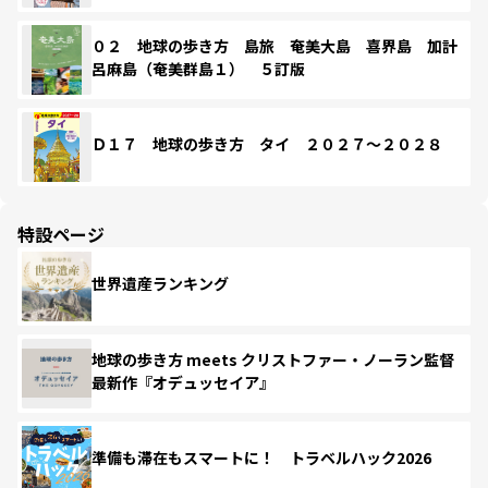
０２ 地球の歩き方 島旅 奄美大島 喜界島 加計
呂麻島（奄美群島１） ５訂版
Ｄ１７ 地球の歩き方 タイ ２０２７～２０２８
特設ページ
世界遺産ランキング
地球の歩き方 meets クリストファー・ノーラン監督
最新作『オデュッセイア』
準備も滞在もスマートに！ トラベルハック2026