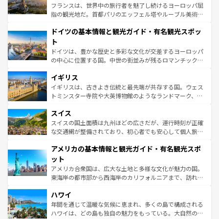
る。首都マドリードの洗練された雰囲気や、バルセロナの
フランスは、世界中の旅行者を魅了し続けるヨーロッパ屈
アートに溢れた街角から、地方では古代ローマ遺跡や中世
指の観光地だ。首都パリのエッフェル塔やルーブル美術館
の城塞都市、穏やかなビーチリゾートまで多彩な表情を見
といった象徴的なスポットから、田舎町の古風な美しさま
せる。地方によって風土や気候が異なるスペインはその個
ドイツの基本情報と観光ガイド・有名観光スポッ
で、幅広い魅力が詰まっている。華麗な宮殿、歴史的な大
性で訪れる人を魅了する。 なお、新着のスペイン情報は
コ
聖堂、美しいビーチ、そして豊かな自然が、訪れる者を心
ト
ンテンツ一覧
を参照してほしい。
から魅了する。また、フランスは美食の国としても知ら
ドイツは、豊かな歴史と多彩な文化が交差するヨーロッパ
れ、フランス料理はユネスコ無形文化遺産にも登録されて
の中心に位置する国。中世の街並みが残るロマンチック街
いる。シャンパンの発祥地であるランス、プロヴァンスの
道から、未来を先取りするようなモダンな都市まで多様な
香り高いラベンダー畑など、多彩な楽しみ方が可能だ。さ
イギリス
顔を持つこの国は、どこを歩いても飽きることがない。ベ
らに、パリ以外の地域にも魅力が溢れており、どの街角に
ルリンの文化的活気、バイエルン州のアルプスの絶景、そ
イギリスは、古きよき伝統と最先端が共存する国。ウェス
も豊かな歴史と文化が息づいている。パリ以外の個性あふ
してライン川沿いのワイン畑といった風景は必見。ビール
トミンスター寺院や大英博物館のようなランドマーク、歴
れる地方に足を運ぶとそれぞれで全く異なる文化を体験で
とソーセージを味わいながら地元の人と過ごす楽しい時間
史ある大学都市、美しい丘陵地帯や牧歌的な風景など、エ
きるだろう。 なお、新着のフランス情報は
コンテンツ一覧
スイス
は、お酒好きな人にはぜひ体験してほしい。 なお、新着の
リアごとに異なる魅力がある。また、優雅なアフタヌーン
を参照してほしい。
ドイツ情報は
コンテンツ一覧
を参照してほしい。
ティー、ビール好きにはたまらない英国パブ、サッカー観
スイスの国土面積は九州ほどの広さだが、運行時刻が正確
戦など、本場だからこそできる体験も豊富。イギリスを旅
な交通網が整備されており、初心者でも安心して個人旅行
して楽しみつくそう。 なお、新着のイギリス情報は
コンテ
を楽しめる。日本同様に時刻表どおりの旅が可能だ。中世
アメリカの基本情報と観光ガイド・有名観光スポ
ンツ一覧
を参照してほしい。
の建物がそのまま残る町や、スイスならではのユニークな
博物館もあり、アルプス観光だけでなく町歩きも満喫する
ット
ことができる。国民の所得が高いため物価も高いが、旅行
アメリカ合衆国は、広大な土地と多様な文化が魅力の国。
者向けの交通パス提供のサービスもあり、うまく活用すれ
東海岸の都市部から西海岸のカリフォルニアまで、訪れる
ば市内交通費無料で観光を楽しむこともできる。 なお、新
場所ごとに異なる風景と体験が待っている。ニューヨーク
着のスイス情報は
コンテンツ一覧
を参照してほしい。
ハワイ
のような巨大都市は、観光、ショッピング、エンターテイ
ンメントが詰まった刺激的なスポットだ。一方、アメリカ
年間を通じて温暖な気候に恵まれ、多くの島で構成される
西部には大自然が広がり、グランドキャニオンやイエロー
ハワイは、どの島も独自の魅力をもっている。大自然の神