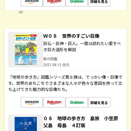
詳細を見る
AD
Ｗ０８ 世界のすごい巨像
巨仏・巨神・巨人。一度は訪れたい愛すべ
き巨大造形を解説
旅の図鑑
2021.08.12 発売
「地球の歩き方」図鑑シリーズ第８弾は、でっかい像・巨像で
す。世界のあちこちでさまざまな人々が色々な意図を持って立
ち上げてきた魅力的な巨像たち。
詳細を見る
０８ 地球の歩き方 島旅 小笠原
父島 母島 ４訂版