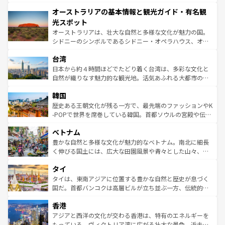
ストーン国立公園といった絶景が堪能できる。さらに、南
秘を感じたいなら、火山が生み出した壮大な景観を誇るハ
オーストラリアの基本情報と観光ガイド・有名観
部のニューオーリンズでは、音楽と美食が融合した独特の
ワイ島は見逃せない。また、定番の観光地といえばオアフ
文化が魅力。旅行者はアメリカの各地域で異なる魅力を楽
島だが、静かな自然を求めるならマウイ島やカウアイ島が
光スポット
しみながら、その多様性と豊かな歴史を感じることができ
おすすめ。エメラルドグリーンに輝く海をはじめ、豊かな
オーストラリアは、壮大な自然と多様な文化が魅力の国。
るだろう。車でのロードトリップや列車の旅も、アメリカ
文化や歴史が息づいている。「アロハスピリット」と呼ば
シドニーのシンボルであるシドニー・オペラハウス、オー
ならではの贅沢な旅のスタイルだ。 なお、新着のアメリカ
れるおもてなしの心で訪れる人々を迎えてくれるハワイの
ストラリア東海岸北部に広がる大サンゴ礁地帯グレートバ
情報は
コンテンツ一覧
を参照してほしい。
人々、おいしいローカルフードやハワイアンミュージッ
台湾
リアリーフや大陸中央部にそびえるウルル（エアーズロッ
ク、伝統的なフラダンスなど、すべてがハワイの魅力を彩
ク）、タスマニアの美しい原生林やケアンズの熱帯雨林な
日本から約４時間ほどでたどり着く台湾は、多彩な文化と
っている。訪れるたびに新しい発見と感動が待っているハ
ど、見どころがたくさん。また、カフェやワイン、オージ
自然が織りなす魅力的な観光地。活気あふれる大都市の台
ワイを、存分に味わってほしい。 なお、新着のハワイ情報
ービーフなどの食文化も豊かで、美味しいものであふれて
北やノスタルジックな町並みが人気な九份（ジォウフェ
は
コンテンツ一覧
を参照してほしい。
韓国
いる。アクティビティも充実しており、サーフィンやダイ
ン）、静ひつな山岳地帯である台湾東部など、都市の喧騒
ビング、ハイキングなど、アウトドア好きにはたまらな
と山間の静けさが共存しており、訪れる人に新しい発見と
歴史ある王朝文化が残る一方で、最先端のファッションやK
い。オーストラリアの多彩な魅力を存分に味わいつくそ
驚きをもたらしてくれる。また、奥深い台湾の食文化も魅
-POPで世界を席巻している韓国。首都ソウルの宮殿や伝統
う。 なお、新着のオーストラリア情報は
コンテンツ一覧
を
力で、夜市などの屋台グルメから高級料理、ヘルシーで美
家屋が並ぶエリアでは韓国の歴史と文化に浸ることがで
参照してほしい。
ベトナム
容にもいいと評判のスイーツなど、バラエティ豊かな料理
き、地方に足を延ばせば四季折々の自然美を楽しむことが
が味わえる。 なお、新着の台湾情報は
コンテンツ一覧
を参
できる。そして、キムチや焼肉、絶品のストリートフード
豊かな自然と多様な文化が魅力的なベトナム。南北に細長
照してほしい。
まで、さまざまな韓国料理が待っている。夜には、韓国な
く伸びる国土には、広大な田園風景や青々とした山々、世
らではのナイトライフも堪能できる。あたたかいホスピタ
界遺産に登録された壮大な自然景観が点在し、都市部では
タイ
リティに包まれながら、韓国の多彩な魅力を心ゆくまで味
急速な発展と共に伝統が息づく。ハノイの古い町並みやホ
わってみてほしい。 なお、新着の韓国情報は
コンテンツ一
ーチミン市のフランス統治時代の建物も、独特の雰囲気を
タイは、東南アジアに位置する豊かな自然と歴史が息づく
覧
を参照してほしい。
醸し出している。また、バラエティの豊かさとおいしさで
国だ。首都バンコクは高層ビルが立ち並ぶ一方、伝統的な
世界中の食通を魅了してやまないベトナム料理も魅力のひ
寺院や市場がいたるところに点在し、古きよき文化と現代
香港
とつ。フォーやバインミー、ベトナムコーヒーなどは、ぜ
の活気が交差している。北部ではチェンマイなどの山岳地
ひ現地で味わいたい。どの地域を訪れてもあたたかい人々
帯で自然と触れ合い、南部ではプーケットやクラビの美し
アジアと西洋の文化が交わる香港は、特有のエネルギーを
が旅行者を迎えてくれるので、きっと忘れられない旅にな
いビーチでリゾート気分を楽しむことができる。タイ料理
もっている。ヴィクトリア湾に広がる壮大な景色、近未来