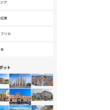
アジア
中近東
アフリカ
日本
ポット