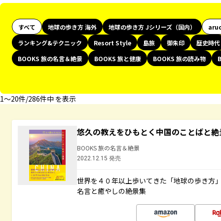
すべて
地球の歩き方 海外
地球の歩き方 Jシリーズ（国内）
aru
ランキング&テクニック
Resort Style
島旅
御朱印
歴史時代
BOOKS 旅の名言＆絶景
BOOKS 旅と健康
BOOKS 旅の読み物
1〜20件/286件中 を表示
悠久の教えをひもとく中国のことばと絶
BOOKS 旅の名言＆絶景
2022.12.15 発売
世界を４０年以上歩いてきた「地球の歩き方
名言と癒やしの絶景集