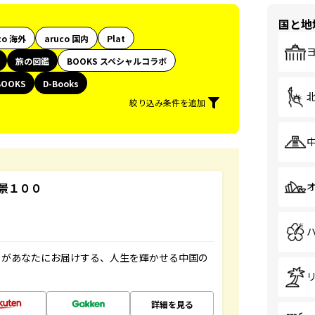
国と地
co 海外
aruco 国内
Plat
旅の図鑑
BOOKS スペシャルコラボ
BOOKS
D-Books
絞り込み条件を追加
景１００
」があなたにお届けする、人生を輝かせる中国の
詳細を見る