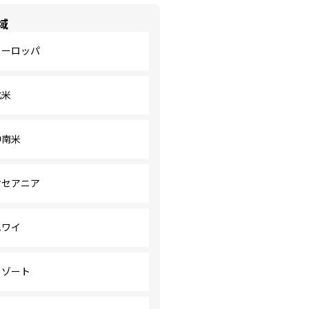
域
ヨーロッパ
北米
中南米
オセアニア
ハワイ
リゾート