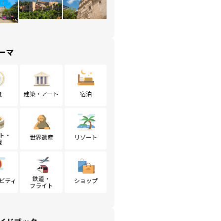
ーマ
食
建築・アート
宿泊
ト・
世界遺産
リゾート
戦
鉄道・
ビティ
ショップ
フライト