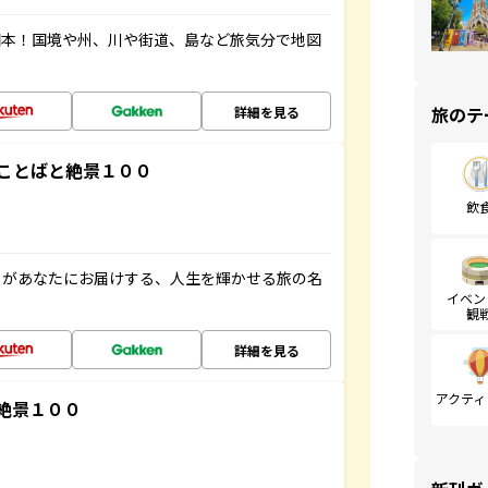
図本！国境や州、川や街道、島など旅気分で地図
旅のテ
詳細を見る
ことばと絶景１００
飲
」があなたにお届けする、人生を輝かせる旅の名
イベン
観
詳細を見る
アクティ
絶景１００