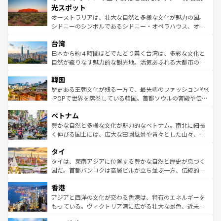
文化が魅力。旅行者はアメリカの各地域で異なる魅力を楽
島だが、静かな自然を求めるならマウイ島やカウアイ島が
光スポット
しみながら、その多様性と豊かな歴史を感じることができ
おすすめ。エメラルドグリーンに輝く海をはじめ、豊かな
オーストラリアは、壮大な自然と多様な文化が魅力の国。
るだろう。車でのロードトリップや列車の旅も、アメリカ
文化や歴史が息づいている。「アロハスピリット」と呼ば
シドニーのシンボルであるシドニー・オペラハウス、オー
ならではの贅沢な旅のスタイルだ。 なお、新着のアメリカ
れるおもてなしの心で訪れる人々を迎えてくれるハワイの
ストラリア東海岸北部に広がる大サンゴ礁地帯グレートバ
情報は
コンテンツ一覧
を参照してほしい。
人々、おいしいローカルフードやハワイアンミュージッ
台湾
リアリーフや大陸中央部にそびえるウルル（エアーズロッ
ク、伝統的なフラダンスなど、すべてがハワイの魅力を彩
ク）、タスマニアの美しい原生林やケアンズの熱帯雨林な
日本から約４時間ほどでたどり着く台湾は、多彩な文化と
っている。訪れるたびに新しい発見と感動が待っているハ
ど、見どころがたくさん。また、カフェやワイン、オージ
自然が織りなす魅力的な観光地。活気あふれる大都市の台
ワイを、存分に味わってほしい。 なお、新着のハワイ情報
ービーフなどの食文化も豊かで、美味しいものであふれて
北やノスタルジックな町並みが人気な九份（ジォウフェ
は
コンテンツ一覧
を参照してほしい。
韓国
いる。アクティビティも充実しており、サーフィンやダイ
ン）、静ひつな山岳地帯である台湾東部など、都市の喧騒
ビング、ハイキングなど、アウトドア好きにはたまらな
と山間の静けさが共存しており、訪れる人に新しい発見と
歴史ある王朝文化が残る一方で、最先端のファッションやK
い。オーストラリアの多彩な魅力を存分に味わいつくそ
驚きをもたらしてくれる。また、奥深い台湾の食文化も魅
-POPで世界を席巻している韓国。首都ソウルの宮殿や伝統
う。 なお、新着のオーストラリア情報は
コンテンツ一覧
を
力で、夜市などの屋台グルメから高級料理、ヘルシーで美
家屋が並ぶエリアでは韓国の歴史と文化に浸ることがで
参照してほしい。
ベトナム
容にもいいと評判のスイーツなど、バラエティ豊かな料理
き、地方に足を延ばせば四季折々の自然美を楽しむことが
が味わえる。 なお、新着の台湾情報は
コンテンツ一覧
を参
できる。そして、キムチや焼肉、絶品のストリートフード
豊かな自然と多様な文化が魅力的なベトナム。南北に細長
照してほしい。
まで、さまざまな韓国料理が待っている。夜には、韓国な
く伸びる国土には、広大な田園風景や青々とした山々、世
らではのナイトライフも堪能できる。あたたかいホスピタ
界遺産に登録された壮大な自然景観が点在し、都市部では
タイ
リティに包まれながら、韓国の多彩な魅力を心ゆくまで味
急速な発展と共に伝統が息づく。ハノイの古い町並みやホ
わってみてほしい。 なお、新着の韓国情報は
コンテンツ一
ーチミン市のフランス統治時代の建物も、独特の雰囲気を
タイは、東南アジアに位置する豊かな自然と歴史が息づく
覧
を参照してほしい。
醸し出している。また、バラエティの豊かさとおいしさで
国だ。首都バンコクは高層ビルが立ち並ぶ一方、伝統的な
世界中の食通を魅了してやまないベトナム料理も魅力のひ
寺院や市場がいたるところに点在し、古きよき文化と現代
香港
とつ。フォーやバインミー、ベトナムコーヒーなどは、ぜ
の活気が交差している。北部ではチェンマイなどの山岳地
ひ現地で味わいたい。どの地域を訪れてもあたたかい人々
帯で自然と触れ合い、南部ではプーケットやクラビの美し
アジアと西洋の文化が交わる香港は、特有のエネルギーを
が旅行者を迎えてくれるので、きっと忘れられない旅にな
いビーチでリゾート気分を楽しむことができる。タイ料理
もっている。ヴィクトリア湾に広がる壮大な景色、近未来
るはずだ。 なお、新着のベトナム情報は
コンテンツ一覧
を
は世界的に有名で、屋台から高級レストランまで味覚を刺
的なアートスポット、そして歴史と現代が融合した町並