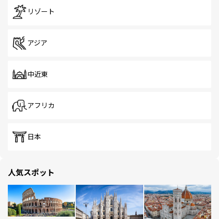
リゾート
アジア
中近東
アフリカ
日本
人気スポット