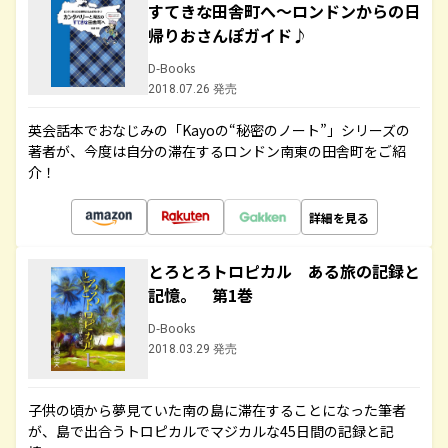
すてきな田舎町へ～ロンドンからの日
帰りおさんぽガイド♪
D-Books
2018.07.26 発売
英会話本でおなじみの「Kayoの“秘密のノート”」シリーズの
著者が、今度は自分の滞在するロンドン南東の田舎町をご紹
介！
詳細を見る
とろとろトロピカル ある旅の記録と
記憶。 第1巻
D-Books
2018.03.29 発売
子供の頃から夢見ていた南の島に滞在することになった筆者
が、島で出合うトロピカルでマジカルな45日間の記録と記