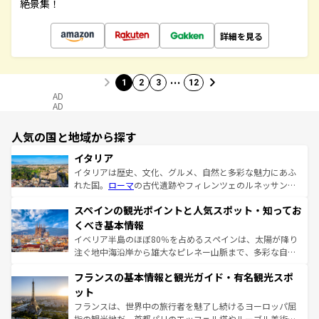
絶景集！
詳細を見る
…
1
2
3
12
AD
AD
人気の国と地域から探す
イタリア
イタリアは歴史、文化、グルメ、自然と多彩な魅力にあふ
れた国。
ローマ
の古代遺跡やフィレンツェのルネッサンス
美術、ヴェネツィアの運河など、歴史あるスポットはもち
スペインの観光ポイントと人気スポット・知ってお
ろん、トスカーナの美しい田園風景やアマルフィ海岸の絶
景など、自然景観も見逃せない。観光の合間には、本場の
くべき基本情報
ピザやパスタなど、絶品のイタリア料理を堪能することも
イベリア半島のほぼ80％を占めるスペインは、太陽が降り
できる。朝目覚めてから夜眠るまで、すべての瞬間を楽し
注ぐ地中海沿岸から雄大なピレネー山脈まで、多彩な自然
ませてくれるイタリアで、忘れられない旅をしてみよう！
と文化が詰まったヨーロッパ屈指の旅行先だ。多様な地域
なお、新着のイタリア情報は
コンテンツ一覧
を参照してほ
フランスの基本情報と観光ガイド・有名観光スポ
文化が根付くこの国では、情熱的なフラメンコ、熱気あふ
しい。
れる闘牛、そして美味しいタパスが生活の一部となってい
ット
る。首都マドリードの洗練された雰囲気や、バルセロナの
フランスは、世界中の旅行者を魅了し続けるヨーロッパ屈
アートに溢れた街角から、地方では古代ローマ遺跡や中世
指の観光地だ。首都パリのエッフェル塔やルーブル美術館