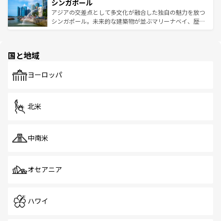
参照してほしい。
シンガポール
激する。気候は一年中温暖で、どの季節にも異なる楽しみ
み、どこを訪れても感動するはず。観光スポットが密集し
が待っている。親しみやすいタイの人々、仏教を中心とし
ており、効率よく見どころを回れるのも魅力。息をのむよ
アジアの交差点として多文化が融合した独自の魅力を放つ
た文化、そして多様な観光資源が、訪れる旅人を魅了し続
うな絶景から文化的な体験まで、香港を存分に楽しみ尽く
シンガポール。未来的な建築物が並ぶマリーナベイ、歴史
ける。 なお、新着のタイ情報は
コンテンツ一覧
を参照して
そう。 なお、新着の香港情報は
コンテンツ一覧
を参照して
と伝統を感じられるエスニックタウン、多数の緑豊かな公
ほしい。
ほしい。
園や自然保護区など、自然が調和した近代的な景観と文化
の多様性あふれるカラフルな町は、どこを歩いても新しい
国と地域
発見がある。さらに、治安のよさや充実した公共交通機関
も、旅行者にとっては魅力的なポイント。グルメも豊富
で、ホーカーズは地元の風情を楽しめる外せないスポット
ヨーロッパ
だ。訪れる人を飽きさせないシンガポールで、多様な魅力
を体感しよう。 なお、新着のシンガポール情報は
コンテン
ツ一覧
を参照してほしい。
北米
中南米
オセアニア
ハワイ