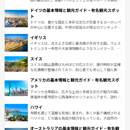
の城塞都市、穏やかなビーチリゾートまで多彩な表情を見
といった象徴的なスポットから、田舎町の古風な美しさま
せる。地方によって風土や気候が異なるスペインはその個
ドイツの基本情報と観光ガイド・有名観光スポッ
で、幅広い魅力が詰まっている。華麗な宮殿、歴史的な大
性で訪れる人を魅了する。 なお、新着のスペイン情報は
コ
聖堂、美しいビーチ、そして豊かな自然が、訪れる者を心
ト
ンテンツ一覧
を参照してほしい。
から魅了する。また、フランスは美食の国としても知ら
ドイツは、豊かな歴史と多彩な文化が交差するヨーロッパ
れ、フランス料理はユネスコ無形文化遺産にも登録されて
の中心に位置する国。中世の街並みが残るロマンチック街
いる。シャンパンの発祥地であるランス、プロヴァンスの
道から、未来を先取りするようなモダンな都市まで多様な
香り高いラベンダー畑など、多彩な楽しみ方が可能だ。さ
イギリス
顔を持つこの国は、どこを歩いても飽きることがない。ベ
らに、パリ以外の地域にも魅力が溢れており、どの街角に
ルリンの文化的活気、バイエルン州のアルプスの絶景、そ
イギリスは、古きよき伝統と最先端が共存する国。ウェス
も豊かな歴史と文化が息づいている。パリ以外の個性あふ
してライン川沿いのワイン畑といった風景は必見。ビール
トミンスター寺院や大英博物館のようなランドマーク、歴
れる地方に足を運ぶとそれぞれで全く異なる文化を体験で
とソーセージを味わいながら地元の人と過ごす楽しい時間
史ある大学都市、美しい丘陵地帯や牧歌的な風景など、エ
きるだろう。 なお、新着のフランス情報は
コンテンツ一覧
スイス
は、お酒好きな人にはぜひ体験してほしい。 なお、新着の
リアごとに異なる魅力がある。また、優雅なアフタヌーン
を参照してほしい。
ドイツ情報は
コンテンツ一覧
を参照してほしい。
ティー、ビール好きにはたまらない英国パブ、サッカー観
スイスの国土面積は九州ほどの広さだが、運行時刻が正確
戦など、本場だからこそできる体験も豊富。イギリスを旅
な交通網が整備されており、初心者でも安心して個人旅行
して楽しみつくそう。 なお、新着のイギリス情報は
コンテ
を楽しめる。日本同様に時刻表どおりの旅が可能だ。中世
アメリカの基本情報と観光ガイド・有名観光スポ
ンツ一覧
を参照してほしい。
の建物がそのまま残る町や、スイスならではのユニークな
博物館もあり、アルプス観光だけでなく町歩きも満喫する
ット
ことができる。国民の所得が高いため物価も高いが、旅行
アメリカ合衆国は、広大な土地と多様な文化が魅力の国。
者向けの交通パス提供のサービスもあり、うまく活用すれ
東海岸の都市部から西海岸のカリフォルニアまで、訪れる
ば市内交通費無料で観光を楽しむこともできる。 なお、新
場所ごとに異なる風景と体験が待っている。ニューヨーク
着のスイス情報は
コンテンツ一覧
を参照してほしい。
ハワイ
のような巨大都市は、観光、ショッピング、エンターテイ
ンメントが詰まった刺激的なスポットだ。一方、アメリカ
年間を通じて温暖な気候に恵まれ、多くの島で構成される
西部には大自然が広がり、グランドキャニオンやイエロー
ハワイは、どの島も独自の魅力をもっている。大自然の神
ストーン国立公園といった絶景が堪能できる。さらに、南
秘を感じたいなら、火山が生み出した壮大な景観を誇るハ
オーストラリアの基本情報と観光ガイド・有名観
部のニューオーリンズでは、音楽と美食が融合した独特の
ワイ島は見逃せない。また、定番の観光地といえばオアフ