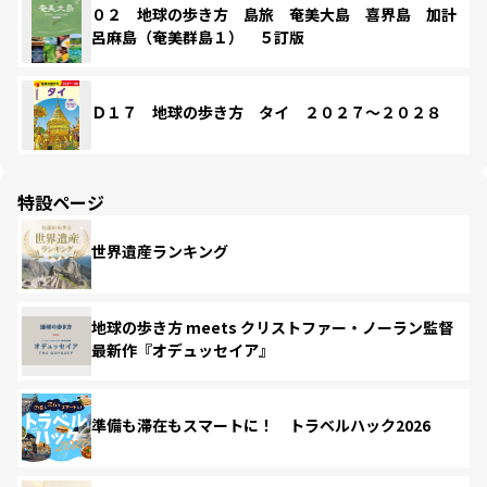
０２ 地球の歩き方 島旅 奄美大島 喜界島 加計
呂麻島（奄美群島１） ５訂版
Ｄ１７ 地球の歩き方 タイ ２０２７～２０２８
特設ページ
世界遺産ランキング
地球の歩き方 meets クリストファー・ノーラン監督
最新作『オデュッセイア』
準備も滞在もスマートに！ トラベルハック2026