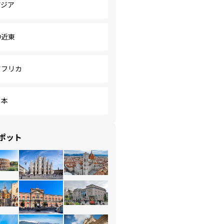
アジア
中近東
アフリカ
日本
ポット