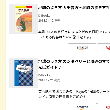
地球の歩き方 ガチ冒険～地球の歩き方
D-Books
2018.04.12 発売
本書は4人の旅好きによるただの旅日記です。
いてある内容はただの旅日記です。
地球の歩き方 カンタベリーと周辺のす
んぽガイド♪
D-Books
2018.07.26 発売
英会話本でおなじみの「Kayoの“秘密のノー
ンドン南東の田舎町をご紹介！