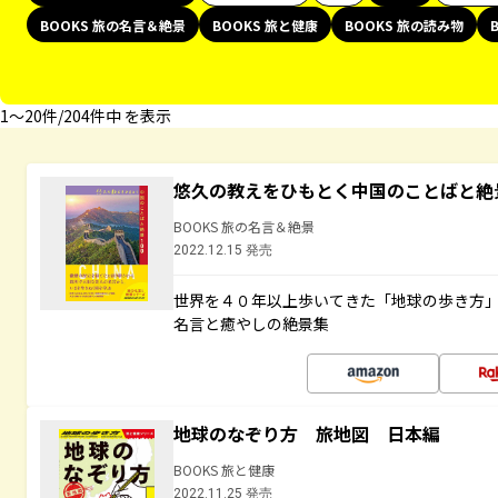
BOOKS 旅の名言＆絶景
BOOKS 旅と健康
BOOKS 旅の読み物
1〜20件/204件中 を表示
悠久の教えをひもとく中国のことばと絶
BOOKS 旅の名言＆絶景
2022.12.15 発売
世界を４０年以上歩いてきた「地球の歩き方
名言と癒やしの絶景集
地球のなぞり方 旅地図 日本編
BOOKS 旅と健康
2022.11.25 発売