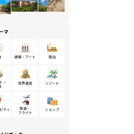
ーマ
食
建築・アート
宿泊
ト・
世界遺産
リゾート
戦
鉄道・
ビティ
ショップ
フライト