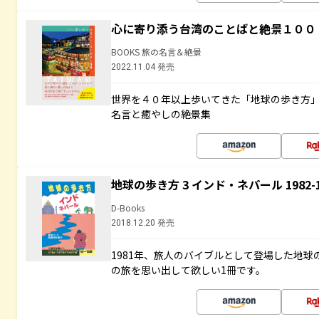
心に寄り添う台湾のことばと絶景１００
BOOKS 旅の名言＆絶景
2022.11.04 発売
世界を４０年以上歩いてきた「地球の歩き方
名言と癒やしの絶景集
地球の歩き方 3 インド・ネパール 1982
D-Books
2018.12.20 発売
1981年、旅人のバイブルとして登場した地
の旅を思い出して欲しい1冊です。