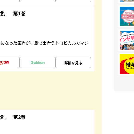
憶。 第1巻
とになった筆者が、島で出合うトロピカルでマジ
詳細を見る
憶。 第2巻