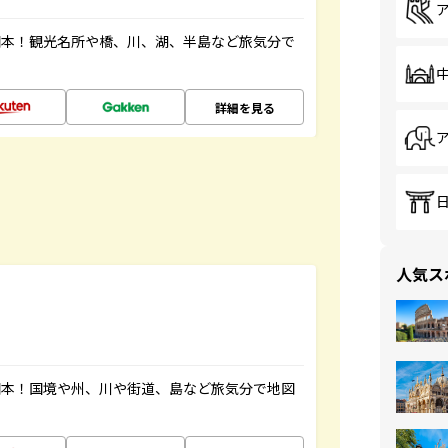
図本！観光名所や橋、川、湖、半島など旅気分で
詳細を見る
人気ス
図本！国境や州、川や街道、島など旅気分で地図