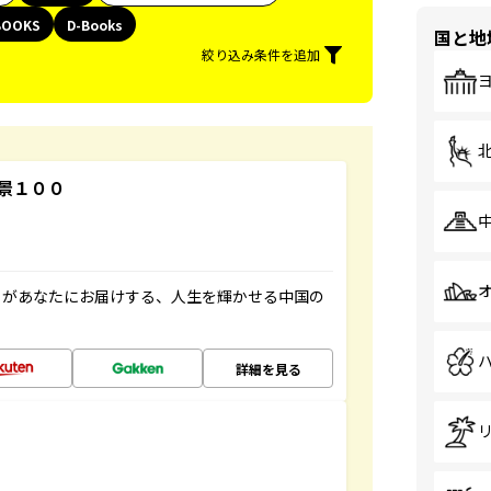
BOOKS
D-Books
国と地
絞り込み条件を追加
景１００
」があなたにお届けする、人生を輝かせる中国の
詳細を見る