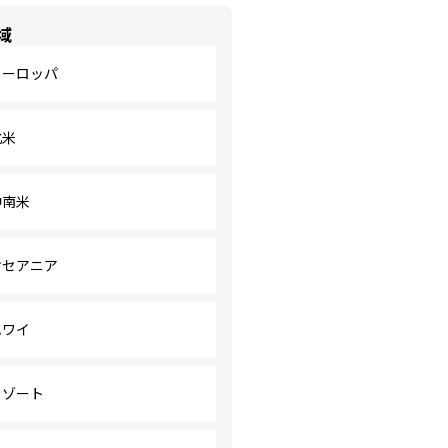
域
ヨーロッパ
北米
中南米
オセアニア
ハワイ
リゾート