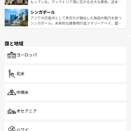
が旅行者を迎えてくれるので、きっと忘れられない旅にな
いビーチでリゾート気分を楽しむことができる。タイ料理
もっている。ヴィクトリア湾に広がる壮大な景色、近未来
るはずだ。 なお、新着のベトナム情報は
コンテンツ一覧
を
は世界的に有名で、屋台から高級レストランまで味覚を刺
的なアートスポット、そして歴史と現代が融合した町並
参照してほしい。
シンガポール
激する。気候は一年中温暖で、どの季節にも異なる楽しみ
み、どこを訪れても感動するはず。観光スポットが密集し
が待っている。親しみやすいタイの人々、仏教を中心とし
ており、効率よく見どころを回れるのも魅力。息をのむよ
アジアの交差点として多文化が融合した独自の魅力を放つ
た文化、そして多様な観光資源が、訪れる旅人を魅了し続
うな絶景から文化的な体験まで、香港を存分に楽しみ尽く
シンガポール。未来的な建築物が並ぶマリーナベイ、歴史
ける。 なお、新着のタイ情報は
コンテンツ一覧
を参照して
そう。 なお、新着の香港情報は
コンテンツ一覧
を参照して
と伝統を感じられるエスニックタウン、多数の緑豊かな公
ほしい。
ほしい。
園や自然保護区など、自然が調和した近代的な景観と文化
の多様性あふれるカラフルな町は、どこを歩いても新しい
国と地域
発見がある。さらに、治安のよさや充実した公共交通機関
も、旅行者にとっては魅力的なポイント。グルメも豊富
で、ホーカーズは地元の風情を楽しめる外せないスポット
ヨーロッパ
だ。訪れる人を飽きさせないシンガポールで、多様な魅力
を体感しよう。 なお、新着のシンガポール情報は
コンテン
ツ一覧
を参照してほしい。
北米
中南米
オセアニア
ハワイ