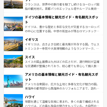
る。首都マドリードの洗練された雰囲気や、バルセロナの
フランスは、世界中の旅行者を魅了し続けるヨーロッパ屈
アートに溢れた街角から、地方では古代ローマ遺跡や中世
指の観光地だ。首都パリのエッフェル塔やルーブル美術館
の城塞都市、穏やかなビーチリゾートまで多彩な表情を見
といった象徴的なスポットから、田舎町の古風な美しさま
せる。地方によって風土や気候が異なるスペインはその個
ドイツの基本情報と観光ガイド・有名観光スポッ
で、幅広い魅力が詰まっている。華麗な宮殿、歴史的な大
性で訪れる人を魅了する。 なお、新着のスペイン情報は
コ
聖堂、美しいビーチ、そして豊かな自然が、訪れる者を心
ト
ンテンツ一覧
を参照してほしい。
から魅了する。また、フランスは美食の国としても知ら
ドイツは、豊かな歴史と多彩な文化が交差するヨーロッパ
れ、フランス料理はユネスコ無形文化遺産にも登録されて
の中心に位置する国。中世の街並みが残るロマンチック街
いる。シャンパンの発祥地であるランス、プロヴァンスの
道から、未来を先取りするようなモダンな都市まで多様な
香り高いラベンダー畑など、多彩な楽しみ方が可能だ。さ
イギリス
顔を持つこの国は、どこを歩いても飽きることがない。ベ
らに、パリ以外の地域にも魅力が溢れており、どの街角に
ルリンの文化的活気、バイエルン州のアルプスの絶景、そ
イギリスは、古きよき伝統と最先端が共存する国。ウェス
も豊かな歴史と文化が息づいている。パリ以外の個性あふ
してライン川沿いのワイン畑といった風景は必見。ビール
トミンスター寺院や大英博物館のようなランドマーク、歴
れる地方に足を運ぶとそれぞれで全く異なる文化を体験で
とソーセージを味わいながら地元の人と過ごす楽しい時間
史ある大学都市、美しい丘陵地帯や牧歌的な風景など、エ
きるだろう。 なお、新着のフランス情報は
コンテンツ一覧
スイス
は、お酒好きな人にはぜひ体験してほしい。 なお、新着の
リアごとに異なる魅力がある。また、優雅なアフタヌーン
を参照してほしい。
ドイツ情報は
コンテンツ一覧
を参照してほしい。
ティー、ビール好きにはたまらない英国パブ、サッカー観
スイスの国土面積は九州ほどの広さだが、運行時刻が正確
戦など、本場だからこそできる体験も豊富。イギリスを旅
な交通網が整備されており、初心者でも安心して個人旅行
して楽しみつくそう。 なお、新着のイギリス情報は
コンテ
を楽しめる。日本同様に時刻表どおりの旅が可能だ。中世
アメリカの基本情報と観光ガイド・有名観光スポ
ンツ一覧
を参照してほしい。
の建物がそのまま残る町や、スイスならではのユニークな
博物館もあり、アルプス観光だけでなく町歩きも満喫する
ット
ことができる。国民の所得が高いため物価も高いが、旅行
アメリカ合衆国は、広大な土地と多様な文化が魅力の国。
者向けの交通パス提供のサービスもあり、うまく活用すれ
東海岸の都市部から西海岸のカリフォルニアまで、訪れる
ば市内交通費無料で観光を楽しむこともできる。 なお、新
場所ごとに異なる風景と体験が待っている。ニューヨーク
着のスイス情報は
コンテンツ一覧
を参照してほしい。
ハワイ
のような巨大都市は、観光、ショッピング、エンターテイ
ンメントが詰まった刺激的なスポットだ。一方、アメリカ
年間を通じて温暖な気候に恵まれ、多くの島で構成される
西部には大自然が広がり、グランドキャニオンやイエロー
ハワイは、どの島も独自の魅力をもっている。大自然の神