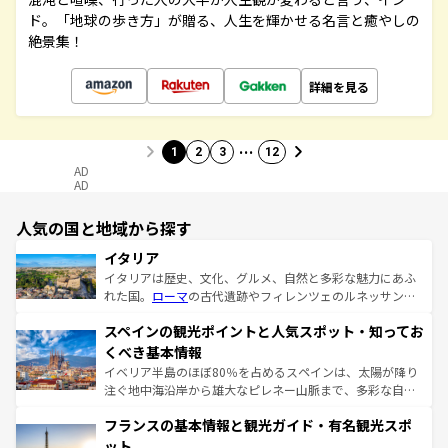
ド。「地球の歩き方」が贈る、人生を輝かせる名言と癒やしの
絶景集！
詳細を見る
…
1
2
3
12
AD
AD
人気の国と地域から探す
イタリア
イタリアは歴史、文化、グルメ、自然と多彩な魅力にあふ
れた国。
ローマ
の古代遺跡やフィレンツェのルネッサンス
美術、ヴェネツィアの運河など、歴史あるスポットはもち
スペインの観光ポイントと人気スポット・知ってお
ろん、トスカーナの美しい田園風景やアマルフィ海岸の絶
景など、自然景観も見逃せない。観光の合間には、本場の
くべき基本情報
ピザやパスタなど、絶品のイタリア料理を堪能することも
イベリア半島のほぼ80％を占めるスペインは、太陽が降り
できる。朝目覚めてから夜眠るまで、すべての瞬間を楽し
注ぐ地中海沿岸から雄大なピレネー山脈まで、多彩な自然
ませてくれるイタリアで、忘れられない旅をしてみよう！
と文化が詰まったヨーロッパ屈指の旅行先だ。多様な地域
なお、新着のイタリア情報は
コンテンツ一覧
を参照してほ
フランスの基本情報と観光ガイド・有名観光スポ
文化が根付くこの国では、情熱的なフラメンコ、熱気あふ
しい。
れる闘牛、そして美味しいタパスが生活の一部となってい
ット