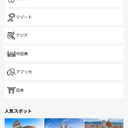
リゾート
アジア
中近東
アフリカ
日本
人気スポット