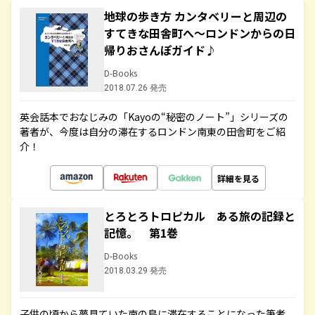
地球の歩き方 カンタベリーと周辺の
すてきな田舎町へ～ロンドンからの日
帰りおさんぽガイド♪
D-Books
2018.07.26 発売
英会話本でおなじみの「Kayoの“秘密のノート”」シリーズの
著者が、今度は自分の滞在するロンドン南東の田舎町をご紹
介！
詳細を見る
とろとろトロピカル ある旅の記録と
記憶。 第1巻
D-Books
2018.03.29 発売
子供の頃から夢見ていた南の島に滞在することになった筆者