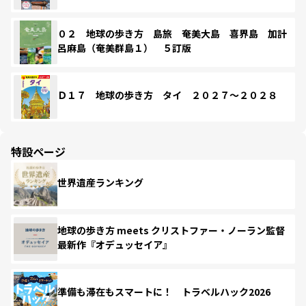
０２ 地球の歩き方 島旅 奄美大島 喜界島 加計
呂麻島（奄美群島１） ５訂版
Ｄ１７ 地球の歩き方 タイ ２０２７～２０２８
特設ページ
世界遺産ランキング
地球の歩き方 meets クリストファー・ノーラン監督
最新作『オデュッセイア』
準備も滞在もスマートに！ トラベルハック2026