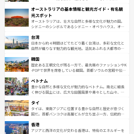
ストーン国立公園といった絶景が堪能できる。さらに、南
秘を感じたいなら、火山が生み出した壮大な景観を誇るハ
オーストラリアの基本情報と観光ガイド・有名観
部のニューオーリンズでは、音楽と美食が融合した独特の
ワイ島は見逃せない。また、定番の観光地といえばオアフ
文化が魅力。旅行者はアメリカの各地域で異なる魅力を楽
島だが、静かな自然を求めるならマウイ島やカウアイ島が
光スポット
しみながら、その多様性と豊かな歴史を感じることができ
おすすめ。エメラルドグリーンに輝く海をはじめ、豊かな
オーストラリアは、壮大な自然と多様な文化が魅力の国。
るだろう。車でのロードトリップや列車の旅も、アメリカ
文化や歴史が息づいている。「アロハスピリット」と呼ば
シドニーのシンボルであるシドニー・オペラハウス、オー
ならではの贅沢な旅のスタイルだ。 なお、新着のアメリカ
れるおもてなしの心で訪れる人々を迎えてくれるハワイの
ストラリア東海岸北部に広がる大サンゴ礁地帯グレートバ
情報は
コンテンツ一覧
を参照してほしい。
人々、おいしいローカルフードやハワイアンミュージッ
台湾
リアリーフや大陸中央部にそびえるウルル（エアーズロッ
ク、伝統的なフラダンスなど、すべてがハワイの魅力を彩
ク）、タスマニアの美しい原生林やケアンズの熱帯雨林な
日本から約４時間ほどでたどり着く台湾は、多彩な文化と
っている。訪れるたびに新しい発見と感動が待っているハ
ど、見どころがたくさん。また、カフェやワイン、オージ
自然が織りなす魅力的な観光地。活気あふれる大都市の台
ワイを、存分に味わってほしい。 なお、新着のハワイ情報
ービーフなどの食文化も豊かで、美味しいものであふれて
北やノスタルジックな町並みが人気な九份（ジォウフェ
は
コンテンツ一覧
を参照してほしい。
韓国
いる。アクティビティも充実しており、サーフィンやダイ
ン）、静ひつな山岳地帯である台湾東部など、都市の喧騒
ビング、ハイキングなど、アウトドア好きにはたまらな
と山間の静けさが共存しており、訪れる人に新しい発見と
歴史ある王朝文化が残る一方で、最先端のファッションやK
い。オーストラリアの多彩な魅力を存分に味わいつくそ
驚きをもたらしてくれる。また、奥深い台湾の食文化も魅
-POPで世界を席巻している韓国。首都ソウルの宮殿や伝統
う。 なお、新着のオーストラリア情報は
コンテンツ一覧
を
力で、夜市などの屋台グルメから高級料理、ヘルシーで美
家屋が並ぶエリアでは韓国の歴史と文化に浸ることがで
参照してほしい。
ベトナム
容にもいいと評判のスイーツなど、バラエティ豊かな料理
き、地方に足を延ばせば四季折々の自然美を楽しむことが
が味わえる。 なお、新着の台湾情報は
コンテンツ一覧
を参
できる。そして、キムチや焼肉、絶品のストリートフード
豊かな自然と多様な文化が魅力的なベトナム。南北に細長
照してほしい。
まで、さまざまな韓国料理が待っている。夜には、韓国な
く伸びる国土には、広大な田園風景や青々とした山々、世
らではのナイトライフも堪能できる。あたたかいホスピタ
界遺産に登録された壮大な自然景観が点在し、都市部では
タイ
リティに包まれながら、韓国の多彩な魅力を心ゆくまで味
急速な発展と共に伝統が息づく。ハノイの古い町並みやホ
わってみてほしい。 なお、新着の韓国情報は
コンテンツ一
ーチミン市のフランス統治時代の建物も、独特の雰囲気を
タイは、東南アジアに位置する豊かな自然と歴史が息づく
覧
を参照してほしい。
醸し出している。また、バラエティの豊かさとおいしさで
国だ。首都バンコクは高層ビルが立ち並ぶ一方、伝統的な
世界中の食通を魅了してやまないベトナム料理も魅力のひ
寺院や市場がいたるところに点在し、古きよき文化と現代
香港
とつ。フォーやバインミー、ベトナムコーヒーなどは、ぜ
の活気が交差している。北部ではチェンマイなどの山岳地
ひ現地で味わいたい。どの地域を訪れてもあたたかい人々
帯で自然と触れ合い、南部ではプーケットやクラビの美し
アジアと西洋の文化が交わる香港は、特有のエネルギーを