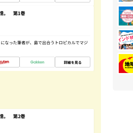
憶。 第1巻
とになった筆者が、島で出合うトロピカルでマジ
詳細を見る
憶。 第2巻