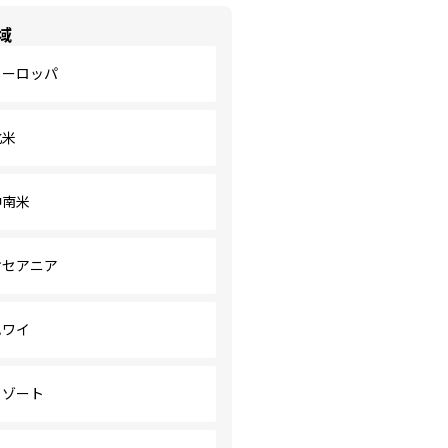
域
ヨーロッパ
北米
中南米
オセアニア
ハワイ
リゾート