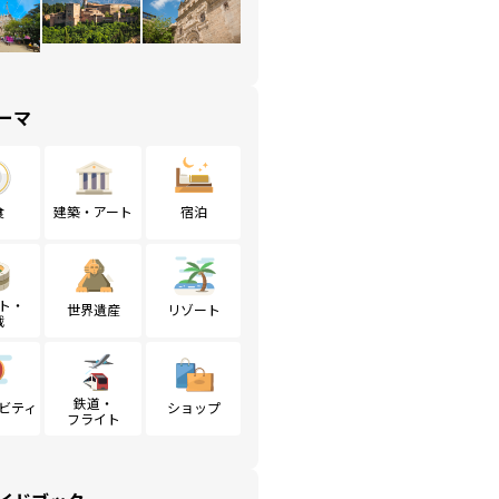
ーマ
食
建築・アート
宿泊
ト・
世界遺産
リゾート
戦
鉄道・
ビティ
ショップ
フライト