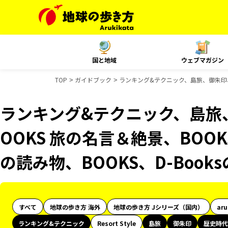
国と地域
ウェブマガジン
TOP
ガイドブック
ランキング&テクニック、島旅、御朱印、歴
ランキング&テクニック、島旅
OOKS 旅の名言＆絶景、BOOK
の読み物、BOOKS、D-Boo
すべて
地球の歩き方 海外
地球の歩き方 Jシリーズ（国内）
ar
ランキング&テクニック
Resort Style
島旅
御朱印
歴史時代