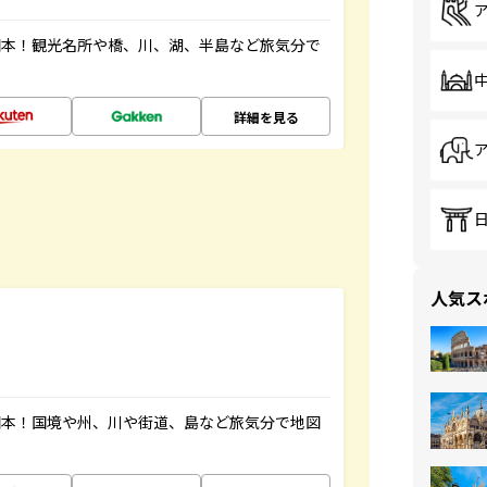
図本！観光名所や橋、川、湖、半島など旅気分で
詳細を見る
人気ス
図本！国境や州、川や街道、島など旅気分で地図