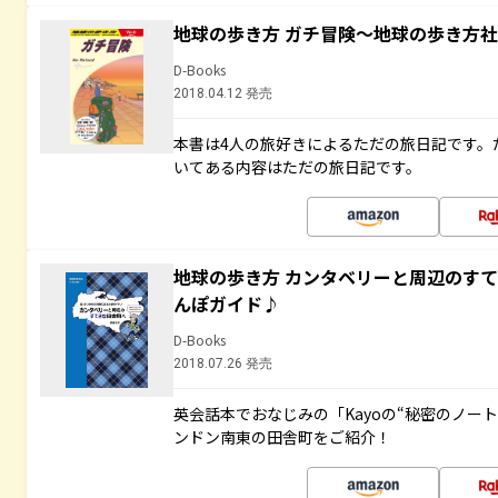
地球の歩き方 ガチ冒険～地球の歩き方
D-Books
2018.04.12 発売
本書は4人の旅好きによるただの旅日記です。
いてある内容はただの旅日記です。
地球の歩き方 カンタベリーと周辺のす
んぽガイド♪
D-Books
2018.07.26 発売
英会話本でおなじみの「Kayoの“秘密のノー
ンドン南東の田舎町をご紹介！