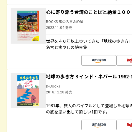
心に寄り添う台湾のことばと絶景１００
BOOKS 旅の名言＆絶景
2022.11.04 発売
世界を４０年以上歩いてきた「地球の歩き方
名言と癒やしの絶景集
地球の歩き方 3 インド・ネパール 1982
D-Books
2018.12.20 発売
1981年、旅人のバイブルとして登場した地
の旅を思い出して欲しい1冊です。