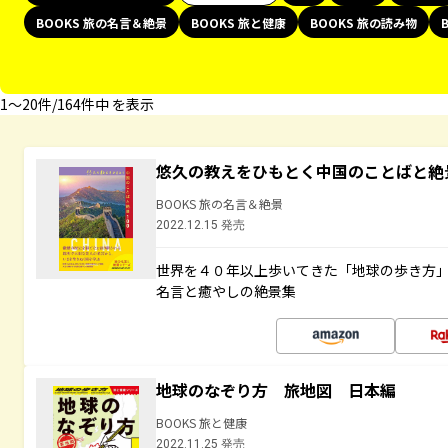
BOOKS 旅の名言＆絶景
BOOKS 旅と健康
BOOKS 旅の読み物
1〜20件/164件中 を表示
悠久の教えをひもとく中国のことばと絶
BOOKS 旅の名言＆絶景
2022.12.15 発売
世界を４０年以上歩いてきた「地球の歩き方
名言と癒やしの絶景集
地球のなぞり方 旅地図 日本編
BOOKS 旅と健康
2022.11.25 発売