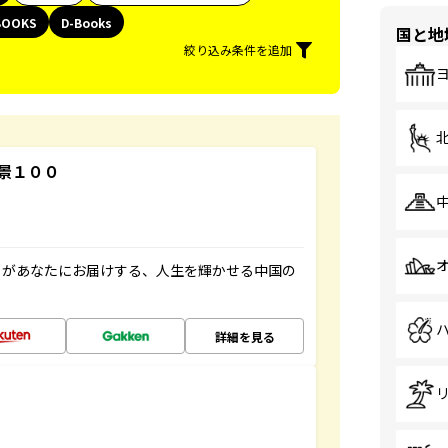
BOOKS
D-Books
国と地
絞り込み条件を追加
景１００
」があなたにお届けする、人生を輝かせる中国の
詳細を見る