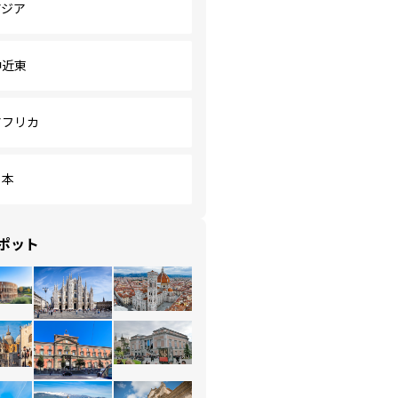
アジア
中近東
アフリカ
日本
ポット