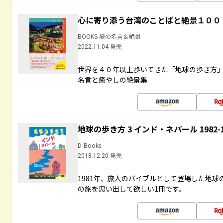
心に寄り添う台湾のことばと絶景１００
BOOKS 旅の名言＆絶景
2022.11.04 発売
世界を４０年以上歩いてきた「地球の歩き方
名言と癒やしの絶景集
地球の歩き方 3 インド・ネパール 1982
D-Books
2018.12.20 発売
1981年、旅人のバイブルとして登場した地
の旅を思い出して欲しい1冊です。