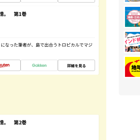
憶。 第1巻
とになった筆者が、島で出合うトロピカルでマジ
詳細を見る
憶。 第2巻