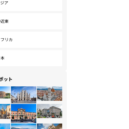
アジア
中近東
アフリカ
日本
ポット