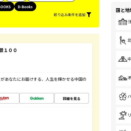
BOOKS
D-Books
国と地
絞り込み条件を追加
景１００
」があなたにお届けする、人生を輝かせる中国の
詳細を見る