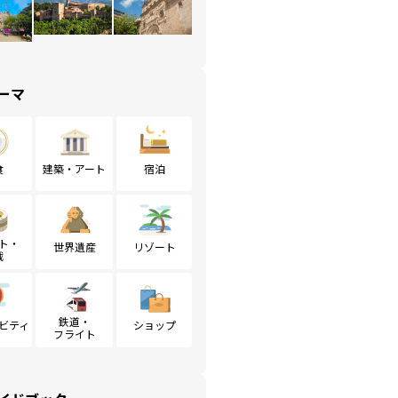
ーマ
食
建築・アート
宿泊
ト・
世界遺産
リゾート
戦
鉄道・
ビティ
ショップ
フライト