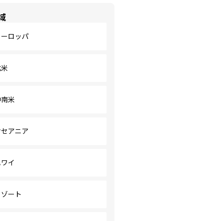
域
ヨーロッパ
北米
中南米
オセアニア
ハワイ
リゾート