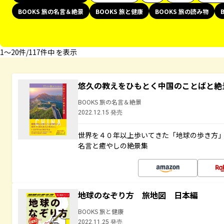
BOOKS 旅の名言＆絶景
BOOKS 旅と健康
BOOKS 旅の読み物
1〜20件/117件中 を表示
悠久の教えをひもとく中国のことばと絶
BOOKS 旅の名言＆絶景
2022.12.15 発売
世界を４０年以上歩いてきた「地球の歩き方
名言と癒やしの絶景集
地球のなぞり方 旅地図 日本編
BOOKS 旅と健康
2022.11.25 発売