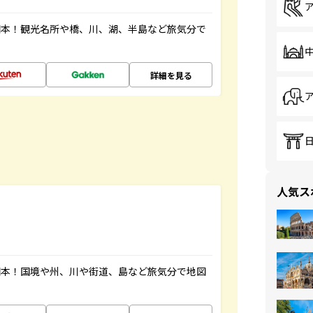
図本！観光名所や橋、川、湖、半島など旅気分で
詳細を見る
人気ス
図本！国境や州、川や街道、島など旅気分で地図