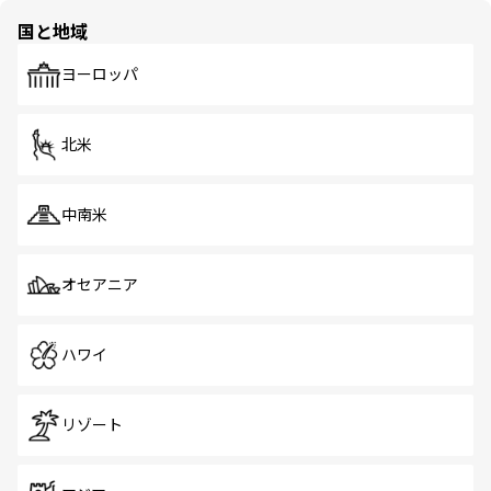
の多様性あふれるカラフルな町は、どこを歩いても新しい
国と地域
発見がある。さらに、治安のよさや充実した公共交通機関
も、旅行者にとっては魅力的なポイント。グルメも豊富
で、ホーカーズは地元の風情を楽しめる外せないスポット
ヨーロッパ
だ。訪れる人を飽きさせないシンガポールで、多様な魅力
を体感しよう。 なお、新着のシンガポール情報は
コンテン
ツ一覧
を参照してほしい。
北米
中南米
オセアニア
ハワイ
リゾート