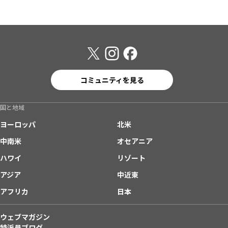
コミュニティを見る
国と地域
ヨーロッパ
北米
中南米
オセアニア
ハワイ
リゾート
アジア
中近東
アフリカ
日本
ウェブマガジン
特派員ブログ