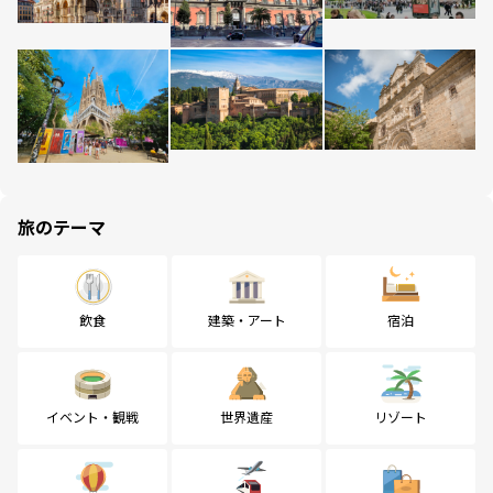
旅のテーマ
飲食
建築・アート
宿泊
イベント・観戦
世界遺産
リゾート