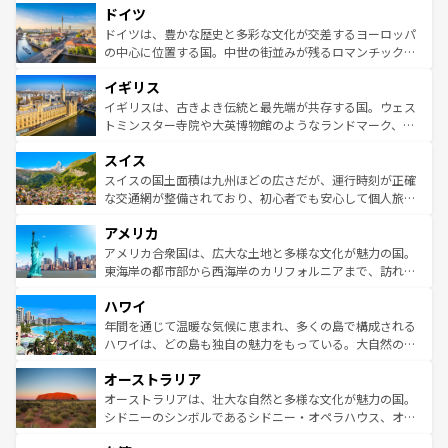
せる。地方によって風土や気候が異なるスペインはその個
ドイツ
で、幅広い魅力が詰まっている。華麗な宮殿、歴史的な大
性で訪れる人を魅了する。 なお、新着のスペイン情報は
コ
聖堂、美しいビーチ、そして豊かな自然が、訪れる者を心
ドイツは、豊かな歴史と多彩な文化が交差するヨーロッパ
ンテンツ一覧
を参照してほしい。
から魅了する。また、フランスは美食の国としても知ら
の中心に位置する国。中世の街並みが残るロマンチック街
れ、フランス料理はユネスコ無形文化遺産にも登録されて
道から、未来を先取りするようなモダンな都市まで多様な
イギリス
いる。シャンパンの発祥地であるランス、プロヴァンスの
顔を持つこの国は、どこを歩いても飽きることがない。ベ
香り高いラベンダー畑など、多彩な楽しみ方が可能だ。さ
ルリンの文化的活気、バイエルン州のアルプスの絶景、そ
イギリスは、古きよき伝統と最先端が共存する国。ウェス
らに、パリ以外の地域にも魅力が溢れており、どの街角に
してライン川沿いのワイン畑といった風景は必見。ビール
トミンスター寺院や大英博物館のようなランドマーク、歴
も豊かな歴史と文化が息づいている。パリ以外の個性あふ
とソーセージを味わいながら地元の人と過ごす楽しい時間
史ある大学都市、美しい丘陵地帯や牧歌的な風景など、エ
れる地方に足を運ぶとそれぞれで全く異なる文化を体験で
スイス
は、お酒好きな人にはぜひ体験してほしい。 なお、新着の
リアごとに異なる魅力がある。また、優雅なアフタヌーン
きるだろう。 なお、新着のフランス情報は
コンテンツ一覧
ドイツ情報は
コンテンツ一覧
を参照してほしい。
ティー、ビール好きにはたまらない英国パブ、サッカー観
スイスの国土面積は九州ほどの広さだが、運行時刻が正確
を参照してほしい。
戦など、本場だからこそできる体験も豊富。イギリスを旅
な交通網が整備されており、初心者でも安心して個人旅行
して楽しみつくそう。 なお、新着のイギリス情報は
コンテ
を楽しめる。日本同様に時刻表どおりの旅が可能だ。中世
アメリカ
ンツ一覧
を参照してほしい。
の建物がそのまま残る町や、スイスならではのユニークな
博物館もあり、アルプス観光だけでなく町歩きも満喫する
アメリカ合衆国は、広大な土地と多様な文化が魅力の国。
ことができる。国民の所得が高いため物価も高いが、旅行
東海岸の都市部から西海岸のカリフォルニアまで、訪れる
者向けの交通パス提供のサービスもあり、うまく活用すれ
場所ごとに異なる風景と体験が待っている。ニューヨーク
ハワイ
ば市内交通費無料で観光を楽しむこともできる。 なお、新
のような巨大都市は、観光、ショッピング、エンターテイ
着のスイス情報は
コンテンツ一覧
を参照してほしい。
ンメントが詰まった刺激的なスポットだ。一方、アメリカ
年間を通じて温暖な気候に恵まれ、多くの島で構成される
西部には大自然が広がり、グランドキャニオンやイエロー
ハワイは、どの島も独自の魅力をもっている。大自然の神
ストーン国立公園といった絶景が堪能できる。さらに、南
秘を感じたいなら、火山が生み出した壮大な景観を誇るハ
オーストラリア
部のニューオーリンズでは、音楽と美食が融合した独特の
ワイ島は見逃せない。また、定番の観光地といえばオアフ
文化が魅力。旅行者はアメリカの各地域で異なる魅力を楽
島だが、静かな自然を求めるならマウイ島やカウアイ島が
オーストラリアは、壮大な自然と多様な文化が魅力の国。
しみながら、その多様性と豊かな歴史を感じることができ
おすすめ。エメラルドグリーンに輝く海をはじめ、豊かな
シドニーのシンボルであるシドニー・オペラハウス、オー
るだろう。車でのロードトリップや列車の旅も、アメリカ
文化や歴史が息づいている。「アロハスピリット」と呼ば
ストラリア東海岸北部に広がる大サンゴ礁地帯グレートバ