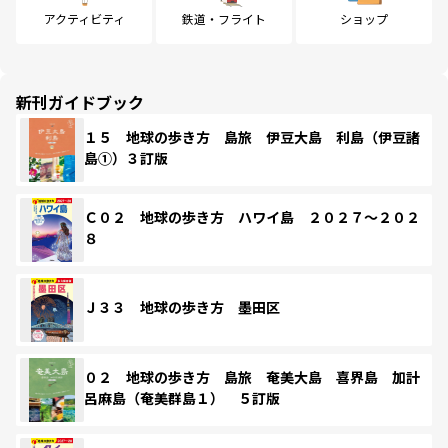
アクティビティ
鉄道・フライト
ショップ
新刊ガイドブック
１５ 地球の歩き方 島旅 伊豆大島 利島（伊豆諸
島①）３訂版
Ｃ０２ 地球の歩き方 ハワイ島 ２０２７～２０２
８
Ｊ３３ 地球の歩き方 墨田区
０２ 地球の歩き方 島旅 奄美大島 喜界島 加計
呂麻島（奄美群島１） ５訂版