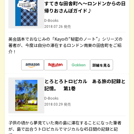
すてきな田舎町へ～ロンドンからの日
帰りおさんぽガイド♪
D-Books
2018.07.26 発売
英会話本でおなじみの「Kayoの“秘密のノート”」シリーズの
著者が、今度は自分の滞在するロンドン南東の田舎町をご紹
介！
詳細を見る
とろとろトロピカル ある旅の記録と
記憶。 第1巻
D-Books
2018.03.29 発売
子供の頃から夢見ていた南の島に滞在することになった筆者
が、島で出合うトロピカルでマジカルな45日間の記録と記