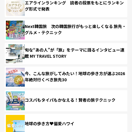
エアラインランキング 読者の投票をもとにランキン
グ形式で発表
Next韓国旅 次の韓国旅行がもっと楽しくなる 旅先・
グルメ・テクニック
旬な“あの人”が「旅」をテーマに語るインタビュー連
載 MY TRAVEL STORY
今、こんな旅がしてみたい！地球の歩き方が選ぶ2026
年絶対行くべき旅先30
コスパもタイパもかなえる！賢者の旅テクニック
地球の歩き方♥偏愛ハワイ