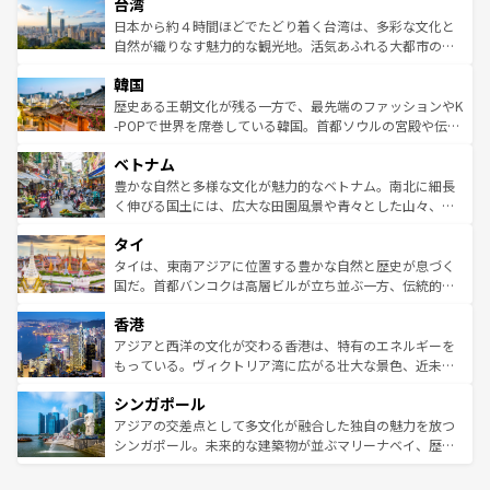
ならではの贅沢な旅のスタイルだ。 なお、新着のアメリカ
台湾
れるおもてなしの心で訪れる人々を迎えてくれるハワイの
リアリーフや大陸中央部にそびえるウルル（エアーズロッ
情報は
コンテンツ一覧
を参照してほしい。
人々、おいしいローカルフードやハワイアンミュージッ
ク）、タスマニアの美しい原生林やケアンズの熱帯雨林な
日本から約４時間ほどでたどり着く台湾は、多彩な文化と
ク、伝統的なフラダンスなど、すべてがハワイの魅力を彩
ど、見どころがたくさん。また、カフェやワイン、オージ
自然が織りなす魅力的な観光地。活気あふれる大都市の台
っている。訪れるたびに新しい発見と感動が待っているハ
ービーフなどの食文化も豊かで、美味しいものであふれて
北やノスタルジックな町並みが人気な九份（ジォウフェ
ワイを、存分に味わってほしい。 なお、新着のハワイ情報
韓国
いる。アクティビティも充実しており、サーフィンやダイ
ン）、静ひつな山岳地帯である台湾東部など、都市の喧騒
は
コンテンツ一覧
を参照してほしい。
ビング、ハイキングなど、アウトドア好きにはたまらな
と山間の静けさが共存しており、訪れる人に新しい発見と
歴史ある王朝文化が残る一方で、最先端のファッションやK
い。オーストラリアの多彩な魅力を存分に味わいつくそ
驚きをもたらしてくれる。また、奥深い台湾の食文化も魅
-POPで世界を席巻している韓国。首都ソウルの宮殿や伝統
う。 なお、新着のオーストラリア情報は
コンテンツ一覧
を
力で、夜市などの屋台グルメから高級料理、ヘルシーで美
家屋が並ぶエリアでは韓国の歴史と文化に浸ることがで
参照してほしい。
ベトナム
容にもいいと評判のスイーツなど、バラエティ豊かな料理
き、地方に足を延ばせば四季折々の自然美を楽しむことが
が味わえる。 なお、新着の台湾情報は
コンテンツ一覧
を参
できる。そして、キムチや焼肉、絶品のストリートフード
豊かな自然と多様な文化が魅力的なベトナム。南北に細長
照してほしい。
まで、さまざまな韓国料理が待っている。夜には、韓国な
く伸びる国土には、広大な田園風景や青々とした山々、世
らではのナイトライフも堪能できる。あたたかいホスピタ
界遺産に登録された壮大な自然景観が点在し、都市部では
タイ
リティに包まれながら、韓国の多彩な魅力を心ゆくまで味
急速な発展と共に伝統が息づく。ハノイの古い町並みやホ
わってみてほしい。 なお、新着の韓国情報は
コンテンツ一
ーチミン市のフランス統治時代の建物も、独特の雰囲気を
タイは、東南アジアに位置する豊かな自然と歴史が息づく
覧
を参照してほしい。
醸し出している。また、バラエティの豊かさとおいしさで
国だ。首都バンコクは高層ビルが立ち並ぶ一方、伝統的な
世界中の食通を魅了してやまないベトナム料理も魅力のひ
寺院や市場がいたるところに点在し、古きよき文化と現代
香港
とつ。フォーやバインミー、ベトナムコーヒーなどは、ぜ
の活気が交差している。北部ではチェンマイなどの山岳地
ひ現地で味わいたい。どの地域を訪れてもあたたかい人々
帯で自然と触れ合い、南部ではプーケットやクラビの美し
アジアと西洋の文化が交わる香港は、特有のエネルギーを
が旅行者を迎えてくれるので、きっと忘れられない旅にな
いビーチでリゾート気分を楽しむことができる。タイ料理
もっている。ヴィクトリア湾に広がる壮大な景色、近未来
るはずだ。 なお、新着のベトナム情報は
コンテンツ一覧
を
は世界的に有名で、屋台から高級レストランまで味覚を刺
的なアートスポット、そして歴史と現代が融合した町並
参照してほしい。
シンガポール
激する。気候は一年中温暖で、どの季節にも異なる楽しみ
み、どこを訪れても感動するはず。観光スポットが密集し
が待っている。親しみやすいタイの人々、仏教を中心とし
ており、効率よく見どころを回れるのも魅力。息をのむよ
アジアの交差点として多文化が融合した独自の魅力を放つ
た文化、そして多様な観光資源が、訪れる旅人を魅了し続
うな絶景から文化的な体験まで、香港を存分に楽しみ尽く
シンガポール。未来的な建築物が並ぶマリーナベイ、歴史
ける。 なお、新着のタイ情報は
コンテンツ一覧
を参照して
そう。 なお、新着の香港情報は
コンテンツ一覧
を参照して
と伝統を感じられるエスニックタウン、多数の緑豊かな公
ほしい。
ほしい。
園や自然保護区など、自然が調和した近代的な景観と文化