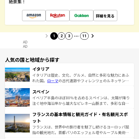
絶景集！
詳細を見る
…
1
2
3
11
AD
AD
人気の国と地域から探す
イタリア
イタリアは歴史、文化、グルメ、自然と多彩な魅力にあふ
れた国。
ローマ
の古代遺跡やフィレンツェのルネッサンス
美術、ヴェネツィアの運河など、歴史あるスポットはもち
スペイン
ろん、トスカーナの美しい田園風景やアマルフィ海岸の絶
景など、自然景観も見逃せない。観光の合間には、本場の
イベリア半島のほぼ80％を占めるスペインは、太陽が降り
ピザやパスタなど、絶品のイタリア料理を堪能することも
注ぐ地中海沿岸から雄大なピレネー山脈まで、多彩な自然
できる。朝目覚めてから夜眠るまで、すべての瞬間を楽し
と文化が詰まったヨーロッパ屈指の旅行先だ。多様な地域
フランスの基本情報と観光ガイド・有名観光スポ
ませてくれるイタリアで、忘れられない旅をしてみよう！
文化が根付くこの国では、情熱的なフラメンコ、熱気あふ
なお、新着のイタリア情報は
コンテンツ一覧
を参照してほ
れる闘牛、そして美味しいタパスが生活の一部となってい
ット
しい。
る。首都マドリードの洗練された雰囲気や、バルセロナの
フランスは、世界中の旅行者を魅了し続けるヨーロッパ屈
アートに溢れた街角から、地方では古代ローマ遺跡や中世
指の観光地だ。首都パリのエッフェル塔やルーブル美術館
の城塞都市、穏やかなビーチリゾートまで多彩な表情を見
といった象徴的なスポットから、田舎町の古風な美しさま