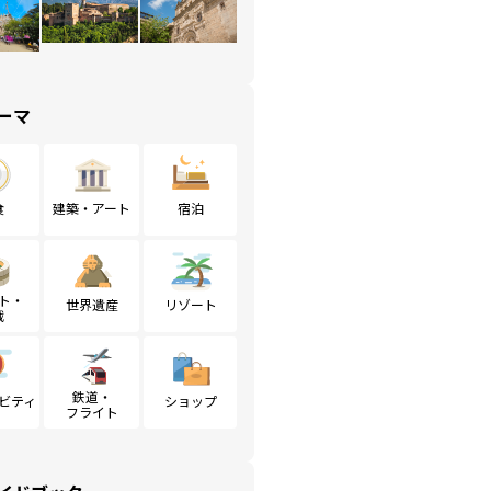
ーマ
食
建築・アート
宿泊
ト・
世界遺産
リゾート
戦
鉄道・
ビティ
ショップ
フライト