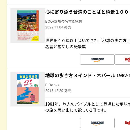
心に寄り添う台湾のことばと絶景１００
BOOKS 旅の名言＆絶景
2022.11.04 発売
世界を４０年以上歩いてきた「地球の歩き方
名言と癒やしの絶景集
地球の歩き方 3 インド・ネパール 1982
D-Books
2018.12.20 発売
1981年、旅人のバイブルとして登場した地
の旅を思い出して欲しい1冊です。