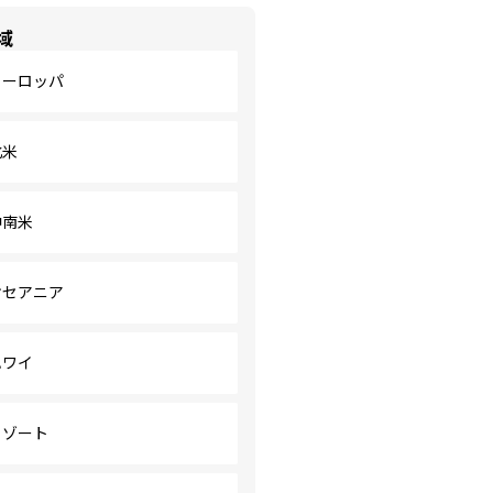
域
ヨーロッパ
北米
中南米
オセアニア
ハワイ
リゾート