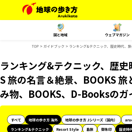
国と地域
ウェブマガジン
TOP
ガイドブック
ランキング&テクニック、歴史時代、旅の図鑑
ランキング&テクニック、歴史
S 旅の名言＆絶景、BOOKS 旅
み物、BOOKS、D-Books
すべて
地球の歩き方 海外
地球の歩き方 Jシリーズ（国内）
aru
ランキング&テクニック
Resort Style
島旅
御朱印
歴史時