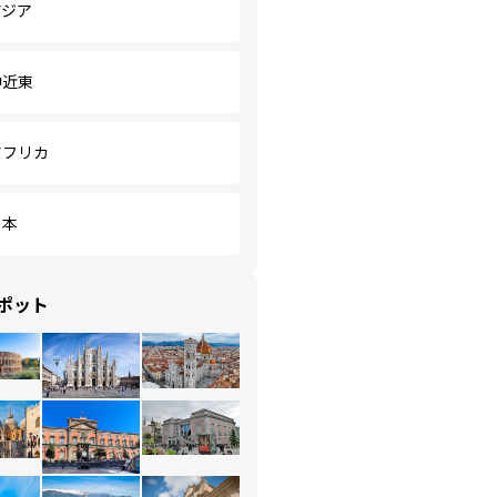
アジア
中近東
アフリカ
日本
ポット