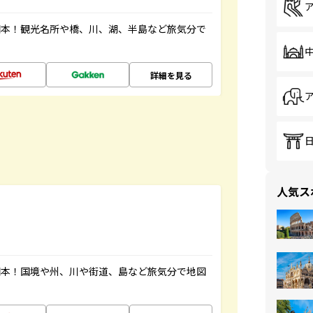
図本！観光名所や橋、川、湖、半島など旅気分で
詳細を見る
人気ス
図本！国境や州、川や街道、島など旅気分で地図