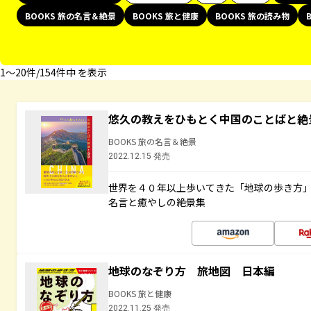
BOOKS 旅の名言＆絶景
BOOKS 旅と健康
BOOKS 旅の読み物
1〜20件/154件中 を表示
悠久の教えをひもとく中国のことばと絶
BOOKS 旅の名言＆絶景
2022.12.15 発売
世界を４０年以上歩いてきた「地球の歩き方
名言と癒やしの絶景集
地球のなぞり方 旅地図 日本編
BOOKS 旅と健康
2022.11.25 発売