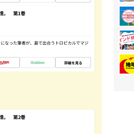
憶。 第1巻
とになった筆者が、島で出合うトロピカルでマジ
詳細を見る
憶。 第2巻