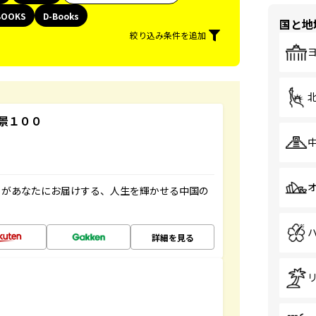
BOOKS
D-Books
国と地
絞り込み条件を追加
景１００
」があなたにお届けする、人生を輝かせる中国の
詳細を見る