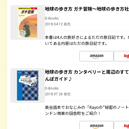
地球の歩き方 ガチ冒険～地球の歩き方
D-Books
2018.04.12 発売
本書は4人の旅好きによるただの旅日記です。
いてある内容はただの旅日記です。
地球の歩き方 カンタベリーと周辺のす
んぽガイド♪
D-Books
2018.07.26 発売
英会話本でおなじみの「Kayoの“秘密のノー
ンドン南東の田舎町をご紹介！