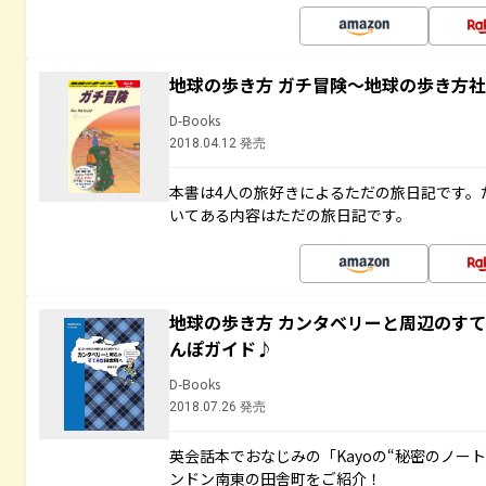
地球の歩き方 ガチ冒険～地球の歩き方
D-Books
2018.04.12 発売
本書は4人の旅好きによるただの旅日記です。
いてある内容はただの旅日記です。
地球の歩き方 カンタベリーと周辺のす
んぽガイド♪
D-Books
2018.07.26 発売
英会話本でおなじみの「Kayoの“秘密のノー
ンドン南東の田舎町をご紹介！