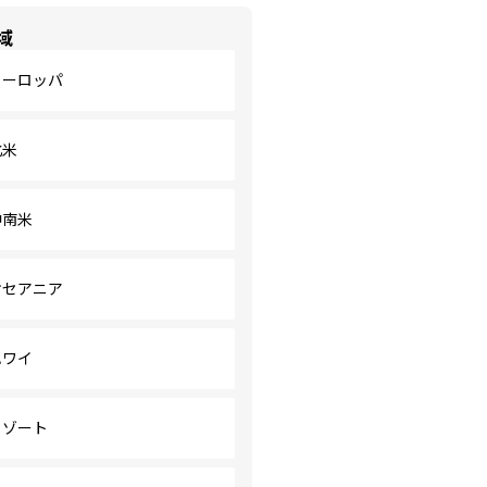
域
ヨーロッパ
北米
中南米
オセアニア
ハワイ
リゾート