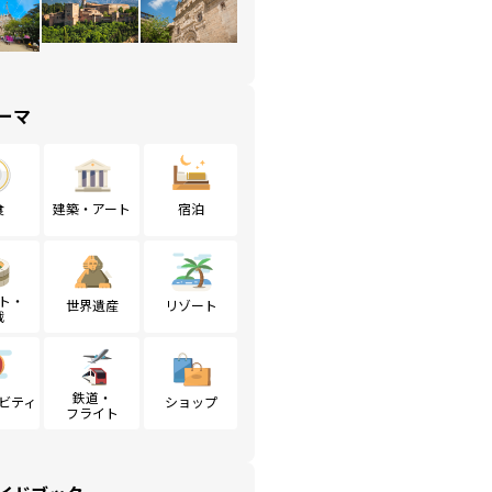
ーマ
食
建築・アート
宿泊
ト・
世界遺産
リゾート
戦
鉄道・
ビティ
ショップ
フライト