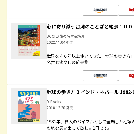
心に寄り添う台湾のことばと絶景１００
BOOKS 旅の名言＆絶景
2022.11.04 発売
世界を４０年以上歩いてきた「地球の歩き方
名言と癒やしの絶景集
地球の歩き方 3 インド・ネパール 1982
D-Books
2018.12.20 発売
1981年、旅人のバイブルとして登場した地
の旅を思い出して欲しい1冊です。