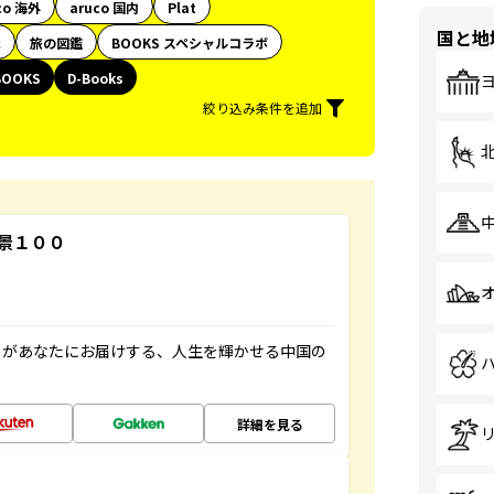
co 海外
aruco 国内
Plat
国と地
代
旅の図鑑
BOOKS スペシャルコラボ
BOOKS
D-Books
絞り込み条件を追加
景１００
」があなたにお届けする、人生を輝かせる中国の
詳細を見る