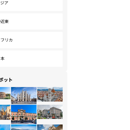
アジア
中近東
アフリカ
日本
ポット