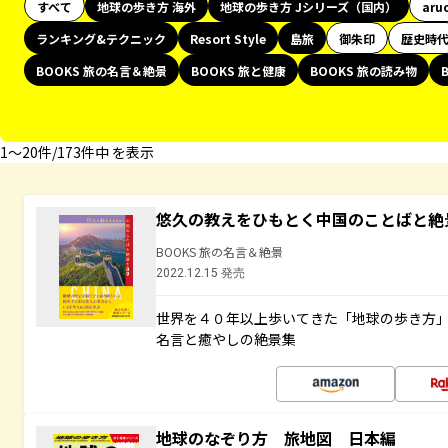
すべて
地球の歩き方 海外
地球の歩き方 Jシリーズ（国内）
aru
ランキング&テクニック
Resort Style
島旅
御朱印
歴史時
BOOKS 旅の名言＆絶景
BOOKS 旅と健康
BOOKS 旅の読み物
1〜20件/173件中 を表示
悠久の教えをひもとく中国のことばと絶
BOOKS 旅の名言＆絶景
2022.12.15 発売
世界を４０年以上歩いてきた「地球の歩き方
名言と癒やしの絶景集
地球のなぞり方 旅地図 日本編