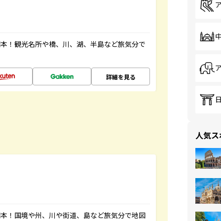
図本！観光名所や橋、川、湖、半島など旅気分で
詳細を見る
人気ス
図本！国境や州、川や街道、島など旅気分で地図