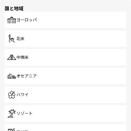
の多様性あふれるカラフルな町は、どこを歩いても新しい
国と地域
発見がある。さらに、治安のよさや充実した公共交通機関
も、旅行者にとっては魅力的なポイント。グルメも豊富
で、ホーカーズは地元の風情を楽しめる外せないスポット
ヨーロッパ
だ。訪れる人を飽きさせないシンガポールで、多様な魅力
を体感しよう。 なお、新着のシンガポール情報は
コンテン
ツ一覧
を参照してほしい。
北米
中南米
オセアニア
ハワイ
リゾート