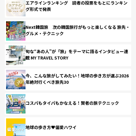
エアラインランキング 読者の投票をもとにランキン
グ形式で発表
Next韓国旅 次の韓国旅行がもっと楽しくなる 旅先・
グルメ・テクニック
旬な“あの人”が「旅」をテーマに語るインタビュー連
載 MY TRAVEL STORY
今、こんな旅がしてみたい！地球の歩き方が選ぶ2026
年絶対行くべき旅先30
コスパもタイパもかなえる！賢者の旅テクニック
地球の歩き方♥偏愛ハワイ