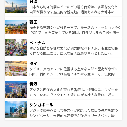
ならではの贅沢な旅のスタイルだ。 なお、新着のアメリカ
台湾
れるおもてなしの心で訪れる人々を迎えてくれるハワイの
リアリーフや大陸中央部にそびえるウルル（エアーズロッ
情報は
コンテンツ一覧
を参照してほしい。
人々、おいしいローカルフードやハワイアンミュージッ
ク）、タスマニアの美しい原生林やケアンズの熱帯雨林な
日本から約４時間ほどでたどり着く台湾は、多彩な文化と
ク、伝統的なフラダンスなど、すべてがハワイの魅力を彩
ど、見どころがたくさん。また、カフェやワイン、オージ
自然が織りなす魅力的な観光地。活気あふれる大都市の台
っている。訪れるたびに新しい発見と感動が待っているハ
ービーフなどの食文化も豊かで、美味しいものであふれて
北やノスタルジックな町並みが人気な九份（ジォウフェ
ワイを、存分に味わってほしい。 なお、新着のハワイ情報
韓国
いる。アクティビティも充実しており、サーフィンやダイ
ン）、静ひつな山岳地帯である台湾東部など、都市の喧騒
は
コンテンツ一覧
を参照してほしい。
ビング、ハイキングなど、アウトドア好きにはたまらな
と山間の静けさが共存しており、訪れる人に新しい発見と
歴史ある王朝文化が残る一方で、最先端のファッションやK
い。オーストラリアの多彩な魅力を存分に味わいつくそ
驚きをもたらしてくれる。また、奥深い台湾の食文化も魅
-POPで世界を席巻している韓国。首都ソウルの宮殿や伝統
う。 なお、新着のオーストラリア情報は
コンテンツ一覧
を
力で、夜市などの屋台グルメから高級料理、ヘルシーで美
家屋が並ぶエリアでは韓国の歴史と文化に浸ることがで
参照してほしい。
ベトナム
容にもいいと評判のスイーツなど、バラエティ豊かな料理
き、地方に足を延ばせば四季折々の自然美を楽しむことが
が味わえる。 なお、新着の台湾情報は
コンテンツ一覧
を参
できる。そして、キムチや焼肉、絶品のストリートフード
豊かな自然と多様な文化が魅力的なベトナム。南北に細長
照してほしい。
まで、さまざまな韓国料理が待っている。夜には、韓国な
く伸びる国土には、広大な田園風景や青々とした山々、世
らではのナイトライフも堪能できる。あたたかいホスピタ
界遺産に登録された壮大な自然景観が点在し、都市部では
タイ
リティに包まれながら、韓国の多彩な魅力を心ゆくまで味
急速な発展と共に伝統が息づく。ハノイの古い町並みやホ
わってみてほしい。 なお、新着の韓国情報は
コンテンツ一
ーチミン市のフランス統治時代の建物も、独特の雰囲気を
タイは、東南アジアに位置する豊かな自然と歴史が息づく
覧
を参照してほしい。
醸し出している。また、バラエティの豊かさとおいしさで
国だ。首都バンコクは高層ビルが立ち並ぶ一方、伝統的な
世界中の食通を魅了してやまないベトナム料理も魅力のひ
寺院や市場がいたるところに点在し、古きよき文化と現代
香港
とつ。フォーやバインミー、ベトナムコーヒーなどは、ぜ
の活気が交差している。北部ではチェンマイなどの山岳地
ひ現地で味わいたい。どの地域を訪れてもあたたかい人々
帯で自然と触れ合い、南部ではプーケットやクラビの美し
アジアと西洋の文化が交わる香港は、特有のエネルギーを
が旅行者を迎えてくれるので、きっと忘れられない旅にな
いビーチでリゾート気分を楽しむことができる。タイ料理
もっている。ヴィクトリア湾に広がる壮大な景色、近未来
るはずだ。 なお、新着のベトナム情報は
コンテンツ一覧
を
は世界的に有名で、屋台から高級レストランまで味覚を刺
的なアートスポット、そして歴史と現代が融合した町並
参照してほしい。
シンガポール
激する。気候は一年中温暖で、どの季節にも異なる楽しみ
み、どこを訪れても感動するはず。観光スポットが密集し
が待っている。親しみやすいタイの人々、仏教を中心とし
ており、効率よく見どころを回れるのも魅力。息をのむよ
アジアの交差点として多文化が融合した独自の魅力を放つ
た文化、そして多様な観光資源が、訪れる旅人を魅了し続
うな絶景から文化的な体験まで、香港を存分に楽しみ尽く
シンガポール。未来的な建築物が並ぶマリーナベイ、歴史
ける。 なお、新着のタイ情報は
コンテンツ一覧
を参照して
そう。 なお、新着の香港情報は
コンテンツ一覧
を参照して
と伝統を感じられるエスニックタウン、多数の緑豊かな公
ほしい。
ほしい。
園や自然保護区など、自然が調和した近代的な景観と文化