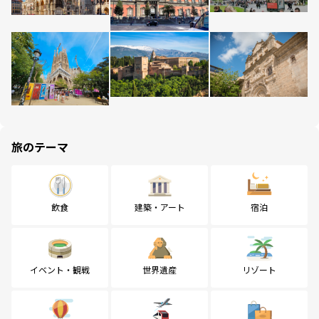
旅のテーマ
飲食
建築・アート
宿泊
イベント・観戦
世界遺産
リゾート