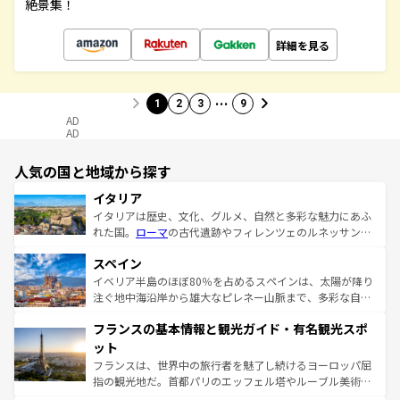
絶景集！
詳細を見る
…
1
2
3
9
AD
AD
人気の国と地域から探す
イタリア
イタリアは歴史、文化、グルメ、自然と多彩な魅力にあふ
れた国。
ローマ
の古代遺跡やフィレンツェのルネッサンス
美術、ヴェネツィアの運河など、歴史あるスポットはもち
スペイン
ろん、トスカーナの美しい田園風景やアマルフィ海岸の絶
景など、自然景観も見逃せない。観光の合間には、本場の
イベリア半島のほぼ80％を占めるスペインは、太陽が降り
ピザやパスタなど、絶品のイタリア料理を堪能することも
注ぐ地中海沿岸から雄大なピレネー山脈まで、多彩な自然
できる。朝目覚めてから夜眠るまで、すべての瞬間を楽し
と文化が詰まったヨーロッパ屈指の旅行先だ。多様な地域
フランスの基本情報と観光ガイド・有名観光スポ
ませてくれるイタリアで、忘れられない旅をしてみよう！
文化が根付くこの国では、情熱的なフラメンコ、熱気あふ
なお、新着のイタリア情報は
コンテンツ一覧
を参照してほ
れる闘牛、そして美味しいタパスが生活の一部となってい
ット
しい。
る。首都マドリードの洗練された雰囲気や、バルセロナの
フランスは、世界中の旅行者を魅了し続けるヨーロッパ屈
アートに溢れた街角から、地方では古代ローマ遺跡や中世
指の観光地だ。首都パリのエッフェル塔やルーブル美術館
の城塞都市、穏やかなビーチリゾートまで多彩な表情を見
といった象徴的なスポットから、田舎町の古風な美しさま