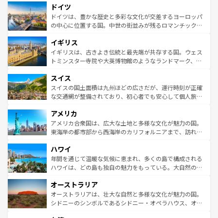
せる。地方によって風土や気候が異なるスペインはその個
ドイツ
で、幅広い魅力が詰まっている。華麗な宮殿、歴史的な大
性で訪れる人を魅了する。 なお、新着のスペイン情報は
コ
聖堂、美しいビーチ、そして豊かな自然が、訪れる者を心
ドイツは、豊かな歴史と多彩な文化が交差するヨーロッパ
ンテンツ一覧
を参照してほしい。
から魅了する。また、フランスは美食の国としても知ら
の中心に位置する国。中世の街並みが残るロマンチック街
れ、フランス料理はユネスコ無形文化遺産にも登録されて
道から、未来を先取りするようなモダンな都市まで多様な
イギリス
いる。シャンパンの発祥地であるランス、プロヴァンスの
顔を持つこの国は、どこを歩いても飽きることがない。ベ
香り高いラベンダー畑など、多彩な楽しみ方が可能だ。さ
ルリンの文化的活気、バイエルン州のアルプスの絶景、そ
イギリスは、古きよき伝統と最先端が共存する国。ウェス
らに、パリ以外の地域にも魅力が溢れており、どの街角に
してライン川沿いのワイン畑といった風景は必見。ビール
トミンスター寺院や大英博物館のようなランドマーク、歴
も豊かな歴史と文化が息づいている。パリ以外の個性あふ
とソーセージを味わいながら地元の人と過ごす楽しい時間
史ある大学都市、美しい丘陵地帯や牧歌的な風景など、エ
れる地方に足を運ぶとそれぞれで全く異なる文化を体験で
スイス
は、お酒好きな人にはぜひ体験してほしい。 なお、新着の
リアごとに異なる魅力がある。また、優雅なアフタヌーン
きるだろう。 なお、新着のフランス情報は
コンテンツ一覧
ドイツ情報は
コンテンツ一覧
を参照してほしい。
ティー、ビール好きにはたまらない英国パブ、サッカー観
スイスの国土面積は九州ほどの広さだが、運行時刻が正確
を参照してほしい。
戦など、本場だからこそできる体験も豊富。イギリスを旅
な交通網が整備されており、初心者でも安心して個人旅行
して楽しみつくそう。 なお、新着のイギリス情報は
コンテ
を楽しめる。日本同様に時刻表どおりの旅が可能だ。中世
アメリカ
ンツ一覧
を参照してほしい。
の建物がそのまま残る町や、スイスならではのユニークな
博物館もあり、アルプス観光だけでなく町歩きも満喫する
アメリカ合衆国は、広大な土地と多様な文化が魅力の国。
ことができる。国民の所得が高いため物価も高いが、旅行
東海岸の都市部から西海岸のカリフォルニアまで、訪れる
者向けの交通パス提供のサービスもあり、うまく活用すれ
場所ごとに異なる風景と体験が待っている。ニューヨーク
ハワイ
ば市内交通費無料で観光を楽しむこともできる。 なお、新
のような巨大都市は、観光、ショッピング、エンターテイ
着のスイス情報は
コンテンツ一覧
を参照してほしい。
ンメントが詰まった刺激的なスポットだ。一方、アメリカ
年間を通じて温暖な気候に恵まれ、多くの島で構成される
西部には大自然が広がり、グランドキャニオンやイエロー
ハワイは、どの島も独自の魅力をもっている。大自然の神
ストーン国立公園といった絶景が堪能できる。さらに、南
秘を感じたいなら、火山が生み出した壮大な景観を誇るハ
オーストラリア
部のニューオーリンズでは、音楽と美食が融合した独特の
ワイ島は見逃せない。また、定番の観光地といえばオアフ
文化が魅力。旅行者はアメリカの各地域で異なる魅力を楽
島だが、静かな自然を求めるならマウイ島やカウアイ島が
オーストラリアは、壮大な自然と多様な文化が魅力の国。
しみながら、その多様性と豊かな歴史を感じることができ
おすすめ。エメラルドグリーンに輝く海をはじめ、豊かな
シドニーのシンボルであるシドニー・オペラハウス、オー
るだろう。車でのロードトリップや列車の旅も、アメリカ
文化や歴史が息づいている。「アロハスピリット」と呼ば
ストラリア東海岸北部に広がる大サンゴ礁地帯グレートバ