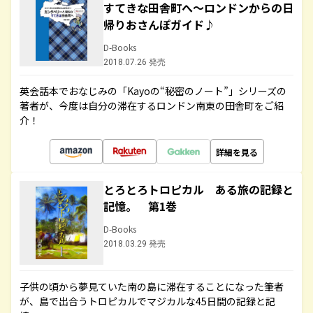
すてきな田舎町へ～ロンドンからの日
帰りおさんぽガイド♪
D-Books
2018.07.26 発売
英会話本でおなじみの「Kayoの“秘密のノート”」シリーズの
著者が、今度は自分の滞在するロンドン南東の田舎町をご紹
介！
詳細を見る
とろとろトロピカル ある旅の記録と
記憶。 第1巻
D-Books
2018.03.29 発売
子供の頃から夢見ていた南の島に滞在することになった筆者
が、島で出合うトロピカルでマジカルな45日間の記録と記