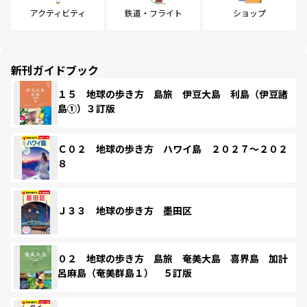
アクティビティ
鉄道・フライト
ショップ
新刊ガイドブック
１５ 地球の歩き方 島旅 伊豆大島 利島（伊豆諸
島①）３訂版
Ｃ０２ 地球の歩き方 ハワイ島 ２０２７～２０２
８
Ｊ３３ 地球の歩き方 墨田区
０２ 地球の歩き方 島旅 奄美大島 喜界島 加計
呂麻島（奄美群島１） ５訂版