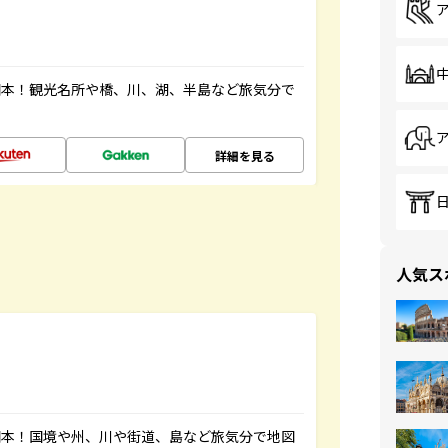
図本！観光名所や橋、川、湖、半島など旅気分で
詳細を見る
人気ス
図本！国境や州、川や街道、島など旅気分で地図