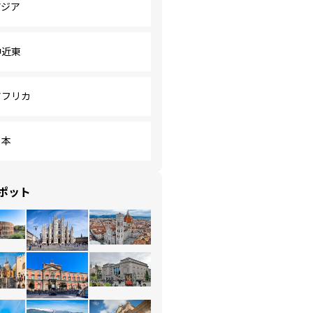
アジア
中近東
アフリカ
日本
ポット