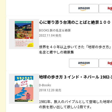
心に寄り添う台湾のことばと絶景１００
BOOKS 旅の名言＆絶景
2022.11.04 発売
世界を４０年以上歩いてきた「地球の歩き方
名言と癒やしの絶景集
地球の歩き方 3 インド・ネパール 1982
D-Books
2018.12.20 発売
1981年、旅人のバイブルとして登場した地
の旅を思い出して欲しい1冊です。