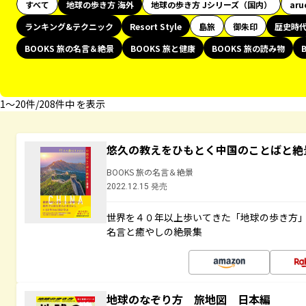
すべて
地球の歩き方 海外
地球の歩き方 Jシリーズ（国内）
aru
ランキング&テクニック
Resort Style
島旅
御朱印
歴史時
BOOKS 旅の名言＆絶景
BOOKS 旅と健康
BOOKS 旅の読み物
1〜20件/208件中 を表示
悠久の教えをひもとく中国のことばと絶
BOOKS 旅の名言＆絶景
2022.12.15 発売
世界を４０年以上歩いてきた「地球の歩き方
名言と癒やしの絶景集
地球のなぞり方 旅地図 日本編