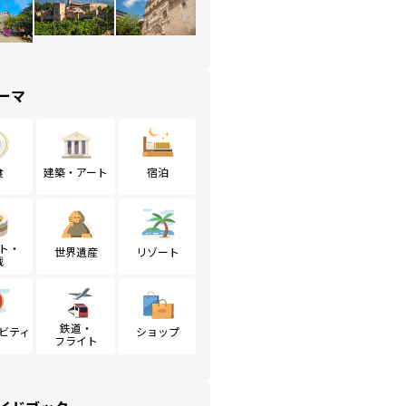
ーマ
食
建築・アート
宿泊
ト・
世界遺産
リゾート
戦
鉄道・
ビティ
ショップ
フライト