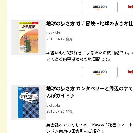
地球の歩き方 ガチ冒険～地球の歩き方
D-Books
2018.04.12 発売
本書は4人の旅好きによるただの旅日記です。
いてある内容はただの旅日記です。
地球の歩き方 カンタベリーと周辺のす
んぽガイド♪
D-Books
2018.07.26 発売
英会話本でおなじみの「Kayoの“秘密のノー
ンドン南東の田舎町をご紹介！