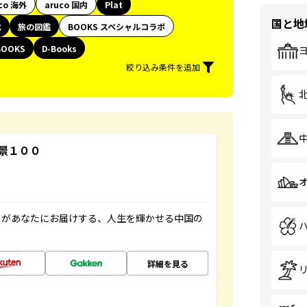
co 海外
aruco 国内
Plat
国と地
代
旅の図鑑
BOOKS スペシャルコラボ
BOOKS
D-Books
絞り込み条件を追加
景１００
」があなたにお届けする、人生を輝かせる中国の
詳細を見る