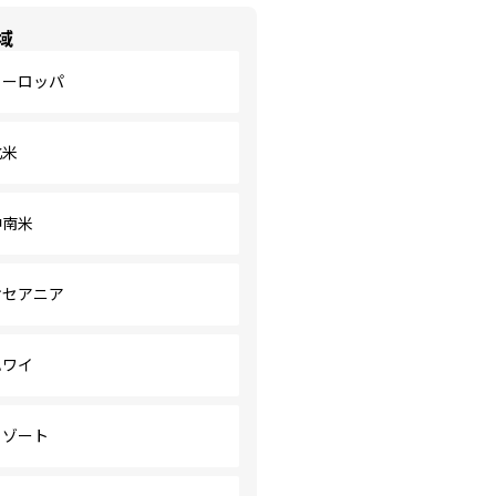
域
ヨーロッパ
北米
中南米
オセアニア
ハワイ
リゾート